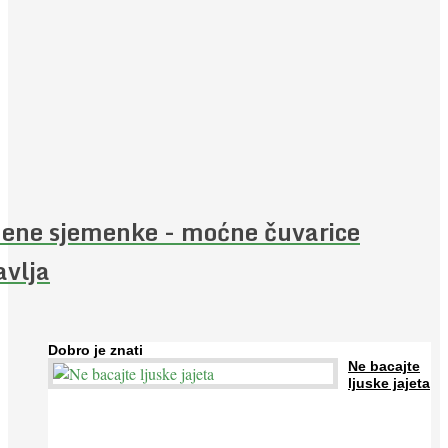
ene sjemenke - moćne čuvarice
avlja
Dobro je znati
Ne bacajte
ljuske jajeta
Jaja su vrlo hranjiva namirnica bogata proteinima, kalcijem i
drugim mineralima, te ih svakodnevno konzumiraju milijuni ljudi