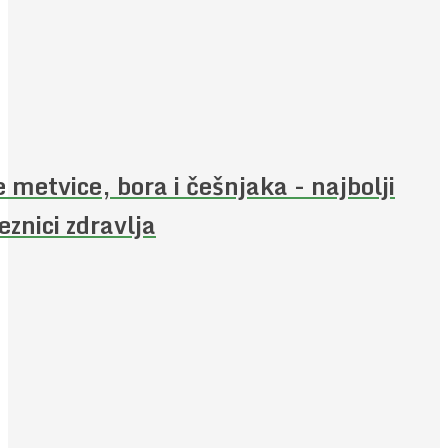
e metvice, bora i češnjaka - najbolji
eznici zdravlja