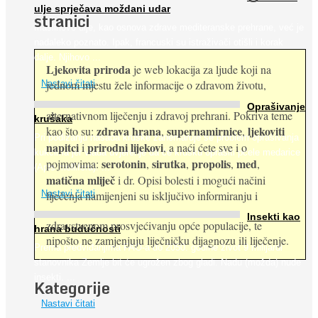
ulje sprječava moždani udar
stranici
Maslinovo ulje, kao osnova zdrave mediteranske prehrane, već je
nadaleko poznato. Ipak, francuski su istraživači otišli i korak
dalje. Njihovo ...
Ljekovita priroda
je web lokacija za ljude koji na
jednom mjestu žele informacije o zdravom životu,
Nastavi čitati
Oprašivanje
alternativnom liječenju i zdravoj prehrani. Pokriva teme
krušaka
zdrava hrana
supernamirnice
ljekoviti
kao što su:
,
,
Pri podizanju nasada kruške zanemaruje se problem oprašivanja
napitci
prirodni lijekovi
i
, a naći ćete sve i o
kukcima jer vlada uvjerenje da će krušku oprašiti pčele medarice
serotonin
sirutka
propolis
med
pojmovima:
,
,
,
,
(Apis mellifera). ...
matična mliječ
i dr. Opisi bolesti i mogući načini
Nastavi čitati
liječenja namijenjeni su isključivo informiranju i
Insekti kao
zdravstvenom prosvjećivanju opće populacije, te
hrana budućnosti
nipošto ne zamjenjuju liječničku dijagnozu ili liječenje.
Prema predviđanjima FAO-a do 2050. godine život 9 milijardi
stanovnika Zemlje bit će ugrožen zbog gladi. Nadu (možda) nude
insekti. ...
Kategorije
Nastavi čitati