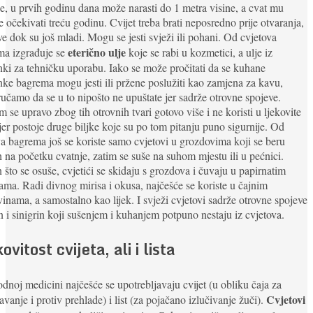
je, u prvih godinu dana može narasti do 1 metra visine, a cvat mu
 očekivati treću godinu. Cvijet treba brati neposredno prije otvaranja,
ove dok su još mladi. Mogu se jesti svježi ili pohani. Od cvjetova
eterično ulje
ma izgrađuje se
koje se rabi u kozmetici, a ulje iz
ki za tehničku uporabu. Iako se može pročitati da se kuhane
ke bagrema mogu jesti ili pržene poslužiti kao zamjena za kavu,
učamo da se u to nipošto ne upuštate jer sadrže otrovne spojeve.
 se upravo zbog tih otrovnih tvari gotovo više i ne koristi u ljekovite
jer postoje druge biljke koje su po tom pitanju puno sigurnije. Od
va bagrema još se koriste samo cvjetovi u grozdovima koji se beru
na početku cvatnje, zatim se suše na suhom mjestu ili u pećnici.
što se osuše, cvjetići se skidaju s grozdova i čuvaju u papirnatim
ama. Radi divnog mirisa i okusa, najčešće se koriste u čajnim
inama, a samostalno kao lijek. I svježi cvjetovi sadrže otrovne spojeve
n i sinigrin koji sušenjem i kuhanjem potpuno nestaju iz cvjetova.
ovitost cvijeta, ali i lista
dnoj medicini najčešće se upotrebljavaju cvijet (u obliku čaja za
Cvjetovi
javanje i protiv prehlade) i list (za pojačano izlučivanje žuči).