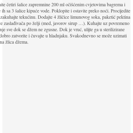
te četiri šalice zapremnine 200 ml očišćenim cvjetovima bagrema i
te ih sa 3 šalice kipuće vode. Poklopite i ostavite preko noći. Procijedite
 zakuhajte tekućinu. Dodajte 4 žličice limunovog soka, paketić pektina
ice zaslađivača po želji (med, javorov sirup …). Kuhajte uz povremeno
nje sve dok se džem ne zgusne. Dok je vruć, ulijte ga u sterilizirane
 dobro zatvorite i čuvajte u hladnjaku. Svakodnevno se može uzimati
na žlica džema.