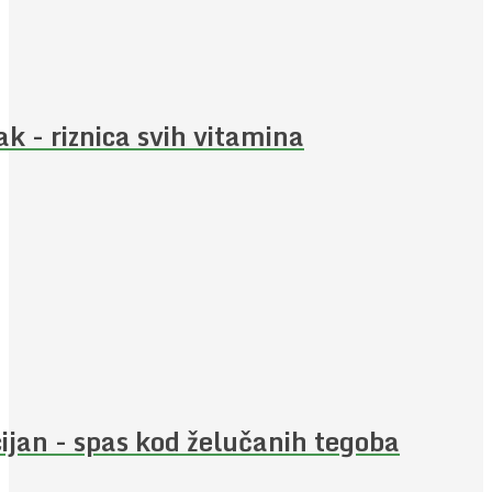
ak - riznica svih vitamina
ijan - spas kod želučanih tegoba