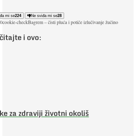
đa mi se
224
Ne sviđa mi se
28
0
cookie-check
Bagrem – čisti pluća i potiče izlučivanje žuči
no
čitajte i ovo:
jke za zdraviji životni okoliš