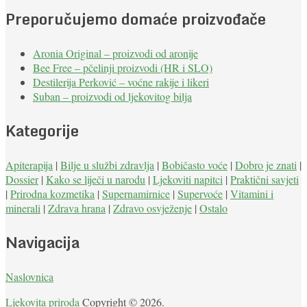
Preporučujemo domaće proizvođače
Aronia Original – proizvodi od aronije
Bee Free – pčelinji proizvodi (HR i SLO)
Destilerija Perković – voćne rakije i likeri
Suban – proizvodi od ljekovitog bilja
Kategorije
Apiterapija
|
Bilje u službi zdravlja
|
Bobičasto voće
|
Dobro je znati
|
Dossier
|
Kako se liječi u narodu
|
Ljekoviti napitci
|
Praktični savjeti
|
Prirodna kozmetika
|
Supernamirnice
|
Supervoće
|
Vitamini i
minerali
|
Zdrava hrana
|
Zdravo osvježenje
|
Ostalo
Navigacija
Naslovnica
Ljekovita priroda
Copyright © 2026.