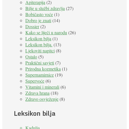
Apiterapija
(2)
Bilje u službi zdravlja
(27)
Bobičasto voće
(1)
Dobro je znati
(14)
Dossier
(2)
Kako se liječi u narodu
(26)
Leksikon bilja
(1)
Leksikon bilja.
(13)
Ljekoviti napitci
(8)
Ostalo
(5)
Praktični savjeti
(7)
Prirodna kozmetika
(1)
Supernamirnice
(19)
Supervoće
(6)
Vitamini i minerali
(6)
Zdrava hrana
(18)
Zdravo osvježenje
(8)
Leksikon bilja
Kadulja