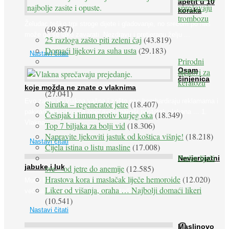
apetit u 10
sprečavaju
koraka
trombozu
Želudac teško trpi stroge dijete i gladovanje, no srećom po nas
(49.857)
može ga se lako zavarati. Nezdravu i pretjeranu želju ...
25 razloga zašto piti zeleni čaj
(43.819)
Domaći lijekovi za suha usta
(29.183)
Nastavi čitati
Prirodni
Osam
lijekovi za
činjenica
keratozu
koje možda ne znate o vlaknima
(27.041)
Evo zašto su vlakna važna i zašto nas bombardiraju reklamama i
Sirutka – regenerator jetre
(18.407)
pakiranjima u kojima obećavaju najviši postotak vlakana ... 1.
Češnjak i limun protiv kurjeg oka
(18.349)
Vlakna ...
Top 7 biljaka za bolji vid
(18.306)
Napravite ljekoviti jastuk od koštica višnje!
(18.218)
Nastavi čitati
Cijela istina o listu masline
(17.008)
Peršin liječi
Nevjerojatni
jabuke i luk
sve – od jetre do anemije
(12.585)
Hrastova kora i maslačak liječe hemoroide
(12.020)
Muče li vas tegobe vezane uz srce, oči i živce, od kojih pati
Liker od višanja, oraha … Najbolji domaći likeri
većina dijabetičara u kasnijem stadiju bolesti, jabuke ...
(10.541)
Nastavi čitati
O
Maslinovo