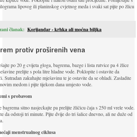
ilograma lipovog ili planinskog cvjetnog meda i svaki sat pijte po žlicu
zani članak:
Korijandar - krhka ali moćna biljka
rem protiv proširenih vena
šajte po 20 g cvijeta gloga, bagrema, bazge i lista rutvice pa 4 žlice
ešavine prelijte s pola litre hladne vode. Poklopite i ostavite da
i. Sutradan zakuhajte mješavinu te je ostavite da se ohladi. Zasladite
movim medom i pijte tijekom dana umjesto vode.
emi s probavom
e bagrema sitno nasjeckajte pa prelijte žličicu čaja s 250 ml vrele vode.
te da odstoji tri minute. Pijte dvije do tri šalice dnevno, ali ne duže od
a.
ećaji menstrualnog ciklusa