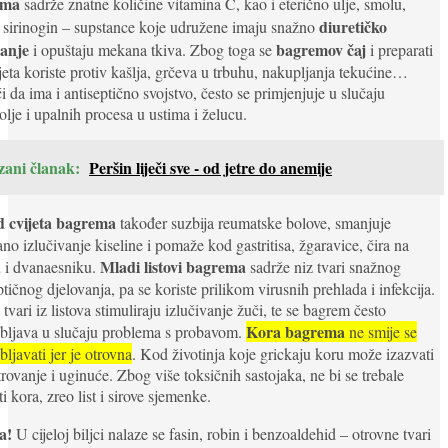
ema
sadrže znatne količine vitamina C, kao i eterično ulje, smolu,
diuretičko
i sirinogin – supstance koje udružene imaju snažno
vanje
bagremov čaj
i opuštaju mekana tkiva. Zbog toga se
i preparati
jeta koriste protiv kašlja, grčeva u trbuhu, nakupljanja tekućine…
 da ima i antiseptično svojstvo, često se primjenjuje u slučaju
lje i upalnih procesa u ustima i želucu.
zani članak:
Peršin liječi sve - od jetre do anemije
d cvijeta bagrema
također suzbija reumatske bolove, smanjuje
no izlučivanje kiseline i pomaže kod gastritisa, žgaravice, čira na
Mladi listovi bagrema
 i dvanaesniku.
sadrže niz tvari snažnog
ptičnog djelovanja, pa se koriste prilikom virusnih prehlada i infekcija.
tvari iz listova stimuliraju izlučivanje žuči, te se bagrem često
Kora bagrema
bljava u slučaju problema s probavom.
ne smije se
bljavati jer je otrovna
. Kod životinja koje grickaju koru može izazvati
trovanje i uginuće. Zbog više toksičnih sastojaka, ne bi se trebale
ti kora, zreo list i sirove sjemenke.
a!
U cijeloj biljci nalaze se fasin, robin i benzoaldehid – otrovne tvari