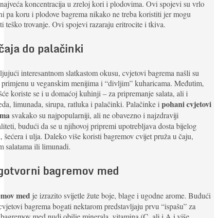
e najveća koncentracija u zreloj kori i plodovima. Ovi spojevi su vrlo
ni pa koru i plodove bagrema nikako ne treba koristiti jer mogu
ti teško trovanje. Ovi spojevi razaraju eritrocite i tkiva.
čaja do palačinki
jujući interesantnom slatkastom okusu, cvjetovi bagrema našli su
 primjenu u veganskim menijima i “divljim” kuharicama. Međutim,
šće koriste se i u domaćoj kuhinji – za pripremanje salata, ali i
pohani cvjetovi
eda, limunada, sirupa, ratluka i palačinki. Palačinke i
ema
svakako su najpopularniji, ali ne obavezno i najzdraviji
aliteti, budući da se u njihovoj pripremi upotrebljava dosta bijelog
, šećera i ulja. Daleko više koristi bagremov cvijet pruža u čaju,
m salatama ili limunadi.
gotvorni bagremov med
emov med
je izrazito svijetle žute boje, blage i ugodne arome. Budući
cvjetovi bagrema bogati nektarom predstavljaju prvu “ispašu” za
 bagremov med nudi obilje minerala, vitamina (C, ali i A i više