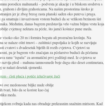
mnu porodicu mahunarki – podvrsta je akacije i u bliskom srodstvu s
 grahom i divljim grahoricama. Na našim prostorima široko je
stranjen jer je zbog brzog rasta planski sađen oko puteva i pruga.
ga smatraju i invazivnom vrstom budući da se velikom brzinom širi
anaka. Međutim, danas bagrem predstavlja vrlo važnu biljnu vrstu koja
obilje cvjetnog nektara za pčele, što jamči košnice pune meda.
e visoko oko 20 m i formira bogatu ali prozračnu krošnju. Na
a se nalaze oštri trnovi – zaštitnici pupoljaka iz kojih se razvijaju
sti cvatovi s dvadesetak bijelih ili rozih cvjetova. Cvjetovi su
sni, pa je bagrem vrlo značajan za pčelarstvo budući da pčelama
ava ranu “ispašu” za aromatični prvi godišnji med. Iz cvjetova se
e razvija plod – mahuna tamnosmeđe boje duga oko deset centimetara,
oj se nalazi desetak sjemenki.
vi ove medonosne biljke nude obilje
ih tvari, bilo da se koriste kao čaj
obliku meda.
 tijekom svibnja kada nas obraduje prekrasnim snažnim mirisom. Kad