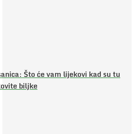
anica: Što će vam lijekovi kad su tu
kovite biljke