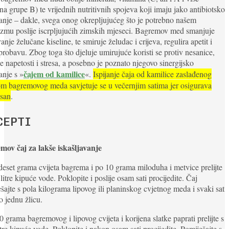
na grupe B) te vrijednih nutritivnih spojeva koji imaju jako antibiotsko
anje – dakle, svega onog okrepljujućeg što je potrebno našem
zmu poslije iscrpljujućih zimskih mjeseci. Bagremov med smanjuje
vanje želučane kiseline, te smiruje želudac i crijeva, regulira apetit i
probavu. Zbog toga što djeluje umirujuće koristi se protiv nesanice,
e napetosti i stresa, a posebno je poznato njegovo sinergijsko
čajem od kamilice
anje s »
«.
Ispijanje čaja od kamilice zaslađenog
om bagremovog meda savjetuje se u večernjim satima jer osigurava
 san
.
CEPTI
mov čaj za lakše iskašljavanje
deset grama cvijeta bagrema i po 10 grama miloduha i metvice prelijte
 litre kipuće vode. Poklopite i poslije osam sati procijedite. Čaj
šajte s pola kilograma lipovog ili planinskog cvjetnog meda i svaki sat
po jednu žlicu.
0 grama bagremovog i lipovog cvijeta i korijena slatke paprati prelijte s
itre kipuće vode. Poklopite i nakon osam sati procijedite. Pomiješajte s