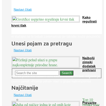
širom svijeta. Osim ...
Nastavi čitati
Kako
regulirati
krvni tlak
Iako je »visok krvni tlak« mnogo opasniji od niskog, »hipotenziju«
ni slučajno ne bi trebali zanemarivati jer također može prouzročiti
Unesi pojam za pretragu
...
Nastavi čitati
Najbolji
zimski
dodatak
prehrani
Ako se pitate što nabaviti zimi kao dodatak prehrane, odgovor je:
cvjetni pelud! »Pčelinji pelud« ulazi u grupu najkompletnije
Najčitanije
prirodne ...
Nastavi čitati
Top 10
Prevarite
biljaka koje