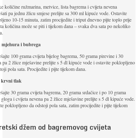
e količine ružmarina, metvice, lista bagrema i cvijeta nevena
šati pa jednu žlicu smjese prelijte sa 300 ml kipuće vode. Ostavite
ljeno 10-15 minuta, zatim procijedite i triput dnevno pijte toplo prije
Ista količina može se piti i tijekom dana – svaka dva sata po nekoliko
a.
 mjehura i bubrega
šajte 100 grama cvijeta bijelog bagrema, 50 grama pirevine i 30
 pa 2 žlice mješavine prelijte s 5 dl kipuće vode i ostavite poklopljeno
toji pola sata. Procijedite i pijte tijekom dana.
 krvni tlak
šajte 30 grama cvijeta bagrema, 20 grama srdačice i po 10 grama
a gloga i cvijeta nevena pa 2 žlice mješavine prelijte s 5 dl kipuće vode.
te poklopljeno da odstoji pola sata, zatim procijedite i pijte tijekom
retski džem od bagremovog cvijeta