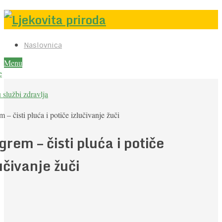
Naslovnica
Menu
e
u službi zdravlja
 – čisti pluća i potiče izlučivanje žuči
rem – čisti pluća i potiče
učivanje žuči