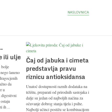
NASLOVNICA
 –
ili ulje
Čaj od jabuka i cimeta
predstavlja pravu
e bolje
 nego laneno
riznicu antioksidansa
 dragocjenih
važno da
Unatoč dostupnosti raznih dodataka na
r u
tržištu, preparati od prirodnih sastojaka i
 digestivni
dalje su jedan od najboljih načina za
 ostaju
očuvanje dobrog stanja tijela i psihe.
ti ih
...
Najbolji učinci postižu se kombinacijom