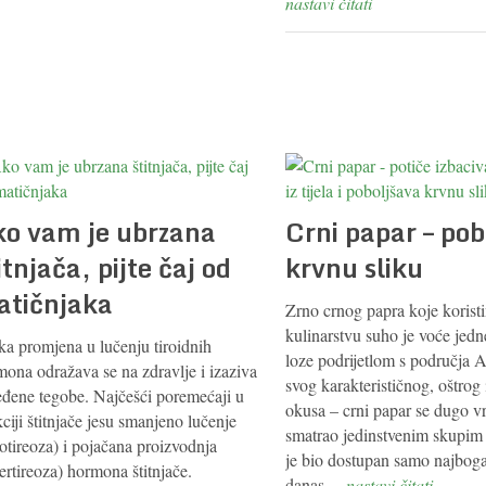
nastavi čitati
o vam je ubrzana
Crni papar – pob
itnjača, pijte čaj od
krvnu sliku
atičnjaka
Zrno crnog papra koje korist
kulinarstvu suho je voće jedn
ka promjena u lučenju tiroidnih
loze podrijetlom s područja 
mona odražava se na zdravlje i izaziva
svog karakterističnog, oštrog
eđene tegobe. Najčešći poremećaji u
okusa – crni papar se dugo 
ciji štitnjače jesu smanjeno lučenje
smatrao jedinstvenim skupim
otireoza) i pojačana proizvodnja
je bio dostupan samo najbogat
ertireoza) hormona štitnjače.
danas
... nastavi čitati