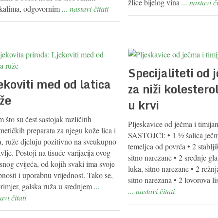
žlice bijelog vina
... nastavi či
ikalima, odgovornim
... nastavi čitati
Specijaliteti od
ekoviti med od latica
za niži kolesterol
že
u krvi
 što su čest sastojak različitih
Pljeskavice od ječma i timija
etičkih preparata za njegu kože lica i
SASTOJCI: • 1 ½ šalica ječma
la, ruže djeluju pozitivno na sveukupno
temeljca od povrća • 2 stablji
vlje. Postoji na tisuće varijacija ovog
sitno narezane • 2 srednje gl
snog cvijeća, od kojih svaki ima svoje
luka, sitno narezane • 2 režnj
nosti i uporabnu vrijednost. Tako se,
sitno narezana • 2 lovorova lis
primjer, galska ruža u srednjem
...
... nastavi čitati
avi čitati