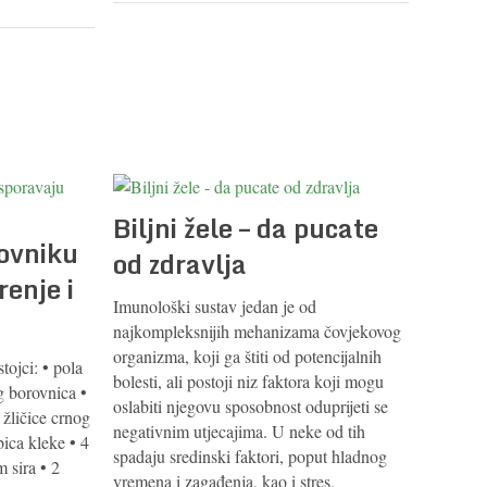
Biljni žele – da pucate
lovniku
od zdravlja
renje i
Imunološki sustav jedan je od
najkompleksnijih mehanizama čovjekovog
organizma, koji ga štiti od potencijalnih
tojci: • pola
bolesti, ali postoji niz faktora koji mogu
g borovnica •
oslabiti njegovu sposobnost oduprijeti se
 žličice crnog
negativnim utjecajima. U neke od tih
bica kleke • 4
spadaju sredinski faktori, poput hladnog
 sira • 2
vremena i zagađenja, kao i stres,