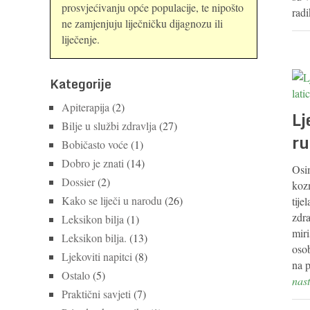
prosvjećivanju opće populacije, te nipošto
rad
ne zamjenjuju liječničku dijagnozu ili
liječenje.
Kategorije
Apiterapija
(2)
Lj
Bilje u službi zdravlja
(27)
ru
Bobičasto voće
(1)
Dobro je znati
(14)
Osim
Dossier
(2)
kozm
Kako se liječi u narodu
(26)
tije
zdra
Leksikon bilja
(1)
miri
Leksikon bilja.
(13)
osob
Ljekoviti napitci
(8)
na 
Ostalo
(5)
nast
Praktični savjeti
(7)