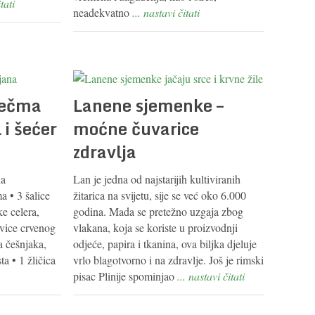
tati
neadekvatno
... nastavi čitati
 ječma
Lanene sjemenke –
 i šećer
moćne čuvarice
zdravlja
na
Lan je jedna od najstarijih kultiviranih
 • 3 šalice
žitarica na svijetu, sije se već oko 6.000
ke celera,
godina. Mada se pretežno uzgaja zbog
avice crvenog
vlakana, koja se koriste u proizvodnji
a češnjaka,
odjeće, papira i tkanina, ova biljka djeluje
ta • 1 žličica
vrlo blagotvorno i na zdravlje. Još je rimski
pisac Plinije spominjao
... nastavi čitati