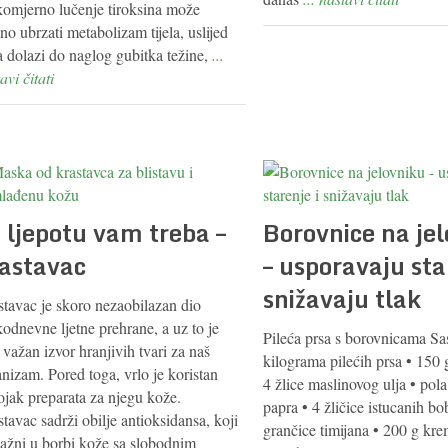
komjerno lučenje tiroksina može
no ubrzati metabolizam tijela, uslijed
a dolazi do naglog gubitka težine,
...
avi čitati
 ljepotu vam treba –
Borovnice na je
astavac
– usporavaju sta
snižavaju tlak
stavac je skoro nezaobilazan dio
odnevne ljetne prehrane, a uz to je
Pileća prsa s borovnicama Sas
 važan izvor hranjivih tvari za naš
kilograma pilećih prsa • 150 
nizam. Pored toga, vrlo je koristan
4 žlice maslinovog ulja • pola
ojak preparata za njegu kože.
papra • 4 žličice istucanih bo
tavac sadrži obilje antioksidansa, koji
grančice timijana • 200 g krem
važni u borbi kože sa slobodnim