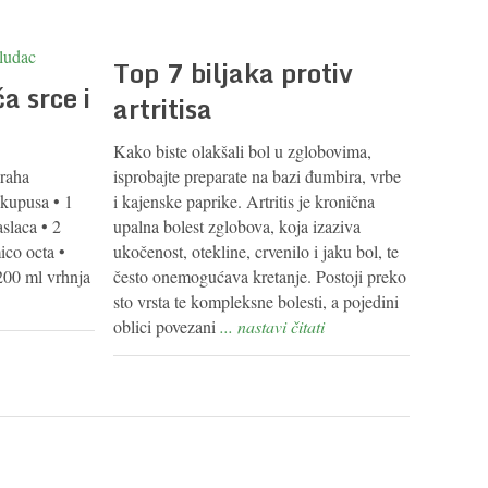
Top 7 biljaka protiv
a srce i
artritisa
Kako biste olakšali bol u zglobovima,
oraha
isprobajte preparate na bazi đumbira, vrbe
kupusa • 1
i kajenske paprike. Artritis je kronična
slaca • 2
upalna bolest zglobova, koja izaziva
mico octa •
ukočenost, otekline, crvenilo i jaku bol, te
200 ml vrhnja
često onemogućava kretanje. Postoji preko
sto vrsta te kompleksne bolesti, a pojedini
oblici povezani
... nastavi čitati