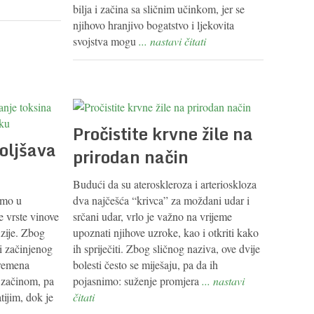
bilja i začina sa sličnim učinkom, jer se
njihovo hranjivo bogatstvo i ljekovita
svojstva mogu
... nastavi čitati
Pročistite krvne žile na
oljšava
prirodan način
Budući da su ateroskleroza i arterioskloza
imo u
dva najčešća “krivca” za moždani udar i
e vrste vinove
srčani udar, vrlo je važno na vrijeme
Azije. Zbog
upoznati njihove uzroke, kao i otkriti kako
 i začinjenog
ih spriječiti. Zbog sličnog naziva, ove dvije
vremena
bolesti često se miješaju, pa da ih
 začinom, pa
pojasnimo: suženje promjera
... nastavi
ijim, dok je
čitati