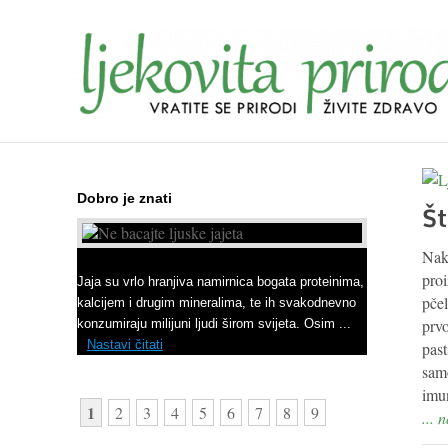
Dobro je znati
Št
Nako
Ne bacajte ljuske jajeta
proi
Jaja su vrlo hranjiva namirnica bogata proteinima,
pčel
kalcijem i drugim mineralima, te ih svakodnevno
prvo
konzumiraju milijuni ljudi širom svijeta. Osim ...
Nastavi čitati
past
samo
imun
1
2
3
4
5
6
7
8
9
... 