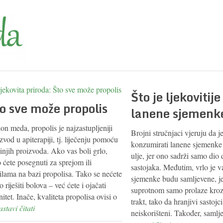
Što je ljekovitije
o sve može propolis
lanene sjemenke 
n meda, propolis je najzastupljeniji
Brojni stručnjaci vjeruju da j
zvod u apiterapiji, tj. liječenju pomoću
konzumirati lanene sjemenke
injih proizvoda. Ako vas boli grlo,
ulje, jer ono sadrži samo dio
 ćete posegnuti za sprejom ili
sastojaka. Međutim, vrlo je 
ilama na bazi propolisa. Tako se nećete
sjemenke budu samljevene, je
 riješiti bolova – već ćete i ojačati
suprotnom samo prolaze kroz
itet. Inače, kvaliteta propolisa ovisi o
trakt, tako da hranjivi sastojci
nastavi čitati
neiskorišteni. Također, samlje