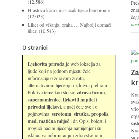
(12.586)
Pre
znat
Hrastova kora i maslačak liječe hemoroide
(12.023)
čeg
nast
Liker od višanja, oraha … Najbolji domaći
likeri
(10.543)
O stranici
Ljekovita priroda
je web lokacija za
Za
ljude koji na jednom mjestu žele
informacije o zdravom životu,
kr
alternativnom liječenju i zdravoj prehrani.
zdrava hrana
Pokriva teme kao što su:
,
Kra
supernamirnice
ljekoviti napitci
,
i
svak
prirodni lijekovi
, a naći ćete sve i o
vrlo
serotonin
sirutka
propolis
pojmovima:
,
,
,
orga
med
matična mliječ
,
i dr. Opisi bolesti i
sast
mogući načini liječenja namijenjeni su
Kras
isključivo informiranju i zdravstvenom
su 