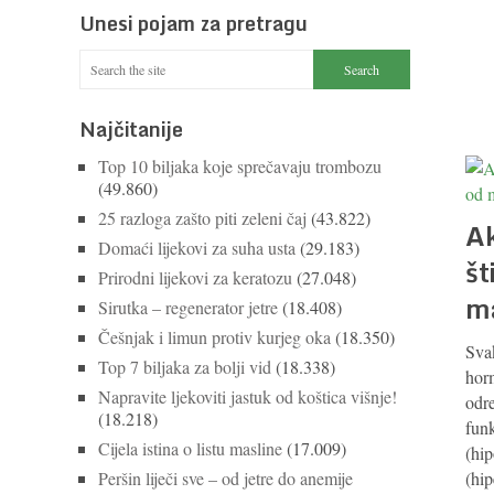
Unesi pojam za pretragu
Najčitanije
Top 10 biljaka koje sprečavaju trombozu
(49.860)
25 razloga zašto piti zeleni čaj
(43.822)
Ak
Domaći lijekovi za suha usta
(29.183)
št
Prirodni lijekovi za keratozu
(27.048)
m
Sirutka – regenerator jetre
(18.408)
Češnjak i limun protiv kurjeg oka
(18.350)
Sva
Top 7 biljaka za bolji vid
(18.338)
hor
Napravite ljekoviti jastuk od koštica višnje!
odr
(18.218)
funk
Cijela istina o listu masline
(17.009)
(hip
Peršin liječi sve – od jetre do anemije
(hip