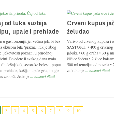
j od luka suzbija
Crveni kupus jač
ipu, upale i prehlade
želudac
 u gastronomiji, jer većina jela bi bez
Varivo od crvenog kupusa i 
a okusom bila ‘prazna’, luk je zbog
SASTOJCI: • 400 g crvenog 
e ljekovitosti poznat i u prirodnoj
jabuka • 60 g oraha • 30 g ma
icini. Pojedete li svakog dana malo
žličice šećera • 2 žlice balsa
 (ili češnjaka), sezonske bolesti, poput
500 ml temeljca od povrća • 
e, prehlade, kašlja i upale grla, mogle
za kuhanje
... nastavi čitati
as zaobići. Jedenje
... nastavi čitati
2
3
4
5
6
7
8
9
10