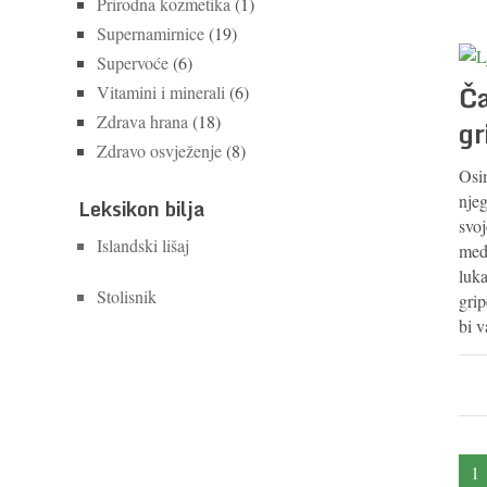
Prirodna kozmetika
(1)
Supernamirnice
(19)
Supervoće
(6)
Ča
Vitamini i minerali
(6)
Zdrava hrana
(18)
gr
Zdravo osvježenje
(8)
Osim
njeg
Leksikon bilja
svoj
Islandski lišaj
med
luka
Stolisnik
grip
bi v
1