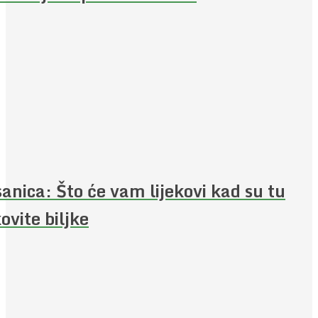
anica: Što će vam lijekovi kad su tu
kovite biljke