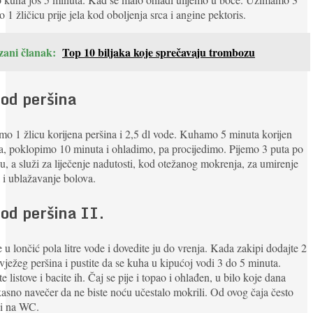
o 1 žličicu prije jela kod oboljenja srca i angine pektoris.
zani članak:
Top 10 biljaka koje sprečavaju trombozu
 od peršina
 1 žlicu korijena peršina i 2,5 dl vode. Kuhamo 5 minuta korijen
a, poklopimo 10 minuta i ohladimo, pa procijedimo. Pijemo 3 puta po
cu, a služi za liječenje nadutosti, kod otežanog mokrenja, za umirenje
 i ublažavanje bolova.
 od peršina II.
e u lončić pola litre vode i dovedite ju do vrenja. Kada zakipi dodajte 2
svježeg peršina i pustite da se kuha u kipućoj vodi 3 do 5 minuta.
te listove i bacite ih. Čaj se pije i topao i ohlađen, u bilo koje dana
asno navečer da ne biste noću učestalo mokrili. Od ovog čaja često
ći na WC.