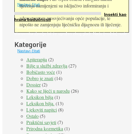
Nastavi čitati
liječenja namijenjeni su isključivo informiranju i
Insekti kao
zdravstvenom prosvjećivanju opće populacije, te
hrana budućnosti
nipošto ne zamjenjuju liječničku dijagnozu ili liječenje.
Prema predviđanjima FAO-a do 2050. godine život 9 milijardi
stanovnika Zemlje bit će ugrožen zbog gladi. Nadu (možda) nude
insekti. ...
Kategorije
Nastavi čitati
Apiterapija
(2)
Bilje u službi zdravlja
(27)
Bobičasto voće
(1)
Dobro je znati
(14)
Dossier
(2)
Kako se liječi u narodu
(26)
Leksikon bilja
(1)
Leksikon bilja.
(13)
Ljekoviti napitci
(8)
Ostalo
(5)
Praktični savjeti
(7)
Prirodna kozmetika
(1)