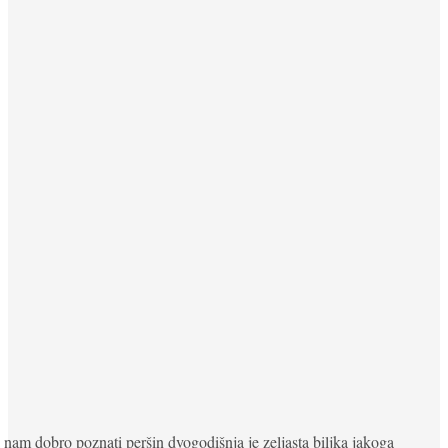
nam dobro poznati peršin dvogodišnja je zeljasta biljka jakoga