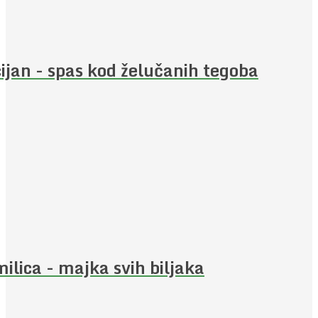
ijan - spas kod želučanih tegoba
ilica - majka svih biljaka