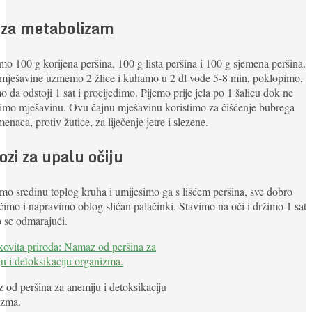
 za metabolizam
 100 g korijena peršina, 100 g lista peršina i 100 g sjemena peršina.
 mješavine uzmemo 2 žlice i kuhamo u 2 dl vode 5-8 min, poklopimo,
o da odstoji 1 sat i procijedimo. Pijemo prije jela po 1 šalicu dok ne
imo mješavinu. Ovu čajnu mješavinu koristimo za čišćenje bubrega
enaca, protiv žutice, za liječenje jetre i slezene.
ozi za upalu očiju
mo sredinu toplog kruha i umijesimo ga s lišćem peršina, sve dobro
čimo i napravimo oblog sličan palačinki. Stavimo na oči i držimo 1 sat
 se odmarajući.
od peršina za anemiju i detoksikaciju
izma.