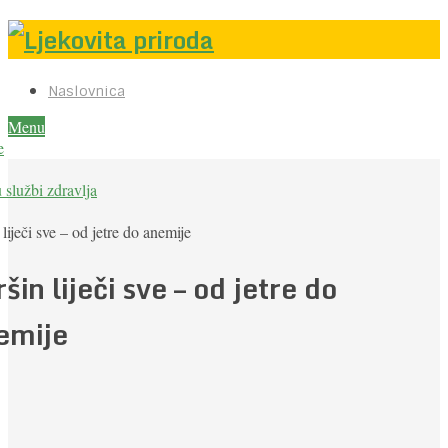
Naslovnica
Menu
e
u službi zdravlja
 liječi sve – od jetre do anemije
šin liječi sve – od jetre do
emije