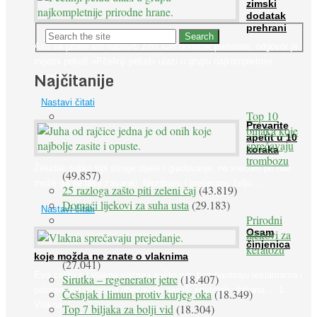
zimski
dodatak
prehrani
Ako se pitate što nabaviti zimi kao dodatak prehrane, odgovor je:
cvjetni pelud! »Pčelinji pelud« ulazi u grupu najkompletnije
Najčitanije
prirodne ...
Nastavi čitati
Top 10
Prevarite
biljaka koje
apetit u 10
sprečavaju
koraka
trombozu
Želudac teško trpi stroge dijete i gladovanje, no srećom po nas
(49.857)
može ga se lako zavarati. Nezdravu i pretjeranu želju ...
25 razloga zašto piti zeleni čaj
(43.819)
Domaći lijekovi za suha usta
(29.183)
Nastavi čitati
Prirodni
Osam
lijekovi za
činjenica
keratozu
koje možda ne znate o vlaknima
(27.041)
Evo zašto su vlakna važna i zašto nas bombardiraju reklamama i
Sirutka – regenerator jetre
(18.407)
pakiranjima u kojima obećavaju najviši postotak vlakana ... 1.
Češnjak i limun protiv kurjeg oka
(18.349)
Vlakna ...
Top 7 biljaka za bolji vid
(18.304)