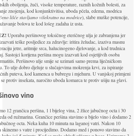
skih oboljenja, žuči, visoke temperature, raznih kožnih bolesti, za
anje znojenja, kod konjunktivitisa, uboda pčela, edema, modrica
čeno lišće stavljamo višekratno na modrice
), slabe muške potencije,
ažavanje bolova te kod lošeg zadaha iz usta.
EZ!
Uporaba peršinovog toksičnog eteričnog ulja je zabranjena jer
zazvati teške posljedice za zdravlje: iritira želudac, izaziva masnu
raciju jetre, aritmije srca, halucinogeno djelovanje, a kod trudnica
j. Sastojci korijena peršina mogu izazvati kod osjetijivih osoba
rmatitis. Peršinovo ulje smije se uzimati samo prema liječničkom
u. To ulje dobro djeluje u slučajevima mokrenja krvi, za ispiranje
ćnih puteva, kod kamenca u bubregu i mjehuru. U vanjskoj primjeni
i se protiv insekata, naročito uboda komarca te protiv ušiju na glavi.
šinovo vino
 12 grančica peršina, 1 l bijelog vina, 2 žlice jabučnog octa i 30
da od ružmarina. Grančice peršina stavimo u bijelo vino i dodamo 2
jabučnog octa. Neka kuha 10 minuta na laganoj vatri. Nakon 10
a skinemo s vatre i procijedimo. Dodamo med i ponovo stavimo da
 kuha još 5 minuta. Kad se malo ohladi ulijemo u boce. Uzimamo 3