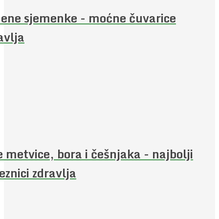
ene sjemenke - moćne čuvarice
avlja
e metvice, bora i češnjaka - najbolji
eznici zdravlja