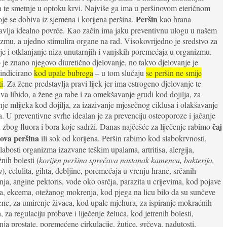
 te smetnje u optoku krvi. Najviše ga ima u peršinovom eteričnom
Peršin
oje se dobiva iz sjemena i korijena peršina.
kao hrana
avlja idealno povrće. Kao začin ima jaku preventivnu ulogu u našem
zmu, a ujedno stimulira organe na rad. Visokovrijedno je sredstvo za
nje i otklanjanje niza unutarnjih i vanjskih poremećaja u organizmu.
je znano njegovo diuretično djelovanje, no takvo djelovanje je
aindicirano
kod upale bubrega
– u tom slučaju
se peršin ne smije
i
. Za žene predstavlja pravi lijek jer ima estrogeno djelovanje te
va libido, a žene ga rabe i za omekšavanje grudi kod dojilja, za
nje mlijeka kod dojilja, za izazivanje mjesečnog ciklusa i olakšavanje
. U preventivne svrhe idealan je za prevenciju osteoporoze i jačanje
čaj
u zbog fluora i bora koje sadrži. Danas najčešće za liječenje rabimo
tova peršina
ili sok od korijena. Peršin rabimo kod slabokrvnosti,
labosti organizma izazvane teškim upalama, artritisa, alergija,
nih bolesti (
korijen peršina sprečava nastanak kamenca, bakterija,
a
), celulita, gihta, debljine, poremećaja u vrenju hrane, srčanih
nja, angine pektoris, vode oko osrčja, parazita u crijevima, kod pojave
a, ekcema, otežanog mokrenja, kod pjega na licu bilo da su sunčeve
trene, za umirenje živaca, kod upale mjehura, za ispiranje mokraćnih
, za regulaciju probave i liječenje želuca, kod jetrenih bolesti,
nja prostate, poremećene cirkulacije, žutice, grčeva, nadutosti,