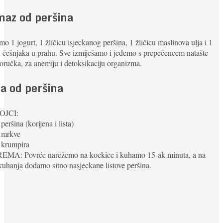
az od peršina
 1 jogurt, 1 žličicu isjeckanog peršina, 1 žličicu maslinova ulja i 1
u češnjaka u prahu. Sve izmiješamo i jedemo s prepečencem natašte
doručka, za anemiju i detoksikaciju organizma.
a od peršina
OJCI:
peršina (korijena i lista)
g mrkve
 krumpira
EMA: Povrće narežemo na kockice i kuhamo 15-ak minuta, a na
kuhanja dodamo sitno nasjeckane listove peršina.