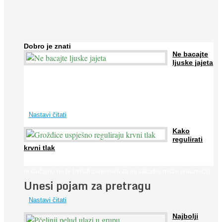
Dobro je znati
Ne bacajte
ljuske jajeta
Jaja su vrlo hranjiva namirnica bogata proteinima, kalcijem i
drugim mineralima, te ih svakodnevno konzumiraju milijuni ljudi
širom svijeta. Osim ...
Nastavi čitati
Kako
regulirati
krvni tlak
Iako je »visok krvni tlak« mnogo opasniji od niskog, »hipotenziju«
ni slučajno ne bi trebali zanemarivati jer također može prouzročiti
Unesi pojam za pretragu
...
Nastavi čitati
Najbolji