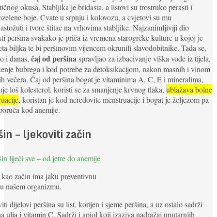
ičnog okusa. Stabljika je bridasta, a listovi su trostruko perasti i
lozelene boje. Cvate u srpnju i kolovozu, a cvjetovi su mu
astožuti i tvore štitac na vrhovima stabljike. Najzanimljiviji dio
sti peršina svakako je priča iz vremena starogrčke kulture u kojoj je
eta biljka te bi peršinovim vijencem okrunili slavodobitnike. Tada se,
čaj od peršina
o i danas,
spravljao za izbacivanje viška vode iz tijela,
ćenje bubrega i kod potrebe za detoksikacijom, nakon masnih i vinom
ih večera. Čaj od peršina bogat je vitaminima A, C, E i mineralima,
je loš kolesterol, koristi se za smanjenje krvnog tlaka,
ublažava bolne
uacije
, koristan je kod neredovite menstruacije i bogat je željezom pa
poruča kod anemije.
in – ljekoviti začin
 kao začin ima jaku preventivnu
 u našem organizmu.
iti dijelovi peršina su list, korijen i sjeme peršina, a uz ostalo sadrži
na ulja i vitamin C. Sadrži i apiol koji izaziva nadražaj unutarnjih