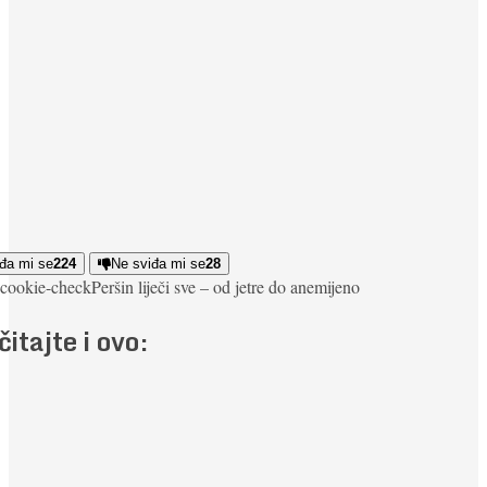
đa mi se
224
Ne sviđa mi se
28
cookie-check
Peršin liječi sve – od jetre do anemije
no
čitajte i ovo: