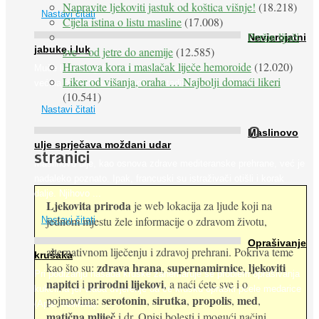
Napravite ljekoviti jastuk od koštica višnje!
(18.218)
Nastavi čitati
Cijela istina o listu masline
(17.008)
Peršin liječi
Nevjerojatni
jabuke i luk
sve – od jetre do anemije
(12.585)
Hrastova kora i maslačak liječe hemoroide
(12.020)
Muče li vas tegobe vezane uz srce, oči i živce, od kojih pati
Liker od višanja, oraha … Najbolji domaći likeri
većina dijabetičara u kasnijem stadiju bolesti, jabuke ...
(10.541)
Nastavi čitati
O
Maslinovo
ulje sprječava moždani udar
stranici
Maslinovo ulje, kao osnova zdrave mediteranske prehrane, već je
nadaleko poznato. Ipak, francuski su istraživači otišli i korak
dalje. Njihovo ...
Ljekovita priroda
je web lokacija za ljude koji na
jednom mjestu žele informacije o zdravom životu,
Nastavi čitati
Oprašivanje
alternativnom liječenju i zdravoj prehrani. Pokriva teme
krušaka
zdrava hrana
supernamirnice
ljekoviti
kao što su:
,
,
Pri podizanju nasada kruške zanemaruje se problem oprašivanja
napitci
prirodni lijekovi
i
, a naći ćete sve i o
kukcima jer vlada uvjerenje da će krušku oprašiti pčele medarice
serotonin
sirutka
propolis
med
pojmovima:
,
,
,
,
(Apis mellifera). ...
matična mliječ
i dr. Opisi bolesti i mogući načini