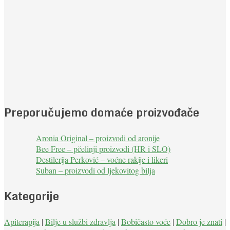
Preporučujemo domaće proizvođače
Aronia Original – proizvodi od aronije
Bee Free – pčelinji proizvodi (HR i SLO)
Destilerija Perković – voćne rakije i likeri
Suban – proizvodi od ljekovitog bilja
Kategorije
Apiterapija
|
Bilje u službi zdravlja
|
Bobičasto voće
|
Dobro je znati
|