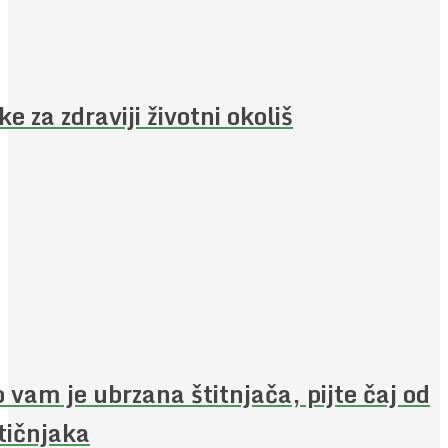
jke za zdraviji životni okoliš
 vam je ubrzana štitnjača, pijte čaj od
ičnjaka