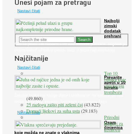
Unesi pojam za pretragu
Nastavi čitati
Najbolji
zimski
dodatak
prehrani
Ako se pitate što nabaviti zimi kao dodatak prehrane, odgovor je:
cvjetni pelud! »Pčelinji pelud« ulazi u grupu najkompletnije
Najčitanije
prirodne ...
Nastavi čitati
Top 10
Prevarite
biljaka koje
apetit u 10
sprečavaju
koraka
trombozu
Želudac teško trpi stroge dijete i gladovanje, no srećom po nas
(49.860)
može ga se lako zavarati. Nezdravu i pretjeranu želju ...
25 razloga zašto piti zeleni čaj
(43.822)
Domaći lijekovi za suha usta
(29.183)
Nastavi čitati
Prirodni
Osam
lijekovi za
činjenica
keratozu
koje možda ne znate o vlaknima