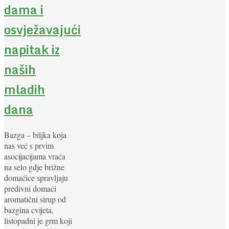
dama i
osvježavajući
napitak iz
naših
mladih
dana
Bazga – biljka koja
nas već s prvim
asocijacijama vraća
na selo gdje brižne
domaćice spravljaju
predivni domaći
aromatični sirup od
bazgina cvijeta,
listopadni je grm koji