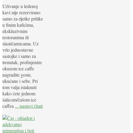
Uživanje u ledenoj
kavi nije rezervirano
samo za rijetke prilike
u finim kafićima,
ekskluzivnim
restoranima ili
slastičarnicama. Uz
vrlo jednostavne
sastojke i samo za
trenutak, profinjenim
okusom ice caffe
nagradite goste,
ukućane i sebe. Pri
tom valja istaknuti
kako ćete jednom
šalicom/čašom ice
caffea
... nastavi čitati