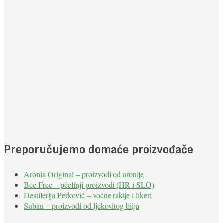
Preporučujemo domaće proizvođače
Aronia Original – proizvodi od aronije
Bee Free – pčelinji proizvodi (HR i SLO)
Destilerija Perković – voćne rakije i likeri
Suban – proizvodi od ljekovitog bilja