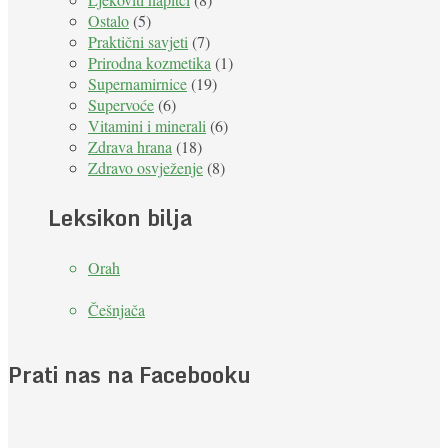
Ostalo
(5)
Praktični savjeti
(7)
Prirodna kozmetika
(1)
Supernamirnice
(19)
Supervoće
(6)
Vitamini i minerali
(6)
Zdrava hrana
(18)
Zdravo osvježenje
(8)
Leksikon bilja
Orah
Češnjača
Prati nas na Facebooku