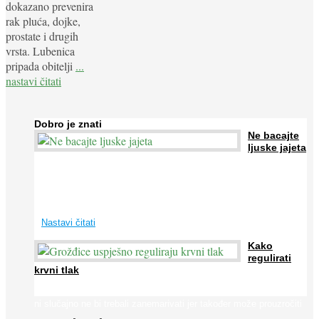
dokazano prevenira
rak pluća, dojke,
prostate i drugih
vrsta. Lubenica
pripada obitelji
...
nastavi čitati
Dobro je znati
Ne bacajte
ljuske jajeta
Jaja su vrlo hranjiva namirnica bogata proteinima, kalcijem i
drugim mineralima, te ih svakodnevno konzumiraju milijuni ljudi
širom svijeta. Osim ...
Nastavi čitati
Kako
regulirati
krvni tlak
Iako je »visok krvni tlak« mnogo opasniji od niskog, »hipotenziju«
ni slučajno ne bi trebali zanemarivati jer također može prouzročiti
...