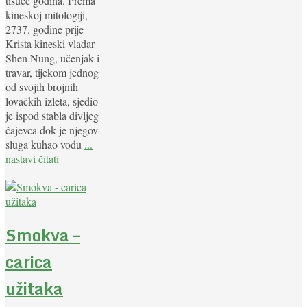
tisuće godina. Prema
kineskoj mitologiji,
2737. godine prije
Krista kineski vladar
Shen Nung, učenjak i
travar, tijekom jednog
od svojih brojnih
lovačkih izleta, sjedio
je ispod stabla divljeg
čajevca dok je njegov
sluga kuhao vodu
...
nastavi čitati
Smokva –
carica
užitaka