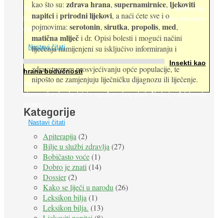
zdrava hrana
supernamirnice
ljekoviti
kao što su:
,
,
Pri podizanju nasada kruške zanemaruje se problem oprašivanja
napitci
prirodni lijekovi
i
, a naći ćete sve i o
kukcima jer vlada uvjerenje da će krušku oprašiti pčele medarice
serotonin
sirutka
propolis
med
pojmovima:
,
,
,
,
(Apis mellifera). ...
matična mliječ
i dr. Opisi bolesti i mogući načini
Nastavi čitati
liječenja namijenjeni su isključivo informiranju i
Insekti kao
zdravstvenom prosvjećivanju opće populacije, te
hrana budućnosti
nipošto ne zamjenjuju liječničku dijagnozu ili liječenje.
Prema predviđanjima FAO-a do 2050. godine život 9 milijardi
stanovnika Zemlje bit će ugrožen zbog gladi. Nadu (možda) nude
insekti. ...
Kategorije
Nastavi čitati
Apiterapija
(2)
Bilje u službi zdravlja
(27)
Bobičasto voće
(1)
Dobro je znati
(14)
Dossier
(2)
Kako se liječi u narodu
(26)
Leksikon bilja
(1)
Leksikon bilja.
(13)
Ljekoviti napitci
(8)