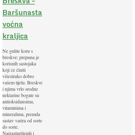
Breskva –
Baršunasta
voćna
kraljica
Ne gulite koru s
breskve; prepuna je
korisnih sastojaka
koji će činiti
višestruko dobro
vašem tijelu. Breskve
i njima vrlo srodne
nektarine bogate su
antioksidansima,
vitaminima i
mineralima, premda
sastav varira od sorte
do sorte.
Najzastupljeniji i