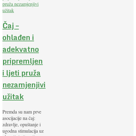
Čaj –
ohlađen i
adekvatno
pripremljen
i ljeti pruža
nezamjenjivi
užitak
Premda su nam prve
asocijacije na čaj:
zdravlje, opuštanje i
ugodna stimulacija uz