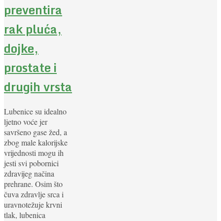
preventira
rak pluća,
dojke,
prostate i
drugih vrsta
Lubenice su idealno
ljetno voće jer
savršeno gase žed, a
zbog male kalorijske
vrijednosti mogu ih
jesti svi pobornici
zdravijeg načina
prehrane. Osim što
čuva zdravlje srca i
uravnotežuje krvni
tlak, lubenica