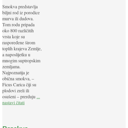
Smokva predstavlja
biljni rod iz porodice
murva ili dudova.
Tom rodu pripada
oko 800 različitih
vrsta koje su
raspoređene širom
toplih krajeva Zemlje,
a naposlijetku u
mnogim suptropskim
zemljama.
Najpoznatija je
obična smokva, –
Ficus Carica čiji su
plodovi zreli ili
osušeni – prerduju
...
nastavi čitati