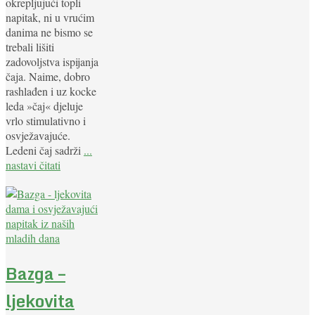
okrepljujući topli
napitak, ni u vrućim
danima ne bismo se
trebali lišiti
zadovoljstva ispijanja
čaja. Naime, dobro
rashlađen i uz kocke
leda »čaj« djeluje
vrlo stimulativno i
osvježavajuće.
Ledeni čaj sadrži
...
nastavi čitati
Bazga –
ljekovita