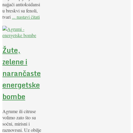
najjači antioksidansi
u breskvi su fenoli,
tvari
... nastavi čitati
Žute,
zelene i
narančaste
energetske
bombe
Agrume ili citruse
volimo zato što su
sočni, mirisni i
raznovrsni. Uz obilje