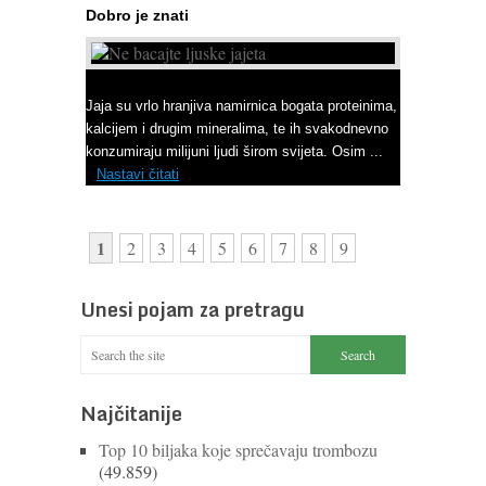
Dobro je znati
Ne bacajte ljuske jajeta
Jaja su vrlo hranjiva namirnica bogata proteinima,
kalcijem i drugim mineralima, te ih svakodnevno
konzumiraju milijuni ljudi širom svijeta. Osim ...
Nastavi čitati
1
2
3
4
5
6
7
8
9
Unesi pojam za pretragu
Najčitanije
Top 10 biljaka koje sprečavaju trombozu
(49.859)