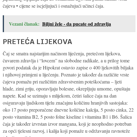
čajeva • cijene se iscjeljujući i osnažujući učinci čaja.
Vezani članak:
Biljni žele - da pucate od zdravlja
PRETEĆA LIJEKOVA
Čaj se smatra najstarijim načinom liječenja, pretečom lijekova,
čuvarem zdravlja i “lovcem” na slobodne radikale, a u prilog tome
govori podatak da je Hipokrat ostavio zapise o 400 ljekovitih biljaka
i njihovoj primjeni u liječenju. Poznato je također da različite vrste
čajeva pomažu pri različitim zdravstvenim poteškoćama – ljeti
hlade, zimi griju, oporavljaju bolesne, okrepljuju umorne, opuštaju
napete. Kad se uzimaju s mlijekom, četiri šalice čaja na dan
osiguravaju ljudskom tijelu značajnu količinu hranjivih sastojaka:
oko 17 posto preporučene dnevne količine kalcija, 5 posto cinka, 22
posto vitamina B2, 5 posto folne kiseline i vitamina B1 i B6. Šalica
čaja je također izvrstan izvor mangana, koji je neophodno potreban
za opći tjelesni razvoj, i kalija koji pomaže u održavanju ravnoteže