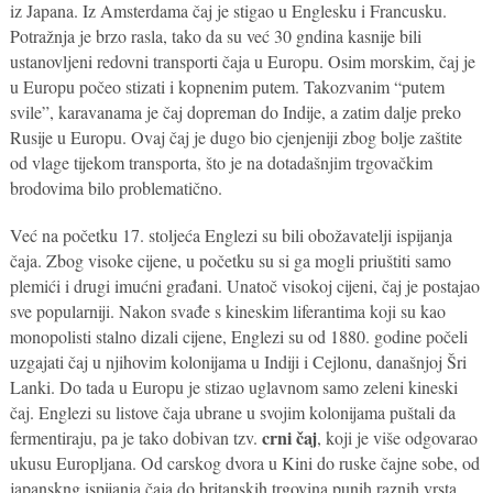
iz Japana. Iz Amsterdama čaj je stigao u Englesku i Francusku.
Potražnja je brzo rasla, tako da su već 30 gndina kasnije bili
ustanovljeni redovni transporti čaja u Europu. Osim morskim, čaj je
u Europu počeo stizati i kopnenim putem. Takozvanim “putem
svile”, karavanama je čaj dopreman do Indije, a zatim dalje preko
Rusije u Europu. Ovaj čaj je dugo bio cjenjeniji zbog bolje zaštite
od vlage tijekom transporta, što je na dotadašnjim trgovačkim
brodovima bilo problematično.
Već na početku 17. stoljeća Englezi su bili obožavatelji ispijanja
čaja. Zbog visoke cijene, u početku su si ga mogli priuštiti samo
plemići i drugi imućni građani. Unatoč visokoj cijeni, čaj je postajao
sve popularniji. Nakon svađe s kineskim liferantima koji su kao
monopolisti stalno dizali cijene, Englezi su od 1880. godine počeli
uzgajati čaj u njihovim kolonijama u Indiji i Cejlonu, današnjoj Šri
Lanki. Do tada u Europu je stizao uglavnom samo zeleni kineski
čaj. Englezi su listove čaja ubrane u svojim kolonijama puštali da
crni čaj
fermentiraju, pa je tako dobivan tzv.
, koji je više odgovarao
ukusu Europljana. Od carskog dvora u Kini do ruske čajne sobe, od
japanskng ispijanja čaja do britanskih trgovina punih raznih vrsta