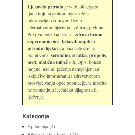
Ljekovita priroda
je web lokacija za
ljude koji na jednom mjestu žele
informacije o zdravom životu,
alternativnom liječenju i zdravoj prehrani.
zdrava hrana
Pokriva teme kao što su:
,
supernamirnice
ljekoviti napitci
,
i
prirodni lijekovi
, a naći ćete sve i o
serotonin
sirutka
propolis
pojmovima:
,
,
,
med
matična mliječ
,
i dr. Opisi bolesti i
mogući načini liječenja namijenjeni su
isključivo informiranju i zdravstvenom
prosvjećivanju opće populacije, te nipošto
ne zamjenjuju liječničku dijagnozu ili
liječenje.
Kategorije
Apiterapija
(2)
Bilje u službi zdravlja
(27)