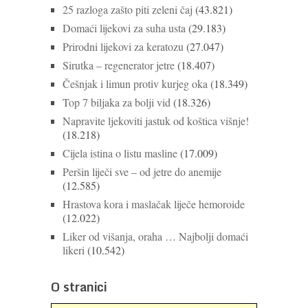
25 razloga zašto piti zeleni čaj
(43.821)
Domaći lijekovi za suha usta
(29.183)
Prirodni lijekovi za keratozu
(27.047)
Sirutka – regenerator jetre
(18.407)
Češnjak i limun protiv kurjeg oka
(18.349)
Top 7 biljaka za bolji vid
(18.326)
Napravite ljekoviti jastuk od koštica višnje!
(18.218)
Cijela istina o listu masline
(17.009)
Peršin liječi sve – od jetre do anemije
(12.585)
Hrastova kora i maslačak liječe hemoroide
(12.022)
Liker od višanja, oraha … Najbolji domaći
likeri
(10.542)
O stranici