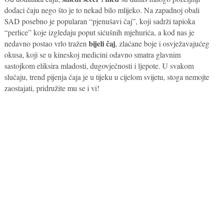
dodaci čaju nego što je to nekad bilo mlijeko. Na zapadnoj obali
SAD posebno je popularan “pjenušavi čaj”, koji sadrži tapioka
“perlice” koje izgledaju poput sićušnih mjehurića, a kod nas je
bijeli čaj
nedavno postao vrlo tražen
, zlaćane boje i osvježavajućeg
okusa, koji se u kineskoj medicini odavno smatra glavnim
sastojkom eliksira mladosti, dugovječnosti i ljepote. U svakom
slučaju, trend pijenja čaja je u tijeku u cijelom svijetu, stoga nemojte
zaostajati, pridružite mu se i vi!