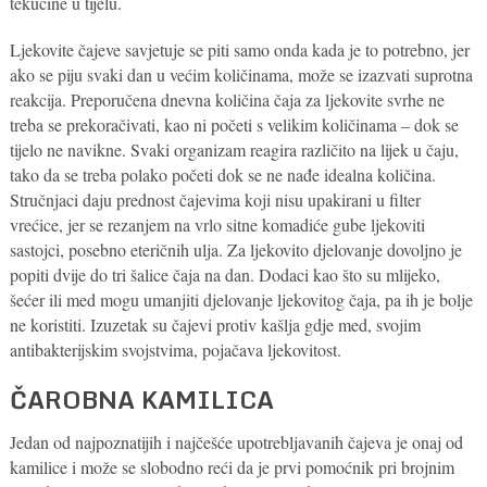
tekućine u tijelu.
Ljekovite čajeve savjetuje se piti samo onda kada je to potrebno, jer
ako se piju svaki dan u većim količinama, može se izazvati suprotna
reakcija. Preporučena dnevna količina čaja za ljekovite svrhe ne
treba se prekoračivati, kao ni početi s velikim količinama – dok se
tijelo ne navikne. Svaki organizam reagira različito na lijek u čaju,
tako da se treba polako početi dok se ne nađe idealna količina.
Stručnjaci daju prednost čajevima koji nisu upakirani u filter
vrećice, jer se rezanjem na vrlo sitne komadiće gube ljekoviti
sastojci, posebno eteričnih ulja. Za ljekovito djelovanje dovoljno je
popiti dvije do tri šalice čaja na dan. Dodaci kao što su mlijeko,
šećer ili med mogu umanjiti djelovanje ljekovitog čaja, pa ih je bolje
ne koristiti. Izuzetak su čajevi protiv kašlja gdje med, svojim
antibakterijskim svojstvima, pojačava ljekovitost.
ČAROBNA KAMILICA
Jedan od najpoznatijih i najčešće upotrebljavanih čajeva je onaj od
kamilice i može se slobodno reći da je prvi pomoćnik pri brojnim