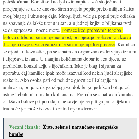
poteškoćama. Koristi se kao ljekoviti napitak već stoljećima i
procjenjuje se da se dnevno širom svijeta popije preko milijun šalica
ovog blagog i ukusnog čaja. Mnogi ljudi vole ga popiti prije odlaska
na spavanje da lakše utonu u san, a u jednoj knjizi o biljkama tvrdi
se da sprječava i noćne more.
Pomaže kod probavnih tegoba i
bolova u trbuhu, smanjuje nadutost, pospješuje probavu, olakšava
disanje i osvježava organizam te smanjuje upalne procese
. Kamilica
se cijeni i u kozmetici, pa se smatra da organizam ozdravljuje iznutra
i uljepšava izvana. U manjim količinama dobar je i za djecu, uz
prethodnu konzultaciju s liječnikom. Iako je blag i siguran za
uporabu, čaj kamilice ipak može izazvati kod nekih ljudi alergijske
reakcije. Ako osoba pati od peludne groznice ili alergije na
amhroziju, bolje je da ga izbjegava, dok bi ga ljudi koji boluju od
astme trebali piti u malim količinama. Premda se smatra da kamilica
olakšava bolove pri porođaju, ne savjetuje se piti ga puno tijekom
trudnoće jer može izazvati kontrakcije maternice.
Vezani članak:
Žute, zelene i narančaste energetske
bombe