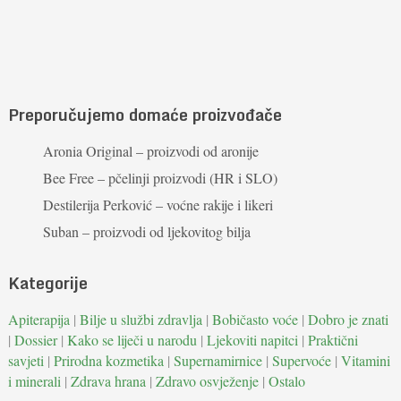
Preporučujemo domaće proizvođače
Aronia Original – proizvodi od aronije
Bee Free – pčelinji proizvodi (HR i SLO)
Destilerija Perković – voćne rakije i likeri
Suban – proizvodi od ljekovitog bilja
Kategorije
Apiterapija
|
Bilje u službi zdravlja
|
Bobičasto voće
|
Dobro je znati
|
Dossier
|
Kako se liječi u narodu
|
Ljekoviti napitci
|
Praktični
savjeti
|
Prirodna kozmetika
|
Supernamirnice
|
Supervoće
|
Vitamini
i minerali
|
Zdrava hrana
|
Zdravo osvježenje
|
Ostalo