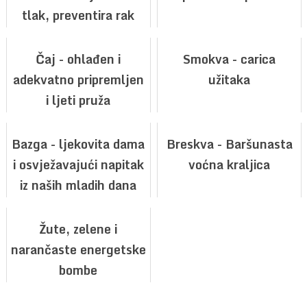
tlak, preventira rak
pluća, dojke, prostate i
drugih vrsta
Čaj - ohlađen i
Smokva - carica
adekvatno pripremljen
užitaka
i ljeti pruža
nezamjenjivi užitak
Bazga - ljekovita dama
Breskva - Baršunasta
i osvježavajući napitak
voćna kraljica
iz naših mladih dana
Žute, zelene i
narančaste energetske
bombe