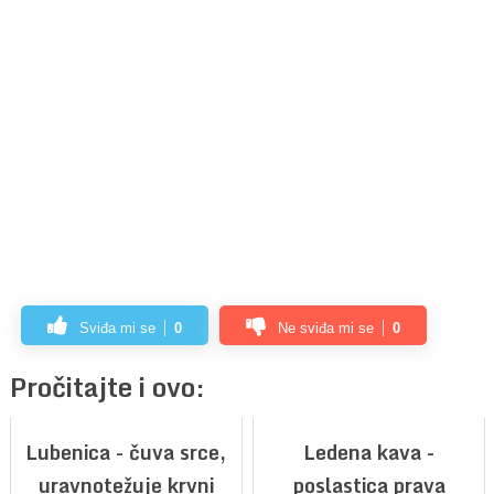
Sviđa mi se
0
Ne sviđa mi se
0
Pročitajte i ovo:
Lubenica - čuva srce,
Ledena kava -
uravnotežuje krvni
poslastica prava