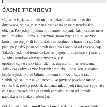
ČAJNI TRENDOVI
Čaj se ne ispija samo radi njegove ljekovitosti, već i kao dio
društvenog rituala, te se nalazi visoko na ljestvici trendovskih
običaja. Posljednjih godina popularnost ispijanja čaja posebno raste
među mlađim ljudima. U barovima širom svijeta čaj se sve više
koristi kao preljev ili kao sastojak svakodnevne hrane ili različitih
pića, pa je tako jedan od novih trendova i sladoled od zelenog čaja.
Također, jedan od trendova koji se njeguje u posljednje vrijeme, u
skladu s trendom zdravijeg življenja, jest
upotreba čaja u cjelovitim listićima, umjesto u filter vrećicama.
Takav čaj zadržava više korisnih sastojaka i, poslužen, vizualno
ljepše izgleda. Pored biljnih, moderni su i voćni čajevi raznih,
slatkih, okusa i mirisa koji neodoljivo privlače posebice mlađe
osobe. Čak postoji podatak da danas mladi ljudi i tinejdžeri piju više
čaja nego zaslađenih i gaziranih napitaka. Jedan od “trendi”
napitaka je svakako i ledeni čaj.
smeđi šećer
med
Od dodataka čaju,
i
su danas mnogo poželjniji