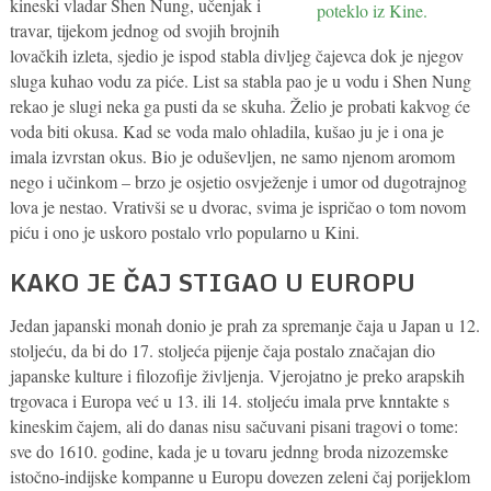
kineski vladar Shen Nung, učenjak i
travar, tijekom jednog od svojih brojnih
lovačkih izleta, sjedio je ispod stabla divljeg čajevca dok je njegov
sluga kuhao vodu za piće. List sa stabla pao je u vodu i Shen Nung
rekao je slugi neka ga pusti da se skuha. Želio je probati kakvog će
voda biti okusa. Kad se voda malo ohladila, kušao ju je i ona je
imala izvrstan okus. Bio je oduševljen, ne samo njenom aromom
nego i učinkom – brzo je osjetio osvježenje i umor od dugotrajnog
lova je nestao. Vrativši se u dvorac, svima je ispričao o tom novom
piću i ono je uskoro postalo vrlo popularno u Kini.
KAKO JE ČAJ STIGAO U EUROPU
Jedan japanski monah donio je prah za spremanje čaja u Japan u 12.
stoljeću, da bi do 17. stoljeća pijenje čaja postalo značajan dio
japanske kulture i filozofije življenja. Vjerojatno je preko arapskih
trgovaca i Europa već u 13. ili 14. stoljeću imala prve knntakte s
kineskim čajem, ali do danas nisu sačuvani pisani tragovi o tome:
sve do 1610. godine, kada je u tovaru jednng broda nizozemske
istočno-indijske kompanne u Europu dovezen zeleni čaj porijeklom