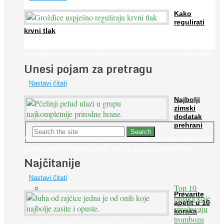
Kako
regulirati
krvni tlak
Iako je »visok krvni tlak« mnogo opasniji od niskog, »hipotenziju«
ni slučajno ne bi trebali zanemarivati jer također može prouzročiti
Unesi pojam za pretragu
...
Nastavi čitati
Najbolji
zimski
dodatak
prehrani
Ako se pitate što nabaviti zimi kao dodatak prehrane, odgovor je:
cvjetni pelud! »Pčelinji pelud« ulazi u grupu najkompletnije
Najčitanije
prirodne ...
Nastavi čitati
Top 10
Prevarite
biljaka koje
apetit u 10
sprečavaju
koraka
trombozu