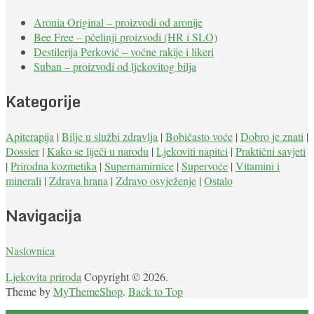
Aronia Original – proizvodi od aronije
Bee Free – pčelinji proizvodi (HR i SLO)
Destilerija Perković – voćne rakije i likeri
Suban – proizvodi od ljekovitog bilja
Kategorije
Apiterapija
|
Bilje u službi zdravlja
|
Bobičasto voće
|
Dobro je znati
|
Dossier
|
Kako se liječi u narodu
|
Ljekoviti napitci
|
Praktični savjeti
|
Prirodna kozmetika
|
Supernamirnice
|
Supervoće
|
Vitamini i
minerali
|
Zdrava hrana
|
Zdravo osvježenje
|
Ostalo
Navigacija
Naslovnica
Ljekovita priroda
Copyright © 2026.
Theme by
MyThemeShop
.
Back to Top