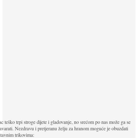
c teško trpi stroge dijete i gladovanje, no srećom po nas može ga se
avarati. Nezdravu i pretjeranu želju za hranom moguće je obuzdati
tavnim trikovima: