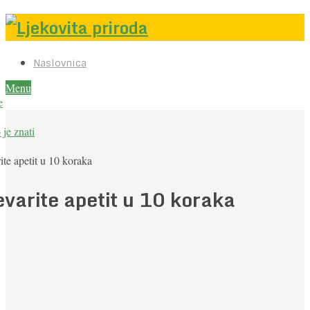
Naslovnica
Menu
e
je znati
ite apetit u 10 koraka
evarite apetit u 10 koraka