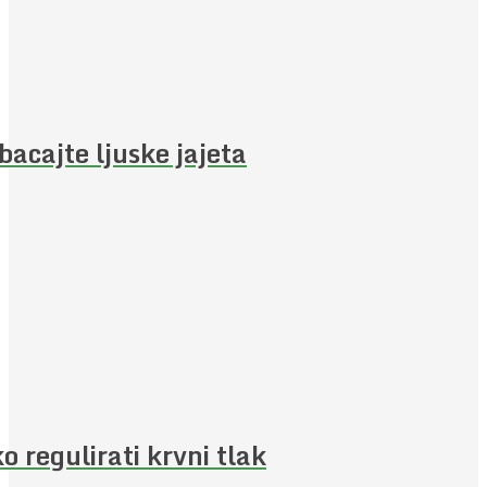
bacajte ljuske jajeta
o regulirati krvni tlak