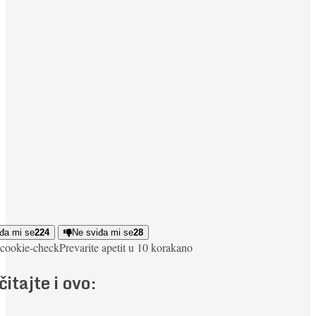
đa mi se
224
Ne sviđa mi se
28
cookie-check
Prevarite apetit u 10 koraka
no
čitajte i ovo: