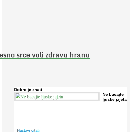
esno srce voli zdravu hranu
Dobro je znati
Ne bacajte
ljuske jajeta
Jaja su vrlo hranjiva namirnica bogata proteinima, kalcijem i
drugim mineralima, te ih svakodnevno konzumiraju milijuni ljudi
širom svijeta. Osim ...
Nastavi čitati