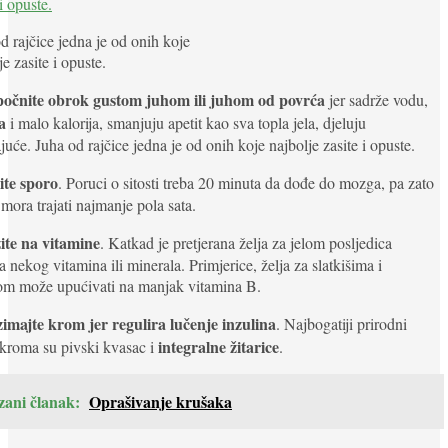
d rajčice jedna je od onih koje
je zasite i opuste.
očnite obrok gustom juhom ili juhom od povrća
jer sadrže vodu,
a
i malo kalorija, smanjuju apetit kao sva topla jela, djeluju
juće. Juha od rajčice jedna je od onih koje najbolje zasite i opuste.
ite sporo
. Poruci o sitosti treba 20 minuta da dođe do mozga, pa zato
mora trajati najmanje pola sata.
ite na vitamine
. Katkad je pretjerana želja za jelom posljedica
 nekog vitamina ili minerala. Primjerice, želja za slatkišima i
om može upućivati na manjak vitamina B.
imajte krom jer regulira lučenje inzulina
. Najbogatiji prirodni
integralne žitarice
 kroma su pivski kvasac i
.
zani članak:
Oprašivanje krušaka