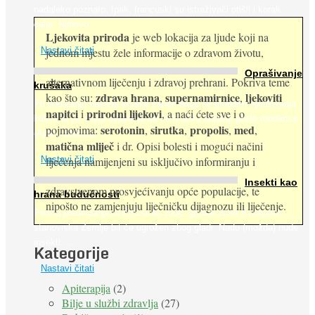
nadaleko poznato. Ipak, francuski su istraživači otišli i korak
dalje. Njihovo ...
Ljekovita priroda
je web lokacija za ljude koji na
jednom mjestu žele informacije o zdravom životu,
Nastavi čitati
Oprašivanje
alternativnom liječenju i zdravoj prehrani. Pokriva teme
krušaka
zdrava hrana
supernamirnice
ljekoviti
kao što su:
,
,
Pri podizanju nasada kruške zanemaruje se problem oprašivanja
napitci
prirodni lijekovi
i
, a naći ćete sve i o
kukcima jer vlada uvjerenje da će krušku oprašiti pčele medarice
serotonin
sirutka
propolis
med
pojmovima:
,
,
,
,
(Apis mellifera). ...
matična mliječ
i dr. Opisi bolesti i mogući načini
Nastavi čitati
liječenja namijenjeni su isključivo informiranju i
Insekti kao
zdravstvenom prosvjećivanju opće populacije, te
hrana budućnosti
nipošto ne zamjenjuju liječničku dijagnozu ili liječenje.
Prema predviđanjima FAO-a do 2050. godine život 9 milijardi
stanovnika Zemlje bit će ugrožen zbog gladi. Nadu (možda) nude
insekti. ...
Kategorije
Nastavi čitati
Apiterapija
(2)
Bilje u službi zdravlja
(27)