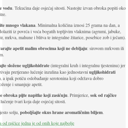
te vodu
. Tekućina daje osjećaj sitosti. Nastojte izvan obroka popiti oko
itre.
ite mnogo vlakana
. Minimalna količina iznosi 25 grama na dan, a
olaziti iz povrća i voća bogatih topljivim vlaknima (agrumi, jabuke,
r, mrkva, mahune i blitva te integralne žitarice, posebice zob i ječam).
arajte apetit malim obrocima koji ne debljaju
: sirovom mrkvom ili
om.
ajte složene ugljikohidrate
(integralni kruh i integralnu tjesteninu) jer
ugljikohidrati
zivaju pretjerano lučenje inzulina kao jednostavni
), a ipak potiču oslobađanje serotonina koji održava dobro
oženje i smanjuje apetit.
je obroka pijte napitke koji zasićuju
sok od rajčice
. Primjerice,
 lučenje tvari koja daje osjećaj sitosti.
poboljšajte okus hrane aromatičnim biljem
esto solju,
.