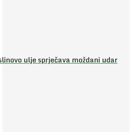
linovo ulje sprječava moždani udar