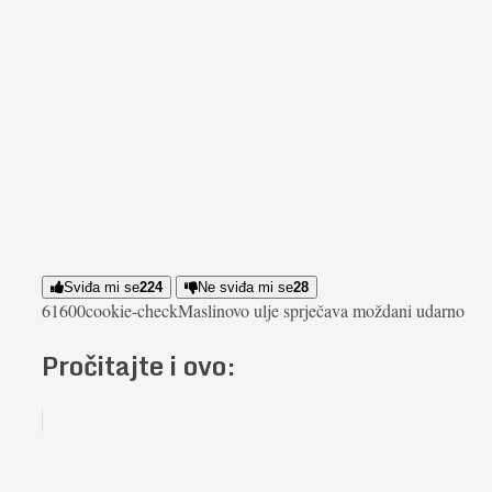
Sviđa mi se
224
Ne sviđa mi se
28
616
0
0
cookie-check
Maslinovo ulje sprječava moždani udar
no
Pročitajte i ovo: