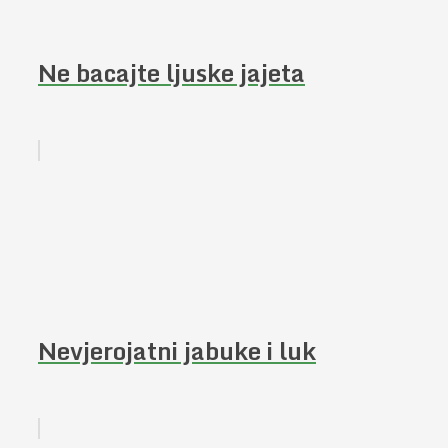
Ne bacajte ljuske jajeta
Nevjerojatni jabuke i luk