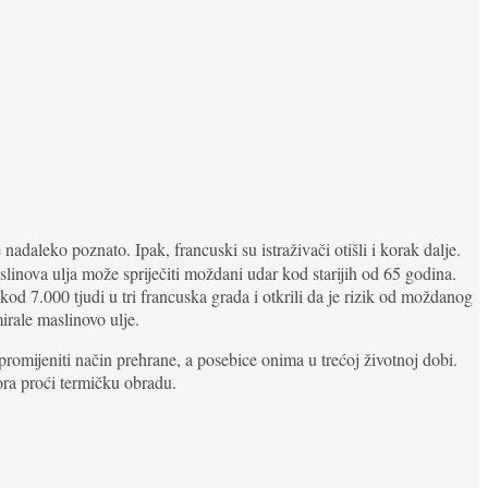
adaleko poznato. Ipak, francuski su istraživači otišli i korak dalje.
linova ulja može spriječiti moždani udar kod starijih od 65 godina.
 kod 7.000 tjudi u tri francuska grada i otkrili da je rizik od moždanog
rale maslinovo ulje.
romijeniti način prehrane, a posebice onima u trećoj životnoj dobi.
ra proći termičku obradu.