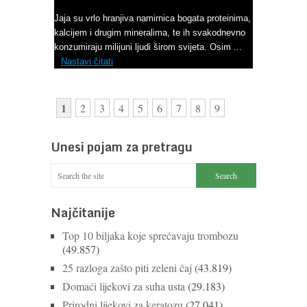
Ne bacajte ljuske jajeta
Jaja su vrlo hranjiva namirnica bogata proteinima,
kalcijem i drugim mineralima, te ih svakodnevno
konzumiraju milijuni ljudi širom svijeta. Osim ...
Nastavi čitati
1
2
3
4
5
6
7
8
9
Unesi pojam za pretragu
Najčitanije
Top 10 biljaka koje sprečavaju trombozu
(49.857)
25 razloga zašto piti zeleni čaj
(43.819)
Domaći lijekovi za suha usta
(29.183)
Prirodni lijekovi za keratozu
(27.041)