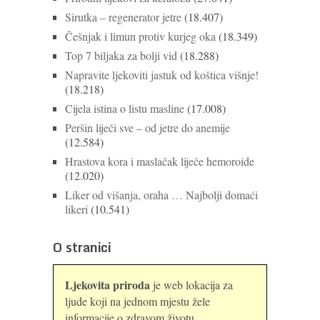
Sirutka – regenerator jetre
(18.407)
Češnjak i limun protiv kurjeg oka
(18.349)
Top 7 biljaka za bolji vid
(18.288)
Napravite ljekoviti jastuk od koštica višnje!
(18.218)
Cijela istina o listu masline
(17.008)
Peršin liječi sve – od jetre do anemije
(12.584)
Hrastova kora i maslačak liječe hemoroide
(12.020)
Liker od višanja, oraha … Najbolji domaći
likeri
(10.541)
O stranici
Ljekovita priroda
je web lokacija za
ljude koji na jednom mjestu žele
informacije o zdravom životu,