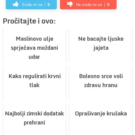
Sviđa mi se
0
Ne sviđa mi se
0
Pročitajte i ovo:
Maslinovo ulje
Ne bacajte ljuske
sprječava moždani
jajeta
udar
Kako regulirati krvni
Bolesno srce voli
tlak
zdravu hranu
Najbolji zimski dodatak
Oprašivanje krušaka
prehrani