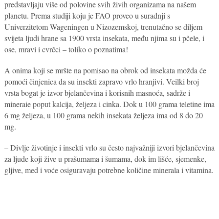
predstavljaju više od polovine svih živih organizama na našem
planetu. Prema studiji koju je FAO proveo u suradnji s
Univerzitetom Wageningen u Nizozemskoj, trenutačno se diljem
svijeta ljudi hrane sa 1900 vrsta insekata, među njima su i pčele, i
ose, mravi i cvrčci – toliko o poznatima!
A onima koji se mršte na pomisao na obrok od insekata možda će
pomoći činjenica da su insekti zapravo vrlo hranjivi. Veilki broj
vrsta bogat je izvor bjelančevina i korisnih masnoća, sadrže i
mineraie poput kalcija, željeza i cinka. Dok u 100 grama teletine ima
6 mg željeza, u 100 grama nekih insekata željeza ima od 8 do 20
mg.
– Divlje životinje i insekti vrlo su često najvažniji izvori bjelančevina
za ljude koji žive u prašumama i šumama, dok im lišće, sjemenke,
gljive, med i voće osiguravaju potrebne količine minerala i vitamina.