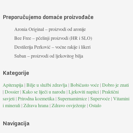
Preporučujemo domaće proizvođače
Aronia Original – proizvodi od aronije
Bee Free – pčelinji proizvodi (HR i SLO)
Destilerija Perković – voćne rakije i likeri
Suban – proizvodi od ljekovitog bilja
Kategorije
Apiterapija
|
Bilje u službi zdravlja
|
Bobičasto voće
|
Dobro je znati
|
Dossier
|
Kako se liječi u narodu
|
Ljekoviti napitci
|
Praktični
savjeti
|
Prirodna kozmetika
|
Supernamirnice
|
Supervoće
|
Vitamini
i minerali
|
Zdrava hrana
|
Zdravo osvježenje
|
Ostalo
Navigacija