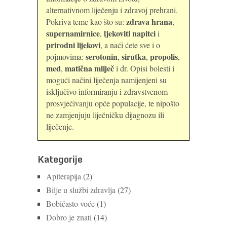
alternativnom liječenju i zdravoj prehrani.
zdrava hrana
Pokriva teme kao što su:
,
supernamirnice
ljekoviti napitci
,
i
prirodni lijekovi
, a naći ćete sve i o
serotonin
sirutka
propolis
pojmovima:
,
,
,
med
matična mliječ
,
i dr. Opisi bolesti i
mogući načini liječenja namijenjeni su
isključivo informiranju i zdravstvenom
prosvjećivanju opće populacije, te nipošto
ne zamjenjuju liječničku dijagnozu ili
liječenje.
Kategorije
Apiterapija
(2)
Bilje u službi zdravlja
(27)
Bobičasto voće
(1)
Dobro je znati
(14)