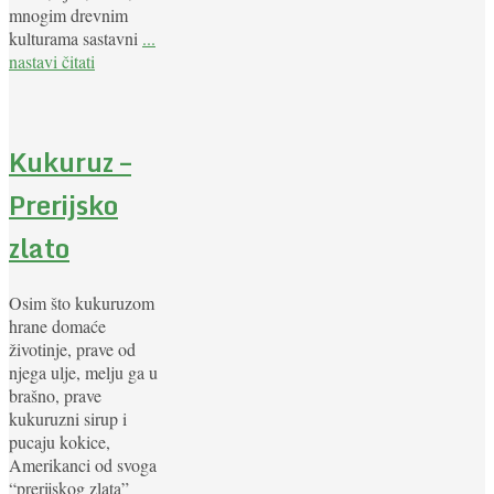
mnogim drevnim
kulturama sastavni
...
nastavi čitati
Kukuruz –
Prerijsko
zlato
Osim što kukuruzom
hrane domaće
životinje, prave od
njega ulje, melju ga u
brašno, prave
kukuruzni sirup i
pucaju kokice,
Amerikanci od svoga
“prerijskog zlata”