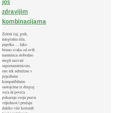
još
zdravijim
kombinacijama
Zeleni čaj, grah,
integralna riža,
paprika … Iako
bismo svaku od ovih
namirnica slobodno
mogli nazvati
supernamirnicom,
one tek udružene s
pojedinim
kompatibilnim
sastojcima iz drugog
voća ili povrća
pokazuju svoju pravu
vrijednost i pružaju
daleko više korisnih