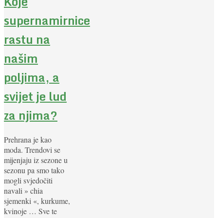
Koje
supernamirnice
rastu na
našim
poljima, a
svijet je lud
za njima?
Prehrana je kao
moda. Trendovi se
mijenjaju iz sezone u
sezonu pa smo tako
mogli svjedočiti
navali » chia
sjemenki «, kurkume,
kvinoje … Sve te