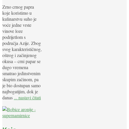
Zrno crnog papra
koje koristimo u
kulinarstvu suho je
voće jedne vrste
vinove loze
podrijetlom s
područja Azije. Zbog
svog karakterističnog,
oštrog i začinjenog
okusa – crni papar se
dugo vremena
smatrao jedinstvenim
skupim začinom, pa
je bio dostupan samo
najbogatijim, dok je
danas
... nastavi čitati