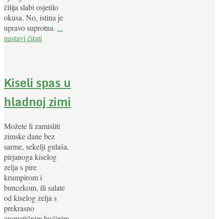
čilija slabi osjetilo
okusa. No, istina je
upravo suprotna.
...
nastavi čitati
Kiseli spas u
hladnoj zimi
Možete li zamisliti
zimske dane bez
sarme, sekelji gulaša,
pirjanoga kiselog
zelja s pire
krumpirom i
buncekom, ili salate
od kiselog zelja s
prekrasno
aromatičnim bučinim