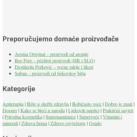
Preporučujemo domaće proizvođače
Aronia Original – proizvodi od aronije
Bee Free – pčelinji proizvodi (HR i SLO)
Destilerija Perković – voćne rakije i likeri
Suban – proizvodi od ljekovitog bilja
Kategorije
Apiterapija
|
Bilje u službi zdravlja
|
Bobičasto voće
|
Dobro je znati
|
Dossier
|
Kako se liječi u narodu
|
Ljekoviti napitci
|
Praktični savjeti
|
Prirodna kozmetika
|
Supernamirnice
|
Supervoće
|
Vitamini i
minerali
|
Zdrava hrana
|
Zdravo osvježenje
|
Ostalo