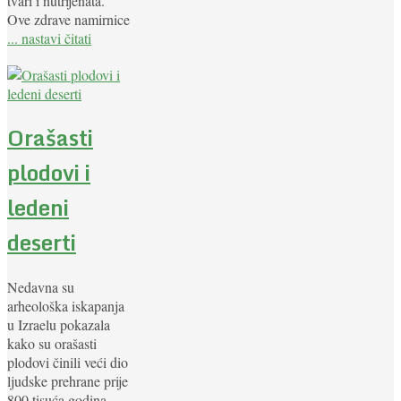
tvari i nutrijenata.
Ove zdrave namirnice
... nastavi čitati
Orašasti
plodovi i
ledeni
deserti
Nedavna su
arheološka iskapanja
u Izraelu pokazala
kako su orašasti
plodovi činili veći dio
ljudske prehrane prije
800 tisuća godina.