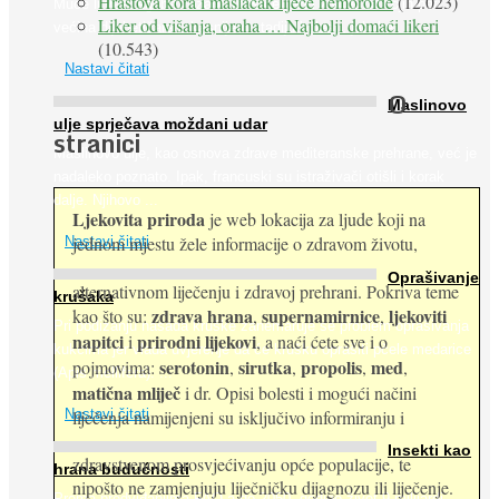
Hrastova kora i maslačak liječe hemoroide
(12.023)
Muče li vas tegobe vezane uz srce, oči i živce, od kojih pati
Liker od višanja, oraha … Najbolji domaći likeri
većina dijabetičara u kasnijem stadiju bolesti, jabuke ...
(10.543)
Nastavi čitati
O
Maslinovo
ulje sprječava moždani udar
stranici
Maslinovo ulje, kao osnova zdrave mediteranske prehrane, već je
nadaleko poznato. Ipak, francuski su istraživači otišli i korak
dalje. Njihovo ...
Ljekovita priroda
je web lokacija za ljude koji na
jednom mjestu žele informacije o zdravom životu,
Nastavi čitati
Oprašivanje
alternativnom liječenju i zdravoj prehrani. Pokriva teme
krušaka
zdrava hrana
supernamirnice
ljekoviti
kao što su:
,
,
Pri podizanju nasada kruške zanemaruje se problem oprašivanja
napitci
prirodni lijekovi
i
, a naći ćete sve i o
kukcima jer vlada uvjerenje da će krušku oprašiti pčele medarice
serotonin
sirutka
propolis
med
pojmovima:
,
,
,
,
(Apis mellifera). ...
matična mliječ
i dr. Opisi bolesti i mogući načini
Nastavi čitati
liječenja namijenjeni su isključivo informiranju i
Insekti kao
zdravstvenom prosvjećivanju opće populacije, te
hrana budućnosti
nipošto ne zamjenjuju liječničku dijagnozu ili liječenje.
Prema predviđanjima FAO-a do 2050. godine život 9 milijardi