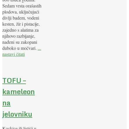
Sedam vrsta orašastih
plodova, uključujući
divlji badem, vodeni
kesten, žir i pistacije,
zajedno s alatima za
njihovo razbijanje,
nađeni su zakopani
duboko u močvari.
...
nastavi čitati
TOFU –
kameleon
na
jelovniku
Kockice ili listići u