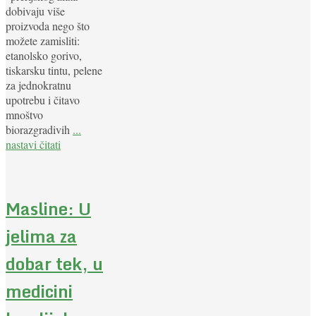
dobivaju više
proizvoda nego što
možete zamisliti:
etanolsko gorivo,
tiskarsku tintu, pelene
za jednokratnu
upotrebu i čitavo
mnoštvo
biorazgradivih
...
nastavi čitati
Masline: U
jelima za
dobar tek, u
medicini