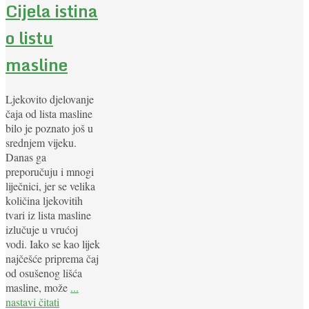
Cijela istina
o listu
masline
Ljekovito djelovanje
čaja od lista masline
bilo je poznato još u
srednjem vijeku.
Danas ga
preporučuju i mnogi
liječnici, jer se velika
količina ljekovitih
tvari iz lista masline
izlučuje u vrućoj
vodi. Iako se kao lijek
najčešće priprema čaj
od osušenog lišća
masline, može
...
nastavi čitati