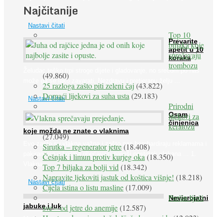
Najčitanije
prirodne ...
Nastavi čitati
Top 10
Prevarite
biljaka koje
apetit u 10
sprečavaju
koraka
trombozu
Želudac teško trpi stroge dijete i gladovanje, no srećom po nas
(49.860)
može ga se lako zavarati. Nezdravu i pretjeranu želju ...
25 razloga zašto piti zeleni čaj
(43.822)
Domaći lijekovi za suha usta
(29.183)
Nastavi čitati
Prirodni
Osam
lijekovi za
činjenica
keratozu
koje možda ne znate o vlaknima
(27.049)
Evo zašto su vlakna važna i zašto nas bombardiraju reklamama i
Sirutka – regenerator jetre
(18.408)
pakiranjima u kojima obećavaju najviši postotak vlakana ... 1.
Češnjak i limun protiv kurjeg oka
(18.350)
Vlakna ...
Top 7 biljaka za bolji vid
(18.342)
Napravite ljekoviti jastuk od koštica višnje!
(18.218)
Nastavi čitati
Cijela istina o listu masline
(17.009)
Peršin liječi
Nevjerojatni
jabuke i luk
sve – od jetre do anemije
(12.587)