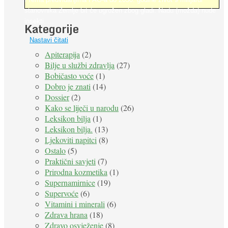
stanovnika Zemlje bit će ugrožen zbog gladi. Nadu (možda) nude
insekti. ...
Kategorije
Nastavi čitati
Apiterapija
(2)
Bilje u službi zdravlja
(27)
Bobičasto voće
(1)
Dobro je znati
(14)
Dossier
(2)
Kako se liječi u narodu
(26)
Leksikon bilja
(1)
Leksikon bilja.
(13)
Ljekoviti napitci
(8)
Ostalo
(5)
Praktični savjeti
(7)
Prirodna kozmetika
(1)
Supernamirnice
(19)
Supervoće
(6)
Vitamini i minerali
(6)
Zdrava hrana
(18)
Zdravo osvježenje
(8)