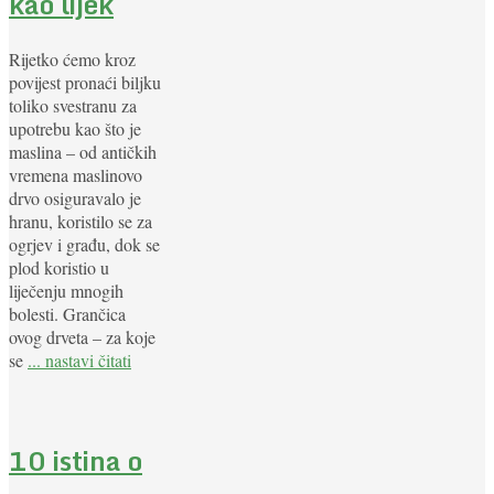
kao lijek
Rijetko ćemo kroz
povijest pronaći biljku
toliko svestranu za
upotrebu kao što je
maslina – od antičkih
vremena maslinovo
drvo osiguravalo je
hranu, koristilo se za
ogrjev i građu, dok se
plod koristio u
liječenju mnogih
bolesti. Grančica
ovog drveta – za koje
se
... nastavi čitati
10 istina o