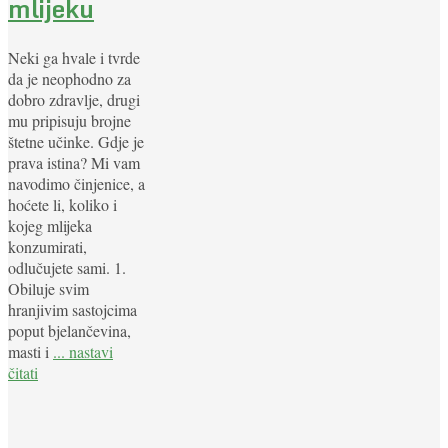
mlijeku
Neki ga hvale i tvrde
da je neophodno za
dobro zdravlje, drugi
mu pripisuju brojne
štetne učinke. Gdje je
prava istina? Mi vam
navodimo činjenice, a
hoćete li, koliko i
kojeg mlijeka
konzumirati,
odlučujete sami. 1.
Obiluje svim
hranjivim sastojcima
poput bjelančevina,
masti i
... nastavi
čitati