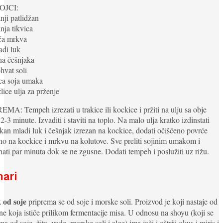
OJCI:
nji patlidžan
nja tikvica
eća mrkva
adi luk
na češnjaka
ohvat soli
ica soja umaka
žlice ulja za prženje
MA: Tempeh izrezati u trakice ili kockice i pržiti na ulju sa obje
 2-3 minute. Izvaditi i staviti na toplo. Na malo ulja kratko izdinstati
kan mladi luk i češnjak izrezan na kockice, dodati očišćeno povrće
no na kockice i mrkvu na kolutove. Sve preliti sojinim umakom i
ati par minuta dok se ne zgusne. Dodati tempeh i poslužiti uz rižu.
ari
od soje
priprema se od soje i morske soli. Proizvod je koji nastaje od
ne koja ističe prilikom fermentacije misa. U odnosu na shoyu (koji se
ma od soje, žita, vode, morske soli i alge) ima jači i oštriji okus i miris i