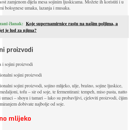
nost zamjenom dijela mesa sojinim ljuskicama. Možete ih koristiti i u
mi bolognese umaka, lazanja i musaka.
zani članak:
Koje supernamirnice rastu na našim poljima, a
jet je lud za njima?
ni proizvodi
ionalni sojini proizvodi
ionalni sojini proizvodi, sojino mlijeko, ulje, brašno, sojine ljuskice,
 medaljoni, tofu – sir od soje, te fermentirani: tempeh, miso pasta, natto
ni umaci – shoyu i tamari – lako su probavljivi, cjeloviti proizvodi, čijim
iranjem dobivate najbolje od soje.
ino mlijeko