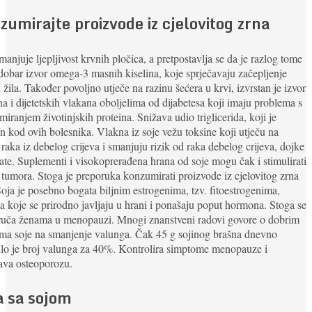
zumirajte proizvode iz cjelovitog zrna
manjuje ljepljivost krvnih pločica, a pretpostavlja se da je razlog tome
 dobar izvor omega-3 masnih kiselina, koje sprječavaju začepljenje
 žila. Također povoljno utječe na razinu šećera u krvi, izvrstan je izvor
na i dijetetskih vlakana oboljelima od dijabetesa koji imaju problema s
iranjem životinjskih proteina. Snižava udio triglicerida, koji je
n kod ovih bolesnika. Vlakna iz soje vežu toksine koji utječu na
 raka iz debelog crijeva i smanjuju rizik od raka debelog crijeva, dojke
tate. Suplementi i visokoprerađena hrana od soje mogu čak i stimulirati
 tumora. Stoga je preporuka konzumirati proizvode iz cjelovitog zrna
Soja je posebno bogata biljnim estrogenima, tzv. fitoestrogenima,
a koje se prirodno javljaju u hrani i ponašaju poput hormona. Stoga se
ruča ženama u menopauzi. Mnogi znanstveni radovi govore o dobrim
ma soje na smanjenje valunga. Čak 45 g sojinog brašna dnevno
lo je broj valunga za 40%. Kontrolira simptome menopauze i
ava osteoporozu.
a sa sojom