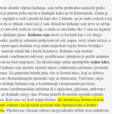
iste skratili vrijeme kuhanja, soju treba prethodno namočiti preko
ali je pritom treba staviti u hladnjak kako ne bi fermentirala. Zatim je
 zagrijati u vodi i pustiti da kipi oko 2 minute, pa je onda ostaviti u toj
ni da se ohladi i moči još 2 sata. Klasično kuhanje soje prvo se odvija
oj vatri dok voda ne zavrije, a onda se ona kuha oko 3 sata na laganoj
Kuhana soja
uz skidanje pjene.
može se koristiti kao i sve druge
rke, preliti je salatnim preljevom od soli, papra, octa i malo šečera, a
vježavajući dodatak ovoj salati nasjeckati svježe listove bosiljka i
, narezati mladi luk i kisele krastavce. Kuhanu soju možete
irati s naribanom mrkvom, grožđicama i jabukom te preliti salatnim
sojine klice
vom na bazi majoneze. Za ukrašavanje salata upotrijebite
.
d kuhane soje možete začiniti uljem i odabranim začinima i poslužiti
maz. Za pripremu bistrih juha više se koristi miso, koji se dobiva
jem i fermentiranjem sjemenki soje sa žitaricama. Varivima i ragu
 dodajte kuhanu soju u kombinaciji s korjenastim povrćem,
rom i mediteranskim začinima ili s rajčicama, gljivama, mrkvom i
uz dodatak crnog vina. Prema potrebi ih možete ugustiti sojinim
om. Kad smo već kod sojina brašna,
dio pšeničnog brašna možete
niti sojinim i na taj način povećati udio bjelančevina u kruhu i
ima
. Pljeskavice i kosani odresci mogu također dobiti veću nutritivnu