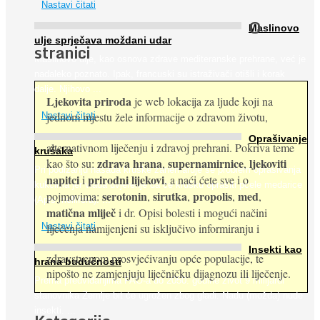
Nastavi čitati
O
Maslinovo
ulje sprječava moždani udar
stranici
Maslinovo ulje, kao osnova zdrave mediteranske prehrane, već je
nadaleko poznato. Ipak, francuski su istraživači otišli i korak
dalje. Njihovo ...
Ljekovita priroda
je web lokacija za ljude koji na
jednom mjestu žele informacije o zdravom životu,
Nastavi čitati
Oprašivanje
alternativnom liječenju i zdravoj prehrani. Pokriva teme
krušaka
zdrava hrana
supernamirnice
ljekoviti
kao što su:
,
,
Pri podizanju nasada kruške zanemaruje se problem oprašivanja
napitci
prirodni lijekovi
i
, a naći ćete sve i o
kukcima jer vlada uvjerenje da će krušku oprašiti pčele medarice
serotonin
sirutka
propolis
med
pojmovima:
,
,
,
,
(Apis mellifera). ...
matična mliječ
i dr. Opisi bolesti i mogući načini
Nastavi čitati
liječenja namijenjeni su isključivo informiranju i
Insekti kao
zdravstvenom prosvjećivanju opće populacije, te
hrana budućnosti
nipošto ne zamjenjuju liječničku dijagnozu ili liječenje.
Prema predviđanjima FAO-a do 2050. godine život 9 milijardi
stanovnika Zemlje bit će ugrožen zbog gladi. Nadu (možda) nude
insekti. ...