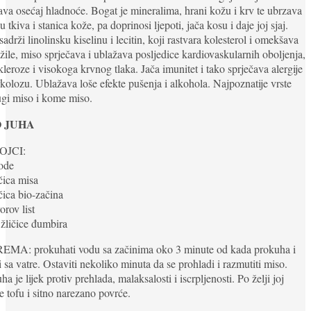
ava osećaj hladnoće. Bogat je mineralima, hrani kožu i krv te ubrzava
u tkiva i stanica kože, pa doprinosi ljepoti, jača kosu i daje joj sjaj.
sadrži linolinsku kiselinu i lecitin, koji rastvara kolesterol i omekšava
žile, miso sprječava i ublažava posljedice kardiovaskularnih oboljenja,
kleroze i visokoga krvnog tlaka. Jača imunitet i tako sprječava alergije
rkolozu. Ublažava loše efekte pušenja i alkohola. Najpoznatije vrste
gi miso i kome miso.
 JUHA
OJCI:
vode
ičica misa
ičica bio-začina
orov list
 žličice đumbira
EMA: prokuhati vodu sa začinima oko 3 minute od kada prokuha i
i sa vatre. Ostaviti nekoliko minuta da se prohladi i razmutiti miso.
ha je lijek protiv prehlada, malaksalosti i iscrpljenosti. Po želji joj
e tofu i sitno narezano povrće.