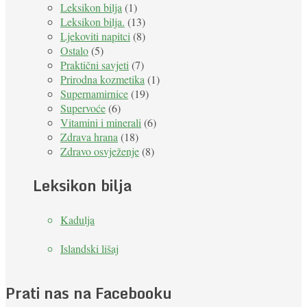
Leksikon bilja
(1)
Leksikon bilja.
(13)
Ljekoviti napitci
(8)
Ostalo
(5)
Praktični savjeti
(7)
Prirodna kozmetika
(1)
Supernamirnice
(19)
Supervoće
(6)
Vitamini i minerali
(6)
Zdrava hrana
(18)
Zdravo osvježenje
(8)
Leksikon bilja
Kadulja
Islandski lišaj
Prati nas na Facebooku