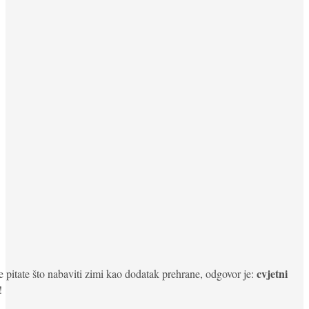
cvjetni
 pitate što nabaviti zimi kao dodatak prehrane, odgovor je:
!