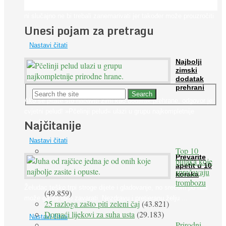
Iako je »visok krvni tlak« mnogo opasniji od niskog, »hipotenziju«
ni slučajno ne bi trebali zanemarivati jer također može prouzročiti
Unesi pojam za pretragu
...
Nastavi čitati
Najbolji
zimski
dodatak
prehrani
Ako se pitate što nabaviti zimi kao dodatak prehrane, odgovor je:
cvjetni pelud! »Pčelinji pelud« ulazi u grupu najkompletnije
Najčitanije
prirodne ...
Nastavi čitati
Top 10
Prevarite
biljaka koje
apetit u 10
sprečavaju
koraka
trombozu
Želudac teško trpi stroge dijete i gladovanje, no srećom po nas
(49.859)
može ga se lako zavarati. Nezdravu i pretjeranu želju ...
25 razloga zašto piti zeleni čaj
(43.821)
Domaći lijekovi za suha usta
(29.183)
Nastavi čitati
Prirodni