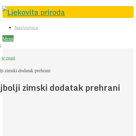
Naslovnica
Menu
e
je znati
ji zimski dodatak prehrani
jbolji zimski dodatak prehrani