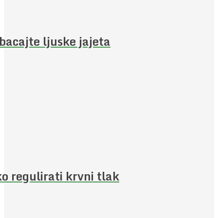
bacajte ljuske jajeta
o regulirati krvni tlak