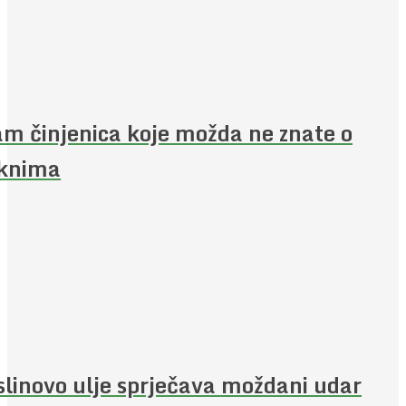
m činjenica koje možda ne znate o
aknima
linovo ulje sprječava moždani udar