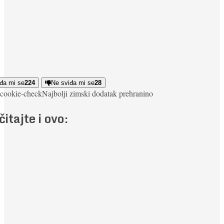
đa mi se
224
Ne sviđa mi se
28
cookie-check
Najbolji zimski dodatak prehrani
no
čitajte i ovo: