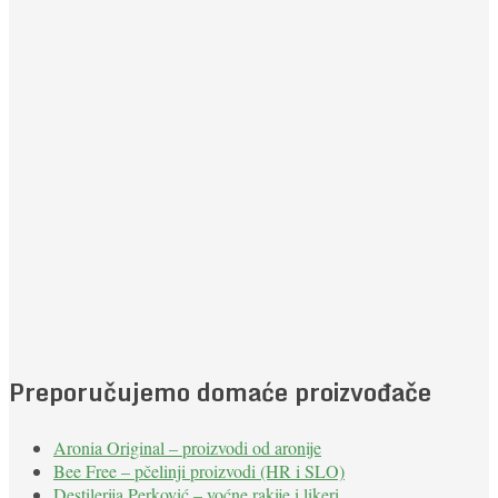
Preporučujemo domaće proizvođače
Aronia Original – proizvodi od aronije
Bee Free – pčelinji proizvodi (HR i SLO)
Destilerija Perković – voćne rakije i likeri