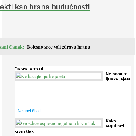
ekti kao hrana budućnosti
zani članak:
Bolesno srce voli zdravu hranu
Dobro je znati
Ne bacajte
ljuske jajeta
Jaja su vrlo hranjiva namirnica bogata proteinima, kalcijem i
drugim mineralima, te ih svakodnevno konzumiraju milijuni ljudi
širom svijeta. Osim ...
Nastavi čitati
Kako
regulirati
krvni tlak