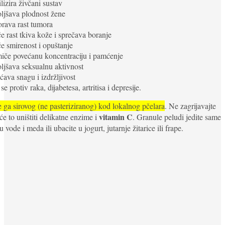
ilizira živčani sustav
ljšava plodnost žene
rava rast tumora
če rast tkiva kože i sprečava boranje
če smirenost i opuštanje
iče povećanu koncentraciju i pamćenje
ljšava seksualnu aktivnost
ćava snagu i izdržljivost
se protiv raka, dijabetesa, artritisa i depresije.
 ga sirovog (ne pasteriziranog) kod lokalnog pčelara
. Ne zagrijavajte
vitamin C
 će to uništiti delikatne enzime i
. Granule peludi jedite same
u vode i meda ili ubacite u jogurt, jutarnje žitarice ili frape.