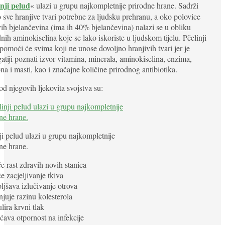
inji pelud
« ulazi u grupu najkompletnije prirodne hrane. Sadrži
 sve hranjive tvari potrebne za ljudsku prehranu, a oko polovice
ih bjelančevina (ima ih 40% bjelančevina) nalazi se u obliku
nih aminokiselina koje se lako iskoriste u ljudskom tijelu. Pčelinji
pomoći će svima koji ne unose dovoljno hranjivih tvari jer je
atiji poznati izvor vitamina, minerala, aminokiselina, enzima,
a i masti, kao i značajne količine prirodnog antibiotika.
d njegovih ljekovita svojstva su:
ji pelud ulazi u grupu najkompletnije
ne hrane.
če rast zdravih novih stanica
če zacjeljivanje tkiva
ljšava izlučivanje otrova
juje razinu kolesterola
lira krvni tlak
ćava otpornost na infekcije