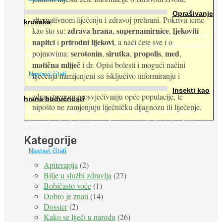
Oprašivanje
alternativnom liječenju i zdravoj prehrani. Pokriva teme
krušaka
zdrava hrana
supernamirnice
ljekoviti
kao što su:
,
,
Pri podizanju nasada kruške zanemaruje se problem oprašivanja
napitci
prirodni lijekovi
i
, a naći ćete sve i o
kukcima jer vlada uvjerenje da će krušku oprašiti pčele medarice
serotonin
sirutka
propolis
med
pojmovima:
,
,
,
,
(Apis mellifera). ...
matična mliječ
i dr. Opisi bolesti i mogući načini
Nastavi čitati
liječenja namijenjeni su isključivo informiranju i
Insekti kao
zdravstvenom prosvjećivanju opće populacije, te
hrana budućnosti
nipošto ne zamjenjuju liječničku dijagnozu ili liječenje.
Prema predviđanjima FAO-a do 2050. godine život 9 milijardi
stanovnika Zemlje bit će ugrožen zbog gladi. Nadu (možda) nude
insekti. ...
Kategorije
Nastavi čitati
Apiterapija
(2)
Bilje u službi zdravlja
(27)
Bobičasto voće
(1)
Dobro je znati
(14)
Dossier
(2)
Kako se liječi u narodu
(26)