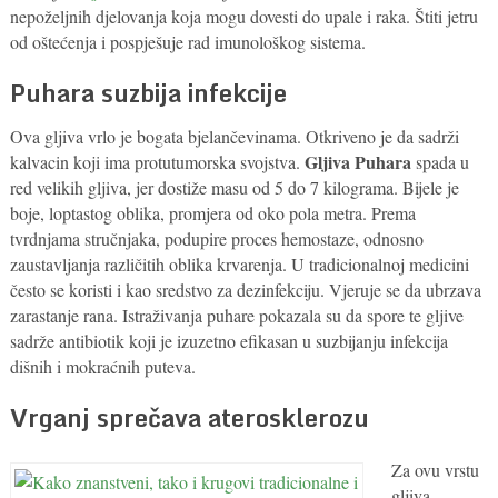
nepoželjnih djelovanja koja mogu dovesti do upale i raka. Štiti jetru
od oštećenja i pospješuje rad imunološkog sistema.
Puhara suzbija infekcije
Ova gljiva vrlo je bogata bjelančevinama. Otkriveno je da sadrži
Gljiva Puhara
kalvacin koji ima protutumorska svojstva.
spada u
red velikih gljiva, jer dostiže masu od 5 do 7 kilograma. Bijele je
boje, loptastog oblika, promjera od oko pola metra. Prema
tvrdnjama stručnjaka, podupire proces hemostaze, odnosno
zaustavljanja različitih oblika krvarenja. U tradicionalnoj medicini
često se koristi i kao sredstvo za dezinfekciju. Vjeruje se da ubrzava
zarastanje rana. Istraživanja puhare pokazala su da spore te gljive
sadrže antibiotik koji je izuzetno efikasan u suzbijanju infekcija
dišnih i mokraćnih puteva.
Vrganj sprečava aterosklerozu
Za ovu vrstu
gljiva