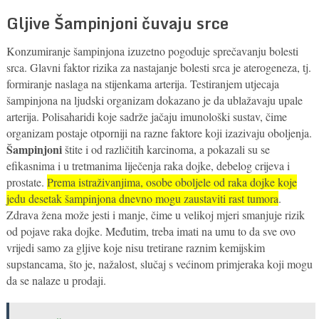
Gljive Šampinjoni čuvaju srce
Konzumiranje šampinjona izuzetno pogoduje sprečavanju bolesti
srca. Glavni faktor rizika za nastajanje bolesti srca je aterogeneza, tj.
formiranje naslaga na stijenkama arterija. Testiranjem utjecaja
šampinjona na ljudski organizam dokazano je da ublažavaju upale
arterija. Polisaharidi koje sadrže jačaju imunološki sustav, čime
organizam postaje otporniji na razne faktore koji izazivaju oboljenja.
Šampinjoni
štite i od različitih karcinoma, a pokazali su se
efikasnima i u tretmanima liječenja raka dojke, debelog crijeva i
prostate.
Prema istraživanjima, osobe oboljele od raka dojke koje
jedu desetak šampinjona dnevno mogu zaustaviti rast tumora
.
Zdrava žena može jesti i manje, čime u velikoj mjeri smanjuje rizik
od pojave raka dojke. Međutim, treba imati na umu to da sve ovo
vrijedi samo za gljive koje nisu tretirane raznim kemijskim
supstancama, što je, nažalost, slučaj s većinom primjeraka koji mogu
da se nalaze u prodaji.