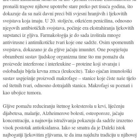
pronašli tragove njihove upotrebe stare preko pet tisuća godina, što
dokazuje da su naši davni preci bili svjesni hranjivih i ljekovitih
svojstava koja imaju. U 20. stoljeću, otkrićem penicilina, odnosno
njegovih antibiotičkih svojstava, počinje era ekstrahiranja ljekovitih
supstanci iz gljiva. Farmakologija je do sada izolirala mnoge
antivirusne i antimikotičke tvari koje one sadrže. Osim spomenutih
svojstava, dokazano je da gljive jačaju imunitet. One pospješuju
obrambeni sustav ljudskog organizma time što mu pomažu da
proizvede interferone i interleukine – proteine koji stvaraju i
oslobađaju bijela krvna zrnca (leukocite). Tako ojačan imunološki
sustav uspješnije proizvodi makrofage – stanice koje čiste naše tijelo
od štetnih tvari, odnosno dotrajalih stanica. Makrofagi su poznati i
kao ubojice tumora.
Gljive pomažu reduciranju štetnog kolesterola u krvi, liječenju
dijabetesa, malarije, Alzheimerove bolesti, osteoporoze, jačaju
koncentraciju, a najnovija istraživanja pokazuju da sadrže izuzetno
visok postotak antioksidansa. Iako se smatra da je Daleki istok
najbogatiji ljekovitim gljivama, te da ima najdužu tradiciju u njihovoj