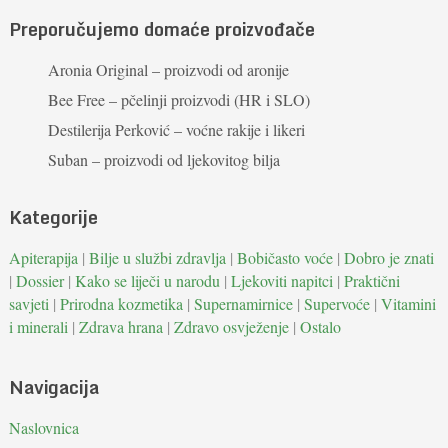
Preporučujemo domaće proizvođače
Aronia Original – proizvodi od aronije
Bee Free – pčelinji proizvodi (HR i SLO)
Destilerija Perković – voćne rakije i likeri
Suban – proizvodi od ljekovitog bilja
Kategorije
Apiterapija
|
Bilje u službi zdravlja
|
Bobičasto voće
|
Dobro je znati
|
Dossier
|
Kako se liječi u narodu
|
Ljekoviti napitci
|
Praktični
savjeti
|
Prirodna kozmetika
|
Supernamirnice
|
Supervoće
|
Vitamini
i minerali
|
Zdrava hrana
|
Zdravo osvježenje
|
Ostalo
Navigacija
Naslovnica