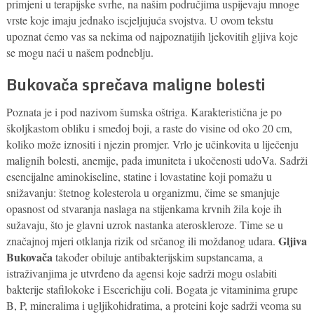
primjeni u terapijske svrhe, na našim područjima uspijevaju mnoge
vrste koje imaju jednako iscjeljujuća svojstva. U ovom tekstu
upoznat ćemo vas sa nekima od najpoznatijih ljekovitih gljiva koje
se mogu naći u našem podneblju.
Bukovača sprečava maligne bolesti
Poznata je i pod nazivom šumska oštriga. Karakteristična je po
školjkastom obliku i smeđoj boji, a raste do visine od oko 20 cm,
koliko može iznositi i njezin promjer. Vrlo je učinkovita u liječenju
malignih bolesti, anemije, pada imuniteta i ukočenosti udoVa. Sadrži
esencijalne aminokiseline, statine i lovastatine koji pomažu u
snižavanju: štetnog kolesterola u organizmu, čime se smanjuje
opasnost od stvaranja naslaga na stijenkama krvnih žila koje ih
sužavaju, što je glavni uzrok nastanka ateroskleroze. Time se u
Gljiva
značajnoj mjeri otklanja rizik od srčanog ili moždanog udara.
Bukovača
također obiluje antibakterijskim supstancama, a
istraživanjima je utvrđeno da agensi koje sadrži mogu oslabiti
bakterije stafilokoke i Escerichiju coli. Bogata je vitaminima grupe
B, P, mineralima i ugljikohidratima, a proteini koje sadrži veoma su