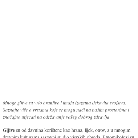
Mnoge gljive su vrlo hranjive i imaju izuzetna ljekovita svojstva.
Saznajte više o vrstama koje se mogu naći na našim prostorima i
značajno utjecati na održavanje vašeg dobrog zdravlja
.
Gljive
su od davnina korištene kao hrana, lijek, otrov, a u mnogim
drevnim kulturama sastavni su dio vjerskih obreda. Etnomikolozi su