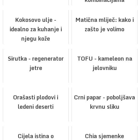
Kokosovo ulje -
Matična mliječ: kako i
idealno za kuhanje i
zašto je volimo
njegu kože
Sirutka - regenerator
TOFU - kameleon na
jetre
jelovniku
Orašasti plodovi i
Crni papar - poboljšava
ledeni deserti
krvnu sliku
Cijela istina o
Chia sjemenke