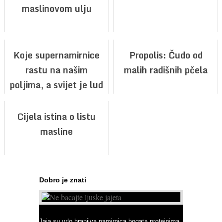
maslinovom ulju
Koje supernamirnice
Propolis: Čudo od
rastu na našim
malih radišnih pčela
poljima, a svijet je lud
za njima?
Cijela istina o listu
masline
Dobro je znati
Ne bacajte ljuske jajeta
Jaja su vrlo hranjiva namirnica bogata proteinima,