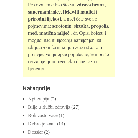
zdrava hrana
Pokriva teme kao što su:
,
supernamirnice
ljekoviti napitci
,
i
prirodni lijekovi
, a naći ćete sve i o
serotonin
sirutka
propolis
pojmovima:
,
,
,
med
matična mliječ
,
i dr. Opisi bolesti i
mogući načini liječenja namijenjeni su
isključivo informiranju i zdravstvenom
prosvjećivanju opće populacije, te nipošto
ne zamjenjuju liječničku dijagnozu ili
liječenje.
Kategorije
Apiterapija
(2)
Bilje u službi zdravlja
(27)
Bobičasto voće
(1)
Dobro je znati
(14)
Dossier
(2)