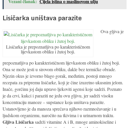
Vezani članak:
Cijela istina o maslinovom ulju
Lisičarka uništava parazite
Ova gljiva je
Lisičarka je prepoznatljiva po karakterističnom
lijevkastom obliku i žutoj boji.
prepoznatljiva po karakterističnom lijevkastom obliku i žutoj boji.
Ona se može jesti u sirovom obliku, dakle bez termičke obrade.
Njezin okus je izvorno blago gorak, međutim, postoji mnogo
recepata za pripremu lisičarke, koji je čine izuzetno ukusnim jelom.
Inače, gorčinu joj daju upravo ljekoviti agensi koje sadrži. Poznato
je da crvi, kukci i paraziti ne jedu ovu gljivu, jer sadrži visoku
koncentraciju manoze – supstance koja uništava parazite.
Ustanovljeno je da manoza sprečava njihovo razmnožavanje i u
ljudskom organizmu, naročito na tkivima i u urinarnom traktu.
Gljiva Lisičarka
sadrži vitamine A i B, mnoge aminokiseline i