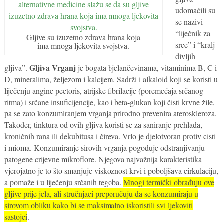
udomaćili su
se nazivi
“liječnik za
Gljive su izuzetno zdrava hrana koja
srce” i “kralj
ima mnoga ljekovita svojstva.
divljih
Gljiva Vrganj
gljiva”.
je bogata bjelančevinama, vitaminima B, C i
D, mineralima, željezom i kalcijem. Sadrži i alkaloid koji se koristi u
liječenju angine pectoris, atrijske fibrilacije (poremećaja srčanog
ritma) i srčane insuficijencije, kao i beta-glukan koji čisti krvne žile,
pa se zato konzumiranjem vrganja prirodno prevenira ateroskleroza.
Također, tinktura od ovih gljiva koristi se za saniranje prehlada,
kroničnih rana ili dekubitusa i čireva. Vrlo je djelotvoran protiv cisti
i mioma. Konzumiranje sirovih vrganja pogoduje odstranjivanju
patogene crijevne mikroflore. Njegova najvažnija karakteristika
vjerojatno je to što smanjuje viskoznost krvi i poboljšava cirkulaciju,
a pomaže i u liječenju srčanih tegoba.
Mnogi termički obrađuju ove
gljive prije jela, ali stručnjaci preporučuju da se konzumiraju u
sirovom obliku kako bi se maksimalno iskoristili svi ljekoviti
sastojci
.