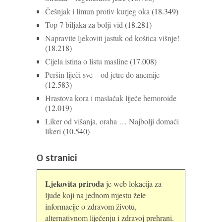
Češnjak i limun protiv kurjeg oka
(18.349)
Top 7 biljaka za bolji vid
(18.281)
Napravite ljekoviti jastuk od koštica višnje!
(18.218)
Cijela istina o listu masline
(17.008)
Peršin liječi sve – od jetre do anemije
(12.583)
Hrastova kora i maslačak liječe hemoroide
(12.019)
Liker od višanja, oraha … Najbolji domaći
likeri
(10.540)
O stranici
Ljekovita priroda
je web lokacija za
ljude koji na jednom mjestu žele
informacije o zdravom životu,
alternativnom liječenju i zdravoj prehrani.