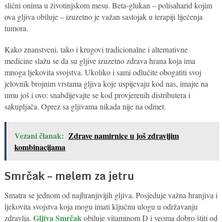
slični onima u životinjskom mesu. Beta-glukan – polisaharid kojim
ova gljiva obiluje – izuzetno je važan sastojak u terapiji liječenja
tumora.
Kako znanstveni, tako i krugovi tradicionalne i alternativne
medicine slažu se da su gljive izuzetno zdrava hrana koja ima
mnoga ljekovita svojstva. Ukoliko i sami odlučite obogatiti svoj
jelovnik brojnim vrstama gljiva koje uspijevaju kod nas, imajte na
umu još i ovo: snabdijevajte se kod provjerenih distributera i
sakupljača. Oprez sa gljivama nikada nije na odmet.
Vezani članak:
Zdrave namirnice u još zdravijim
kombinacijama
Smrčak – melem za jetru
Smatra se jednom od najhranjivijih gljiva. Posjeduje važna hranjiva i
ljekovita svojstva koja mogu imati ključnu ulogu u održavanju
Gljiva Smrčak
zdravlja.
obiluje vitaminom D i veoma dobro štiti od