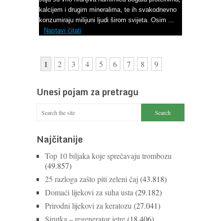
kalcijem i drugim mineralima, te ih svakodnevno
konzumiraju milijuni ljudi širom svijeta. Osim ...
Nastavi čitati
1
2
3
4
5
6
7
8
9
Unesi pojam za pretragu
Najčitanije
Top 10 biljaka koje sprečavaju trombozu
(49.857)
25 razloga zašto piti zeleni čaj
(43.818)
Domaći lijekovi za suha usta
(29.182)
Prirodni lijekovi za keratozu
(27.041)
Sirutka – regenerator jetre
(18.406)