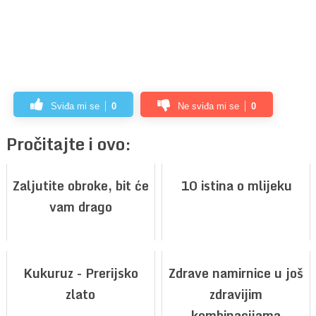
Sviđa mi se
0
Ne sviđa mi se
0
Pročitajte i ovo:
Zaljutite obroke, bit će
10 istina o mlijeku
vam drago
Kukuruz - Prerijsko
Zdrave namirnice u još
zlato
zdravijim
kombinacijama