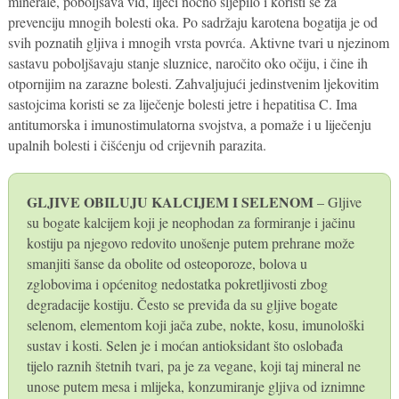
minerale, poboljšava vid, liječi noćno sljepilo i koristi se za
prevenciju mnogih bolesti oka. Po sadržaju karotena bogatija je od
svih poznatih gljiva i mnogih vrsta povrća. Aktivne tvari u njezinom
sastavu poboljšavaju stanje sluznice, naročito oko očiju, i čine ih
otpornijim na zarazne bolesti. Zahvaljujući jedinstvenim ljekovitim
sastojcima koristi se za liječenje bolesti jetre i hepatitisa C. Ima
antitumorska i imunostimulatorna svojstva, a pomaže i u liječenju
upalnih bolesti i čišćenju od crijevnih parazita.
GLJIVE OBILUJU KALCIJEM I SELENOM
– Gljive
su bogate kalcijem koji je neophodan za formiranje i jačinu
kostiju pa njegovo redovito unošenje putem prehrane može
smanjiti šanse da obolite od osteoporoze, bolova u
zglobovima i općenitog nedostatka pokretljivosti zbog
degradacije kostiju. Često se previđa da su gljive bogate
selenom, elementom koji jača zube, nokte, kosu, imunološki
sustav i kosti. Selen je i moćan antioksidant što oslobađa
tijelo raznih štetnih tvari, pa je za vegane, koji taj mineral ne
unose putem mesa i mlijeka, konzumiranje gljiva od iznimne