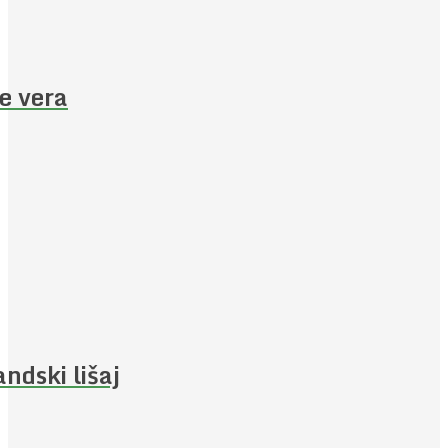
e vera
andski lišaj