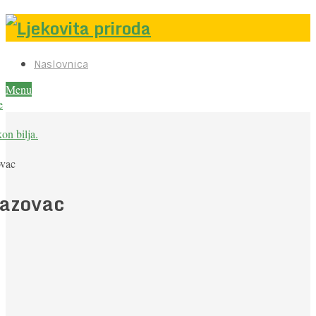
Naslovnica
Menu
e
on bilja.
vac
azovac