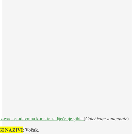
(
Colchicum autumnale
)
I NAZIVI
Vočak
:
.