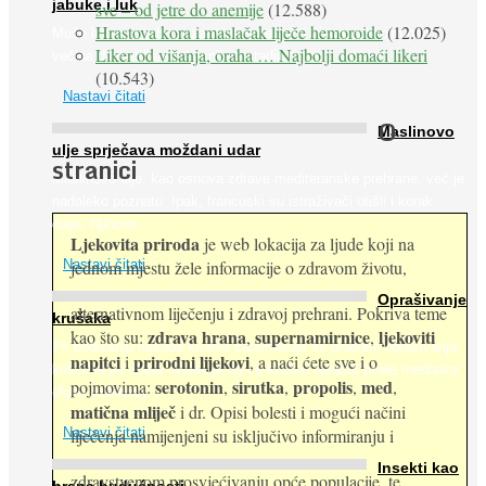
jabuke i luk
sve – od jetre do anemije
(12.588)
Hrastova kora i maslačak liječe hemoroide
(12.025)
Muče li vas tegobe vezane uz srce, oči i živce, od kojih pati
Liker od višanja, oraha … Najbolji domaći likeri
većina dijabetičara u kasnijem stadiju bolesti, jabuke ...
(10.543)
Nastavi čitati
O
Maslinovo
ulje sprječava moždani udar
stranici
Maslinovo ulje, kao osnova zdrave mediteranske prehrane, već je
nadaleko poznato. Ipak, francuski su istraživači otišli i korak
dalje. Njihovo ...
Ljekovita priroda
je web lokacija za ljude koji na
jednom mjestu žele informacije o zdravom životu,
Nastavi čitati
Oprašivanje
alternativnom liječenju i zdravoj prehrani. Pokriva teme
krušaka
zdrava hrana
supernamirnice
ljekoviti
kao što su:
,
,
Pri podizanju nasada kruške zanemaruje se problem oprašivanja
napitci
prirodni lijekovi
i
, a naći ćete sve i o
kukcima jer vlada uvjerenje da će krušku oprašiti pčele medarice
serotonin
sirutka
propolis
med
pojmovima:
,
,
,
,
(Apis mellifera). ...
matična mliječ
i dr. Opisi bolesti i mogući načini
Nastavi čitati
liječenja namijenjeni su isključivo informiranju i
Insekti kao
zdravstvenom prosvjećivanju opće populacije, te
hrana budućnosti