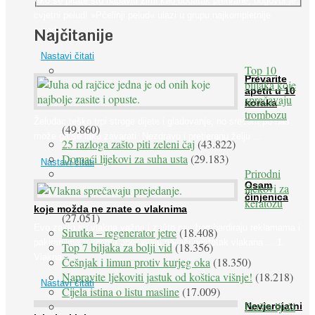
Ako se pitate što nabaviti zimi kao dodatak prehrane, odgovor je:
cvjetni pelud! »Pčelinji pelud« ulazi u grupu najkompletnije
Najčitanije
prirodne ...
Nastavi čitati
Top 10
Prevarite
biljaka koje
apetit u 10
sprečavaju
koraka
trombozu
Želudac teško trpi stroge dijete i gladovanje, no srećom po nas
(49.860)
može ga se lako zavarati. Nezdravu i pretjeranu želju ...
25 razloga zašto piti zeleni čaj
(43.822)
Domaći lijekovi za suha usta
(29.183)
Nastavi čitati
Prirodni
Osam
lijekovi za
činjenica
keratozu
koje možda ne znate o vlaknima
(27.051)
Evo zašto su vlakna važna i zašto nas bombardiraju reklamama i
Sirutka – regenerator jetre
(18.408)
pakiranjima u kojima obećavaju najviši postotak vlakana ... 1.
Top 7 biljaka za bolji vid
(18.356)
Vlakna ...
Češnjak i limun protiv kurjeg oka
(18.350)
Napravite ljekoviti jastuk od koštica višnje!
(18.218)
Nastavi čitati
Cijela istina o listu masline
(17.009)
Peršin liječi
Nevjerojatni