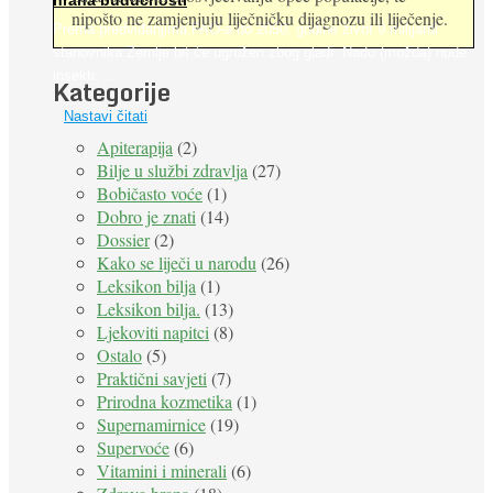
nipošto ne zamjenjuju liječničku dijagnozu ili liječenje.
Prema predviđanjima FAO-a do 2050. godine život 9 milijardi
stanovnika Zemlje bit će ugrožen zbog gladi. Nadu (možda) nude
insekti. ...
Kategorije
Nastavi čitati
Apiterapija
(2)
Bilje u službi zdravlja
(27)
Bobičasto voće
(1)
Dobro je znati
(14)
Dossier
(2)
Kako se liječi u narodu
(26)
Leksikon bilja
(1)
Leksikon bilja.
(13)
Ljekoviti napitci
(8)
Ostalo
(5)
Praktični savjeti
(7)
Prirodna kozmetika
(1)
Supernamirnice
(19)
Supervoće
(6)
Vitamini i minerali
(6)