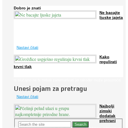
Dobro je znati
Ne bacajte
ljuske jajeta
Jaja su vrlo hranjiva namirnica bogata proteinima, kalcijem i
drugim mineralima, te ih svakodnevno konzumiraju milijuni ljudi
širom svijeta. Osim ...
Nastavi čitati
Kako
regulirati
krvni tlak
Iako je »visok krvni tlak« mnogo opasniji od niskog, »hipotenziju«
ni slučajno ne bi trebali zanemarivati jer također može prouzročiti
Unesi pojam za pretragu
...
Nastavi čitati
Najbolji
zimski
dodatak
prehrani