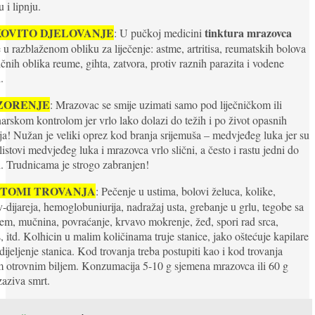
u i lipnju.
KOVITO DJELOVANJE
tinktura mrazovca
: U pučkoj medicini
e u razblaženom obliku za liječenje: astme, artritisa, reumatskih bolova
ičnih oblika reume, gihta, zatvora, protiv raznih parazita i vodene
.
ZORENJE
: Mrazovac se smije uzimati samo pod liječničkom ili
narskom kontrolom jer vrlo lako dolazi do težih i po život opasnih
ja! Nužan je veliki oprez kod branja srijemuša – medvjeđeg luka jer su
listovi medvjeđeg luka i mrazovca vrlo slični, a često i rastu jedni do
. Trudnicama je strogo zabranjen!
PTOMI TROVANJA
: Pečenje u ustima, bolovi želuca, kolike,
v-dijareja, hemoglobuniurija, nadražaj usta, grebanje u grlu, tegobe sa
em, mučnina, povraćanje, krvavo mokrenje, žeđ, spori rad srca,
, itd. Kolhicin u malim količinama truje stanice, jako oštećuje kapilare
 dijeljenje stanica. Kod trovanja treba postupiti kao i kod trovanja
 otrovnim biljem. Konzumacija 5-10 g sjemena mrazovca ili 60 g
izaziva smrt.