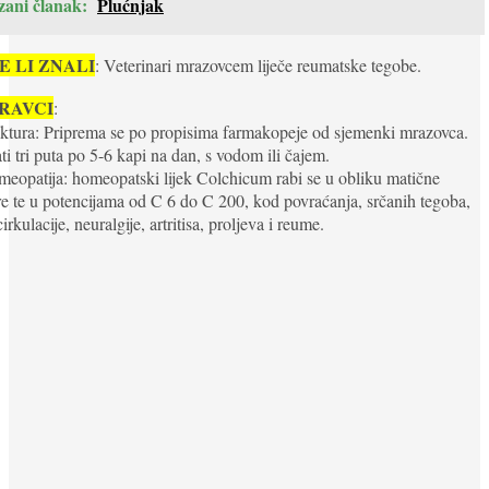
zani članak:
Plućnjak
E LI ZNALI
: Veterinari mrazovcem liječe reumatske tegobe.
RAVCI
:
ktura: Priprema se po propisima farmakopeje od sjemenki mrazovca.
i tri puta po 5-6 kapi na dan, s vodom ili čajem.
opatija: homeopatski lijek Colchicum rabi se u obliku matične
re te u potencijama od C 6 do C 200, kod povraćanja, srčanih tegoba,
irkulacije, neuralgije, artritisa, proljeva i reume.