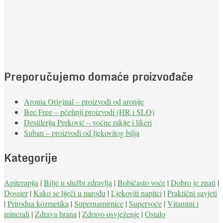
Preporučujemo domaće proizvođače
Aronia Original – proizvodi od aronije
Bee Free – pčelinji proizvodi (HR i SLO)
Destilerija Perković – voćne rakije i likeri
Suban – proizvodi od ljekovitog bilja
Kategorije
Apiterapija
|
Bilje u službi zdravlja
|
Bobičasto voće
|
Dobro je znati
|
Dossier
|
Kako se liječi u narodu
|
Ljekoviti napitci
|
Praktični savjeti
|
Prirodna kozmetika
|
Supernamirnice
|
Supervoće
|
Vitamini i
minerali
|
Zdrava hrana
|
Zdravo osvježenje
|
Ostalo