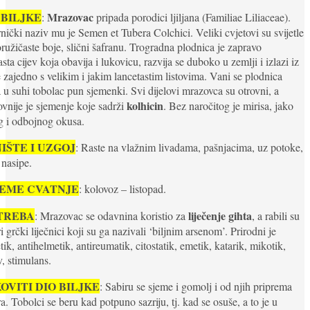
 BILJKE
Mrazovac
:
pripada porodici ljiljana (Familiae Liliaceae).
nički naziv mu je Semen et Tubera Colchici. Veliki cvjetovi su svijetle
ružičaste boje, slični šafranu. Trogradna plodnica je zapravo
asta cijev koja obavija i lukovicu, razvija se duboko u zemlji i izlazi iz
 zajedno s velikim i jakim lancetastim listovima. Vani se plodnica
a u suhi tobolac pun sjemenki. Svi dijelovi mrazovca su otrovni, a
kolhicin
ovnije je sjemenje koje sadrži
. Bez naročitog je mirisa, jako
g i odbojnog okusa.
IŠTE I UZGOJ
: Raste na vlažnim livadama, pašnjacima, uz potoke,
, nasipe.
JEME CVATNJE
: kolovoz – listopad.
TREBA
liječenje gihta
: Mrazovac se odavnina koristio za
, a rabili su
ri grčki liječnici koji su ga nazivali ‘biljnim arsenom’. Prirodni je
tik, antihelmetik, antireumatik, citostatik, emetik, katarik, mikotik,
v, stimulans.
OVITI DIO BILJKE
: Sabiru se sjeme i gomolj i od njih priprema
ra. Tobolci se beru kad potpuno sazriju, tj. kad se osuše, a to je u