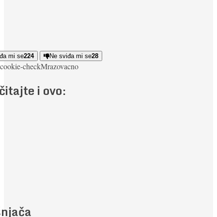
đa mi se
224
Ne sviđa mi se
28
cookie-check
Mrazovac
no
čitajte i ovo:
njača