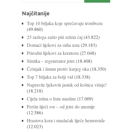
Najčitanije
Top 10 biljaka koje sprečavaju trombozu
(49.860)
25 razloga zašto piti zeleni čaj
(43.822)
Domaći lijekovi za suha usta
(29.183)
Prirodni lijekovi za keratozu
(27.048)
Sirutka – regenerator jetre
(18.408)
Češnjak i limun protiv kurjeg oka
(18.350)
Top 7 biljaka za bolji vid
(18.338)
Napravite ljekoviti jastuk od koštica višnje!
(18.218)
Cijela istina o listu masline
(17.009)
Peršin liječi sve – od jetre do anemije
(12.586)
Hrastova kora i maslačak liječe hemoroide
(12.023)