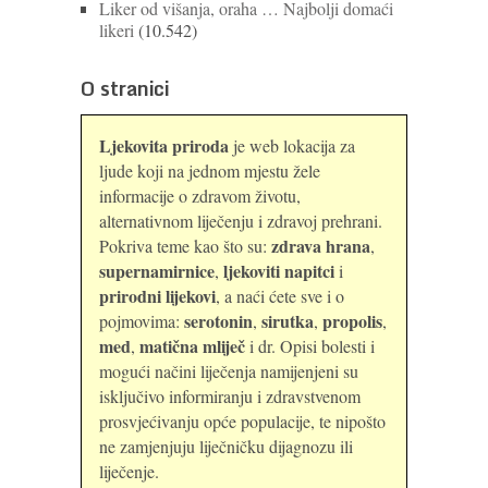
Liker od višanja, oraha … Najbolji domaći
likeri
(10.542)
O stranici
Ljekovita priroda
je web lokacija za
ljude koji na jednom mjestu žele
informacije o zdravom životu,
alternativnom liječenju i zdravoj prehrani.
zdrava hrana
Pokriva teme kao što su:
,
supernamirnice
ljekoviti napitci
,
i
prirodni lijekovi
, a naći ćete sve i o
serotonin
sirutka
propolis
pojmovima:
,
,
,
med
matična mliječ
,
i dr. Opisi bolesti i
mogući načini liječenja namijenjeni su
isključivo informiranju i zdravstvenom
prosvjećivanju opće populacije, te nipošto
ne zamjenjuju liječničku dijagnozu ili
liječenje.