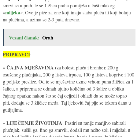
smrvi se u prah, te se 1 žlica praha pomiješa u čaši mlakog
mlijeka
»
«. Ovo je piće za one koji imaju slaba pluća ili koji boluju
na plućima, a uzima se 2-3 puta dnevno.
Vezani članak:
Orah
PRIPRAVCI
:
ČAJNA MJEŠAVINA
»
(za bolesti pluća i bronhe): 200 g
osušenog plućnjaka, 200 g listova trpuca, 100 g listova koprive i 100
g poljske preslice. Od te se mješavine uzme vrhom puna žličica za 1
šalicu, a priprema se odmah ujutro količina od 3 šalice u obliku
čajnog oparka; nakon što se čaj ocijedi i ohladi da se može topao
piti, dodaju se 3 žličice meda. Taj ljekoviti čaj pije se tokom dana u
gutljajima.
LIJEČENJE ŽIVOTINJA
»
: Pastiri su ranije marljivo sabirali
plućnjak, sušili ga, fino ga smrvili, dodali mu nešto soli i miješali u
piće kod kašlja i teškog disanja krava, konja i ovaca. Iz bijelog