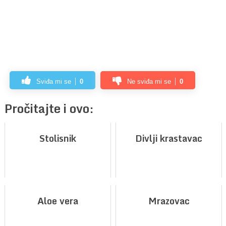
Sviđa mi se
0
Ne sviđa mi se
0
Pročitajte i ovo:
Stolisnik
Divlji krastavac
Aloe vera
Mrazovac