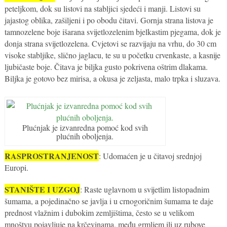
peteljkom, dok su listovi na stabljici sjedeći i manji. Listovi su
jajastog oblika, zašiljeni i po obodu čitavi. Gornja strana listova je
tamnozelene boje išarana svijetlozelenim bjelkastim pjegama, dok je
donja strana svijetlozelena. Cvjetovi se razvijaju na vrhu, do 30 cm
visoke stabljike, slično jaglacu, te su u početku crvenkaste, a kasnije
ljubičaste boje. Čitava je biljka gusto pokrivena oštrim dlakama.
Biljka je gotovo bez mirisa, a okusa je zeljasta, malo trpka i sluzava.
Plućnjak je izvanredna pomoć kod svih
plućnih oboljenja.
RASPROSTRANJENOST
: Udomaćen je u čitavoj srednjoj
Europi.
STANIŠTE I UZGOJ
: Raste uglavnom u svijetlim listopadnim
šumama, a pojedinačno se javlja i u crnogoričnim šumama te daje
prednost vlažnim i dubokim zemljištima, često se u velikom
mnoštvu pojavljuje na krčevinama, među grmljem ili uz rubove