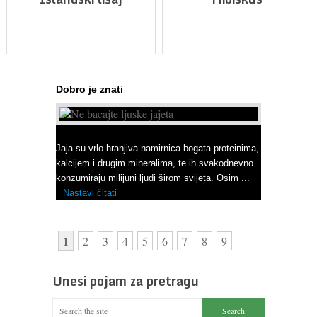
Dobro je znati
Ne bacajte ljuske jajeta
Jaja su vrlo hranjiva namirnica bogata proteinima,
kalcijem i drugim mineralima, te ih svakodnevno
konzumiraju milijuni ljudi širom svijeta. Osim ...
Nastavi čitati
1
2
3
4
5
6
7
8
9
Unesi pojam za pretragu