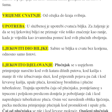
šuma.
VRIJEME CVATNJE
: Od ožujka do kraja svibnja.
UPOTREBA
: U službenoj je upotrebi cvatuća biljka. Za žaljenje je
da se toj ljekovitoj biljci ne priznaje više toliko značenje kao ranije,
kada je vrijedila kao izvanredna pomoć kod svih plućnih oboljenja.
LJEKOVITI DIO BILJKE
: Sabire se biljka u cvatu bez korijena,
odnosno samo listovi.
LJEKOVITO DJELOVANJE
Plućnjak
:
se s uspjehom
primjenjuje naročito kod svih katara dišnih putova, kod kašlja s
manje ili više izbacivanja sluzi, kod gripoznih pojava pa čak i kod
krvavog kašlja, upale pluća, kroničnog bronhitisa i plućne
tuberkuloze. Trajnija upotreba čaja od plućnjaka, pomiješanog s
trpucem i poljskom preslicom donijela je poboljšanje čak i kod
napredujuće tuberkuloze pluća. Osim već navedenih oblika liječenja,
pučka medicina primjenjuje plućnjak kod promuklosti i upale grla.
Čaj od plućnjaka
Osušeni plućnjak
se pije i kod krvave mokraće.