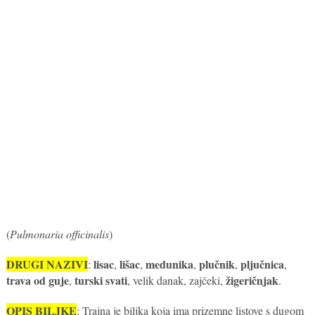
(
Pulmonaria officinalis
)
DRUGI NAZIVI
lisac
lišac
medunika
plučnik
pljučnica
:
,
,
,
,
,
trava od guje
turski svati
žigeričnjak
,
, velik danak, zajčeki,
.
OPIS BILJKE
: Trajna je biljka koja ima prizemne listove s dugom