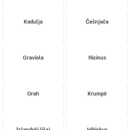
Kadulja
Češnjača
Graviola
Ricinus
Orah
Krumpir
Islandski lišaj
Hibiskus