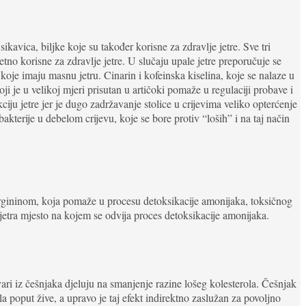
ikavica, biljke koje su također korisne za zdravlje jetre. Sve tri
zetno korisne za zdravlje jetre. U slučaju upale jetre preporučuje se
 koje imaju masnu jetru. Cinarin i kofeinska kiselina, koje se nalaze u
ji je u velikoj mjeri prisutan u artičoki pomaže u regulaciji probave i
ciju jetre jer je dugo zadržavanje stolice u crijevima veliko opterćenje
bakterije u debelom crijevu, koje se bore protiv “loših” i na taj način
rgininom, koja pomaže u procesu detoksikacije amonijaka, toksičnog
jetra mjesto na kojem se odvija proces detoksikacije amonijaka.
vari iz češnjaka djeluju na smanjenje razine lošeg kolesterola. Češnjak
a poput žive, a upravo je taj efekt indirektno zaslužan za povoljno