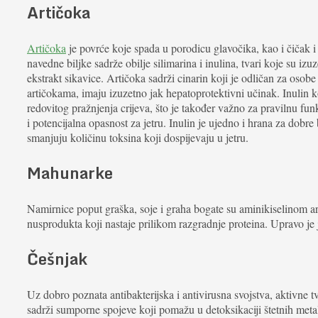
Artičoka
Artičoka
je povrće koje spada u porodicu glavočika, kao i čičak i s
navedne biljke sadrže obilje silimarina i inulina, tvari koje su izu
ekstrakt sikavice. Artičoka sadrži cinarin koji je odličan za osobe
artičokama, imaju izuzetno jak hepatoprotektivni učinak. Inulin ko
redovitog pražnjenja crijeva, što je također važno za pravilnu funk
i potencijalna opasnost za jetru. Inulin je ujedno i hrana za dobre 
smanjuju količinu toksina koji dospijevaju u jetru.
Mahunarke
Namirnice poput graška, soje i graha bogate su aminikiselinom a
nusprodukta koji nastaje prilikom razgradnje proteina. Upravo je 
Češnjak
Uz dobro poznata antibakterijska i antivirusna svojstva, aktivne t
sadrži sumporne spojeve koji pomažu u detoksikaciji štetnih metal