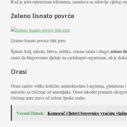
Kad je jetra opterećena toksinima, narušava se zdravlje cijelog o
Zeleno lisnato povrće
Zeleno lisnato povrće štiti jetru
zeleno l
Špinat, kelj, rukola, blitva, raštika, zelena salata i drugo
znači da blagotvorno djeluje na cjelokupni organizam, ali je dokaz
Orasi
Orasi sadrže velike količine aminokiseline l-arginina, glutationa
naročito za čišćenje od amonijaka. Orasi također pomažu oksigeni
čišćenje jetre pravi od zelene ljuske oraha.
Vezani članak:
Komorač i listovi borovnice vraćaju vlažn