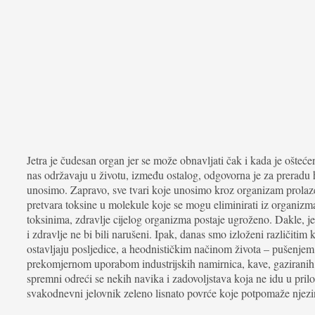
Jetra je čudesan organ jer se može obnavljati čak i kada je ošt
nas održavaju u životu, između ostalog, odgovorna je za preradu hr
unosimo. Zapravo, sve tvari koje unosimo kroz organizam prolaze k
pretvara toksine u molekule koje se mogu eliminirati iz organizm
toksinima, zdravlje cijelog organizma postaje ugroženo. Dakle, je
i zdravlje ne bi bili narušeni. Ipak, danas smo izloženi različitim 
ostavljaju posljedice, a heodnističkim načinom života – pušenj
prekomjernom uporabom industrijskih namirnica, kave, gaziranih 
spremni odreći se nekih navika i zadovoljstava koja ne idu u prilo
svakodnevni jelovnik zeleno lisnato povrće koje potpomaže njezin