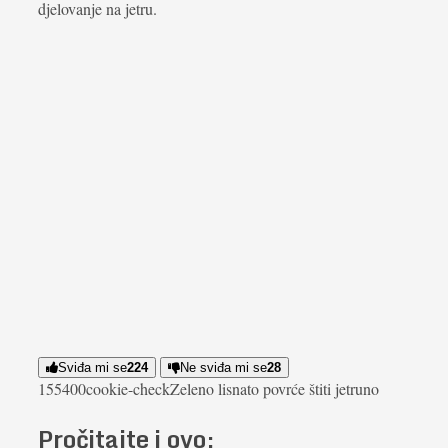
djelovanje na jetru.
Sviđa mi se
224
Ne sviđa mi se
28
1554
0
0
cookie-check
Zeleno lisnato povrće štiti jetru
no
Pročitajte i ovo: