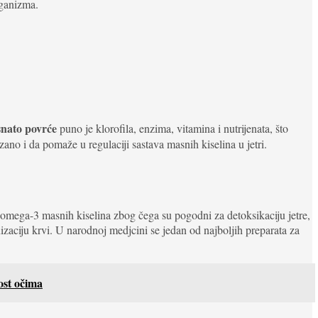
rganizma.
isnato povrće
puno je klorofila, enzima, vitamina i nutrijenata, što
ano i da pomaže u regulaciji sastava masnih kiselina u jetri.
 i omega-3 masnih kiselina zbog čega su pogodni za detoksikaciju jetre,
zaciju krvi. U narodnoj medjcini se jedan od najboljih preparata za
ost očima