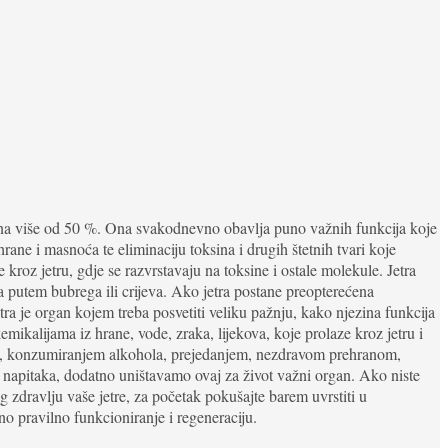
ećena više od 50 %. Ona svakodnevno obavlja puno važnih funkcija koje
ane i masnoća te eliminaciju toksina i drugih štetnih tvari koje
roz jetru, gdje se razvrstavaju na toksine i ostale molekule. Jetra
a putem bubrega ili crijeva. Ako jetra postane preopterećena
tra je organ kojem treba posvetiti veliku pažnju, kako njezina funkcija
kemikalijama iz hrane, vode, zraka, lijekova, koje prolaze kroz jetru i
em, konzumiranjem alkohola, prejedanjem, nezdravom prehranom,
napitaka, dodatno uništavamo ovaj za život važni organ. Ako niste
g zdravlju vaše jetre, za početak pokušajte barem uvrstiti u
o pravilno funkcioniranje i regeneraciju.