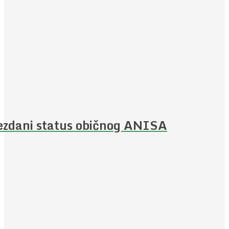
ezdani status običnog ANISA