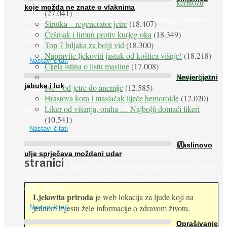
keratozu
koje možda ne znate o vlaknima
(27.041)
Evo zašto su vlakna važna i zašto nas bombardiraju reklamama i
Sirutka – regenerator jetre
(18.407)
pakiranjima u kojima obećavaju najviši postotak vlakana ... 1.
Češnjak i limun protiv kurjeg oka
(18.349)
Vlakna ...
Top 7 biljaka za bolji vid
(18.300)
Napravite ljekoviti jastuk od koštica višnje!
(18.218)
Nastavi čitati
Cijela istina o listu masline
(17.008)
Peršin liječi
Nevjerojatni
jabuke i luk
sve – od jetre do anemije
(12.585)
Hrastova kora i maslačak liječe hemoroide
(12.020)
Muče li vas tegobe vezane uz srce, oči i živce, od kojih pati
Liker od višanja, oraha … Najbolji domaći likeri
većina dijabetičara u kasnijem stadiju bolesti, jabuke ...
(10.541)
Nastavi čitati
O
Maslinovo
ulje sprječava moždani udar
stranici
Maslinovo ulje, kao osnova zdrave mediteranske prehrane, već je
nadaleko poznato. Ipak, francuski su istraživači otišli i korak
dalje. Njihovo ...
Ljekovita priroda
je web lokacija za ljude koji na
jednom mjestu žele informacije o zdravom životu,
Nastavi čitati
Oprašivanje