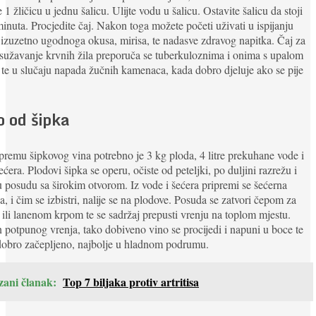
e 1 žličicu u jednu šalicu. Ulijte vodu u šalicu. Ostavite šalicu da stoji
inuta. Procjedite čaj. Nakon toga možete početi uživati u ispijanju
izuzetno ugodnoga okusa, mirisa, te nadasve zdravog napitka. Čaj za
sužavanje krvnih žila preporuča se tuberkuloznima i onima s upalom
 te u slučaju napada žučnih kamenaca, kada dobro djeluje ako se pije
o od šipka
premu šipkovog vina potrebno je 3 kg ploda, 4 litre prekuhane vode i
ećera. Plodovi šipka se operu, očiste od peteljki, po duljini razrežu i
u posudu sa širokim otvorom. Iz vode i šećera pripremi se šećerna
a, i čim se izbistri, nalije se na plodove. Posuda se zatvori čepom za
 ili lanenom krpom te se sadržaj prepusti vrenju na toplom mjestu.
potpunog vrenja, tako dobiveno vino se procijedi i napuni u boce te
dobro začepljeno, najbolje u hladnom podrumu.
zani članak:
Top 7 biljaka protiv artritisa