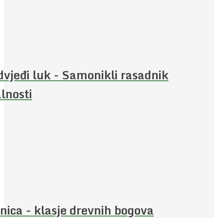
vjeđi luk - Samonikli rasadnik
alnosti
nica - klasje drevnih bogova