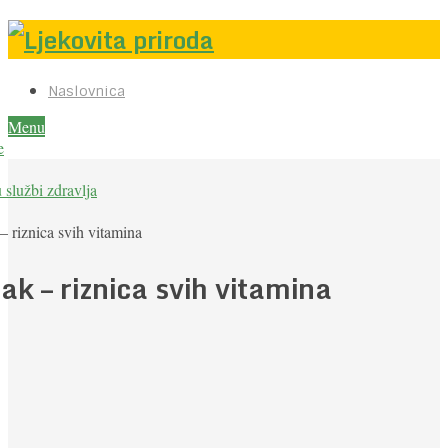
Naslovnica
Menu
e
u službi zdravlja
– riznica svih vitamina
ak – riznica svih vitamina