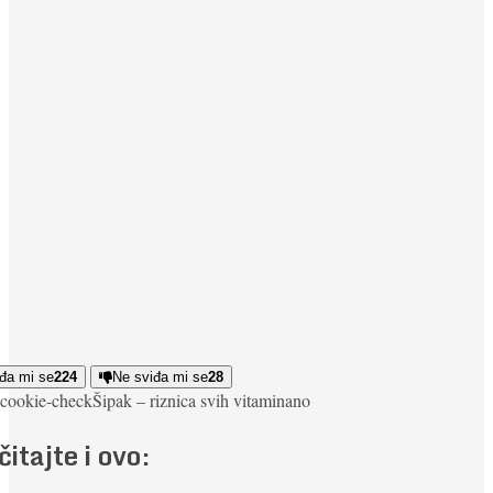
đa mi se
224
Ne sviđa mi se
28
cookie-check
Šipak – riznica svih vitamina
no
čitajte i ovo: