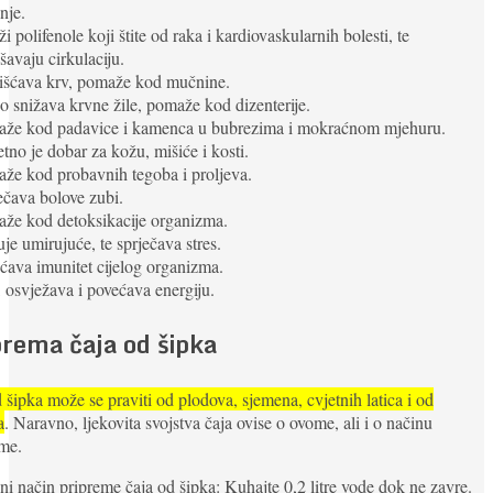
nje.
ži polifenole koji štite od raka i kardiovaskularnih bolesti, te
šavaju cirkulaciju.
čišćava krv, pomaže kod mučnine.
o snižava krvne žile, pomaže kod dizenterije.
aže kod padavice i kamenca u bubrezima i mokraćnom mjehuru.
etno je dobar za kožu, mišiće i kosti.
že kod probavnih tegoba i proljeva.
ečava bolove zubi.
aže kod detoksikacije organizma.
uje umirujuće, te sprječava stres.
ćava imunitet cijelog organizma.
, osvježava i povećava energiju.
prema čaja od šipka
 šipka može se praviti od plodova, sjemena, cvjetnih latica i od
a
. Naravno, ljekovita svojstva čaja ovise o ovome, ali i o načinu
me.
ni način pripreme čaja od šipka: Kuhajte 0,2 litre vode dok ne zavre.