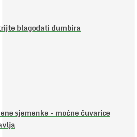
rijte blagodati đumbira
ene sjemenke - moćne čuvarice
avlja