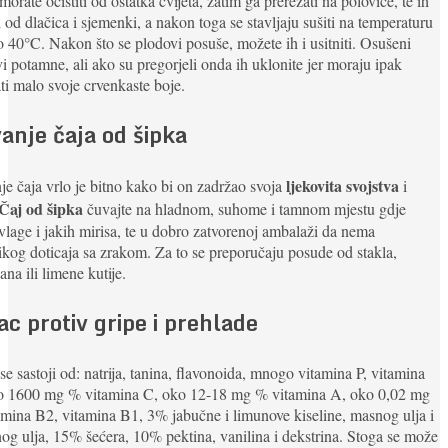
morate očistiti od ostatka cvijeta, zatim ga prerezati na polovice, te ih
ti od dlačica i sjemenki, a nakon toga se stavljaju sušiti na temperaturu
 40°C. Nakon što se plodovi posuše, možete ih i usitniti. Osušeni
i potamne, ali ako su pregorjeli onda ih uklonite jer moraju ipak
ti malo svoje crvenkaste boje.
anje čaja od šipka
ljekovita svojstva
e čaja vrlo je bitno kako bi on zadržao svoja
i
Čaj od šipka
čuvajte na hladnom, suhome i tamnom mjestu gdje
lage i jakih mirisa, te u dobro zatvorenoj ambalaži da nema
ikog doticaja sa zrakom. Za to se preporučaju posude od stakla,
ana ili limene kutije.
ac protiv gripe i prehlade
se sastoji od: natrija, tanina, flavonoida, mnogo vitamina P, vitamina
o 1600 mg % vitamina C, oko 12-18 mg % vitamina A, oko 0,02 mg
mina B2, vitamina B1, 3% jabučne i limunove kiseline, masnog ulja i
nog ulja, 15% šećera, 10% pektina, vanilina i dekstrina. Stoga se može