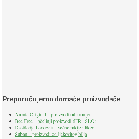
Preporučujemo domaće proizvođače
Aronia Original – proizvodi od aronije
Bee Free – pčelinji proizvodi (HR i SLO)
Destilerija Perković – voćne rakije i likeri
Suban – proizvodi od ljekovitog bilja