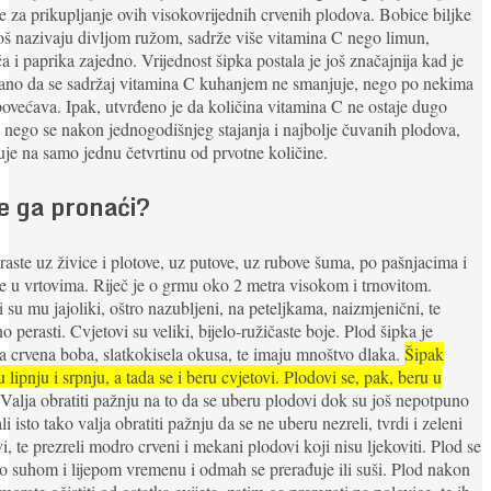
e za prikupljanje ovih visokovrijednih crvenih plodova. Bobice biljke
oš nazivaju divljom ružom, sadrže više vitamina C nego limun,
a i paprika zajedno. Vrijednost šipka postala je još značajnija kad je
ano da se sadržaj vitamina C kuhanjem ne smanjuje, nego po nekima
povećava. Ipak, utvrđeno je da količina vitamina C ne ostaje dugo
, nego se nakon jednogodišnjeg stajanja i najbolje čuvanih plodova,
je na samo jednu četvrtinu od prvotne količine.
e ga pronaći?
raste uz živice i plotove, uz putove, uz rubove šuma, po pašnjacima i
te u vrtovima. Riječ je o grmu oko 2 metra visokom i trnovitom.
i su mu jajoliki, oštro nazubljeni, na peteljkama, naizmjenični, te
o perasti. Cvjetovi su veliki, bijelo-ružičaste boje. Plod šipka je
ka crvena boba, slatkokisela okusa, te imaju mnoštvo dlaka.
Šipak
u lipnju i srpnju, a tada se i beru cvjetovi. Plodovi se, pak, beru u
 Valja obratiti pažnju na to da se uberu plodovi dok su još nepotpuno
ali isto tako valja obratiti pažnju da se ne uberu nezreli, tvrdi i zeleni
i, te prezreli modro crveni i mekani plodovi koji nisu ljekoviti. Plod se
o suhom i lijepom vremenu i odmah se prerađuje ili suši. Plod nakon