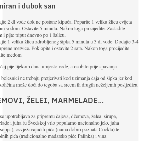
miran i dubok san
jte 2 dl vode dok ne postane kipuća. Poparite 1 veliku žlicu cvijeta
m vodom. Ostavite 5 minuta. Nakon toga procijedite. Zasladite
i pijte triput dnevno po 1 šalicu.
jte 1 veliku žlicu zdrobljenog šipka 5 minuta u 3 dl vode. Dodajte 3-4
paprene metvice. Poklopite i ostavite 2 sata. Nakon toga procijedite.
dite medom.
 čaj pije tijekom dana umjesto vode, a osobito prije spavanja.
 bolesnici ne trebaju pretjerivati kod uzimanja čaja od šipka jer kod
količina može doći do tegoba sa srcem ili drugih neželjenih posljedica.
EMOVI, ŽELEI, MARMELADE…
se upotrebljava za pripremu čajeva, džemova, želea, sirupa,
ade i juha (u Švedskoj vrlo popularno nacionalno jelo, juha
oppa), osvježavajućih pića (nama dobro poznata Cockta) te
lnih pića (tradicionalno mađarsko piće Palinka) i vina.