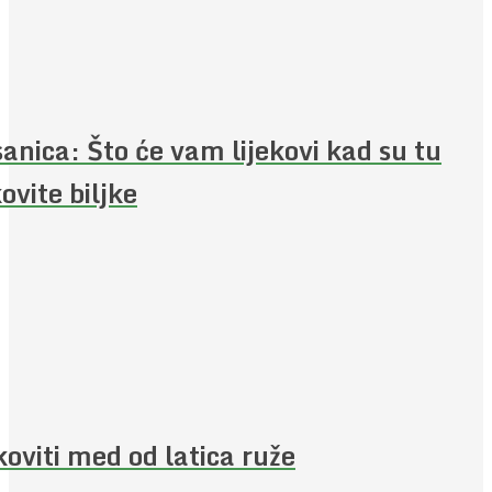
anica: Što će vam lijekovi kad su tu
kovite biljke
koviti med od latica ruže