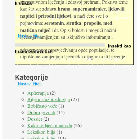
alternativnom liječenju i zdravoj prehrani. Pokriva teme
krušaka
zdrava hrana
supernamirnice
ljekoviti
kao što su:
,
,
Pri podizanju nasada kruške zanemaruje se problem oprašivanja
napitci
prirodni lijekovi
i
, a naći ćete sve i o
kukcima jer vlada uvjerenje da će krušku oprašiti pčele medarice
serotonin
sirutka
propolis
med
pojmovima:
,
,
,
,
(Apis mellifera). ...
matična mliječ
i dr. Opisi bolesti i mogući načini
Nastavi čitati
liječenja namijenjeni su isključivo informiranju i
Insekti kao
zdravstvenom prosvjećivanju opće populacije, te
hrana budućnosti
nipošto ne zamjenjuju liječničku dijagnozu ili liječenje.
Prema predviđanjima FAO-a do 2050. godine život 9 milijardi
stanovnika Zemlje bit će ugrožen zbog gladi. Nadu (možda) nude
insekti. ...
Kategorije
Nastavi čitati
Apiterapija
(2)
Bilje u službi zdravlja
(27)
Bobičasto voće
(1)
Dobro je znati
(14)
Dossier
(2)
Kako se liječi u narodu
(26)
Leksikon bilja
(1)
Leksikon bilja.
(13)