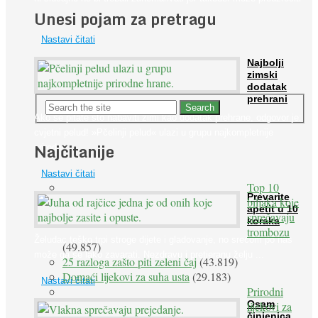
Unesi pojam za pretragu
...
Nastavi čitati
Najbolji
zimski
dodatak
prehrani
Ako se pitate što nabaviti zimi kao dodatak prehrane, odgovor je:
cvjetni pelud! »Pčelinji pelud« ulazi u grupu najkompletnije
Najčitanije
prirodne ...
Nastavi čitati
Top 10
Prevarite
biljaka koje
apetit u 10
sprečavaju
koraka
trombozu
Želudac teško trpi stroge dijete i gladovanje, no srećom po nas
(49.857)
može ga se lako zavarati. Nezdravu i pretjeranu želju ...
25 razloga zašto piti zeleni čaj
(43.819)
Domaći lijekovi za suha usta
(29.183)
Nastavi čitati
Prirodni
Osam
lijekovi za
činjenica