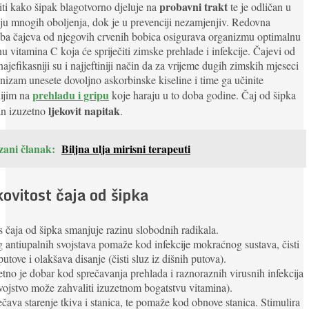
probavni trakt
iti kako šipak blagotvorno djeluje na
te je odličan u
nju mnogih oboljenja, dok je u prevenciji nezamjenjiv. Redovna
ba čajeva od njegovih crvenih bobica osigurava organizmu optimalnu
nu vitamina C koja će spriječiti zimske prehlade i infekcije. Čajevi od
najefikasniji su i najjeftiniji način da za vrijeme dugih zimskih mjeseci
nizam unesete dovoljno askorbinske kiseline i time ga učinite
prehladu i gripu
nijim na
koje haraju u to doba godine. Čaj od šipka
ljekovit napitak
an izuzetno
.
zani članak:
Biljna ulja mirisni terapeuti
kovitost čaja od šipka
 čaja od šipka smanjuje razinu slobodnih radikala.
 antiupalnih svojstava pomaže kod infekcije mokraćnog sustava, čisti
putove i olakšava disanje (čisti sluz iz dišnih putova).
etno je dobar kod sprečavanja prehlada i raznoraznih virusnih infekcija
vojstvo može zahvaliti izuzetnom bogatstvu vitamina).
ečava starenje tkiva i stanica, te pomaže kod obnove stanica. Stimulira