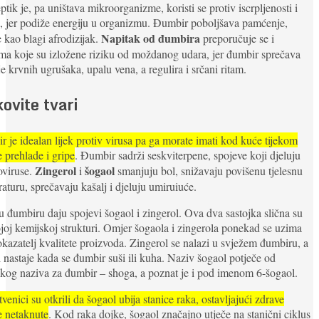
ptik je, pa uništava mikroorganizme, koristi se protiv iscrpljenosti i
 jer podiže energiju u organizmu. Đumbir poboljšava pamćenje,
Napitak od đumbira
e kao blagi afrodizijak.
preporučuje se i
a koje su izložene riziku od moždanog udara, jer đumbir sprečava
je krvnih ugrušaka, upalu vena, a regulira i srčani ritam.
ovite tvari
 je idealan lijek protiv virusa pa ga morate imati kod kuće tijekom
 prehlade i gripe
. Đumbir sadrži seskviterpene, spojeve koji djeluju
Zingerol
šogaol
oviruse.
i
smanjuju bol, snižavaju povišenu tjelesnu
aturu, sprečavaju kašalj i djeluju umiruiuće.
u đumbiru daju spojevi šogaol i zingerol. Ova dva sastojka slična su
joj kemijskoj strukturi. Omjer šogaola i zingerola ponekad se uzima
kazatelj kvalitete proizvoda. Zingerol se nalazi u svježem đumbiru, a
 nastaje kada se đumbir suši ili kuha. Naziv šogaol potječe od
kog naziva za đumbir – shoga, a poznat je i pod imenom 6-šogaol.
venici su otkrili da šogaol ubija stanice raka, ostavljajući zdrave
e netaknute
. Kod raka dojke, šogaol značajno utječe na stanični ciklus