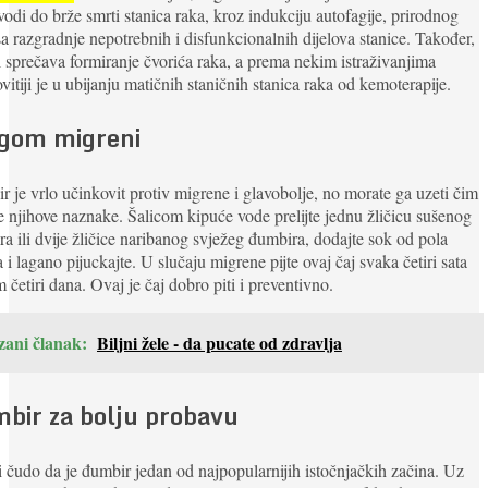
vodi do brže smrti stanica raka, kroz indukciju autofagije, prirodnog
a razgradnje nepotrebnih i disfunkcionalnih dijelova stanice. Također,
 sprečava formiranje čvorića raka, a prema nekim istraživanjima
vitiji je u ubijanju matičnih staničnih stanica raka od kemoterapije.
gom migreni
 je vrlo učinkovit protiv migrene i glavobolje, no morate ga uzeti čim
te njihove naznake. Šalicom kipuće vode prelijte jednu žličicu sušenog
a ili dvije žličice naribanog svježeg đumbira, dodajte sok od pola
 i lagano pijuckajte. U slučaju migrene pijte ovaj čaj svaka četiri sata
m četiri dana. Ovaj je čaj dobro piti i preventivno.
zani članak:
Biljni žele - da pucate od zdravlja
bir za bolju probavu
i čudo da je đumbir jedan od najpopularnijih istočnjačkih začina. Uz