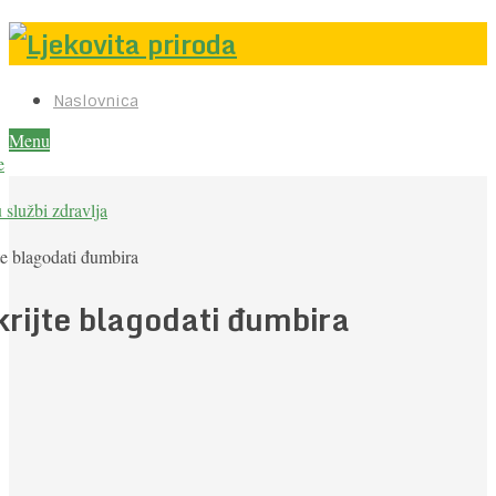
Naslovnica
Menu
e
u službi zdravlja
te blagodati đumbira
krijte blagodati đumbira