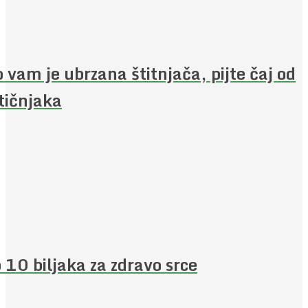
 vam je ubrzana štitnjača, pijte čaj od
ičnjaka
 10 biljaka za zdravo srce