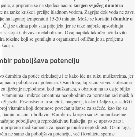
korijen svježeg đumbira
jenje, a priprema se na sljedeći način:
te na tanke kriške i prelijte hladnom vodom. Zagrijte dok voda ne zavri
đumbir u
jte na laganoj temperaturi 15-20 minuta. Može se koristiti i
u
. Čaj se uzima pola sata prije jela, jer se tako najbrže apsorbiraju
vi sastojci i ubrzava metabolizam. Ovaj napitak također učinkovito
ira toksine koji se gomilaju u organizmu i odličan je za proljetnu
ikaciju.
bir poboljšava potenciju
vo đumbira da potiče cirkulaciju i te kako ide na ruku muškarcima, jer
taj način poboljšava i potencija. Osim toga, taj začin se već stoljećima
i za liječenje neplodnosti kod muškaraca, s obzirom na to da je biljka
a vitaminima i mikroelementima neophodnim za normalan rad muških
h žlijezda. Prvenstveno tu su cink, magnezij, fosfor i željezo, a sadrži i
 broj vitamina koji doprinose povećanju šanse za začeće, kao što su
l, tiamin, niacin, riboflavin. Đumbirov korijen sadrži aminokiseline
načajno poboljšavaju reproduktivnu funkciju, pa se upravo zato i
i u pripremi medikamenta za liječenje muške neplodnosti. Osim toga,
ačin ne samo da poboljšava potenciju, već i kvalitetu sperme