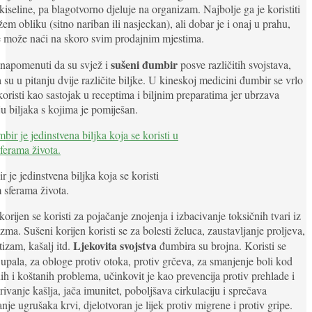
iseline, pa blagotvorno djeluje na organizam. Najbolje ga je koristiti
žem obliku (sitno nariban ili nasjeckan), ali dobar je i onaj u prahu,
e može naći na skoro svim prodajnim mjestima.
sušeni đumbir
napomenuti da su svjež i
posve različitih svojstava,
 su u pitanju dvije različite biljke. U kineskoj medicini đumbir se vrlo
koristi kao sastojak u receptima i biljnim preparatima jer ubrzava
ju biljaka s kojima je pomiješan.
 je jedinstvena biljka koja se koristi
 sferama života.
korijen se koristi za pojačanje znojenja i izbacivanje toksičnih tvari iz
zma. Sušeni korijen koristi se za bolesti želuca, zaustavljanje proljeva,
Ljekovita svojstva
izam, kašalj itd.
đumbira su brojna. Koristi se
 upala, za obloge protiv otoka, protiv grčeva, za smanjenje boli kod
ih i koštanih problema, učinkovit je kao prevencija protiv prehlade i
rivanje kašlja, jača imunitet, poboljšava cirkulaciju i sprečava
anje ugrušaka krvi, djelotvoran je lijek protiv migrene i protiv gripe.