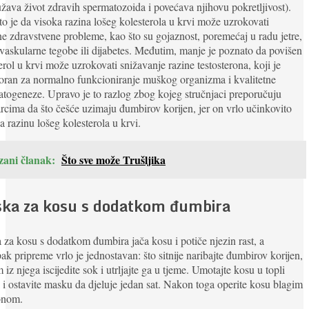
žava život zdravih spermatozoida i povećava njihovu pokretljivost).
o je da visoka razina lošeg kolesterola u krvi može uzrokovati
ne zdravstvene probleme, kao što su gojaznost, poremećaj u radu jetre,
vaskularne tegobe ili dijabetes. Međutim, manje je poznato da povišen
erol u krvi može uzrokovati snižavanje razine testosterona, koji je
ran za normalno funkcioniranje muškog organizma i kvalitetne
togeneze. Upravo je to razlog zbog kojeg stručnjaci preporučuju
cima da što češće uzimaju đumbirov korijen, jer on vrlo učinkovito
a razinu lošeg kolesterola u krvi.
zani članak:
Što sve može Trušljika
ka za kosu s dodatkom đumbira
za kosu s dodatkom đumbira jača kosu i potiče njezin rast, a
ak pripreme vrlo je jednostavan: što sitnije naribajte đumbirov korijen,
m iz njega iscijedite sok i utrljajte ga u tjeme. Umotajte kosu u topli
 i ostavite masku da djeluje jedan sat. Nakon toga operite kosu blagim
onom.