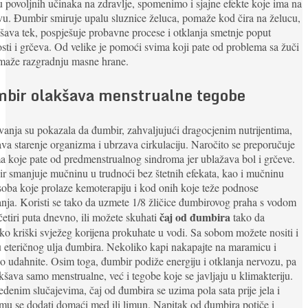
 povoljnih učinaka na zdravlje, spomenimo i sjajne efekte koje ima na
u. Đumbir smiruje upalu sluznice želuca, pomaže kod čira na želucu,
šava tek, pospješuje probavne procese i otklanja smetnje poput
sti i grčeva. Od velike je pomoći svima koji pate od problema sa žuči
omaže razgradnju masne hrane.
bir olakšava menstrualne tegobe
ivanja su pokazala da đumbir, zahvaljujući dragocjenim nutrijentima,
va starenje organizma i ubrzava cirkulaciju. Naročito se preporučuje
 koje pate od predmenstrualnog sindroma jer ublažava bol i grčeve.
 smanjuje mučninu u trudnoći bez štetnih efekata, kao i mučninu
oba koje prolaze kemoterapiju i kod onih koje teže podnose
nja. Koristi se tako da uzmete 1/8 žličice đumbirovog praha s vodom
čaj od đumbira
 četiri puta dnevno, ili možete skuhati
tako da
ko kriški svježeg korijena prokuhate u vodi. Sa sobom možete nositi i
 eteričnog ulja đumbira. Nekoliko kapi nakapajte na maramicu i
 udahnite. Osim toga, đumbir podiže energiju i otklanja nervozu, pa
kšava samo menstrualne, već i tegobe koje se javljaju u klimakteriju.
denim slučajevima, čaj od đumbira se uzima pola sata prije jela i
u se dodati domaći med ili limun. Napitak od đumbira potiče i