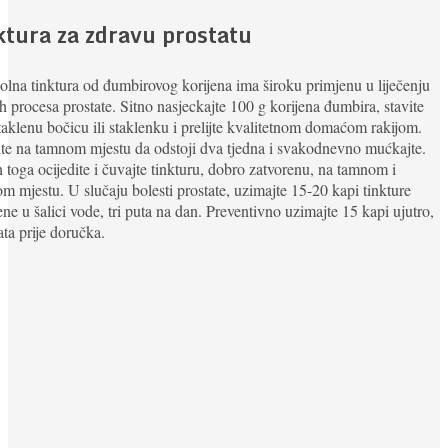
ktura za zdravu prostatu
lna tinktura od đumbirovog korijena ima široku primjenu u liječenju
h procesa prostate. Sitno nasjeckajte 100 g korijena đumbira, stavite
taklenu bočicu ili staklenku i prelijte kvalitetnom domaćom rakijom.
te na tamnom mjestu da odstoji dva tjedna i svakodnevno mućkajte.
toga ocijedite i čuvajte tinkturu, dobro zatvorenu, na tamnom i
m mjestu. U slučaju bolesti prostate, uzimajte 15-20 kapi tinkture
ene u šalici vode, tri puta na dan. Preventivno uzimajte 15 kapi ujutro,
ata prije doručka.