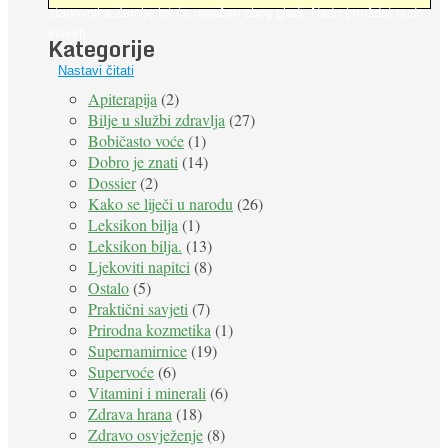
stanovnika Zemlje bit će ugrožen zbog gladi. Nadu (možda) nude
insekti. ...
Kategorije
Nastavi čitati
Apiterapija
(2)
Bilje u službi zdravlja
(27)
Bobičasto voće
(1)
Dobro je znati
(14)
Dossier
(2)
Kako se liječi u narodu
(26)
Leksikon bilja
(1)
Leksikon bilja.
(13)
Ljekoviti napitci
(8)
Ostalo
(5)
Praktični savjeti
(7)
Prirodna kozmetika
(1)
Supernamirnice
(19)
Supervoće
(6)
Vitamini i minerali
(6)
Zdrava hrana
(18)
Zdravo osvježenje
(8)