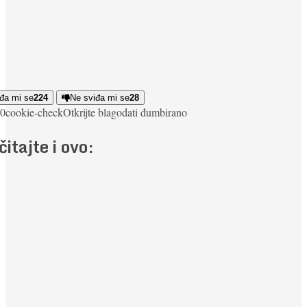
đa mi se
224
Ne sviđa mi se
28
0
cookie-check
Otkrijte blagodati đumbira
no
čitajte i ovo: