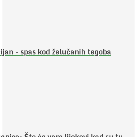
ijan - spas kod želučanih tegoba
anica: Što će vam lijekovi kad su tu