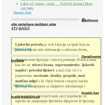
Liker od višanja, oraha … Najbolji domaći likeri
većina dijabetičara u kasnijem stadiju bolesti, jabuke ...
(10.540)
Nastavi čitati
O
Maslinovo
ulje sprječava moždani udar
stranici
Maslinovo ulje, kao osnova zdrave mediteranske prehrane, već je
nadaleko poznato. Ipak, francuski su istraživači otišli i korak
dalje. Njihovo ...
Ljekovita priroda
je web lokacija za ljude koji na
jednom mjestu žele informacije o zdravom životu,
Nastavi čitati
Oprašivanje
alternativnom liječenju i zdravoj prehrani. Pokriva teme
krušaka
zdrava hrana
supernamirnice
ljekoviti
kao što su:
,
,
Pri podizanju nasada kruške zanemaruje se problem oprašivanja
napitci
prirodni lijekovi
i
, a naći ćete sve i o
kukcima jer vlada uvjerenje da će krušku oprašiti pčele medarice
serotonin
sirutka
propolis
med
pojmovima:
,
,
,
,
(Apis mellifera). ...
matična mliječ
i dr. Opisi bolesti i mogući načini
Nastavi čitati
liječenja namijenjeni su isključivo informiranju i
Insekti kao
zdravstvenom prosvjećivanju opće populacije, te
hrana budućnosti
nipošto ne zamjenjuju liječničku dijagnozu ili liječenje.
Prema predviđanjima FAO-a do 2050. godine život 9 milijardi