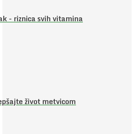
ak - riznica svih vitamina
epšajte život metvicom