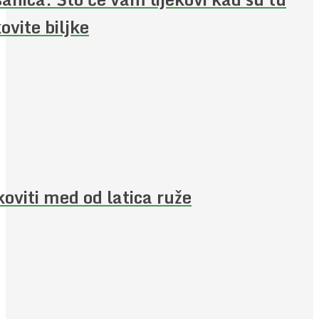
kovite biljke
koviti med od latica ruže