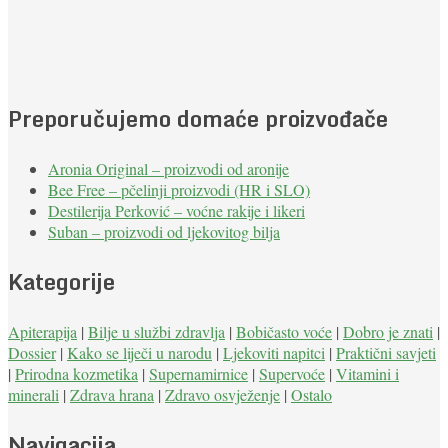
Preporučujemo domaće proizvođače
Aronia Original – proizvodi od aronije
Bee Free – pčelinji proizvodi (HR i SLO)
Destilerija Perković – voćne rakije i likeri
Suban – proizvodi od ljekovitog bilja
Kategorije
Apiterapija
|
Bilje u službi zdravlja
|
Bobičasto voće
|
Dobro je znati
|
Dossier
|
Kako se liječi u narodu
|
Ljekoviti napitci
|
Praktični savjeti
|
Prirodna kozmetika
|
Supernamirnice
|
Supervoće
|
Vitamini i
minerali
|
Zdrava hrana
|
Zdravo osvježenje
|
Ostalo
Navigacija