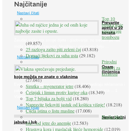
Najčitanije
prirodne ...
Nastavi čitati
Top 10
Prevarite
biljaka koje
apetit u 10
sprečavaju
koraka
trombozu
Želudac teško trpi stroge dijete i gladovanje, no srećom po nas
(49.857)
može ga se lako zavarati. Nezdravu i pretjeranu želju ...
25 razloga zašto piti zeleni čaj
(43.818)
Domaći lijekovi za suha usta
(29.182)
Nastavi čitati
Prirodni
Osam
lijekovi za
činjenica
keratozu
koje možda ne znate o vlaknima
(27.041)
Evo zašto su vlakna važna i zašto nas bombardiraju reklamama i
Sirutka – regenerator jetre
(18.406)
pakiranjima u kojima obećavaju najviši postotak vlakana ... 1.
Češnjak i limun protiv kurjeg oka
(18.349)
Vlakna ...
Top 7 biljaka za bolji vid
(18.280)
Napravite ljekoviti jastuk od koštica višnje!
(18.218)
Nastavi čitati
Cijela istina o listu masline
(17.008)
Peršin liječi
Nevjerojatni
jabuke i luk
sve – od jetre do anemije
(12.583)
Hrastova kora i maslačak liječe hemoroide
(12.019)
Muče li vas tegobe vezane uz srce, oči i živce, od kojih pati