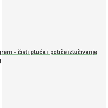
rem - čisti pluća i potiče izlučivanje
i