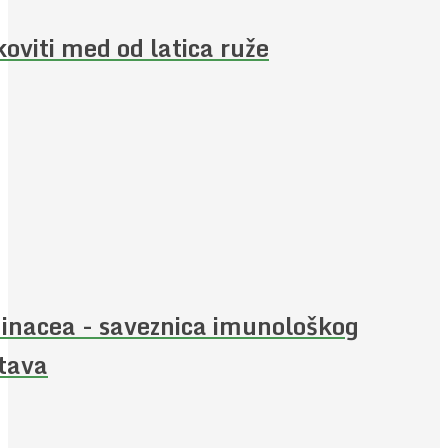
koviti med od latica ruže
inacea - saveznica imunološkog
tava