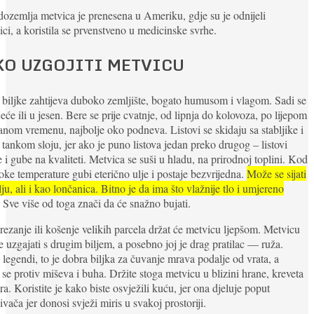
dozemlja metvica je prenesena u Ameriku, gdje su je odnijeli
nici, a koristila se prvenstveno u medicinske svrhe.
KO UZGOJITI METVICU
biljke zahtijeva duboko zemljište, bogato humusom i vlagom. Sadi se
jeće ili u jesen. Bere se prije cvatnje, od lipnja do kolovoza, po lijepom
anom vremenu, najbolje oko podneva. Listovi se skidaju sa stabljike i
 tankom sloju, jer ako je puno listova jedan preko drugog – listovi
 i gube na kvaliteti. Metvica se suši u hladu, na prirodnoj toplini. Kod
oke temperature gubi eterično ulje i postaje bezvrijedna.
Može se sijati
ju, ali i kao lončanica. Bitno je da ima što vlažnije tlo i umjereno
. Sve više od toga znači da će snažno bujati.
rezanje ili košenje velikih parcela držat će metvicu ljepšom. Metvicu
 uzgajati s drugim biljem, a posebno joj je drag pratilac — ruža.
legendi, to je dobra biljka za čuvanje mrava podalje od vrata, a
i se protiv miševa i buha. Držite stoga metvicu u blizini hrane, kreveta
ra. Koristite je kako biste osvježili kuću, jer ona djeluje poput
ivača jer donosi svježi miris u svakoj prostoriji.