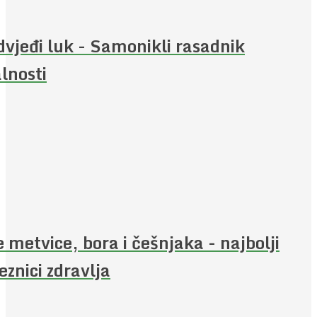
vjeđi luk - Samonikli rasadnik
alnosti
e metvice, bora i češnjaka - najbolji
eznici zdravlja