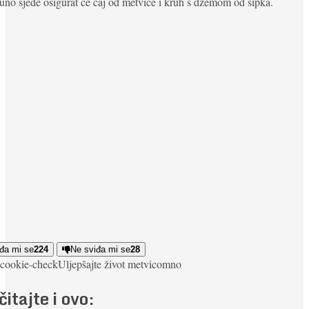
uno sjede osigurat će čaj od metvice i kruh s džemom od šipka.
đa mi se
224
Ne sviđa mi se
28
cookie-check
Uljepšajte život metvicom
no
čitajte i ovo: