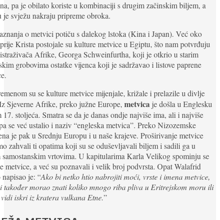
a, pa je obilato koriste u kombinaciji s drugim začinskim biljem, a
 je svježu nakraju pripreme obroka.
aznanja o metvici potiču s dalekog lstoka (Kina i Japan). Već oko
prije Krista postojale su kulture metvice u Egiptu, što nam potvrđuju
 istraživača Afrike, Georga Schweinfurtha, koji je otkrio u starim
skim grobovima ostatke vijenca koji je sadržavao i listove paprene
e.
emenom su se kulture metvice mijenjale, križale i prelazile u divlje
metvica
 Iz Sjeverne Afrike, preko južne Europe,
je došla u Englesku
 17. stoljeća. Smatra se da je danas ondje najviše ima, ali i najviše
 pa se već ustalio i naziv “engleska metvica”. Preko Nizozemske
ena je pak u Srednju Europu i u naše krajeve. Proširivanje metvice
 zahvali ti opatima koji su se oduševljavali biljem i sadili ga u
 samostanskim vrtovima. U kapitularima Karla Velikog spominju se
ste metvice, a već su poznavali i velik broj podvrsta. Opat Walafrid
 napisao je: “
Ako bi netko htio nabrojiti moći, vrste i imena metvice,
i također morao znati koliko mnogo riba pliva u Eritrejskom moru ili
 vidi iskri iz kratera vulkana Etne.
”