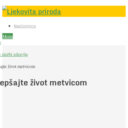
Naslovnica
Menu
e
u službi zdravlja
ajte život metvicom
jepšajte život metvicom