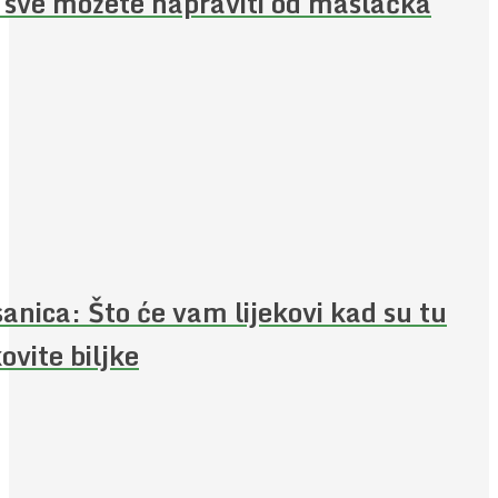
 sve možete napraviti od maslačka
anica: Što će vam lijekovi kad su tu
kovite biljke