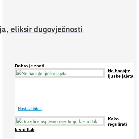
ja, eliksir dugovječnosti
Dobro je znati
Ne bacajte
ljuske jajeta
Jaja su vrlo hranjiva namirnica bogata proteinima, kalcijem i
drugim mineralima, te ih svakodnevno konzumiraju milijuni ljudi
širom svijeta. Osim ...
Nastavi čitati
Kako
regulirati
krvni tlak
Iako je »visok krvni tlak« mnogo opasniji od niskog, »hipotenziju«