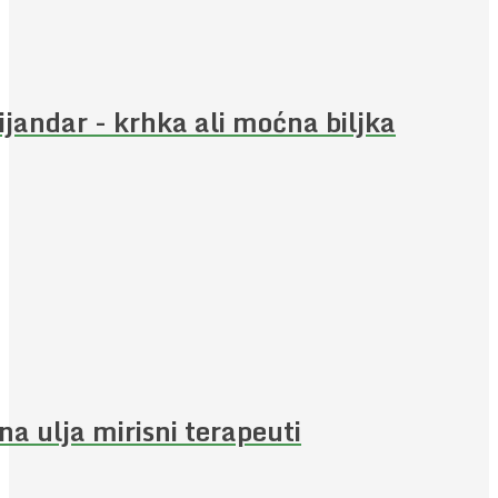
ijandar - krhka ali moćna biljka
jna ulja mirisni terapeuti