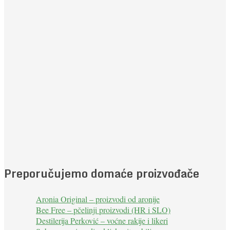
Preporučujemo domaće proizvođače
Aronia Original – proizvodi od aronije
Bee Free – pčelinji proizvodi (HR i SLO)
Destilerija Perković – voćne rakije i likeri