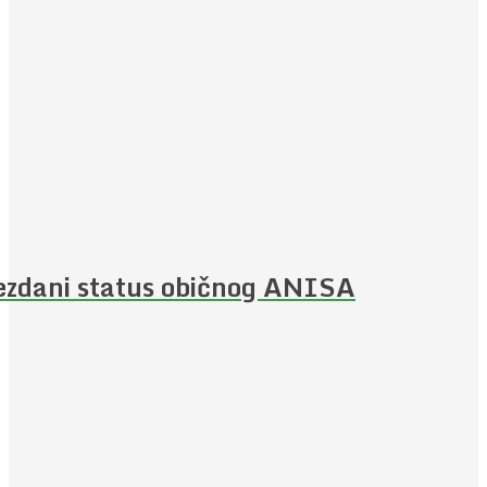
ezdani status običnog ANISA