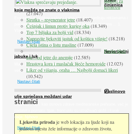
lijekovi za
činjenica
keratozu
koje možda ne znate o vlaknima
(27.047)
Evo zašto su vlakna važna i zašto nas bombardiraju reklamama i
Sirutka – regenerator jetre
(18.407)
pakiranjima u kojima obećavaju najviši postotak vlakana ... 1.
Češnjak i limun protiv kurjeg oka
(18.349)
Vlakna ...
Top 7 biljaka za bolji vid
(18.334)
Napravite ljekoviti jastuk od koštica višnje!
(18.218)
Nastavi čitati
Cijela istina o listu masline
(17.009)
Peršin liječi
Nevjerojatni
jabuke i luk
sve – od jetre do anemije
(12.585)
Hrastova kora i maslačak liječe hemoroide
(12.023)
Muče li vas tegobe vezane uz srce, oči i živce, od kojih pati
Liker od višanja, oraha … Najbolji domaći likeri
većina dijabetičara u kasnijem stadiju bolesti, jabuke ...
(10.542)
Nastavi čitati
O
Maslinovo
ulje sprječava moždani udar
stranici
Maslinovo ulje, kao osnova zdrave mediteranske prehrane, već je
nadaleko poznato. Ipak, francuski su istraživači otišli i korak
dalje. Njihovo ...
Ljekovita priroda
je web lokacija za ljude koji na
jednom mjestu žele informacije o zdravom životu,
Nastavi čitati