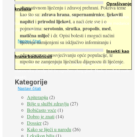
Oprašivanje
alternativnom liječenju i zdravoj prehrani. Pokriva teme
krušaka
zdrava hrana
supernamirnice
ljekoviti
kao što su:
,
,
Pri podizanju nasada kruške zanemaruje se problem oprašivanja
napitci
prirodni lijekovi
i
, a naći ćete sve i o
kukcima jer vlada uvjerenje da će krušku oprašiti pčele medarice
serotonin
sirutka
propolis
med
pojmovima:
,
,
,
,
(Apis mellifera). ...
matična mliječ
i dr. Opisi bolesti i mogući načini
Nastavi čitati
liječenja namijenjeni su isključivo informiranju i
Insekti kao
zdravstvenom prosvjećivanju opće populacije, te
hrana budućnosti
nipošto ne zamjenjuju liječničku dijagnozu ili liječenje.
Prema predviđanjima FAO-a do 2050. godine život 9 milijardi
stanovnika Zemlje bit će ugrožen zbog gladi. Nadu (možda) nude
insekti. ...
Kategorije
Nastavi čitati
Apiterapija
(2)
Bilje u službi zdravlja
(27)
Bobičasto voće
(1)
Dobro je znati
(14)
Dossier
(2)
Kako se liječi u narodu
(26)
Leksikon bilja
(1)