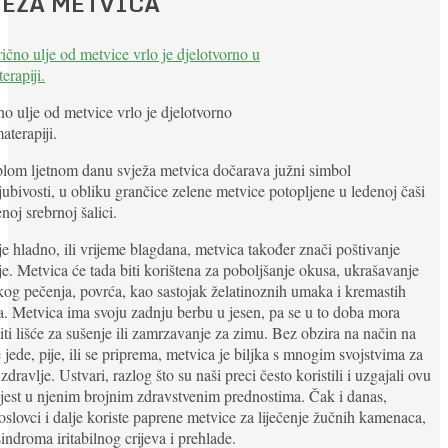
JEŽA METVICA
no ulje od metvice vrlo je djelotvorno
aterapiji.
lom ljetnom danu svježa metvica dočarava južni simbol
jubivosti, u obliku grančice zelene metvice potopljene u ledenoj čaši
enoj srebrnoj šalici.
e hladno, ili vrijeme blagdana, metvica također znači poštivanje
ije. Metvica će tada biti korištena za poboljšanje okusa, ukrašavanje
kog pečenja, povrća, kao sastojak želatinoznih umaka i kremastih
a. Metvica ima svoju zadnju berbu u jesen, pa se u to doba mora
ti lišće za sušenje ili zamrzavanje za zimu. Bez obzira na način na
e jede, pije, ili se priprema, metvica je biljka s mnogim svojstvima za
zdravlje. Ustvari, razlog što su naši preci često koristili i uzgajali ovu
 jest u njenim brojnim zdravstvenim prednostima. Čak i danas,
oslovci i dalje koriste paprene metvice za liječenje žučnih kamenaca,
sindroma iritabilnog crijeva i prehlade.