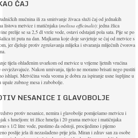
KAO ČAJ
udničkih mučnina ili za smirivanje živaca služi čaj od jednakih
na listova metvice i matičnjaka (
melissa officinalis
): jedna žlica
ine prelije se sa 2,5 dl vrele vode, ostavi odstajati pola sata. Pije se po
šalica tri puta na dan. Majkama koje doje savjetuje se čaj od metvice s
om, jer djeluje protiv zgrušavanja mlijeka i stvaranja mliječnih čvorova
ma.
je tijela ohlađenim uvarkom od metvice u vrijeme ljetnih vrućina
e osvježavajuće. Nakon umivanja, tijelo ne moramo brisati nego pustiti
o ishlapi. Metvičina voda veoma je dobra za ispiranje usne šupljine u
u upale zubnog mesa i zubobolje.
OTIV NESANICE I GLAVOBOLJE
edstvo protiv nesanice, nemira i glavobolje pomiješamo metvicu i
jak s hmeljom: tri žlice hmelja i 20 grama metvice i matičnjaka
mo s 1/2 litre vode, pustimo da odstoji, procijedimo i pijemo
eno poslije jela ili nezaslađeno prije jela. Miran i zdrav san za osobe