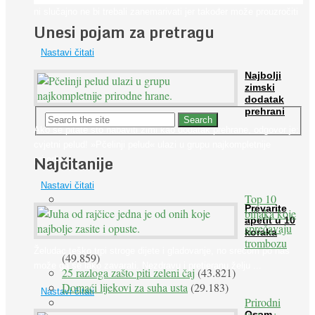
ni slučajno ne bi trebali zanemarivati jer također može prouzročiti
Unesi pojam za pretragu
...
Nastavi čitati
Najbolji
zimski
dodatak
prehrani
Ako se pitate što nabaviti zimi kao dodatak prehrane, odgovor je:
cvjetni pelud! »Pčelinji pelud« ulazi u grupu najkompletnije
Najčitanije
prirodne ...
Nastavi čitati
Top 10
Prevarite
biljaka koje
apetit u 10
sprečavaju
koraka
trombozu
Želudac teško trpi stroge dijete i gladovanje, no srećom po nas
(49.859)
može ga se lako zavarati. Nezdravu i pretjeranu želju ...
25 razloga zašto piti zeleni čaj
(43.821)
Domaći lijekovi za suha usta
(29.183)
Nastavi čitati
Prirodni
Osam