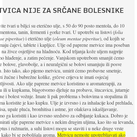
TVICA NIJE ZA SRČANE BOLESNIKE
ite tvari u biljci su eterično ulje, s 50 do 90 posto mentola, do 10
mentona, tanin, fermenti i gorke tvari. U upotrebi su listovi (
folia
ae piperitae
) i eterično ulje (
oleum mentae piperitae
), od kojih se
maju čajevi, tablete i kapljice. Ulje od paprene metvice ima poseban
j na živce osjetljive na hladnoću. Kod trljanja kože uljem najprije
mo hlađenje, a zatim pečenje. Vanjskom upotrebom smanjit ćemo
e bolove, glavobolje, a i neuralgični se bolovi smanjuju ili posve
u. Isto tako, ako pijemo metvicu, umirit ćemo probavne smetnje,
ti žučne i bubrežne kolike, grčeve crijeva te imati osjećaj
tljivosti. Ako ulje paprene metvice koristimo u aromaterapiji, za
 ili u kupkama, blagotvorno djeluje na probavu, štucavicu, jutarnje
e i bolest vožnje. Imate li pak problema s bolovima u stopalima ili
ma koristite je kao kupku. Ulje je izvrsno i za inhalacije kod prehlada,
tisa, upale pluća, bronhitisa i astme, jer olakšava iskašljavanje.
 ga koristiti i kao izvrsno sredstvo za odbijanje kukaca. Dobro je
irati ulje paprene metvice s nekim drugim uljima, kao što su levanda,
ptus i ružmarin, a suhi listovi mogu se staviti i u neke druge vrste
 kako bi se poboljšala aroma.
Metvicu nemojte upotrebljavati ako