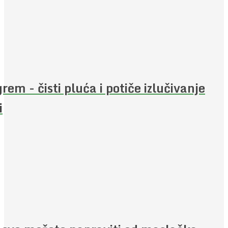
rem - čisti pluća i potiče izlučivanje
i