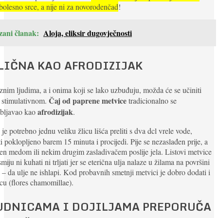
bolesno srce, a nije ni za novorodenčad
!
zani članak:
Aloja, eliksir dugovječnosti
LIČNA KAO AFRODIZIJAK
nim ljudima, a i onima koji se lako uzbuđuju, možda će se učiniti
Čaj od paprene metvice
 stimulativnom.
tradicionalno se
afrodizijak
ebljavao kao
.
je potrebno jednu veliku žlicu lišća preliti s dva dcl vrele vode,
ti poklopljeno barem 15 minuta i procijedi. Pije se nezaslađen prije, a
en medom ili nekim drugim zasladivačem poslije jela. Listovi metvice
smiju ni kuhati ni trljati jer se eterična ulja nalaze u žilama na površini
a – da ulje ne ishlapi. Kod probavnih smetnji metvici je dobro dodati i
cu (flores chamomillae).
UDNICAMA I DOJILJAMA PREPORUČA