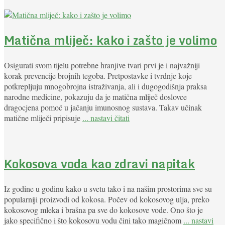
Matična mliječ: kako i zašto je volimo
Osigurati svom tijelu potrebne hranjive tvari prvi je i najvažniji
korak prevencije brojnih tegoba. Pretpostavke i tvrdnje koje
potkrepljuju mnogobrojna istraživanja, ali i dugogodišnja praksa
narodne medicine, pokazuju da je matična mliječ doslovce
dragocjena pomoć u jačanju imunosnog sustava. Takav učinak
matične mliječi pripisuje
... nastavi čitati
Kokosova voda kao zdravi napitak
Iz godine u godinu kako u svetu tako i na našim prostorima sve su
popularniji proizvodi od kokosa. Počev od kokosovog ulja, preko
kokosovog mleka i brašna pa sve do kokosove vode. Ono što je
jako specifično i što kokosovu vodu čini tako magičnom
... nastavi