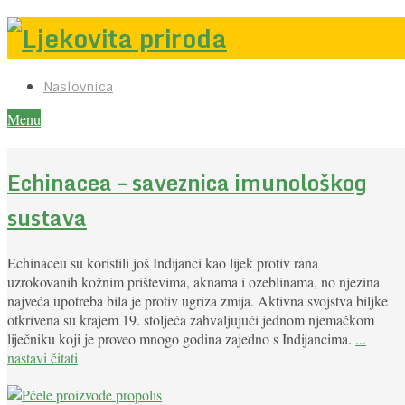
Naslovnica
Menu
Echinacea – saveznica imunološkog
sustava
Echinaceu su koristili još Indijanci kao lijek protiv rana
uzrokovanih kožnim prištevima, aknama i ozeblinama, no njezina
najveća upotreba bila je protiv ugriza zmija. Aktivna svojstva biljke
otkrivena su krajem 19. stoljeća zahvaljujući jednom njemačkom
liječniku koji je proveo mnogo godina zajedno s Indijancima.
...
nastavi čitati