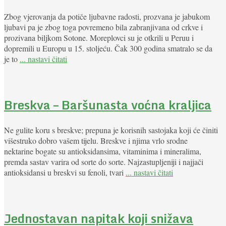
Zbog vjerovanja da potiče ljubavne radosti, prozvana je jabukom
ljubavi pa je zbog toga povremeno bila zabranjivana od crkve i
prozivana biljkom Sotone. Moreplovci su je otkrili u Peruu i
dopremili u Europu u 15. stoljeću. Čak 300 godina smatralo se da
je to
... nastavi čitati
Breskva – Baršunasta voćna kraljica
Ne gulite koru s breskve; prepuna je korisnih sastojaka koji će činiti
višestruko dobro vašem tijelu. Breskve i njima vrlo srodne
nektarine bogate su antioksidansima, vitaminima i mineralima,
premda sastav varira od sorte do sorte. Najzastupljeniji i najjači
antioksidansi u breskvi su fenoli, tvari
... nastavi čitati
Jednostavan napitak koji snižava