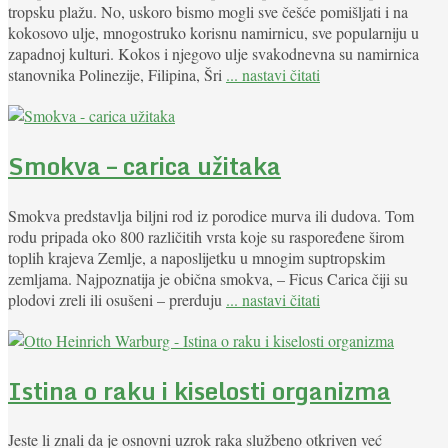
tropsku plažu. No, uskoro bismo mogli sve češće pomišljati i na
kokosovo ulje, mnogostruko korisnu namirnicu, sve popularniju u
zapadnoj kulturi. Kokos i njegovo ulje svakodnevna su namirnica
stanovnika Polinezije, Filipina, Šri
... nastavi čitati
Smokva – carica užitaka
Smokva predstavlja biljni rod iz porodice murva ili dudova. Tom
rodu pripada oko 800 različitih vrsta koje su raspoređene širom
toplih krajeva Zemlje, a naposlijetku u mnogim suptropskim
zemljama. Najpoznatija je obična smokva, – Ficus Carica čiji su
plodovi zreli ili osušeni – prerduju
... nastavi čitati
Istina o raku i kiselosti organizma
Jeste li znali da je osnovni uzrok raka službeno otkriven već