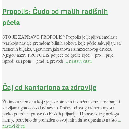
Propolis: Čudo od malih radišnih
pčela
ŠTO JE ZAPRAVO PROPOLIS? Propolis je ljepljiva smolasta
tvar koja nastaje preradom biljnih sokova koje pčele sakupljaju sa
različitih biljaka, uglavnom jablanova i zimzelenovog drveća.
Njegov naziv PROPOLIS potječe od grčke riječi – pro – prije,
ispred, za i polis – grad, a prevodi
... nastavi čitati
Čaj od kantariona za zdravlje
Živimo u vremenu koje je jako stresno i izloženi smo nerviranju i
tenzijama gotovo svakodnevno. Počev od svog radnom mjesta,
preko porodice pa sve do bliskih prijatelja. Upravo iz tog razloga
nam je potrebno da pronađemo svoj mir i da se opustimo na što
...
nastavi čitati