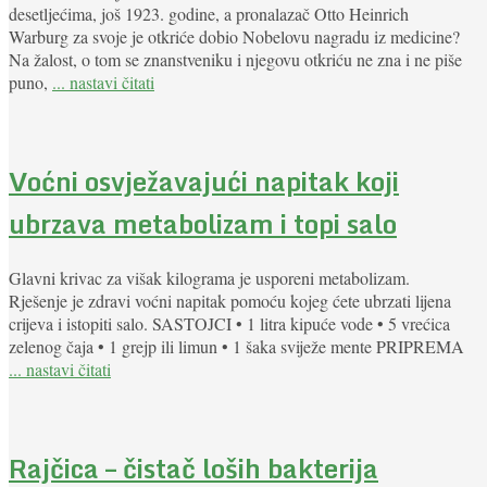
desetljećima, još 1923. godine, a pronalazač Otto Heinrich
Warburg za svoje je otkriće dobio Nobelovu nagradu iz medicine?
Na žalost, o tom se znanstveniku i njegovu otkriću ne zna i ne piše
puno,
... nastavi čitati
Voćni osvježavajući napitak koji
ubrzava metabolizam i topi salo
Glavni krivac za višak kilograma je usporeni metabolizam.
Rješenje je zdravi voćni napitak pomoću kojeg ćete ubrzati lijena
crijeva i istopiti salo. SASTOJCI • 1 litra kipuće vode • 5 vrećica
zelenog čaja • 1 grejp ili limun • 1 šaka sviježe mente PRIPREMA
... nastavi čitati
Rajčica – čistač loših bakterija