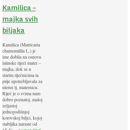
Kamilica –
majka svih
biljaka
Kamilica (Matricaria
chamomillla L.) je
ime dobila na osnovu
latinske riječi mater –
majka, dok se u
starim riječnicima ta
prije upotrebljavala za
uterus tj. maternicu.
Riječ je o svima nam
dobro poznatoj, maloj
zeljastoj
jednogodišnjoj
korovskoj biljci, kojoj
stabljika naraste od
15 do
... nastavi čitati