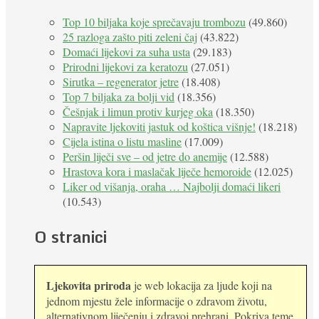
Top 10 biljaka koje sprečavaju trombozu
(49.860)
25 razloga zašto piti zeleni čaj
(43.822)
Domaći lijekovi za suha usta
(29.183)
Prirodni lijekovi za keratozu
(27.051)
Sirutka – regenerator jetre
(18.408)
Top 7 biljaka za bolji vid
(18.356)
Češnjak i limun protiv kurjeg oka
(18.350)
Napravite ljekoviti jastuk od koštica višnje!
(18.218)
Cijela istina o listu masline
(17.009)
Peršin liječi sve – od jetre do anemije
(12.588)
Hrastova kora i maslačak liječe hemoroide
(12.025)
Liker od višanja, oraha … Najbolji domaći likeri
(10.543)
O stranici
Ljekovita priroda
je web lokacija za ljude koji na
jednom mjestu žele informacije o zdravom životu,
alternativnom liječenju i zdravoj prehrani. Pokriva teme