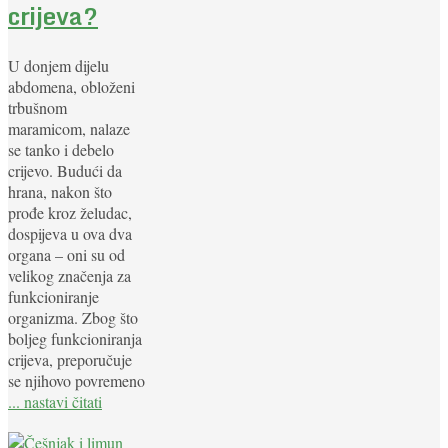
crijeva?
U donjem dijelu
abdomena, obloženi
trbušnom
maramicom, nalaze
se tanko i debelo
crijevo. Budući da
hrana, nakon što
prođe kroz želudac,
dospijeva u ova dva
organa – oni su od
velikog značenja za
funkcioniranje
organizma. Zbog što
boljeg funkcioniranja
crijeva, preporučuje
se njihovo povremeno
... nastavi čitati