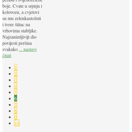
boje. Cvate u srpnju i
kolovozu, a cvjetovi
su mu zelenkastožuti
i tvore štitac na
vrhovima stabljike.
Najzanimljiviji dio
povijesti peršina
svakako
... nastavi
čitati
1
2
3
4
5
6
7
8
9
10