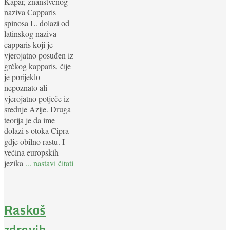
Kapar, znanstvenog
naziva Capparis
spinosa L. dolazi od
latinskog naziva
capparis koji je
vjerojatno posuđen iz
grčkog kapparis, čije
je porijeklo
nepoznato ali
vjerojatno potječe iz
srednje Azije. Druga
teorija je da ime
dolazi s otoka Cipra
gdje obilno rastu. I
većina europskih
jezika
... nastavi čitati
Raskoš
zdravih