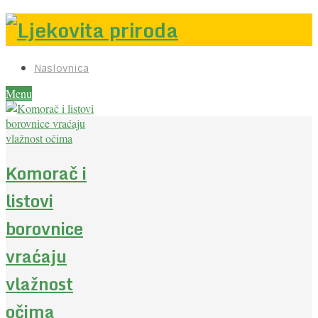
Naslovnica
Menu
Komorač i
listovi
borovnice
vraćaju
vlažnost
očima