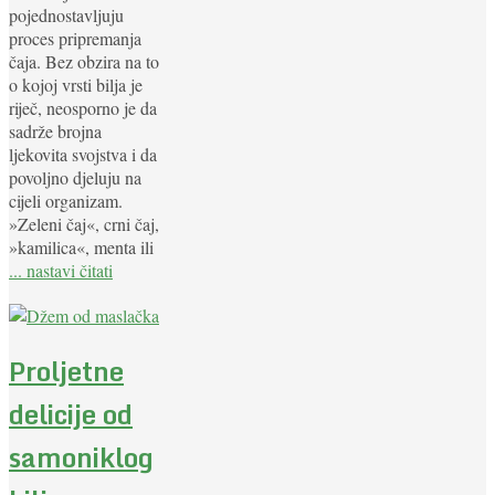
pojednostavljuju
proces pripremanja
čaja. Bez obzira na to
o kojoj vrsti bilja je
riječ, neosporno je da
sadrže brojna
ljekovita svojstva i da
povoljno djeluju na
cijeli organizam.
»Zeleni čaj«, crni čaj,
»kamilica«, menta ili
... nastavi čitati
Proljetne
delicije od
samoniklog