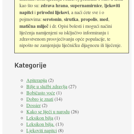
zdrava hrana
supernamirnice
ljekoviti
kao što su:
,
,
napitci
prirodni lijekovi
i
, a naći ćete sve i o
serotonin
sirutka
propolis
med
pojmovima:
,
,
,
,
matična mliječ
i dr. Opisi bolesti i mogući načini
liječenja namijenjeni su isključivo informiranju i
zdravstvenom prosvjećivanju opće populacije, te
nipošto ne zamjenjuju liječničku dijagnozu ili liječenje.
Kategorije
Apiterapija
(2)
Bilje u službi zdravlja
(27)
Bobičasto voće
(1)
Dobro je znati
(14)
Dossier
(2)
Kako se liječi u narodu
(26)
Leksikon bilja
(1)
Leksikon bilja.
(13)
Ljekoviti napitci
(8)