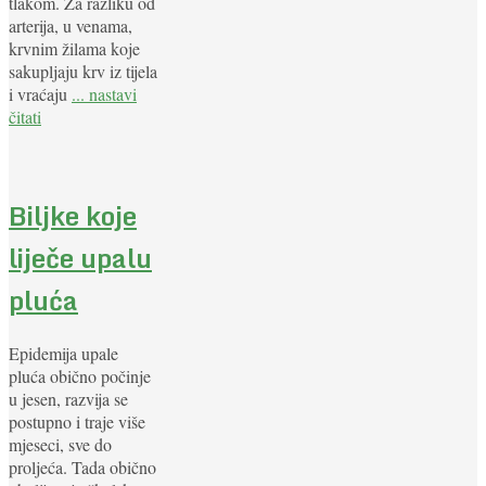
tlakom. Za razliku od
arterija, u venama,
krvnim žilama koje
sakupljaju krv iz tijela
i vraćaju
... nastavi
čitati
Biljke koje
liječe upalu
pluća
Epidemija upale
pluća obično počinje
u jesen, razvija se
postupno i traje više
mjeseci, sve do
proljeća. Tada obično