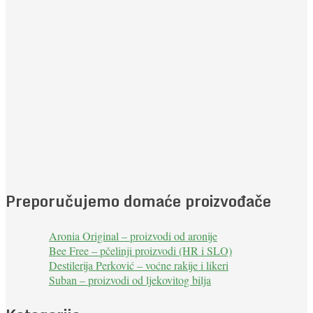
Preporučujemo domaće proizvođače
Aronia Original – proizvodi od aronije
Bee Free – pčelinji proizvodi (HR i SLO)
Destilerija Perković – voćne rakije i likeri
Suban – proizvodi od ljekovitog bilja