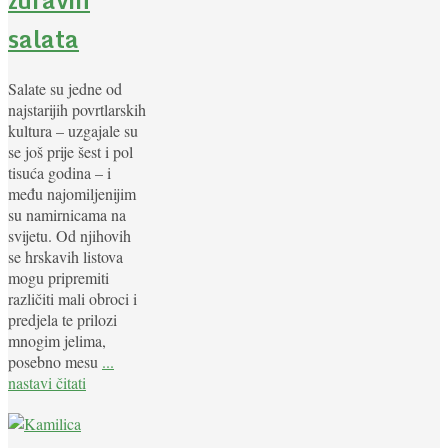
salata
Salate su jedne od
najstarijih povrtlarskih
kultura – uzgajale su
se još prije šest i pol
tisuća godina – i
među najomiljenijim
su namirnicama na
svijetu. Od njihovih
se hrskavih listova
mogu pripremiti
različiti mali obroci i
predjela te prilozi
mnogim jelima,
posebno mesu
...
nastavi čitati