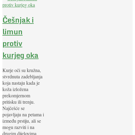
Češnjak i
limun
protiv
kurjeg oka
Kurje oči su kružna,
stvrdnuta zadebljanja
koja nastaju kada je
koža izložena
prekomjernom
pritisku ili trenju.
Najčešće se
pojavljaju na petama i
između prstiju, ali se
mogu razviti i na
drugim dijelovima