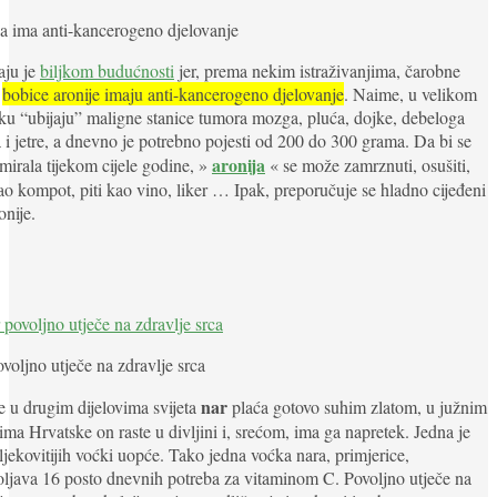
a ima anti-kancerogeno djelovanje
aju je
biljkom budućnosti
jer, prema nekim istraživanjima, čarobne
e
bobice aronije imaju anti-kancerogeno djelovanje
. Naime, u velikom
ku “ubijaju” maligne stanice tumora mozga, pluća, dojke, debeloga
a i jetre, a dnevno je potrebno pojesti od 200 do 300 grama. Da bi se
aronija
irala tijekom cijele godine, »
« se može zamrznuti, osušiti,
kao kompot, piti kao vino, liker … Ipak, preporučuje se hladno cijeđeni
onije.
voljno utječe na zdravlje srca
nar
 u drugim dijelovima svijeta
plaća gotovo suhim zlatom, u južnim
ima Hrvatske on raste u divljini i, srećom, ima ga napretek. Jedna je
ljekovitijih voćki uopće. Tako jedna voćka nara, primjerice,
ljava 16 posto dnevnih potreba za vitaminom C. Povoljno utječe na