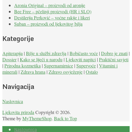
Aronia Original – proizvodi od aronije
Bee Free – pčelinji proizvodi (HR i SLO)
Destilerija Perković – voćne rakije i likeri
Suban – proizvodi od ljekovitog bilja
Kategorije
Apiterapija
|
Bilje u službi zdravlja
|
Bobičasto voće
|
Dobro je znati
|
Dossier
|
Kako se liječi u narodu
|
Ljekoviti napitci
|
Praktični savjeti
|
Prirodna kozmetika
|
Supernamirnice
|
Supervoće
|
Vitamini i
minerali
|
Zdrava hrana
|
Zdravo osvježenje
|
Ostalo
Navigacija
Naslovnica
Ljekovita priroda
Copyright © 2026.
Theme by
MyThemeShop
.
Back to Top
Naslovnica