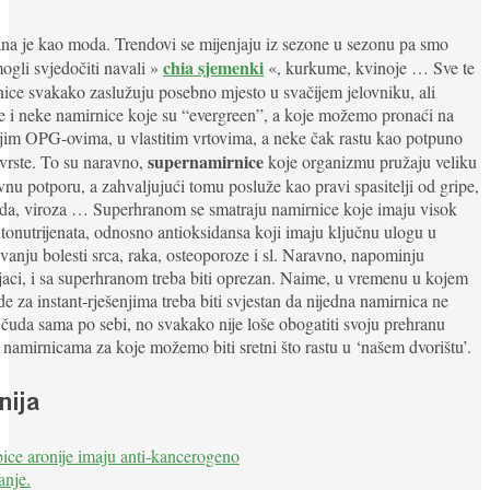
na je kao moda. Trendovi se mijenjaju iz sezone u sezonu pa smo
chia sjemenki
ogli svjedočiti navali »
«, kurkume, kvinoje … Sve te
ice svakako zaslužuju posebno mjesto u svačijem jelovniku, ali
e i neke namirnice koje su “evergreen”, a koje možemo pronaći na
jim OPG-ovima, u vlastitim vrtovima, a neke čak rastu kao potpuno
supernamirnice
 vrste. To su naravno,
koje organizmu pružaju veliku
ivnu potporu, a zahvaljujući tomu posluže kao pravi spasitelji od gripe,
da, viroza … Superhranom se smatraju namirnice koje imaju visok
itonutrijenata, odnosno antioksidansa koji imaju ključnu ulogu u
vanju bolesti srca, raka, osteoporoze i sl. Naravno, napominju
jaci, i sa superhranom treba biti oprezan. Naime, u vremenu u kojem
de za instant-rješenjima treba biti svjestan da nijedna namirnica ne
 čuda sama po sebi, no svakako nije loše obogatiti svoju prehranu
namirnicama za koje možemo biti sretni što rastu u ‘našem dvorištu’.
nija