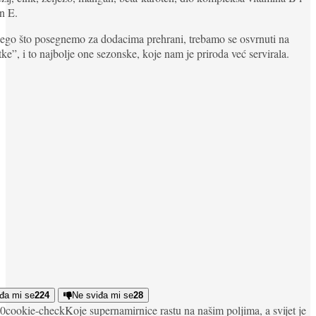
n E.
nego što posegnemo za dodacima prehrani, trebamo se osvrnuti na
ke”, i to najbolje one sezonske, koje nam je priroda već servirala.
đa mi se
224
Ne sviđa mi se
28
0
cookie-check
Koje supernamirnice rastu na našim poljima, a svijet je