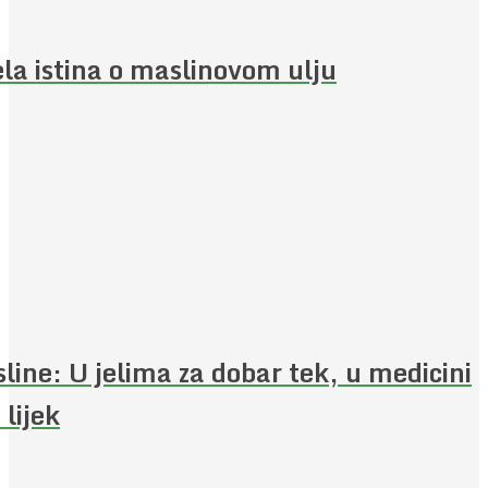
ela istina o maslinovom ulju
line: U jelima za dobar tek, u medicini
 lijek