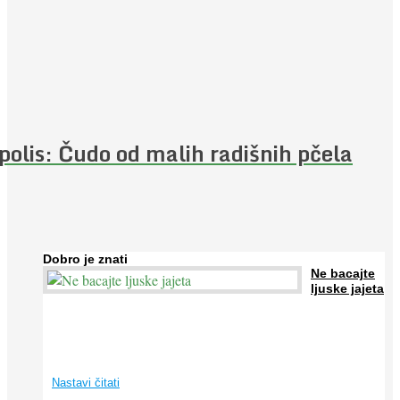
polis: Čudo od malih radišnih pčela
Dobro je znati
Ne bacajte
ljuske jajeta
Jaja su vrlo hranjiva namirnica bogata proteinima, kalcijem i
drugim mineralima, te ih svakodnevno konzumiraju milijuni ljudi
širom svijeta. Osim ...
Nastavi čitati