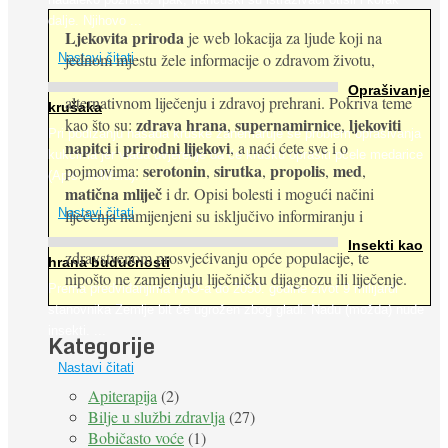
dalje. Njihovo ...
Ljekovita priroda
je web lokacija za ljude koji na
jednom mjestu žele informacije o zdravom životu,
Nastavi čitati
Oprašivanje
alternativnom liječenju i zdravoj prehrani. Pokriva teme
krušaka
zdrava hrana
supernamirnice
ljekoviti
kao što su:
,
,
Pri podizanju nasada kruške zanemaruje se problem oprašivanja
napitci
prirodni lijekovi
i
, a naći ćete sve i o
kukcima jer vlada uvjerenje da će krušku oprašiti pčele medarice
serotonin
sirutka
propolis
med
pojmovima:
,
,
,
,
(Apis mellifera). ...
matična mliječ
i dr. Opisi bolesti i mogući načini
Nastavi čitati
liječenja namijenjeni su isključivo informiranju i
Insekti kao
zdravstvenom prosvjećivanju opće populacije, te
hrana budućnosti
nipošto ne zamjenjuju liječničku dijagnozu ili liječenje.
Prema predviđanjima FAO-a do 2050. godine život 9 milijardi
stanovnika Zemlje bit će ugrožen zbog gladi. Nadu (možda) nude
insekti. ...
Kategorije
Nastavi čitati
Apiterapija
(2)
Bilje u službi zdravlja
(27)
Bobičasto voće
(1)