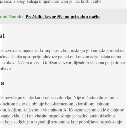
je srca, a zbog kalcija u njemu odličan je i za kosti i zube.
zani članak:
Pročistite krvne žile na prirodan način
at
je izvrsna zamjena za krumpir jer zbog niskoga glikemijskog indeksa
ćava slabiju apsorpciju glukoze pa nakon konzumacije batata nema
h skokova šećera u krvi. Odličan je izvor dijetalnih vlakana pa je dobar
robavu.
la
je povrće poznatije kao kraljica zdravlja. Nije ni čudno da je tomu
 obzirom na to da obiluje beta-karotenom, klorofilom, folnom
nom, kalijem, željezom i vitaminom A. Konzumacijom cikle djeluje se
vanje vida, ali i na vlastito raspoloženje jer sadrži aminokiselinu
fan koja sudjeluje u izgradnji serotonina koji poboljšava raspoloženje.