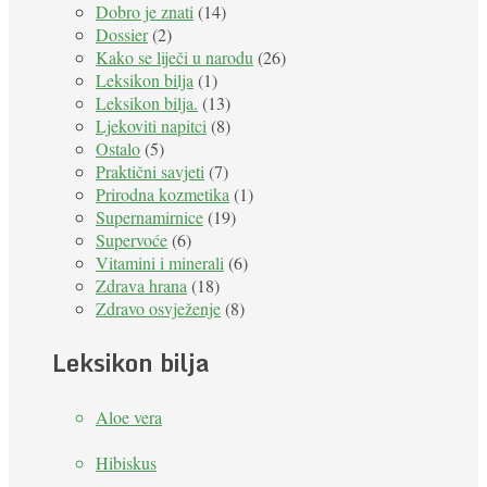
Dobro je znati
(14)
Dossier
(2)
Kako se liječi u narodu
(26)
Leksikon bilja
(1)
Leksikon bilja.
(13)
Ljekoviti napitci
(8)
Ostalo
(5)
Praktični savjeti
(7)
Prirodna kozmetika
(1)
Supernamirnice
(19)
Supervoće
(6)
Vitamini i minerali
(6)
Zdrava hrana
(18)
Zdravo osvježenje
(8)
Leksikon bilja
Aloe vera
Hibiskus