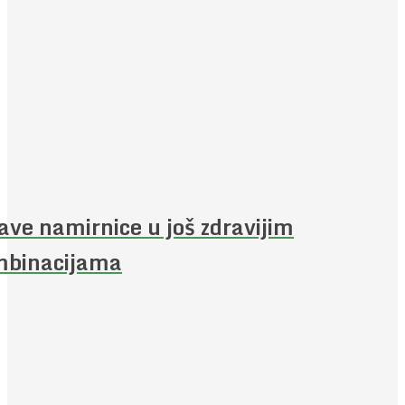
ave namirnice u još zdravijim
mbinacijama