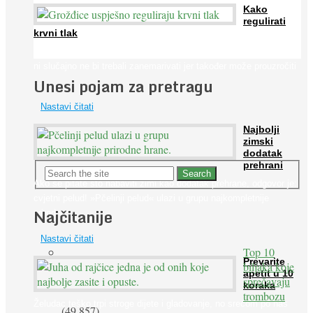
Kako
regulirati
krvni tlak
Iako je »visok krvni tlak« mnogo opasniji od niskog, »hipotenziju«
ni slučajno ne bi trebali zanemarivati jer također može prouzročiti
Unesi pojam za pretragu
...
Nastavi čitati
Najbolji
zimski
dodatak
prehrani
Ako se pitate što nabaviti zimi kao dodatak prehrane, odgovor je:
cvjetni pelud! »Pčelinji pelud« ulazi u grupu najkompletnije
Najčitanije
prirodne ...
Nastavi čitati
Top 10
Prevarite
biljaka koje
apetit u 10
sprečavaju
koraka
trombozu
Želudac teško trpi stroge dijete i gladovanje, no srećom po nas
(49.857)