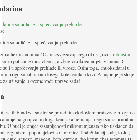
darine
ine su odlične u sprečavanju prehlade
citrusi
e zima bez mandarina? Osim osvježavajućega okusa, ovi »
«
i su za poticanje mršavljenja, a zbog visokoga udjela vitamina C
e su i u sprečavanju prehlade ili viroze. Osim toga, antioksidansi u
ini mogu sniziti razinu lošega kolesterola u krvi. A najbolje je što je
e za uživanje u ovome voću upravo sada!
a
, tikva ili bundeva smatra se prirodnim ekološkim proizvodom koji ne
ća umjetna gnojiva ni druga kemijska tretiranja, nego samo prirodnu
bu. U buči je omjer zastupljenosti mikronutrijenata tako usklađen da
ra organizmu poput cjelovite namirnice. Sadrži kalcij, kalij, fosfor,
ij, cink, željezo, mangan, beta-karoten, dio kompleksa vitamina B i