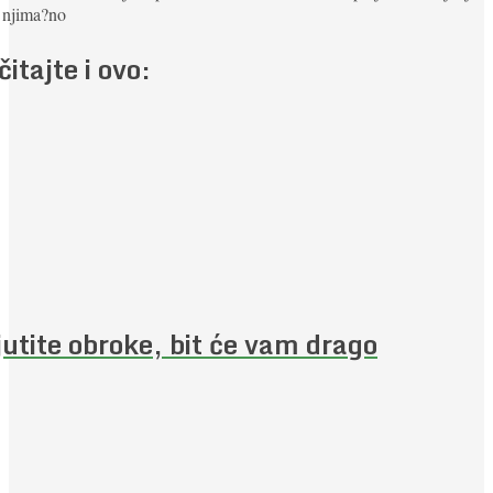
 njima?
no
čitajte i ovo:
jutite obroke, bit će vam drago