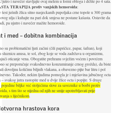
Ujutro i navečer stavljajte ovaj melem u formi obloga i držite po 4 sata.
STA TERAPIJA protiv vanjskih hemoroida
:
e šest jušnih žlica sitno nasjeckanih pupoljaka crne topole u 300 grama
ovog ulja i kuhajte na pari dok smjesa ne postane kašasta. Ostavite da
adi, pa ujutro i navečer mažite hemoroide.
t i med – dobitna kombinacija
o su problematični ljuti začini (čili papričice, papar, šafran), koji
aju sluznicu anusa, te sol, zbog koje se voda zadržava u organizmu,
ajući oticanje vena. Obogatite prehranu svježim voćem i povrćem
no se preporučuje svakodnevno konzumiranje crnog grožda), da biste
ali dovoljnu količinu biljnih vlakana, a obavezno pijte bar litru i pol
nevno. Također, nekim ljudima pomogla je i mješavina jabučnog octa
 – svakog jutra rastopite med u dvije žlice octa i popijte. S druge
,
pojedine biljke već stoljećima slove za saveznike u borbi protiv
ida, s tim što se nijedna od njih ne smije upotrebljavati prije
ovanja s liječnikom
.
otvorna hrastova kora