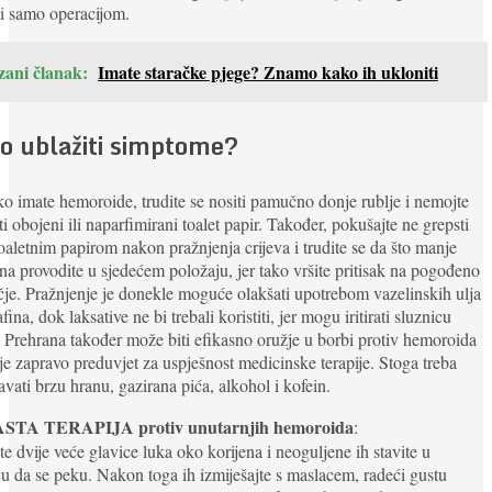
ati samo operacijom.
zani članak:
Imate staračke pjege? Znamo kako ih ukloniti
o ublažiti simptome?
o imate hemoroide, trudite se nositi pamučno donje rublje i nemojte
iti obojeni ili naparfimirani toalet papir. Također, pokušajte ne grepsti
oaletnim papirom nakon pražnjenja crijeva i trudite se da što manje
a provodite u sjedećem položaju, jer tako vršite pritisak na pogođeno
je. Pražnjenje je donekle moguće olakšati upotrebom vazelinskih ulja
afina, dok laksative ne bi trebali koristiti, jer mogu iritirati sluznicu
 Prehrana također može biti efikasno oružje u borbi protiv hemoroida
je zapravo preduvjet za uspješnost medicinske terapije. Stoga treba
avati brzu hranu, gazirana pića, alkohol i kofein.
STA TERAPIJA protiv unutarnjih hemoroida
:
te dvije veće glavice luka oko korijena i neoguljene ih stavite u
u da se peku. Nakon toga ih izmiješajte s maslacem, radeći gustu