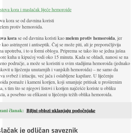
va kora se od davnina koristi
elem protiv hemoroida.
ova kora
melem protiv hemoroida
se od davnina koristi kao
, jer
e kao astringent i antiseptik. Čaj se može piti, ali je preporučljivija
na upotreba, i to u formi obloga. Priprema se tako što se jedna jušna
kore kuha u kipućoj vodi oko 15 minuta. Kada se ohladi, nanosi se na
no područje, a može se koristiti u svim stadijima hemoroida (jednako
nkovit u liječenju unutarnjih i vanjskih hemoroida) – ne samo da
va svrbež i iritaciju, već jača i oslabljene kapilare. U liječenju
ida pomaže i kameni korijen, koji smanjuje pritisak u proširenim
, s tim što se njegovi listovi i korijen najčešće koriste u obliku
kta, a posebno su efikasni u liječenju težih oblika hemoroida.
zani članak:
Biljni oblozi uklanjaju podočnjake
lačak je odličan saveznik