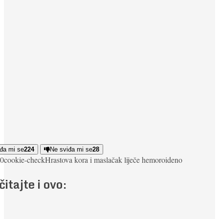
đa mi se
224
Ne sviđa mi se
28
0
cookie-check
Hrastova kora i maslačak liječe hemoroide
no
čitajte i ovo: