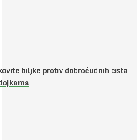
kovite biljke protiv dobroćudnih cista
 dojkama