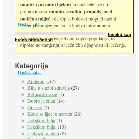
napitci
prirodni lijekovi
i
, a naći ćete sve i o
kukcima jer vlada uvjerenje da će krušku oprašiti pčele medarice
serotonin
sirutka
propolis
med
pojmovima:
,
,
,
,
(Apis mellifera). ...
matična mliječ
i dr. Opisi bolesti i mogući načini
Nastavi čitati
liječenja namijenjeni su isključivo informiranju i
Insekti kao
zdravstvenom prosvjećivanju opće populacije, te
hrana budućnosti
nipošto ne zamjenjuju liječničku dijagnozu ili liječenje.
Prema predviđanjima FAO-a do 2050. godine život 9 milijardi
stanovnika Zemlje bit će ugrožen zbog gladi. Nadu (možda) nude
insekti. ...
Kategorije
Nastavi čitati
Apiterapija
(2)
Bilje u službi zdravlja
(27)
Bobičasto voće
(1)
Dobro je znati
(14)
Dossier
(2)
Kako se liječi u narodu
(26)
Leksikon bilja
(1)
Leksikon bilja.
(13)
Ljekoviti napitci
(8)