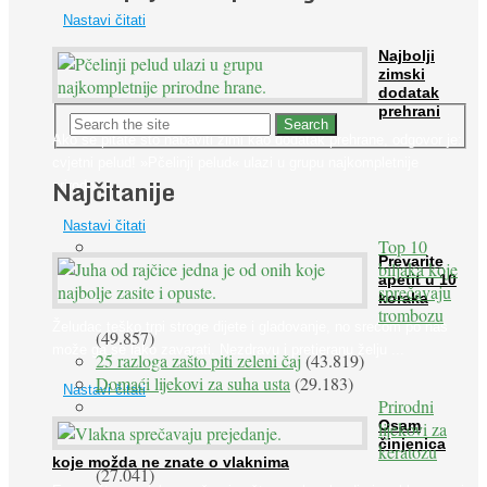
Nastavi čitati
Najbolji
zimski
dodatak
prehrani
Ako se pitate što nabaviti zimi kao dodatak prehrane, odgovor je:
cvjetni pelud! »Pčelinji pelud« ulazi u grupu najkompletnije
Najčitanije
prirodne ...
Nastavi čitati
Top 10
Prevarite
biljaka koje
apetit u 10
sprečavaju
koraka
trombozu
Želudac teško trpi stroge dijete i gladovanje, no srećom po nas
(49.857)
može ga se lako zavarati. Nezdravu i pretjeranu želju ...
25 razloga zašto piti zeleni čaj
(43.819)
Domaći lijekovi za suha usta
(29.183)
Nastavi čitati
Prirodni
Osam
lijekovi za
činjenica
keratozu
koje možda ne znate o vlaknima
(27.041)