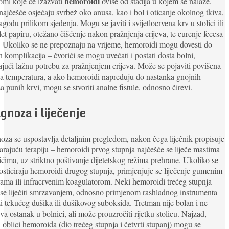
hemoroidi
mi koje će izazvati
ovise od stadija u kojem se nalaze.
najčešće osjećaju svrbež oko anusa, kao i bol i oticanje okolnog tkiva,
agodu prilikom sjedenja. Mogu se javiti i svijetlocrvena krv u stolici ili
let papiru, otežano čišćenje nakon pražnjenja crijeva, te curenje fecesa
i. Ukoliko se ne prepoznaju na vrijeme, hemoroidi mogu dovesti do
h komplikacija – čvorići se mogu uvećati i postati dosta bolni,
ajući lažnu potrebu za pražnjenjem crijeva. Može se pojaviti povišena
na temperatura, a ako hemoroidi napreduju do nastanka gnojnih
a punih krvi, mogu se stvoriti analne fistule, odnosno čirevi.
gnoza i liječenje
oza se uspostavlja detaljnim pregledom, nakon čega liječnik propisuje
rajuću terapiju – hemoroidi prvog stupnja najčešće se liječe mastima
pićima, uz striktno poštivanje dijetetskog režima prehrane. Ukoliko se
osticiraju hemoroidi drugog stupnja, primjenjuje se liječenje gumenim
rama ili infracrvenim koagulatorom. Neki hemoroidi trećeg stupnja
e liječiti smrzavanjem, odnosno primjenom rashladnog instrumenta
i tekućeg dušika ili dušikovog suboksida. Tretman nije bolan i ne
eva ostanak u bolnici, ali može prouzročiti rijetku stolicu. Najzad,
i oblici hemoroida (dio trećeg stupnja i četvrti stupanj) mogu se