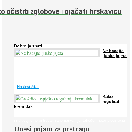
o očistiti zglobove i ojačati hrskavicu
Dobro je znati
Ne bacajte
ljuske jajeta
Jaja su vrlo hranjiva namirnica bogata proteinima, kalcijem i
drugim mineralima, te ih svakodnevno konzumiraju milijuni ljudi
širom svijeta. Osim ...
Nastavi čitati
Kako
regulirati
krvni tlak
Iako je »visok krvni tlak« mnogo opasniji od niskog, »hipotenziju«
ni slučajno ne bi trebali zanemarivati jer također može prouzročiti
Unesi pojam za pretragu
...