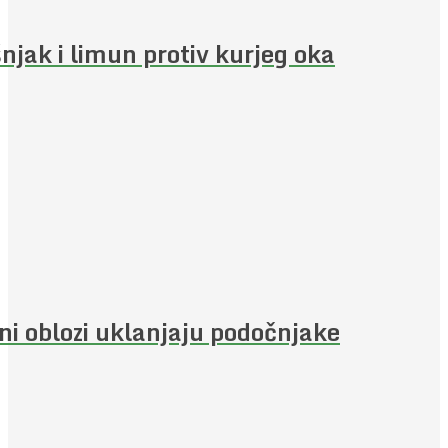
njak i limun protiv kurjeg oka
jni oblozi uklanjaju podočnjake