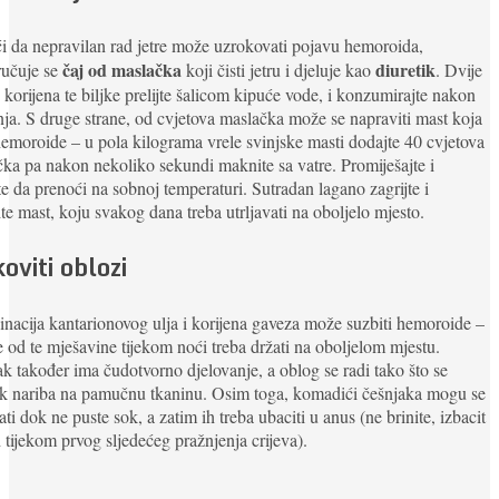
 da nepravilan rad jetre može uzrokovati pojavu hemoroida,
čaj od maslačka
diuretik
ručuje se
koji čisti jetru i djeluje kao
. Dvije
e korijena te biljke prelijte šalicom kipuće vode, i konzumirajte nakon
nja. S druge strane, od cvjetova maslačka može se napraviti mast koja
 hemoroide – u pola kilograma vrele svinjske masti dodajte 40 cvjetova
ka pa nakon nekoliko sekundi maknite sa vatre. Promiješajte i
te da prenoći na sobnoj temperaturi. Sutradan lagano zagrijte i
ite mast, koju svakog dana treba utrljavati na oboljelo mjesto.
oviti oblozi
acija kantarionovog ulja i korijena gaveza može suzbiti hemoroide –
 od te mješavine tijekom noći treba držati na oboljelom mjestu.
k također ima čudotvorno djelovanje, a oblog se radi tako što se
ak nariba na pamučnu tkaninu. Osim toga, komadići češnjaka mogu se
ati dok ne puste sok, a zatim ih treba ubaciti u anus (ne brinite, izbacit
h tijekom prvog sljedećeg pražnjenja crijeva).