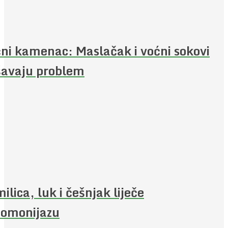
ni kamenac: Maslačak i voćni sokovi
šavaju problem
ilica, luk i češnjak liječe
homonijazu