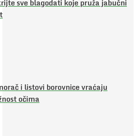
rijte sve blagodati koje pruža jabučni
t
orač i listovi borovnice vraćaju
žnost očima