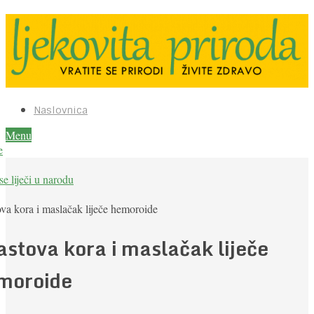
Naslovnica
Menu
e
e liječi u narodu
va kora i maslačak liječe hemoroide
astova kora i maslačak liječe
moroide