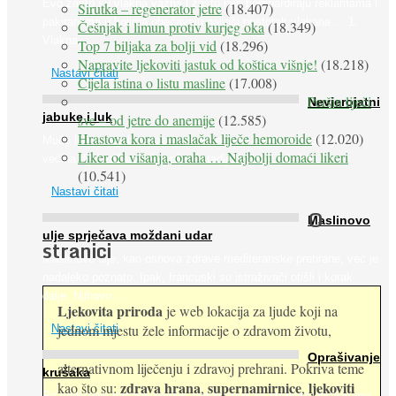
Evo zašto su vlakna važna i zašto nas bombardiraju reklamama i
Sirutka – regenerator jetre
(18.407)
pakiranjima u kojima obećavaju najviši postotak vlakana ... 1.
Češnjak i limun protiv kurjeg oka
(18.349)
Vlakna ...
Top 7 biljaka za bolji vid
(18.296)
Napravite ljekoviti jastuk od koštica višnje!
(18.218)
Nastavi čitati
Cijela istina o listu masline
(17.008)
Peršin liječi
Nevjerojatni
jabuke i luk
sve – od jetre do anemije
(12.585)
Hrastova kora i maslačak liječe hemoroide
(12.020)
Muče li vas tegobe vezane uz srce, oči i živce, od kojih pati
Liker od višanja, oraha … Najbolji domaći likeri
većina dijabetičara u kasnijem stadiju bolesti, jabuke ...
(10.541)
Nastavi čitati
O
Maslinovo
ulje sprječava moždani udar
stranici
Maslinovo ulje, kao osnova zdrave mediteranske prehrane, već je
nadaleko poznato. Ipak, francuski su istraživači otišli i korak
dalje. Njihovo ...
Ljekovita priroda
je web lokacija za ljude koji na
jednom mjestu žele informacije o zdravom životu,
Nastavi čitati
Oprašivanje
alternativnom liječenju i zdravoj prehrani. Pokriva teme
krušaka
zdrava hrana
supernamirnice
ljekoviti
kao što su:
,
,
Pri podizanju nasada kruške zanemaruje se problem oprašivanja