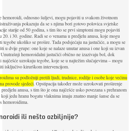
e hemoroidi, odnosno šuljevi, mogu pojaviti u svakom životnom
istraživanja pokazuju da se s njima bori gotovo polovica svjetske
cije starije od 50 godina, s tim što se prvi simptomi mogu pojaviti
 20. i 30. godine. Radi se o venama u predjelu anusa, koje mogu
ti tegobe ukoliko se prošire. Tada podsjećaju na jastučiće, a mogu se
liti u dvije grupe: one koje se nalaze unutar anusa i one koji su izvan
 Unutrašnji hemoroidalni jastučići obično ne izazivaju bol, dok
i najčešće uzrokuju tegobe, koje se u najtežim slučajevima – mogu
iti isključivo kirurškom intervencijom.
idima su podložniji pretili ljudi, trudnice, rodilje i osobe koje većinu
na provode sjedeći
. Opstipacija također može uzrokovati proširenje
 predjelu anusa, s tim što je ona najčešće usko povezana s prehranom
i koji jedu hranu bogatu vlaknima imaju znatno manje šanse da se
 s hemoroidima.
roidi ili nešto ozbiljnije?