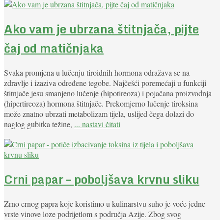
Ako vam je ubrzana štitnjača, pijte
čaj od matičnjaka
Svaka promjena u lučenju tiroidnih hormona odražava se na
zdravlje i izaziva određene tegobe. Najčešći poremećaji u funkciji
štitnjače jesu smanjeno lučenje (hipotireoza) i pojačana proizvodnja
(hipertireoza) hormona štitnjače. Prekomjerno lučenje tiroksina
može znatno ubrzati metabolizam tijela, uslijed čega dolazi do
naglog gubitka težine,
... nastavi čitati
Crni papar – poboljšava krvnu sliku
Zrno crnog papra koje koristimo u kulinarstvu suho je voće jedne
vrste vinove loze podrijetlom s područja Azije. Zbog svog