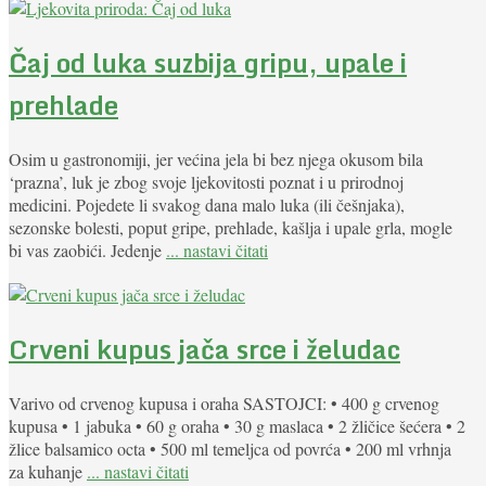
Čaj od luka suzbija gripu, upale i
prehlade
Osim u gastronomiji, jer većina jela bi bez njega okusom bila
‘prazna’, luk je zbog svoje ljekovitosti poznat i u prirodnoj
medicini. Pojedete li svakog dana malo luka (ili češnjaka),
sezonske bolesti, poput gripe, prehlade, kašlja i upale grla, mogle
bi vas zaobići. Jedenje
... nastavi čitati
Crveni kupus jača srce i želudac
Varivo od crvenog kupusa i oraha SASTOJCI: • 400 g crvenog
kupusa • 1 jabuka • 60 g oraha • 30 g maslaca • 2 žličice šećera • 2
žlice balsamico octa • 500 ml temeljca od povrća • 200 ml vrhnja
za kuhanje
... nastavi čitati