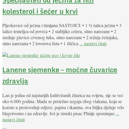
kolesterol i šećer u krvi
Pljeskavice od ječma i timijana SASTOJCI: • 1 ½ šalica ječma • 3
šalice temeljca od povrća • 2 stabljike celera, sitno narezane • 2
srednje glavice crvenog luka, sitno narezane • 2 režnja češnjaka,
sitno narezana • 2 lovorova lista • 1 žličica
... nastavi čitati
Lanene sjemenke – moćne čuvarice
zdravlja
Lan je jedna od najstarijih kultiviranih žitarica na svijetu, sije se već
oko 6.000 godina. Mada se pretežno uzgaja zbog vlakana, koja se
koriste u proizvodnji odjeće, papira i tkanina, ova biljka djeluje vrlo
blagotvorno i na zdravlje. Još je rimski pisac Plinije spominjao
...
nastavi čitati