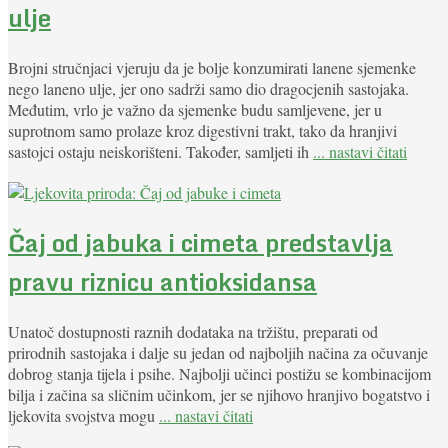
ulje
Brojni stručnjaci vjeruju da je bolje konzumirati lanene sjemenke
nego laneno ulje, jer ono sadrži samo dio dragocjenih sastojaka.
Međutim, vrlo je važno da sjemenke budu samljevene, jer u
suprotnom samo prolaze kroz digestivni trakt, tako da hranjivi
sastojci ostaju neiskorišteni. Također, samljeti ih
... nastavi čitati
Čaj od jabuka i cimeta predstavlja
pravu riznicu antioksidansa
Unatoč dostupnosti raznih dodataka na tržištu, preparati od
prirodnih sastojaka i dalje su jedan od najboljih načina za očuvanje
dobrog stanja tijela i psihe. Najbolji učinci postižu se kombinacijom
bilja i začina sa sličnim učinkom, jer se njihovo hranjivo bogatstvo i
ljekovita svojstva mogu
... nastavi čitati