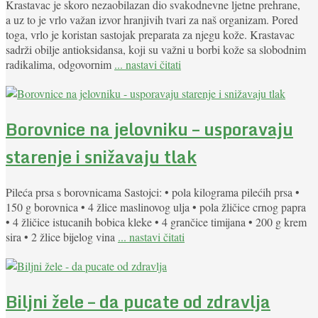
Krastavac je skoro nezaobilazan dio svakodnevne ljetne prehrane,
a uz to je vrlo važan izvor hranjivih tvari za naš organizam. Pored
toga, vrlo je koristan sastojak preparata za njegu kože. Krastavac
sadrži obilje antioksidansa, koji su važni u borbi kože sa slobodnim
radikalima, odgovornim
... nastavi čitati
Borovnice na jelovniku – usporavaju
starenje i snižavaju tlak
Pileća prsa s borovnicama Sastojci: • pola kilograma pilećih prsa •
150 g borovnica • 4 žlice maslinovog ulja • pola žličice crnog papra
• 4 žličice istucanih bobica kleke • 4 grančice timijana • 200 g krem
sira • 2 žlice bijelog vina
... nastavi čitati
Biljni žele – da pucate od zdravlja