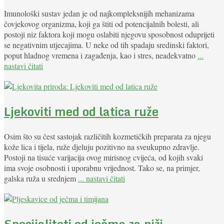
Imunološki sustav jedan je od najkompleksnijih mehanizama
čovjekovog organizma, koji ga štiti od potencijalnih bolesti, ali
postoji niz faktora koji mogu oslabiti njegovu sposobnost oduprijeti
se negativnim utjecajima. U neke od tih spadaju sredinski faktori,
poput hladnog vremena i zagađenja, kao i stres, neadekvatno
...
nastavi čitati
Ljekoviti med od latica ruže
Osim što su čest sastojak različitih kozmetičkih preparata za njegu
kože lica i tijela, ruže djeluju pozitivno na sveukupno zdravlje.
Postoji na tisuće varijacija ovog mirisnog cvijeća, od kojih svaki
ima svoje osobnosti i uporabnu vrijednost. Tako se, na primjer,
galska ruža u srednjem
... nastavi čitati
Specijaliteti od ječma za niži