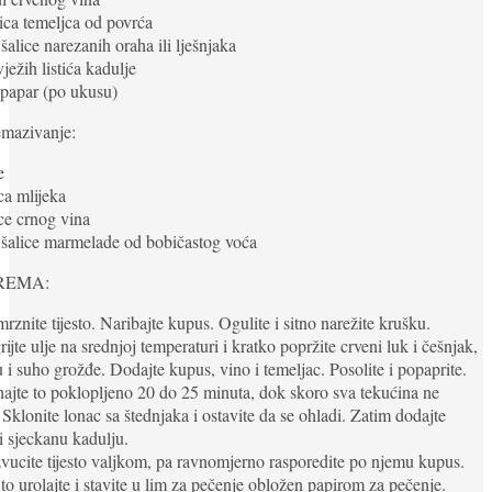
lica temeljca od povrća
 šalice narezanih oraha ili lješnjaka
vježih listića kadulje
i papar (po ukusu)
emazivanje:
e
ica mlijeka
ice crnog vina
 šalice marmelade od bobičastog voća
REMA:
rznite tijesto. Naribajte kupus. Ogulite i sitno narežite krušku.
rijte ulje na srednjoj temperaturi i kratko popržite crveni luk i češnjak,
 i suho grožđe. Dodajte kupus, vino i temeljac. Posolite i popaprite.
ajte to poklopljeno 20 do 25 minuta, dok skoro sva tekućina ne
. Sklonite lonac sa štednjaka i ostavite da se ohladi. Zatim dodajte
i sjeckanu kadulju.
vucite tijesto valjkom, pa ravnomjerno rasporedite po njemu kupus.
to urolajte i stavite u lim za pečenje obložen papirom za pečenje.