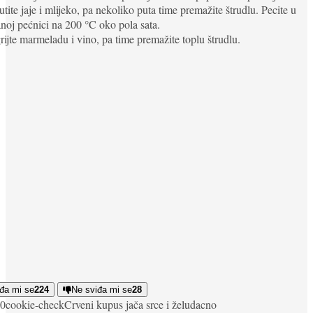
tite jaje i mlijeko, pa nekoliko puta time premažite štrudlu. Pecite u
anoj pećnici na 200 °C oko pola sata.
rijte marmeladu i vino, pa time premažite toplu štrudlu.
đa mi se
224
Ne sviđa mi se
28
0
cookie-check
Crveni kupus jača srce i želudac
no