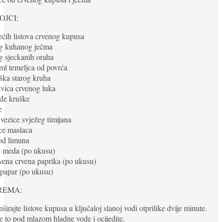
OJCI:
ećih listova crvenog kupusa
 g kuhanog ječma
g sjeckanih oraha
ml temeljca od povrća
iška starog kruha
avica crvenog luka
rđe kruške
e
 vezice svježeg timijana
ice maslaca
od limuna
o meda (po ukusu)
vena crvena paprika (po ukusu)
i papar (po ukusu)
REMA:
nširajte listove kupusa u ključaloj slanoj vodi otprilike dvije minute.
te to pod mlazom hladne vode i ocijedite.