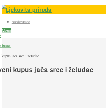
Naslovnica
Menu
e
a hrana
 kupus jača srce i želudac
veni kupus jača srce i želudac