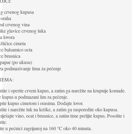
OJCI:
kg crvenog kupusa
 oraha
ml crvenog vina
like glavice crvenog luka
ta lovora
 žličice cimeta
ice balsamico octa
ice brusnica
i papar (po ukusu)
 za podmazivanje lima za pečenje
REMA:
stite i operite crveni kupus, a zatim ga narežite na krupnije komade.
e kupus u podmazani lim za pečenje.
pite kupus cimetom i orasima. Dodajte lovor.
lite i narežite luk na kriške, a zatim ga rasporedite oko kupusa.
iješajte vino, ocat i brusnice, a zatim time prelijte kupus. Posolite i
ite.
ite u pećnici zagrijanoj na 160 °C oko 40 minuta.