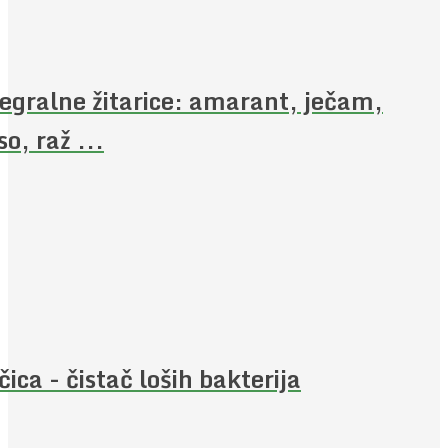
egralne žitarice: amarant, ječam,
so, raž ...
čica - čistač loših bakterija