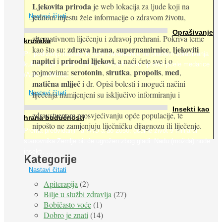
Ljekovita priroda
je web lokacija za ljude koji na
jednom mjestu žele informacije o zdravom životu,
Nastavi čitati
Oprašivanje
alternativnom liječenju i zdravoj prehrani. Pokriva teme
krušaka
zdrava hrana
supernamirnice
ljekoviti
kao što su:
,
,
Pri podizanju nasada kruške zanemaruje se problem oprašivanja
napitci
prirodni lijekovi
i
, a naći ćete sve i o
kukcima jer vlada uvjerenje da će krušku oprašiti pčele medarice
serotonin
sirutka
propolis
med
pojmovima:
,
,
,
,
(Apis mellifera). ...
matična mliječ
i dr. Opisi bolesti i mogući načini
Nastavi čitati
liječenja namijenjeni su isključivo informiranju i
Insekti kao
zdravstvenom prosvjećivanju opće populacije, te
hrana budućnosti
nipošto ne zamjenjuju liječničku dijagnozu ili liječenje.
Prema predviđanjima FAO-a do 2050. godine život 9 milijardi
stanovnika Zemlje bit će ugrožen zbog gladi. Nadu (možda) nude
insekti. ...
Kategorije
Nastavi čitati
Apiterapija
(2)
Bilje u službi zdravlja
(27)
Bobičasto voće
(1)
Dobro je znati
(14)