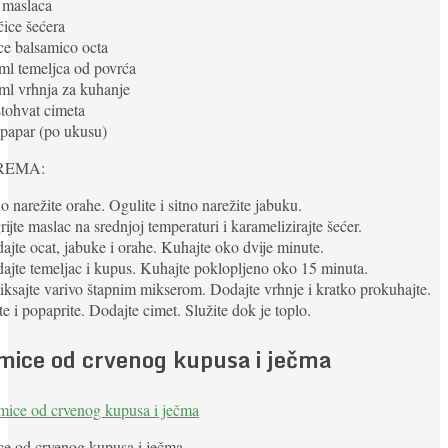
 maslaca
ičice šećera
ice balsamico octa
ml temeljca od povrća
ml vrhnja za kuhanje
stohvat cimeta
i papar (po ukusu)
REMA:
no narežite orahe. Ogulite i sitno narežite jabuku.
rijte maslac na srednjoj temperaturi i karamelizirajte šećer.
ajte ocat, jabuke i orahe. Kuhajte oko dvije minute.
ajte temeljac i kupus. Kuhajte poklopljeno oko 15 minuta.
iksajte varivo štapnim mikserom. Dodajte vrhnje i kratko prokuhajte.
te i popaprite. Dodajte cimet. Služite dok je toplo.
mice od crvenog kupusa i ječma
ce od crvenog kupusa i ječma