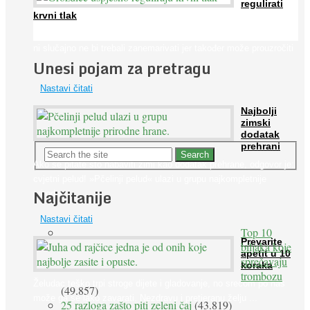
regulirati
krvni tlak
Iako je »visok krvni tlak« mnogo opasniji od niskog, »hipotenziju«
ni slučajno ne bi trebali zanemarivati jer također može prouzročiti
Unesi pojam za pretragu
...
Nastavi čitati
Najbolji
zimski
dodatak
prehrani
Ako se pitate što nabaviti zimi kao dodatak prehrane, odgovor je:
cvjetni pelud! »Pčelinji pelud« ulazi u grupu najkompletnije
Najčitanije
prirodne ...
Nastavi čitati
Top 10
Prevarite
biljaka koje
apetit u 10
sprečavaju
koraka
trombozu
Želudac teško trpi stroge dijete i gladovanje, no srećom po nas
(49.857)
može ga se lako zavarati. Nezdravu i pretjeranu želju ...
25 razloga zašto piti zeleni čaj
(43.819)