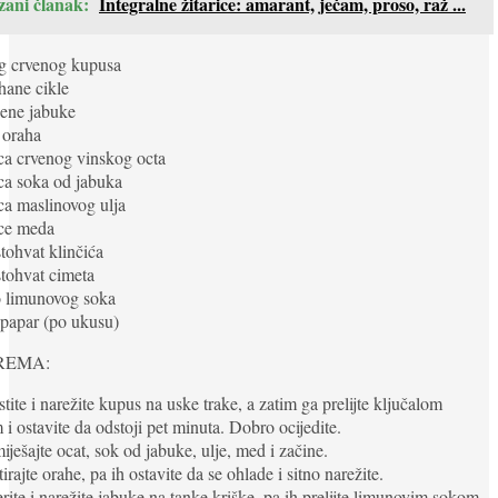
zani članak:
Integralne žitarice: amarant, ječam, proso, raž ...
 g crvenog kupusa
hane cikle
lene jabuke
 oraha
ica crvenog vinskog octa
ica soka od jabuka
ica maslinovog ulja
ice meda
stohvat klinčića
stohvat cimeta
o limunovog soka
i papar (po ukusu)
REMA:
stite i narežite kupus na uske trake, a zatim ga prelijte ključalom
i ostavite da odstoji pet minuta. Dobro ocijedite.
iješajte ocat, sok od jabuke, ulje, med i začine.
tirajte orahe, pa ih ostavite da se ohlade i sitno narežite.
rite i narežite jabuke na tanke kriške, pa ih prelijte limunovim sokom.