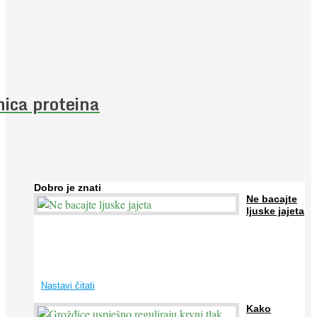
nica proteina
Dobro je znati
Ne bacajte
ljuske jajeta
Jaja su vrlo hranjiva namirnica bogata proteinima, kalcijem i
drugim mineralima, te ih svakodnevno konzumiraju milijuni ljudi
širom svijeta. Osim ...
Nastavi čitati
Kako