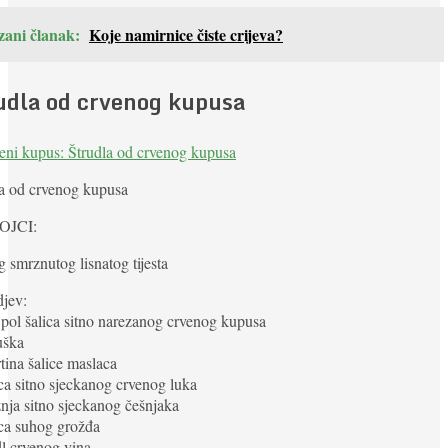
zani članak:
Koje namirnice čiste crijeva?
udla od crvenog kupusa
la od crvenog kupusa
OJCI:
g smrznutog lisnatog tijesta
djev:
i pol šalica sitno narezanog crvenog kupusa
uška
rtina šalice maslaca
ica sitno sjeckanog crvenog luka
žnja sitno sjeckanog češnjaka
ica suhog grožđa
dl crvenog vina