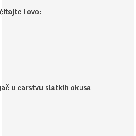
čitajte i ovo:
ač u carstvu slatkih okusa