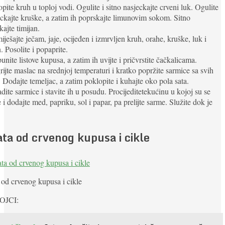
opite kruh u toploj vodi. Ogulite i sitno nasjeckajte crveni luk. Ogulite
eckajte kruške, a zatim ih poprskajte limunovim sokom. Sitno
kajte timijan.
iješajte ječam, jaje, ocijeđen i izmrvljen kruh, orahe, kruške, luk i
n. Posolite i popaprite.
unite listove kupusa, a zatim ih uvijte i pričvrstite čačkalicama.
rijte maslac na srednjoj temperaturi i kratko popržite sarmice sa svih
. Dodajte temeljac, a zatim poklopite i kuhajte oko pola sata.
adite sarmice i stavite ih u posudu. Procijeditetekućinu u kojoj su se
 i dodajte med, papriku, sol i papar, pa prelijte sarme. Služite dok je
ata od crvenog kupusa i cikle
 od crvenog kupusa i cikle
OJCI: