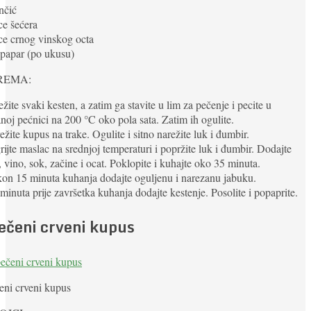
inčić
ice šećera
ice crnog vinskog octa
i papar (po ukusu)
REMA:
ežite svaki kesten, a zatim ga stavite u lim za pečenje i pecite u
anoj pećnici na 200 °C oko pola sata. Zatim ih ogulite.
ežite kupus na trake. Ogulite i sitno narežite luk i đumbir.
rijte maslac na srednjoj temperaturi i popržite luk i đumbir. Dodajte
 vino, sok, začine i ocat. Poklopite i kuhajte oko 35 minuta.
on 15 minuta kuhanja dodajte oguljenu i narezanu jabuku.
 minuta prije završetka kuhanja dodajte kestenje. Posolite i popaprite.
ečeni crveni kupus
eni crveni kupus