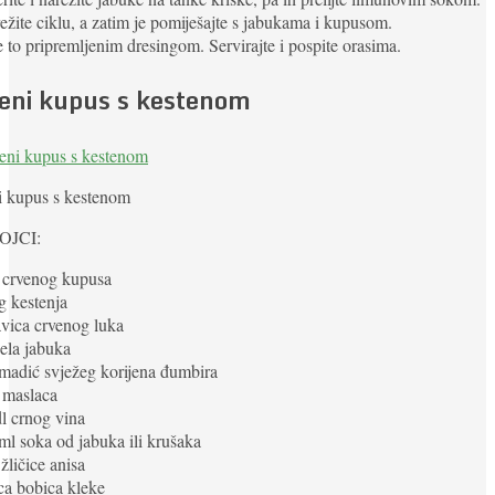
ežite ciklu, a zatim je pomiješajte s jabukama i kupusom.
te to pripremljenim dresingom. Servirajte i pospite orasima.
eni kupus s kestenom
i kupus s kestenom
OJCI:
g crvenog kupusa
g kestenja
avica crvenog luka
sela jabuka
madić svježeg korijena đumbira
 maslaca
dl crnog vina
ml soka od jabuka ili krušaka
 žličice anisa
ica bobica kleke