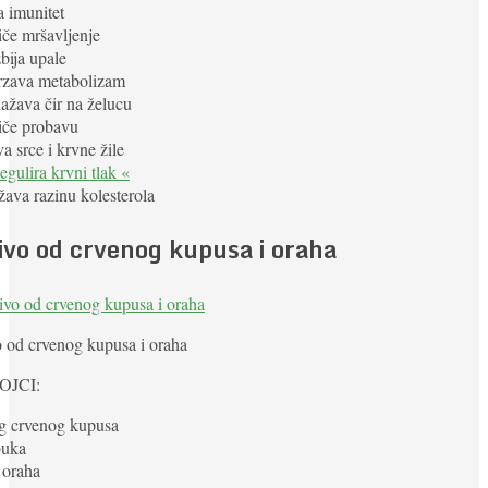
 imunitet
če mršavljenje
bija upale
zava metabolizam
ažava čir na želucu
iče probavu
 srce i krvne žile
egulira krvni tlak «
ava razinu kolesterola
ivo od crvenog kupusa i oraha
 od crvenog kupusa i oraha
OJCI:
 g crvenog kupusa
buka
 oraha