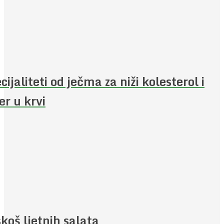
cijaliteti od ječma za niži kolesterol i
er u krvi
koš ljetnih salata