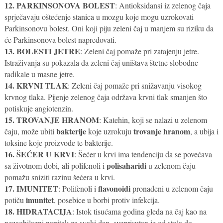
12. PARKINSONOVA BOLEST
: Antioksidansi iz zelenog čaja
sprječavaju oštećenje stanica u mozgu koje mogu uzrokovati
Parkinsonovu bolest. Oni koji piju zeleni čaj u manjem su riziku da
će Parkinsonova bolest napredovati.
13. BOLESTI JETRE
: Zeleni čaj pomaže pri zatajenju jetre.
Istraživanja su pokazala da zeleni čaj uništava štetne slobodne
radikale u masne jetre.
14. KRVNI TLAK
: Zeleni čaj pomaže pri snižavanju visokog
krvnog tlaka. Pijenje zelenog čaja održava krvni tlak smanjen što
potiskuje angiotenzin.
15. TROVANJE HRANOM
: Katehin, koji se nalazi u zelenom
bakterije
trovanje hranom
čaju, može ubiti
koje uzrokuju
, a ubija i
toksine koje proizvode te bakterije.
16. ŠEĆER U KRVI
: Šećer u krvi ima tendenciju da se povećava
polisaharidi
sa životnom dobi, ali polifenoli i
u zelenom čaju
pomažu sniziti razinu šećera u krvi.
17. IMUNITET
flavonoidi
: Polifenoli i
pronađeni u zelenom čaju
imunitet
potiču
, posebice u borbi protiv infekcija.
18. HIDRATACIJA
: Istok tisućama godina gleda na čaj kao na
nezaobilazni napitak za svaki dan, sveprisutan je od stola do