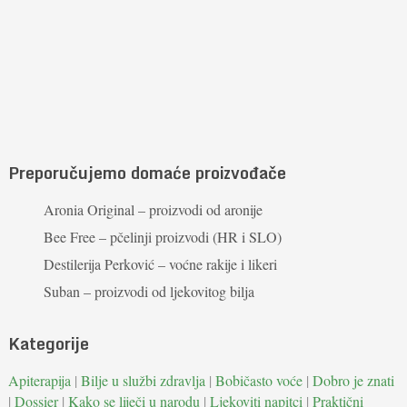
Preporučujemo domaće proizvođače
Aronia Original – proizvodi od aronije
Bee Free – pčelinji proizvodi (HR i SLO)
Destilerija Perković – voćne rakije i likeri
Suban – proizvodi od ljekovitog bilja
Kategorije
Apiterapija
|
Bilje u službi zdravlja
|
Bobičasto voće
|
Dobro je znati
|
Dossier
|
Kako se liječi u narodu
|
Ljekoviti napitci
|
Praktični