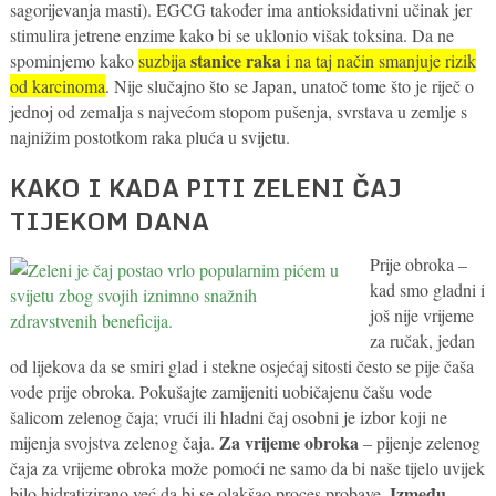
sagorijevanja masti). EGCG također ima antioksidativni učinak jer
stimulira jetrene enzime kako bi se uklonio višak toksina. Da ne
stanice raka
spominjemo kako
suzbija
i na taj način smanjuje rizik
od karcinoma
. Nije slučajno što se Japan, unatoč tome što je riječ o
jednoj od zemalja s najvećom stopom pušenja, svrstava u zemlje s
najnižim postotkom raka pluća u svijetu.
KAKO I KADA PITI ZELENI ČAJ
TIJEKOM DANA
Prije obroka –
kad smo gladni i
još nije vrijeme
za ručak, jedan
od lijekova da se smiri glad i stekne osjećaj sitosti često se pije čaša
vode prije obroka. Pokušajte zamijeniti uobičajenu čašu vode
šalicom zelenog čaja; vrući ili hladni čaj osobni je izbor koji ne
Za vrijeme obroka
mijenja svojstva zelenog čaja.
– pijenje zelenog
čaja za vrijeme obroka može pomoći ne samo da bi naše tijelo uvijek
Između
bilo hidratizirano već da bi se olakšao proces probave.