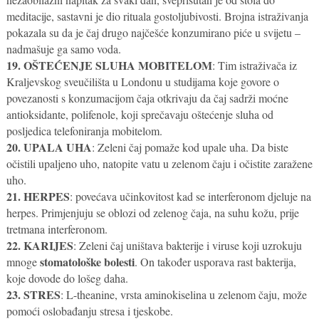
meditacije, sastavni je dio rituala gostoljubivosti. Brojna istraživanja
pokazala su da je čaj drugo najčešće konzumirano piće u svijetu –
nadmašuje ga samo voda.
19. OŠTEĆENJE SLUHA MOBITELOM
: Tim istraživača iz
Kraljevskog sveučilišta u Londonu u studijama koje govore o
povezanosti s konzumacijom čaja otkrivaju da čaj sadrži moćne
antioksidante, polifenole, koji sprečavaju oštećenje sluha od
posljedica telefoniranja mobitelom.
20. UPALA UHA
: Zeleni čaj pomaže kod upale uha. Da biste
očistili upaljeno uho, natopite vatu u zelenom čaju i očistite zaražene
uho.
21. HERPES
: povećava učinkovitost kad se interferonom djeluje na
herpes. Primjenjuju se oblozi od zelenog čaja, na suhu kožu, prije
tretmana interferonom.
22. KARIJES
: Zeleni čaj uništava bakterije i viruse koji uzrokuju
stomatološke bolesti
mnoge
. On također usporava rast bakterija,
koje dovode do lošeg daha.
23. STRES
: L-theanine, vrsta aminokiselina u zelenom čaju, može
pomoći oslobađanju stresa i tjeskobe.