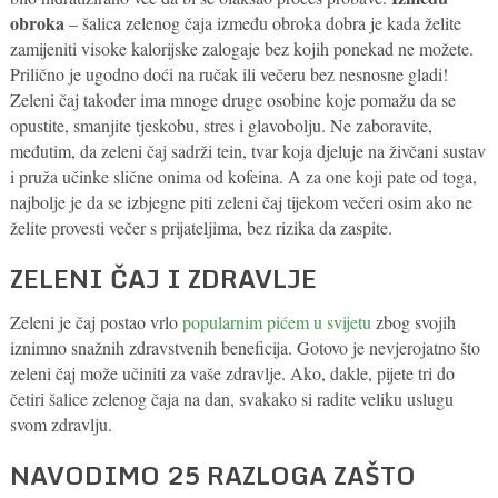
obroka
– šalica zelenog čaja između obroka dobra je kada želite
zamijeniti visoke kalorijske zalogaje bez kojih ponekad ne možete.
Prilično je ugodno doći na ručak ili večeru bez nesnosne gladi!
Zeleni čaj također ima mnoge druge osobine koje pomažu da se
opustite, smanjite tjeskobu, stres i glavobolju. Ne zaboravite,
međutim, da zeleni čaj sadrži tein, tvar koja djeluje na živčani sustav
i pruža učinke slične onima od kofeina. A za one koji pate od toga,
najbolje je da se izbjegne piti zeleni čaj tijekom večeri osim ako ne
želite provesti večer s prijateljima, bez rizika da zaspite.
ZELENI ČAJ I ZDRAVLJE
Zeleni je čaj postao vrlo
popularnim pićem u svijetu
zbog svojih
iznimno snažnih zdravstvenih beneficija. Gotovo je nevjerojatno što
zeleni čaj može učiniti za vaše zdravlje. Ako, dakle, pijete tri do
četiri šalice zelenog čaja na dan, svakako si radite veliku uslugu
svom zdravlju.
NAVODIMO 25 RAZLOGA ZAŠTO