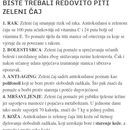
BISTE TREBALI REDOVITO PITI
ZELENI ČAJ
1. RAK
: Zeleni čaj smanjuje rizik od raka. Antioksidansi u zelenom
čaju su 100 puta učinkovitiji od vitamina C i 24 puta bolji od
vitamina E. To pomaže tijelu da štiti stanice od oštećenja za koje se
vjeruje da su povezane s rakom.
2. BOLESTI SRCA
: Zeleni čaj pomaže u sprečavanju srčanih
bolesti i moždanog udara zbog snižavanja razine kolesterola. Čak i
nakon srčanog udara sprječava izumiranje stanica i ubrzava
oporavak.
3. ANTI-AGING
: Zeleni čaj sadrži antioksidanse poznate kao
polifenoli
koji se bore protiv slobodnih radikala. Što pak znači da
pomaže u borbi protiv starenja i potiče dugovječnost.
4. MRŠAVLJENJE
: Zeleni čaj pomaže pri gubitku tjelesne težine
jer sagorijeva masnoće i pojačava metabolizam. U jednome danu
tako može sagorjeti 70 kalorija, znači do 7 kg u jednoj godini.
5. KOŽA
: Antioksidans iz zelenog čaja štiti kožu od štetnog
starenje kože
djelovanja slobodnih radikala, koji uzrokuju bore i
, a
pomaže i protiv raka kože.