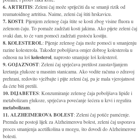
6. ARTRITIS
: Zeleni čaj može spriječiti da se smanji rizik od
reumatoidnog artritisa. Naime, zeleni čaj štiti hrskavicu.
7. KOSTI
: Pijenjem zelenog čaja štite se kosti zbog visine fluora u
zelenom čaju. To pomaže zadržati kosti jakima. Ako pijete zeleni čaj
svaki dan, to će vam pomoći zadržati gustoću kostiju.
8. KOLESTEROL
: Pijenje zelenog čaja može pomoći u smanjenju
razine kolesterola. Također poboljšava omjer dobrog kolesterola u
kolesterol
odnosu na loš
, naprosto smanjuje loš kolesterol.
9. GOJAZNOST
: Zeleni čaj sprječava pretilost zaustavljanjem
kretanja glukoze u masnim stanicama. Ako vodite računa o zdravoj
prehrani, redovito vježbajte i pijte zeleni čaj, pa je mala vjerojatnost
da ćete biti pretili.
10. DIJABETES
: Konzumiranje zelenog čaja poboljšava lipide i
metabolizam glukoze, sprječava povećanje šećera u krvi i regulira
metabolizam
.
11. ALZHEIMEROVA BOLEST
: Zeleni čaj potiče pamćenje.
Premda ne postoji lijek za Alzheimerovu bolest, zeleni čaj usporava
proces smanjenja acetilkolina u mozgu, što dovodi do Alzheimerove
bolesti.