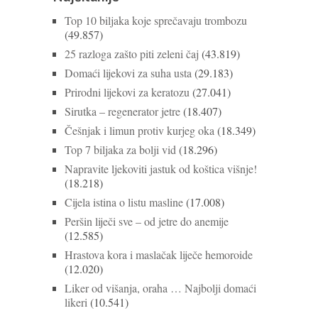
Top 10 biljaka koje sprečavaju trombozu
(49.857)
25 razloga zašto piti zeleni čaj
(43.819)
Domaći lijekovi za suha usta
(29.183)
Prirodni lijekovi za keratozu
(27.041)
Sirutka – regenerator jetre
(18.407)
Češnjak i limun protiv kurjeg oka
(18.349)
Top 7 biljaka za bolji vid
(18.296)
Napravite ljekoviti jastuk od koštica višnje!
(18.218)
Cijela istina o listu masline
(17.008)
Peršin liječi sve – od jetre do anemije
(12.585)
Hrastova kora i maslačak liječe hemoroide
(12.020)
Liker od višanja, oraha … Najbolji domaći
likeri
(10.541)