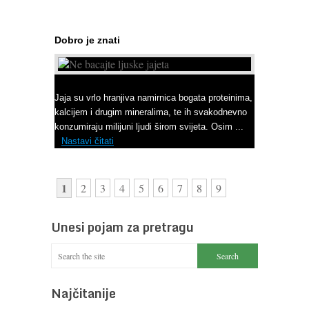
Dobro je znati
Ne bacajte ljuske jajeta
Jaja su vrlo hranjiva namirnica bogata proteinima,
kalcijem i drugim mineralima, te ih svakodnevno
konzumiraju milijuni ljudi širom svijeta. Osim ...
Nastavi čitati
1
2
3
4
5
6
7
8
9
Unesi pojam za pretragu
Najčitanije