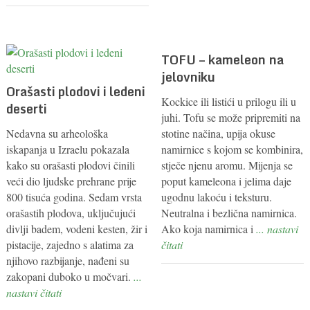
TOFU – kameleon na
jelovniku
Orašasti plodovi i ledeni
Kockice ili listići u prilogu ili u
deserti
juhi. Tofu se može pripremiti na
Nedavna su arheološka
stotine načina, upija okuse
iskapanja u Izraelu pokazala
namirnice s kojom se kombinira,
kako su orašasti plodovi činili
stječe njenu aromu. Mijenja se
veći dio ljudske prehrane prije
poput kameleona i jelima daje
800 tisuća godina. Sedam vrsta
ugodnu lakoću i teksturu.
orašastih plodova, uključujući
Neutralna i bezlična namirnica.
divlji badem, vodeni kesten, žir i
Ako koja namirnica i
... nastavi
pistacije, zajedno s alatima za
čitati
njihovo razbijanje, nađeni su
zakopani duboko u močvari.
...
nastavi čitati