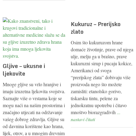
Kukuruz – Prerijsko
zlato
Osim što kukuruzom hrane
domaće životinje, prave od njega
ulje, melju ga u brašno, prave
kukuruzni sirup i pucaju kokice,
Gljive – ukusne i
Amerikanci od svoga
ljekovite
“prerijskog zlata” dobivaju više
Mnoge gljive su vrlo hranjive i
proizvoda nego što možete
imaju izuzetna ljekovita svojstva.
zamisliti: etanolsko gorivo,
Saznajte više o vrstama koje se
tiskarsku tintu, pelene za
mogu naći na našim prostorima i
jednokratnu upotrebu i čitavo
značajno utjecati na održavanje
mnoštvo biorazgradivih
...
vašeg dobrog zdravlja. Gljive su
nastavi čitati
od davnina korištene kao hrana,
lijek, otrov, a u mnogim drevnim