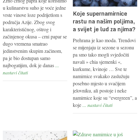
Zrno crnog papra koje koristimo
u kulinarstvu suho je voće jedne
Koje supernamirnice
vrste vinove loze podrijetlom s
rastu na našim poljima,
područja Azije. Zbog svog
a svijet je lud za njima?
karakterističnog, oštrog i
začinjenog okusa – crni papar se
Prehrana je kao moda. Trendovi
dugo vremena smatrao
se mijenjaju iz sezone u sezonu
jedinstvenim skupim začinom,
pa smo tako mogli svjedočiti
pa je bio dostupan samo
navali » chia sjemenki «,
najbogatijim, dok je danas
...
kurkume, kvinoje … Sve te
nastavi čitati
namirnice svakako zaslužuju
posebno mjesto u svačijem
jelovniku, ali postoje i neke
namirnice koje su “evergreen”, a
koje
... nastavi čitati