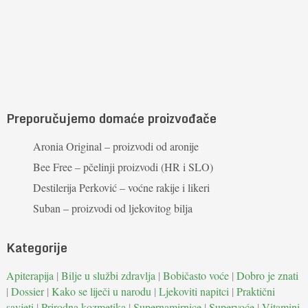
Preporučujemo domaće proizvođače
Aronia Original – proizvodi od aronije
Bee Free – pčelinji proizvodi (HR i SLO)
Destilerija Perković – voćne rakije i likeri
Suban – proizvodi od ljekovitog bilja
Kategorije
Apiterapija
|
Bilje u službi zdravlja
|
Bobičasto voće
|
Dobro je znati
|
Dossier
|
Kako se liječi u narodu
|
Ljekoviti napitci
|
Praktični
savjeti
|
Prirodna kozmetika
|
Supernamirnice
|
Supervoće
|
Vitamini