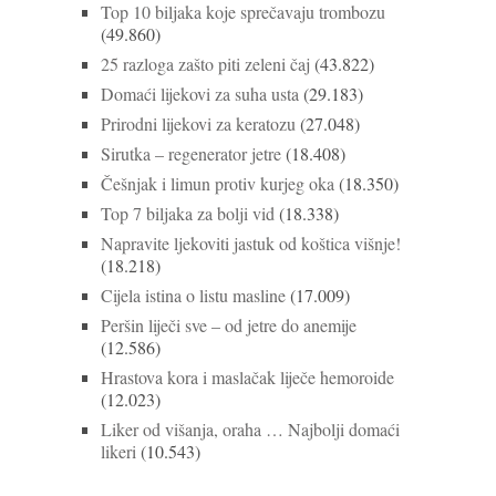
Top 10 biljaka koje sprečavaju trombozu
(49.860)
25 razloga zašto piti zeleni čaj
(43.822)
Domaći lijekovi za suha usta
(29.183)
Prirodni lijekovi za keratozu
(27.048)
Sirutka – regenerator jetre
(18.408)
Češnjak i limun protiv kurjeg oka
(18.350)
Top 7 biljaka za bolji vid
(18.338)
Napravite ljekoviti jastuk od koštica višnje!
(18.218)
Cijela istina o listu masline
(17.009)
Peršin liječi sve – od jetre do anemije
(12.586)
Hrastova kora i maslačak liječe hemoroide
(12.023)
Liker od višanja, oraha … Najbolji domaći
likeri
(10.543)