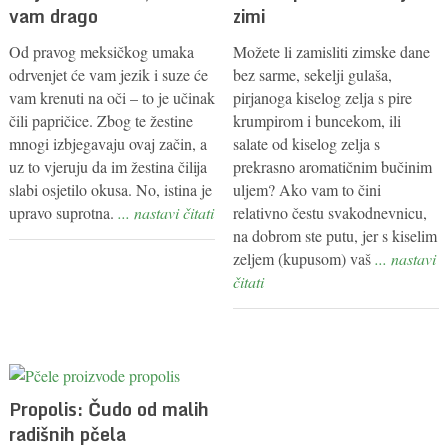
vam drago
zimi
Od pravog meksičkog umaka
Možete li zamisliti zimske dane
odrvenjet će vam jezik i suze će
bez sarme, sekelji gulaša,
vam krenuti na oči – to je učinak
pirjanoga kiselog zelja s pire
čili papričice. Zbog te žestine
krumpirom i buncekom, ili
mnogi izbjegavaju ovaj začin, a
salate od kiselog zelja s
uz to vjeruju da im žestina čilija
prekrasno aromatičnim bučinim
slabi osjetilo okusa. No, istina je
uljem? Ako vam to čini
upravo suprotna.
... nastavi čitati
relativno čestu svakodnevnicu,
na dobrom ste putu, jer s kiselim
zeljem (kupusom) vaš
... nastavi
čitati
Propolis: Čudo od malih
radišnih pčela