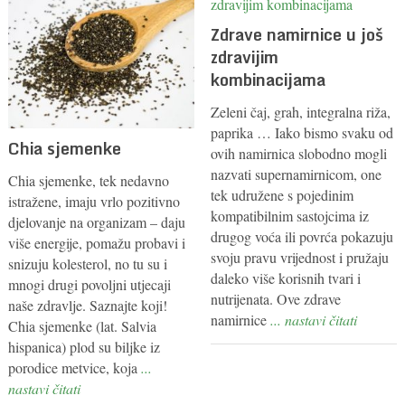
Zdrave namirnice u još
zdravijim
kombinacijama
Zeleni čaj, grah, integralna riža,
paprika … Iako bismo svaku od
Chia sjemenke
ovih namirnica slobodno mogli
nazvati supernamirnicom, one
Chia sjemenke, tek nedavno
tek udružene s pojedinim
istražene, imaju vrlo pozitivno
kompatibilnim sastojcima iz
djelovanje na organizam – daju
drugog voća ili povrća pokazuju
više energije, pomažu probavi i
svoju pravu vrijednost i pružaju
snizuju kolesterol, no tu su i
daleko više korisnih tvari i
mnogi drugi povoljni utjecaji
nutrijenata. Ove zdrave
naše zdravlje. Saznajte koji!
namirnice
... nastavi čitati
Chia sjemenke (lat. Salvia
hispanica) plod su biljke iz
porodice metvice, koja
...
nastavi čitati