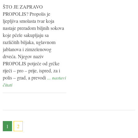
ŠTO JE ZAPRAVO
PROPOLIS? Propolis je
ljepljiva smolasta tvar koja
nastaje preradom biljnih sokova
koje pčele sakupljaju sa
različitih biljaka, uglavnom
jablanova i zimzelenovog
drveća. Njegov naziv
PROPOLIS potječe od grčke
riječi – pro – prije, ispred, za i
polis – grad, a prevodi
... nastavi
čitati
1
2