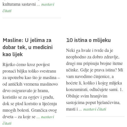
kulturama sastavni
... nastavi
čitati
Masline: U jelima za
10 istina o mlijeku
dobar tek, u medicini
Neki ga hvale i tvrde da je
kao lijek
neophodno za dobro zdravlje,
drugi mu pripisuju brojne štetne
Rijetko ćemo kroz povijest
učinke. Gdje je prava istina? Mi
pronaći biljku toliko svestranu
vam navodimo činjenice, a
za upotrebu kao što je maslina –
hoćete li, koliko i kojeg mlijeka
od antičkih vremena maslinovo
konzumirati, odlučujete sami. 1.
drvo osiguravalo je hranu,
Obiluje svim hranjivim
koristilo se za ogrjev i građu,
sastojcima poput bjelančevina,
dok se plod koristio u liječenju
masti i
... nastavi čitati
mnogih bolesti. Grančica ovog
drveta – za koje se
... nastavi
čitati