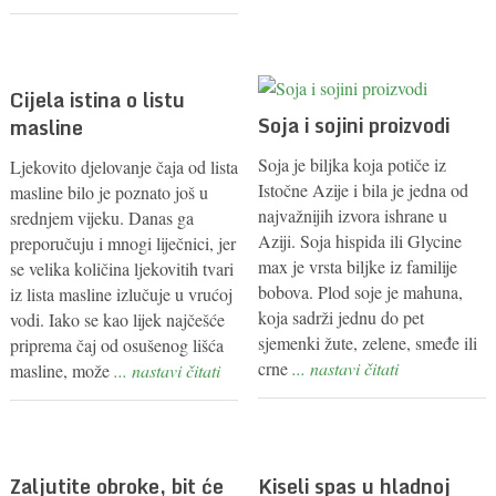
Cijela istina o listu
Soja i sojini proizvodi
masline
Soja je biljka koja potiče iz
Ljekovito djelovanje čaja od lista
Istočne Azije i bila je jedna od
masline bilo je poznato još u
najvažnijih izvora ishrane u
srednjem vijeku. Danas ga
Aziji. Soja hispida ili Glycine
preporučuju i mnogi liječnici, jer
max je vrsta biljke iz familije
se velika količina ljekovitih tvari
bobova. Plod soje je mahuna,
iz lista masline izlučuje u vrućoj
koja sadrži jednu do pet
vodi. Iako se kao lijek najčešće
sjemenki žute, zelene, smeđe ili
priprema čaj od osušenog lišća
crne
... nastavi čitati
masline, može
... nastavi čitati
Zaljutite obroke, bit će
Kiseli spas u hladnoj