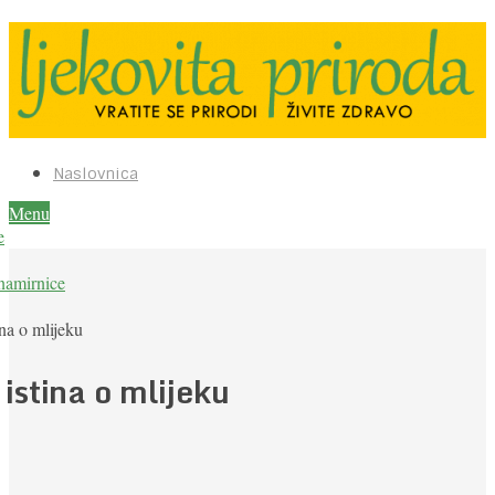
Naslovnica
Menu
e
namirnice
ina o mlijeku
istina o mlijeku