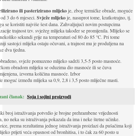
rilizirano ili pasterizirano mlijeko
je, zbog termičke obrade, moguće
Svježe mlijeko
 od 3 do 6 mjeseci.
je, nasuprot tome, kratkotrajno, tj.
a se koristiti najviše šest dana. Zahvaljujući novim postupcima
izacije trajnost tzv. svježeg mlijeka također se promijenila. Mlijeko se
nekoliko sekundi grije na temperaturi od 80 do 85 °C. Pri tome
niji sastojci mlijeka ostaju očuvani, a trajnost mu je produljena na
ike dva tjedna.
brađeno, svježe pomuzeno mlijeko sadrži 3,5-5 posto masnoće.
čkom obradom mlijeku se oduzima dio masnoće ili se čuva
ijenjena, izvorna količina masnoće. Izbor
le moguć između mlijeka sa 0,9, 2,8 i 3,5 posto mliječne masti.
zani članak:
Soja i sojini proizvodi
iki broj istraživanja potvrdio je brojne prehrambene vrijednosti
a, no neka su istraživanja pokazala da ima i neke štetne učinke.
rice, prema rezultatima jednog istraživanja proizlazi da pušačima koji
lijeko prijeti veća opasnost od bronhitisa, i to čak za 60 posto u