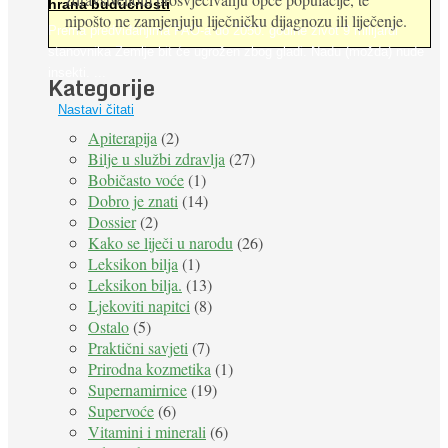
hrana budućnosti
nipošto ne zamjenjuju liječničku dijagnozu ili liječenje.
Prema predviđanjima FAO-a do 2050. godine život 9 milijardi
stanovnika Zemlje bit će ugrožen zbog gladi. Nadu (možda) nude
insekti. ...
Kategorije
Nastavi čitati
Apiterapija
(2)
Bilje u službi zdravlja
(27)
Bobičasto voće
(1)
Dobro je znati
(14)
Dossier
(2)
Kako se liječi u narodu
(26)
Leksikon bilja
(1)
Leksikon bilja.
(13)
Ljekoviti napitci
(8)
Ostalo
(5)
Praktični savjeti
(7)
Prirodna kozmetika
(1)
Supernamirnice
(19)
Supervoće
(6)
Vitamini i minerali
(6)