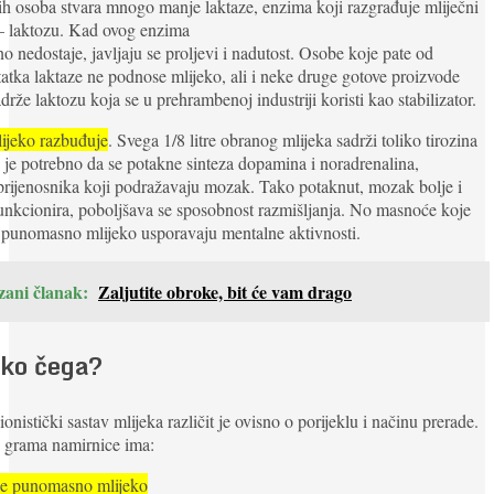
ih osoba stvara mnogo manje laktaze, enzima koji razgrađuje mliječni
– laktozu. Kad ovog enzima
o nedostaje, javljaju se proljevi i nadutost. Osobe koje pate od
atka laktaze ne podnose mlijeko, ali i neke druge gotove proizvode
adrže laktozu koja se u prehrambenoj industriji koristi kao stabilizator.
ijeko razbuđuje
. Svega 1/8 litre obranog mlijeka sadrži toliko tirozina
 je potrebno da se potakne sinteza dopamina i noradrenalina,
rijenosnika koji podražavaju mozak. Tako potaknut, mozak bolje i
unkcionira, poboljšava se sposobnost razmišljanja. No masnoće koje
 punomasno mlijeko usporavaju mentalne aktivnosti.
zani članak:
Zaljutite obroke, bit će vam drago
iko čega?
ionistički sastav mlijeka različit je ovisno o porijeklu i načinu prerade.
 grama namirnice ima:
je punomasno mlijeko