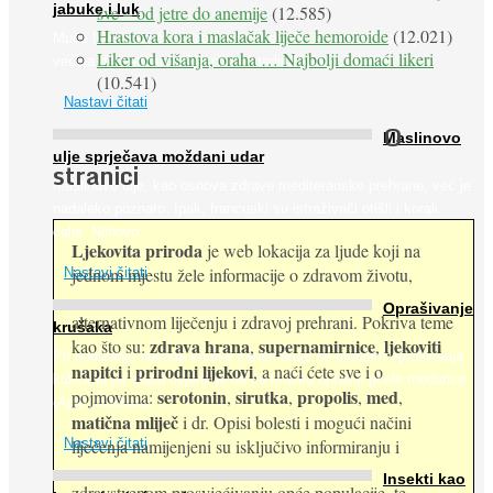
jabuke i luk
sve – od jetre do anemije
(12.585)
Hrastova kora i maslačak liječe hemoroide
(12.021)
Muče li vas tegobe vezane uz srce, oči i živce, od kojih pati
Liker od višanja, oraha … Najbolji domaći likeri
većina dijabetičara u kasnijem stadiju bolesti, jabuke ...
(10.541)
Nastavi čitati
O
Maslinovo
ulje sprječava moždani udar
stranici
Maslinovo ulje, kao osnova zdrave mediteranske prehrane, već je
nadaleko poznato. Ipak, francuski su istraživači otišli i korak
dalje. Njihovo ...
Ljekovita priroda
je web lokacija za ljude koji na
jednom mjestu žele informacije o zdravom životu,
Nastavi čitati
Oprašivanje
alternativnom liječenju i zdravoj prehrani. Pokriva teme
krušaka
zdrava hrana
supernamirnice
ljekoviti
kao što su:
,
,
Pri podizanju nasada kruške zanemaruje se problem oprašivanja
napitci
prirodni lijekovi
i
, a naći ćete sve i o
kukcima jer vlada uvjerenje da će krušku oprašiti pčele medarice
serotonin
sirutka
propolis
med
pojmovima:
,
,
,
,
(Apis mellifera). ...
matična mliječ
i dr. Opisi bolesti i mogući načini
Nastavi čitati
liječenja namijenjeni su isključivo informiranju i
Insekti kao
zdravstvenom prosvjećivanju opće populacije, te