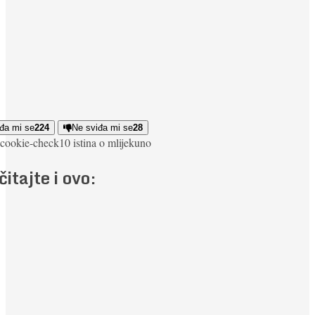
đa mi se
224
Ne sviđa mi se
28
cookie-check
10 istina o mlijeku
no
čitajte i ovo: