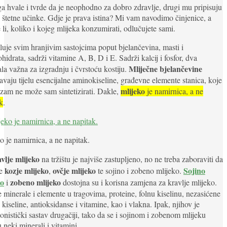
a hvale i tvrde da je neophodno za dobro zdravlje, drugi mu pripisuju
 štetne učinke. Gdje je prava istina? Mi vam navodimo činjenice, a
 li, koliko i kojeg mlijeka konzumirati, odlučujete sami.
luje svim hranjivim sastojcima poput bjelančevina, masti i
ohidrata, sadrži vitamine A, B, D i E. Sadrži kalcij i fosfor, dva
Mliječne bjelančevine
la važna za izgradnju i čvrstoću kostiju.
avaju tijelu esencijalne aminokiseline, građevne elemente stanica, koje
mlijeko
zam ne može sam sintetizirati. Dakle,
je namirnica, a ne
k
.
o je namirnica, a ne napitak.
vlje mlijeko
na tržištu je najviše zastupljeno, no ne treba zaboraviti da
kozje mlijeko
ovčje mlijeko
Sojino
je
,
te sojino i zobeno mlijeko.
ko
zobeno mlijeko
i
dostojna su i korisna zamjena za kravlje mlijeko.
 minerale i elemente u tragovima, proteine, folnu kiselinu, nezasićene
kiseline, antioksidanse i vitamine, kao i vlakna. Ipak, njihov je
ionistički sastav drugačiji, tako da se i sojinom i zobenom mlijeku
 neki minerali i vitamini.