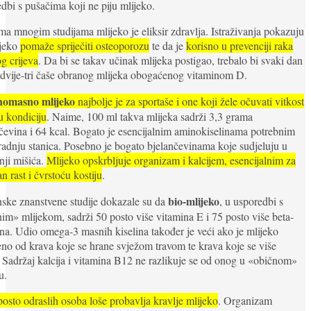
dbi s pušačima koji ne piju mlijeko.
ma mnogim studijama mlijeko je eliksir zdravlja. Istraživanja pokazuju
ijeko
pomaže spriječiti osteoporozu
te da je
korisno u prevenciji raka
g crijeva
. Da bi se takav učinak mlijeka postigao, trebalo bi svaki dan
 dvije-tri čaše obranog mlijeka obogaćenog vitaminom D.
omasno mlijeko
najbolje je za sportaše i one koji žele očuvati vitkost
u kondiciju
. Naime, 100 ml takva mlijeka sadrži 3,3 grama
čevina i 64 kcal. Bogato je esencijalnim aminokiselinama potrebnim
radnju stanica. Posebno je bogato bjelančevinama koje sudjeluju u
nji mišića.
Mlijeko opskrbljuje organizam i kalcijem, esencijalnim za
an rast i čvrstoću kostiju
.
bio-mlijeko
ske znanstvene studije dokazale su da
, u usporedbi s
im» mlijekom, sadrži 50 posto više vitamina E i 75 posto više beta-
na. Udio omega-3 masnih kiselina također je veći ako je mlijeko
no od krava koje se hrane svježom travom te krava koje se više
 Sadržaj kalcija i vitamina B12 ne razlikuje se od onog u «običnom»
u.
posto odraslih osoba loše probavlja kravlje mlijeko
. Organizam