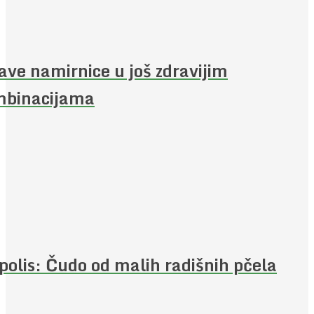
ave namirnice u još zdravijim
mbinacijama
polis: Čudo od malih radišnih pčela