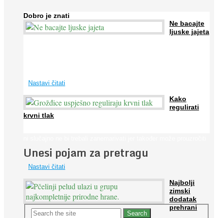
Dobro je znati
Ne bacajte
ljuske jajeta
Jaja su vrlo hranjiva namirnica bogata proteinima, kalcijem i
drugim mineralima, te ih svakodnevno konzumiraju milijuni ljudi
širom svijeta. Osim ...
Nastavi čitati
Kako
regulirati
krvni tlak
Iako je »visok krvni tlak« mnogo opasniji od niskog, »hipotenziju«
ni slučajno ne bi trebali zanemarivati jer također može prouzročiti
Unesi pojam za pretragu
...
Nastavi čitati
Najbolji
zimski
dodatak
prehrani