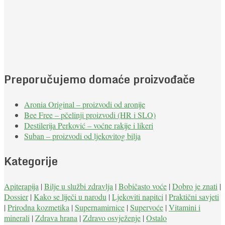
Preporučujemo domaće proizvođače
Aronia Original – proizvodi od aronije
Bee Free – pčelinji proizvodi (HR i SLO)
Destilerija Perković – voćne rakije i likeri
Suban – proizvodi od ljekovitog bilja
Kategorije
Apiterapija
|
Bilje u službi zdravlja
|
Bobičasto voće
|
Dobro je znati
|
Dossier
|
Kako se liječi u narodu
|
Ljekoviti napitci
|
Praktični savjeti
|
Prirodna kozmetika
|
Supernamirnice
|
Supervoće
|
Vitamini i
minerali
|
Zdrava hrana
|
Zdravo osvježenje
|
Ostalo