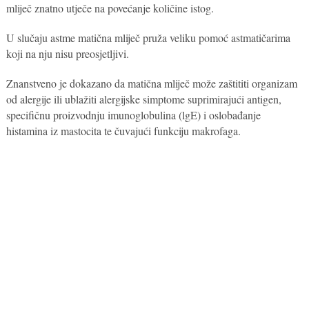
mliječ znatno utječe na povećanje količine istog.
U slučaju astme matična mliječ pruža veliku pomoć astmatičarima
koji na nju nisu preosjetljivi.
Znanstveno je dokazano da matična mliječ može zaštititi organizam
od alergije ili ublažiti alergijske simptome suprimirajući antigen,
specifičnu proizvodnju imunoglobulina (lgE) i oslobađanje
histamina iz mastocita te čuvajući funkciju makrofaga.