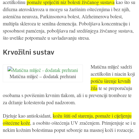
acetilkolinu
pomaže spriječiti niz bolesti živčanog sustava
kao što su
difuzna ateroskleroza u mozgu sa žarišnim oštećenjima i bez njih,
astenična neuroza, Parkinsonova bolest, Alzheimerova bolest,
multipla skleroza te senilna demencija. Poboljšava koncentraciju i
sposobnost pamćenja, poboljšava rad središnjega živčanog sustava,
što uvelike potpomaže u savladavanju stresa.
Krvožilni sustav
Matična mliječ sadrži
acetilkolin i niacin koji
Matična mliječ – dodatak prehrani
potiču širenje krvnih
žila
te se preporučuju
osobama s povišenim krvnim tlakom, ali i u prevenciji tromboze te
za držanje kolesterola pod nadzorom.
Djeluje kao antioksidant,
kožu štiti od starenja, pomaže i cijeljenju
oštećene kože
, a osobito oštećenja UV zračenjem. Primjenjuje se i u
nekim kožnim bolestimaa poput seboreje na masnoj koži i rozaceje.