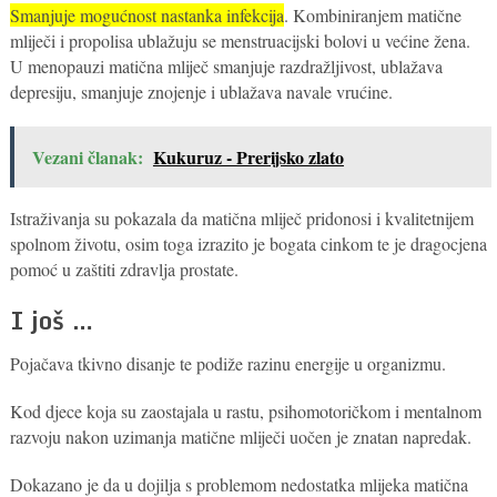
Smanjuje mogućnost nastanka infekcija
. Kombiniranjem matične
mliječi i propolisa ublažuju se menstruacijski bolovi u većine žena.
U menopauzi matična mliječ smanjuje razdražljivost, ublažava
depresiju, smanjuje znojenje i ublažava navale vrućine.
Vezani članak:
Kukuruz - Prerijsko zlato
Istraživanja su pokazala da matična mliječ pridonosi i kvalitetnijem
spolnom životu, osim toga izrazito je bogata cinkom te je dragocjena
pomoć u zaštiti zdravlja prostate.
I još …
Pojačava tkivno disanje te podiže razinu energije u organizmu.
Kod djece koja su zaostajala u rastu, psihomotoričkom i mentalnom
razvoju nakon uzimanja matične mliječi uočen je znatan napredak.
Dokazano je da u dojilja s problemom nedostatka mlijeka matična