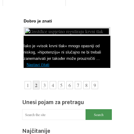
Dobro je znati
Kako regulirati krvni tlak
Iako je »visok krvni tlak« mnogo opasniji od
niskog, »hipotenziju« ni slučajno ne bi trebali
zanemarivati jer također može prouzročiti ...
Nastavi čitati
2
1
3
4
5
6
7
8
9
Unesi pojam za pretragu
Najčitanije