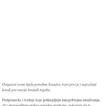
Osigurati svom tijelu potrebne hranjive tvari prvi je i najvažniji
korak prevencije brojnih tegoba
.
Pretpostavke i tvrdnje koje potkrepljuju mnogobrojna istraživanja,
ali i dugogodišnja praksa narodne medicine, pokazuju da je