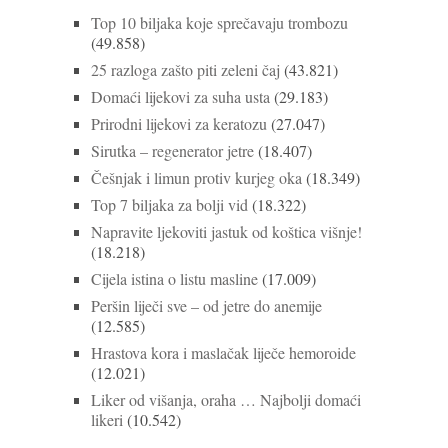
Top 10 biljaka koje sprečavaju trombozu
(49.858)
25 razloga zašto piti zeleni čaj
(43.821)
Domaći lijekovi za suha usta
(29.183)
Prirodni lijekovi za keratozu
(27.047)
Sirutka – regenerator jetre
(18.407)
Češnjak i limun protiv kurjeg oka
(18.349)
Top 7 biljaka za bolji vid
(18.322)
Napravite ljekoviti jastuk od koštica višnje!
(18.218)
Cijela istina o listu masline
(17.009)
Peršin liječi sve – od jetre do anemije
(12.585)
Hrastova kora i maslačak liječe hemoroide
(12.021)
Liker od višanja, oraha … Najbolji domaći
likeri
(10.542)