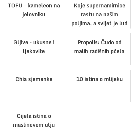
TOFU - kameleon na
Koje supernamirnice
jelovniku
rastu na našim
poljima, a svijet je lud
za njima?
Gljive - ukusne i
Propolis: Čudo od
ljekovite
malih radišnih pčela
Chia sjemenke
10 istina o mlijeku
Cijela istina o
maslinovom ulju