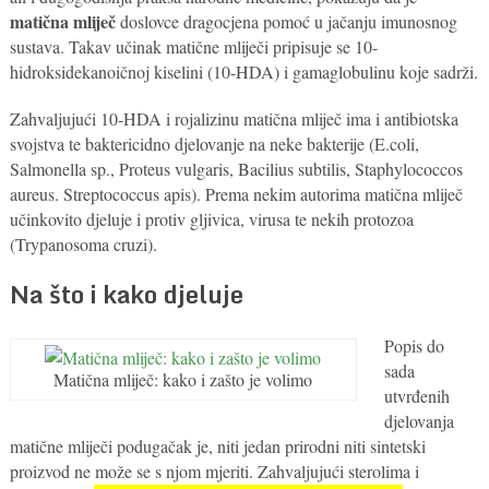
matična mliječ
doslovce dragocjena pomoć u jačanju imunosnog
sustava. Takav učinak matične mliječi pripisuje se 10-
hidroksidekanoičnoj kiselini (10-HDA) i gamaglobulinu koje sadrži.
Zahvaljujući 10-HDA i rojalizinu matična mliječ ima i antibiotska
svojstva te baktericidno djelovanje na neke bakterije (E.coli,
Salmonella sp., Proteus vulgaris, Bacilius subtilis, Staphylococcos
aureus. Streptococcus apis). Prema nekim autorima matična mliječ
učinkovito djeluje i protiv gljivica, virusa te nekih protozoa
(Trypanosoma cruzi).
Na što i kako djeluje
Popis do
sada
Matična mliječ: kako i zašto je volimo
utvrđenih
djelovanja
matične mliječi podugačak je, niti jedan prirodni niti sintetski
proizvod ne može se s njom mjeriti. Zahvaljujući sterolima i