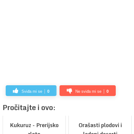
Sviđa mi se
0
Ne sviđa mi se
0
Pročitajte i ovo:
Kukuruz - Prerijsko
Orašasti plodovi i
zlato
ledeni deserti