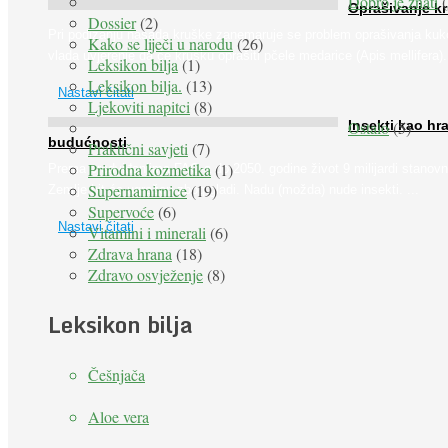
Dobro je znati
(
Oprašivanje k
Dossier
(2)
Pri podizanju nasada kruške zanemaruje se problem oprašivanja kuk
Kako se liječi u narodu
(26)
vlada uvjerenje da će krušku oprašiti pčele medarice (Apis mellifera). 
Leksikon bilja
(1)
Leksikon bilja.
(13)
Nastavi čitati
Ljekoviti napitci
(8)
Ostalo
(5)
Insekti kao hr
budućnosti
Praktični savjeti
(7)
Prirodna kozmetika
(1)
Prema predviđanjima FAO-a do 2050. godine život 9 milijardi stanovn
Supernamirnice
(19)
Zemlje bit će ugrožen zbog gladi. Nadu (možda) nude insekti. ...
Supervoće
(6)
Nastavi čitati
Vitamini i minerali
(6)
Zdrava hrana
(18)
Zdravo osvježenje
(8)
Leksikon bilja
Češnjača
Aloe vera