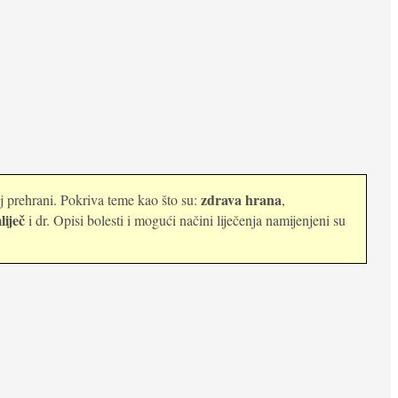
zdrava hrana
oj prehrani. Pokriva teme kao što su:
,
liječ
i dr. Opisi bolesti i mogući načini liječenja namijenjeni su