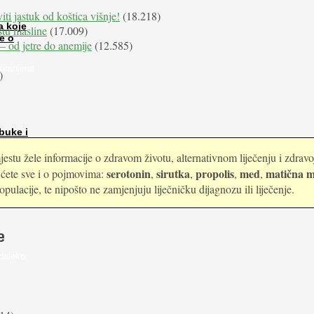
iti jastuk od koštica višnje!
(18.218)
a koje
istu masline
(17.009)
e o
e – od jetre do anemije
(12.585)
kiranjima
)
buke i
estu žele informacije o zdravom životu, alternativnom liječenju i zdrav
serotonin
sirutka
propolis
med
matična m
i ćete sve i o pojmovima:
,
,
,
,
ulacije, te nipošto ne zamjenjuju liječničku dijagnozu ili liječenje.
e
daleko