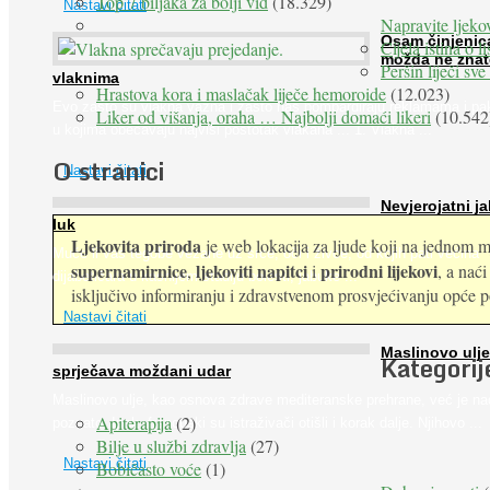
Top 7 biljaka za bolji vid
(18.329)
Nastavi čitati
Napravite ljekov
Osam činjenic
Cijela istina o l
možda ne znat
Peršin liječi sv
vlaknima
Hrastova kora i maslačak liječe hemoroide
(12.023)
Evo zašto su vlakna važna i zašto nas bombardiraju reklamama i pa
Liker od višanja, oraha … Najbolji domaći likeri
(10.542
u kojima obećavaju najviši postotak vlakana ... 1. Vlakna ...
O stranici
Nastavi čitati
Nevjerojatni ja
luk
Ljekovita priroda
je web lokacija za ljude koji na jednom mj
Muče li vas tegobe vezane uz srce, oči i živce, od kojih pati većina
supernamirnice
ljekoviti napitci
prirodni lijekovi
,
i
, a nać
dijabetičara u kasnijem stadiju bolesti, jabuke ...
isključivo informiranju i zdravstvenom prosvjećivanju opće pop
Nastavi čitati
Maslinovo ulje
Kategorij
sprječava moždani udar
Maslinovo ulje, kao osnova zdrave mediteranske prehrane, već je na
Apiterapija
(2)
poznato. Ipak, francuski su istraživači otišli i korak dalje. Njihovo ...
Bilje u službi zdravlja
(27)
Nastavi čitati
Bobičasto voće
(1)