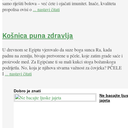
samo riješiti bolova – već ćete i ojačati imunitet. Inače, kvaliteta
propolisa ovisi o
... nastavi čitati
Košnica puna zdravlja
U drevnom se Egiptu vjerovalo da suze boga sunca Ra, kada
padnu na zemlju, bivaju pretvorene u pčele, koje zatim grade saće i
proizvode med. Za Egipćane ti su mali kukci stoga božanskoga
podrijetla. No, koja je njihova stvarna važnost za čovjeka? PČELE
I
... nastavi čitati
Dobro je znati
Ne bacajte lju
jajeta
Jaja su vrlo hranjiva namirnica bogata proteinima, kalcijem i drugim
mineralima, te ih svakodnevno konzumiraju milijuni ljudi širom svijet
...