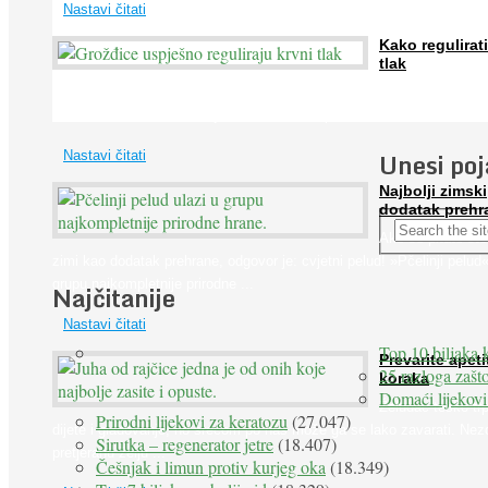
Nastavi čitati
Kako regulirati
tlak
Iako je »visok krvni tlak« mnogo opasniji od niskog, »hipotenziju« ni
ne bi trebali zanemarivati jer također može prouzročiti ...
Unesi po
Nastavi čitati
Najbolji zimski
dodatak prehr
Ako se pitate što
zimi kao dodatak prehrane, odgovor je: cvjetni pelud! »Pčelinji pelud«
grupu najkompletnije prirodne ...
Najčitanije
Nastavi čitati
Top 10 biljaka 
Prevarite apeti
25 razloga zašto
koraka
Domaći lijekovi
Želudac teško trp
Prirodni lijekovi za keratozu
(27.047)
dijete i gladovanje, no srećom po nas može ga se lako zavarati. Nez
Sirutka – regenerator jetre
(18.407)
pretjeranu želju ...
Češnjak i limun protiv kurjeg oka
(18.349)