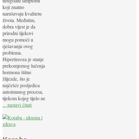
neugodni simptomi
koji znatno
narušavaju kvalitetu
života. Međutim,
dobra vijest je da
prirodni lijekovi
mogu pomoći u
rješavanju ovog
problema.
Hipertireoza je stanje
prekomjernog lučenja
hormona štitne
žlijezde, što je
najčešće posljedica
autoimunog procesa,
tijekom kojeg tijelo ne
... nastavi čitati