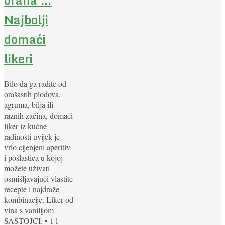
Najbolji
domaći
likeri
Bilo da ga radite od
orašastih plodova,
agruma, bilja ili
raznih začina, domaći
liker iz kućne
radinosti uvijek je
vrlo cijenjeni aperitiv
i poslastica u kojoj
možete uživati
osmišljavajući vlastite
recepte i najdraže
kombinacije. Liker od
vina s vanilijom
SASTOJCI: • 1 l