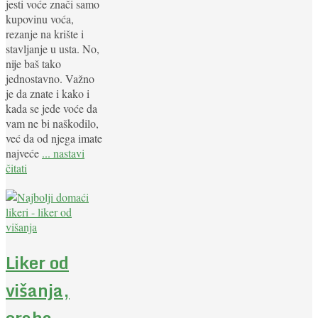
jesti voće znači samo
kupovinu voća,
rezanje na krište i
stavljanje u usta. No,
nije baš tako
jednostavno. Važno
je da znate i kako i
kada se jede voće da
vam ne bi naškodilo,
već da od njega imate
najveće
... nastavi
čitati
Liker od
višanja,
oraha …