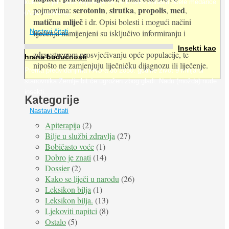
kukcima jer vlada uvjerenje da će krušku oprašiti pčele medarice
serotonin
sirutka
propolis
med
pojmovima:
,
,
,
,
(Apis mellifera). ...
matična mliječ
i dr. Opisi bolesti i mogući načini
Nastavi čitati
liječenja namijenjeni su isključivo informiranju i
Insekti kao
zdravstvenom prosvjećivanju opće populacije, te
hrana budućnosti
nipošto ne zamjenjuju liječničku dijagnozu ili liječenje.
Prema predviđanjima FAO-a do 2050. godine život 9 milijardi
stanovnika Zemlje bit će ugrožen zbog gladi. Nadu (možda) nude
insekti. ...
Kategorije
Nastavi čitati
Apiterapija
(2)
Bilje u službi zdravlja
(27)
Bobičasto voće
(1)
Dobro je znati
(14)
Dossier
(2)
Kako se liječi u narodu
(26)
Leksikon bilja
(1)
Leksikon bilja.
(13)
Ljekoviti napitci
(8)
Ostalo
(5)