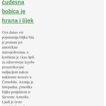
čudesna
bobica je
hrana i lijek
Ova danas sve
popularnija biljka bila
je poznata još
američkim
starosjediocima, a
korištena je i kao lijek
za zdravstvene tegobe
prouzrokovane
radijacijom nakon
nuklearne nesreće u
Černobilu. Aronija je
listopadna, grmolika
biljka porijeklom iz
Sjeverne Amerike.
Ljudi je često