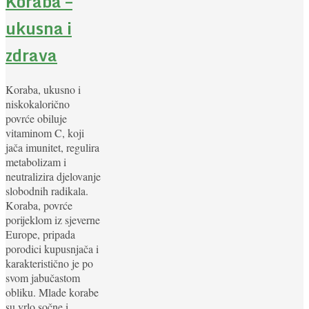
Koraba –
ukusna i
zdrava
Koraba, ukusno i
niskokalorično
povrće obiluje
vitaminom C, koji
jača imunitet, regulira
metabolizam i
neutralizira djelovanje
slobodnih radikala.
Koraba, povrće
porijeklom iz sjeverne
Europe, pripada
porodici kupusnjača i
karakteristično je po
svom jabučastom
obliku. Mlade korabe
su vrlo sočne i