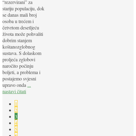
“rezervirani” za
stariju populaciju, dok
se danas mali broj
osoba u trećem i
četvrtom desetljeću
života može pohvaliti
dobrim stanjem
koštanozglobnog
sustava. S dolaskom
proljeća zglobovi
naročito počinju
boljeti, a problema i
postajemo svjesni
upravo onda
...
nastavi čitati
1
2
3
4
5
6