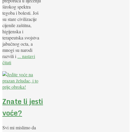
preporuča u liječenju
širokog spektra
tegoba i bolesti. Još
su stare civilizacije
cijenile zaštitna,
higijenska i
terapeutska svojstva
jabučnog octa, a
mnogi su narodi
razvili i
... nastavi
čitati
Znate li jesti
voće?
Svi mi mislimo da