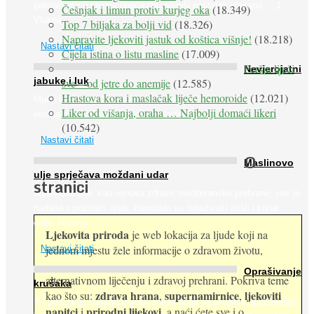
pakiranjima u kojima obećavaju najviši postotak vlakana ... 1.
Češnjak i limun protiv kurjeg oka
(18.349)
Vlakna ...
Top 7 biljaka za bolji vid
(18.326)
Napravite ljekoviti jastuk od koštica višnje!
(18.218)
Nastavi čitati
Cijela istina o listu masline
(17.009)
Peršin liječi
Nevjerojatni
jabuke i luk
sve – od jetre do anemije
(12.585)
Hrastova kora i maslačak liječe hemoroide
(12.021)
Muče li vas tegobe vezane uz srce, oči i živce, od kojih pati
Liker od višanja, oraha … Najbolji domaći likeri
većina dijabetičara u kasnijem stadiju bolesti, jabuke ...
(10.542)
Nastavi čitati
O
Maslinovo
ulje sprječava moždani udar
stranici
Maslinovo ulje, kao osnova zdrave mediteranske prehrane, već je
nadaleko poznato. Ipak, francuski su istraživači otišli i korak
dalje. Njihovo ...
Ljekovita priroda
je web lokacija za ljude koji na
jednom mjestu žele informacije o zdravom životu,
Nastavi čitati
Oprašivanje
alternativnom liječenju i zdravoj prehrani. Pokriva teme
krušaka
zdrava hrana
supernamirnice
ljekoviti
kao što su:
,
,
Pri podizanju nasada kruške zanemaruje se problem oprašivanja
napitci
prirodni lijekovi
i
, a naći ćete sve i o