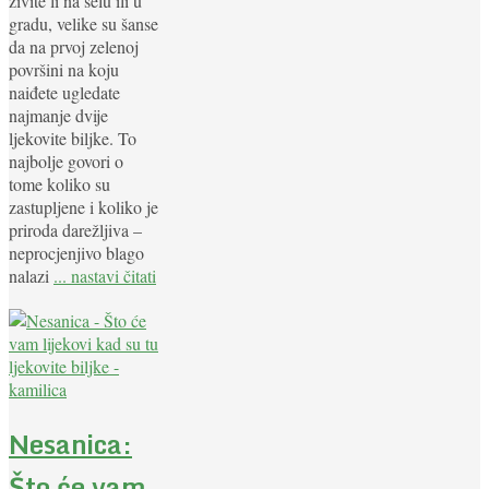
živite li na selu ili u
gradu, velike su šanse
da na prvoj zelenoj
površini na koju
naiđete ugledate
najmanje dvije
ljekovite biljke. To
najbolje govori o
tome koliko su
zastupljene i koliko je
priroda darežljiva –
neprocjenjivo blago
nalazi
... nastavi čitati
Nesanica:
Što će vam