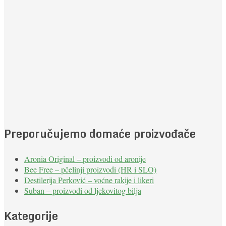
Preporučujemo domaće proizvođače
Aronia Original – proizvodi od aronije
Bee Free – pčelinji proizvodi (HR i SLO)
Destilerija Perković – voćne rakije i likeri
Suban – proizvodi od ljekovitog bilja
Kategorije