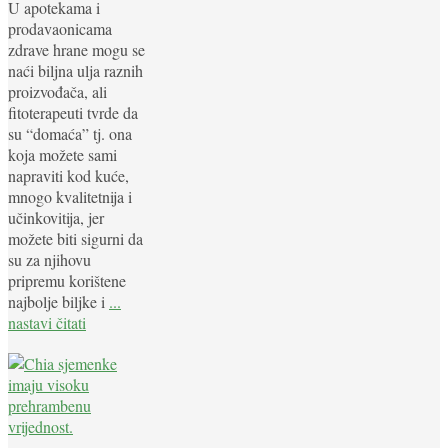
U apotekama i
prodavaonicama
zdrave hrane mogu se
naći biljna ulja raznih
proizvođača, ali
fitoterapeuti tvrde da
su “domaća” tj. ona
koja možete sami
napraviti kod kuće,
mnogo kvalitetnija i
učinkovitija, jer
možete biti sigurni da
su za njihovu
pripremu korištene
najbolje biljke i
...
nastavi čitati