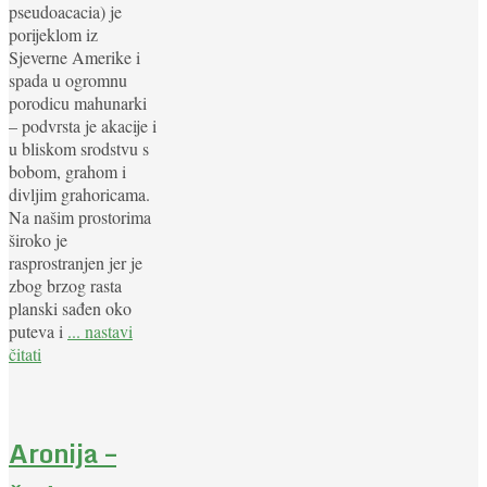
pseudoacacia) je
porijeklom iz
Sjeverne Amerike i
spada u ogromnu
porodicu mahunarki
– podvrsta je akacije i
u bliskom srodstvu s
bobom, grahom i
divljim grahoricama.
Na našim prostorima
široko je
rasprostranjen jer je
zbog brzog rasta
planski sađen oko
puteva i
... nastavi
čitati
Aronija –