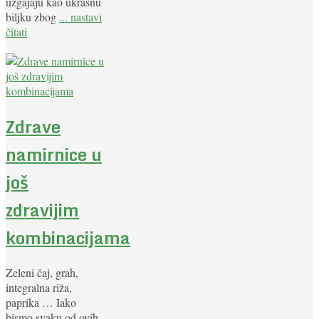
uzgajaju kao ukrasnu
biljku zbog
... nastavi
čitati
Zdrave
namirnice u
još
zdravijim
kombinacijama
Zeleni čaj, grah,
integralna riža,
paprika … Iako
bismo svaku od ovih