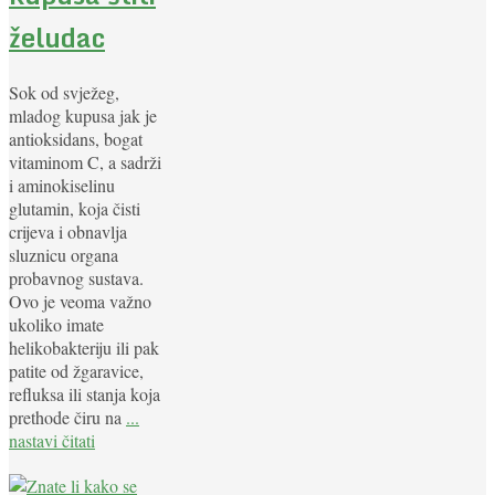
želudac
Sok od svježeg,
mladog kupusa jak je
antioksidans, bogat
vitaminom C, a sadrži
i aminokiselinu
glutamin, koja čisti
crijeva i obnavlja
sluznicu organa
probavnog sustava.
Ovo je veoma važno
ukoliko imate
helikobakteriju ili pak
patite od žgaravice,
refluksa ili stanja koja
prethode čiru na
...
nastavi čitati