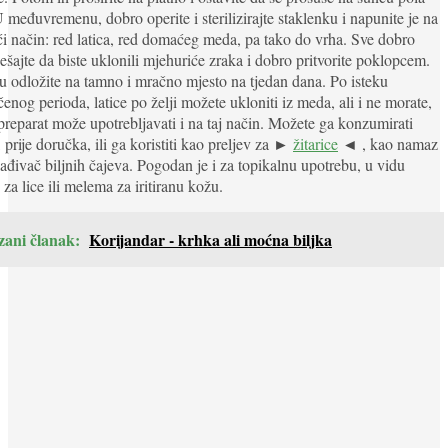
U međuvremenu, dobro operite i sterilizirajte staklenku i napunite je na
ći način: red latica, red domaćeg meda, pa tako do vrha. Sve dobro
ešajte da biste uklonili mjehuriće zraka i dobro pritvorite poklopcem.
 odložite na tamno i mračno mjesto na tjedan dana. Po isteku
enog perioda, latice po želji možete ukloniti iz meda, ali i ne morate,
 preparat može upotrebljavati i na taj način. Možete ga konzumirati
, prije doručka, ili ga koristiti kao preljev za ►
žitarice
◄ , kao namaz
slađivač biljnih čajeva. Pogodan je i za topikalnu upotrebu, u vidu
za lice ili melema za iritiranu kožu.
zani članak:
Korijandar - krhka ali moćna biljka