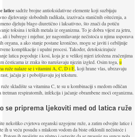
e latice
sadrže brojne antioksidativne elemente koji suzbijaju
vno djelovanje slobodnih radikala, izazivača staničnih oštećenja, a
emeno djeluju blago diuretično i laksativno, što znači da potiču
vanje toksina i teških metala iz organizma. To je dobra vijest za jetru,
a, ali i bubrege i mjehur, jer nagomilavanje nečistoća u njima usporava
ih organa, a ako stanje postane kronično, mogu se javiti i ozbiljnije
tvene komplikacije i upalni procesi. Također, detoksicirajuće
anje latica pogoduje i kosi, koja je u velikoj mjeri izložena zračenjima
nim česticama iz zraka što narušavaju njezin izgled. Osim toga,
u
ma ruže nalaze se i vitamini A, C, D i E
, koji hrane vlas, ubrzavaju
 rast, jačaju je i poboljšavaju joj teksturu.
 ruže skladište sa vitamina C, te su u kombinaciji s medom odličan
za tretman respiratornih, infekcija i jačanje obrambene moći organizma.
o se priprema ljekoviti med od latica ruže
te nekoliko cvjetova organski uzgojene ruže, a zatim odvojite latice i
te ih u veću posudu s mlakom vodom da biste otklonili nečistoće i
e. Potom ih proširite na platno i ostavite da se prosuše na suncu pola