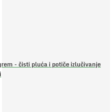
rem - čisti pluća i potiče izlučivanje
i