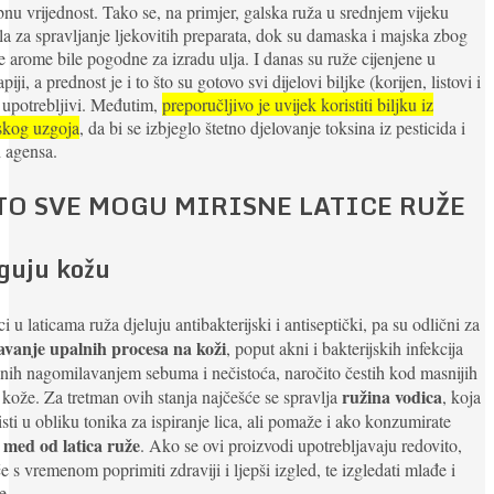
nu vrijednost. Tako se, na primjer, galska ruža u srednjem vijeku
ila za spravljanje ljekovitih preparata, dok su damaska i majska zbog
te arome bile pogodne za izradu ulja. I danas su ruže cijenjene u
apiji, a prednost je i to što su gotovo svi dijelovi biljke (korijen, listovi i
) upotrebljivi. Međutim,
preporučljivo je uvijek koristiti biljku iz
skog uzgoja
, da bi se izbjeglo štetno djelovanje toksina iz pesticida i
h agensa.
TO SVE MOGU MIRISNE LATICE RUŽE
guju kožu
ci u laticama ruža djeluju antibakterijski i antiseptički, pa su odlični za
avanje upalnih procesa na koži
, poput akni i bakterijskih infekcija
nih nagomilavanjem sebuma i nečistoća, naročito čestih kod masnijih
ružina vodica
 kože. Za tretman ovih stanja najčešće se spravlja
, koja
isti u obliku tonika za ispiranje lica, ali pomaže i ako konzumirate
med od latica ruže
i
. Ako se ovi proizvodi upotrebljavaju redovito,
e s vremenom poprimiti zdraviji i ljepši izgled, te izgledati mlađe i
e.