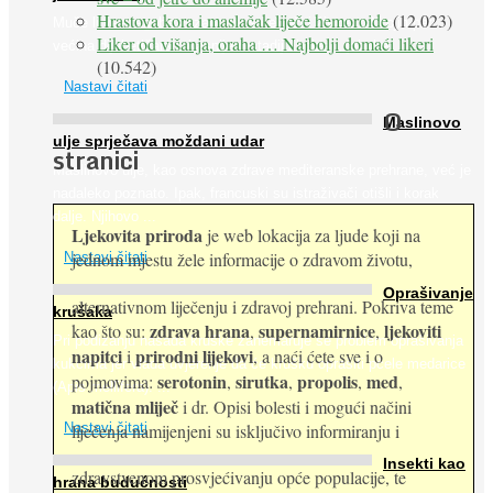
Hrastova kora i maslačak liječe hemoroide
(12.023)
Muče li vas tegobe vezane uz srce, oči i živce, od kojih pati
Liker od višanja, oraha … Najbolji domaći likeri
većina dijabetičara u kasnijem stadiju bolesti, jabuke ...
(10.542)
Nastavi čitati
O
Maslinovo
ulje sprječava moždani udar
stranici
Maslinovo ulje, kao osnova zdrave mediteranske prehrane, već je
nadaleko poznato. Ipak, francuski su istraživači otišli i korak
dalje. Njihovo ...
Ljekovita priroda
je web lokacija za ljude koji na
jednom mjestu žele informacije o zdravom životu,
Nastavi čitati
Oprašivanje
alternativnom liječenju i zdravoj prehrani. Pokriva teme
krušaka
zdrava hrana
supernamirnice
ljekoviti
kao što su:
,
,
Pri podizanju nasada kruške zanemaruje se problem oprašivanja
napitci
prirodni lijekovi
i
, a naći ćete sve i o
kukcima jer vlada uvjerenje da će krušku oprašiti pčele medarice
serotonin
sirutka
propolis
med
pojmovima:
,
,
,
,
(Apis mellifera). ...
matična mliječ
i dr. Opisi bolesti i mogući načini
Nastavi čitati
liječenja namijenjeni su isključivo informiranju i
Insekti kao
zdravstvenom prosvjećivanju opće populacije, te
hrana budućnosti