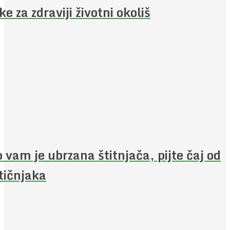
jke za zdraviji životni okoliš
 vam je ubrzana štitnjača, pijte čaj od
ičnjaka