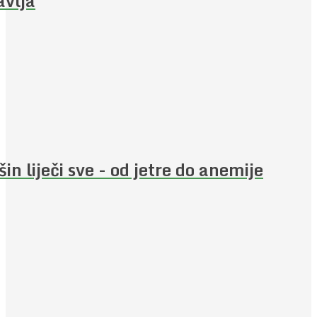
avlja
šin liječi sve - od jetre do anemije