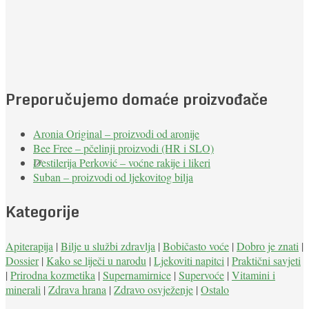
Preporučujemo domaće proizvođače
Aronia Original – proizvodi od aronije
Bee Free – pčelinji proizvodi (HR i SLO)
Destilerija Perković – voćne rakije i likeri
Suban – proizvodi od ljekovitog bilja
Kategorije
Apiterapija
|
Bilje u službi zdravlja
|
Bobičasto voće
|
Dobro je znati
|
Dossier
|
Kako se liječi u narodu
|
Ljekoviti napitci
|
Praktični savjeti
|
Prirodna kozmetika
|
Supernamirnice
|
Supervoće
|
Vitamini i
minerali
|
Zdrava hrana
|
Zdravo osvježenje
|
Ostalo