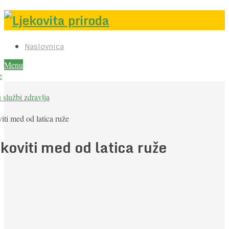
Naslovnica
Menu
e
u službi zdravlja
iti med od latica ruže
koviti med od latica ruže