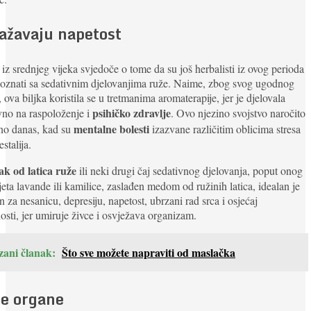
ažavaju napetost
 iz srednjeg vijeka svjedoče o tome da su još herbalisti iz ovog perioda
poznati sa sedativnim djelovanjima ruže. Naime, zbog svog ugodnog
, ova biljka koristila se u tretmanima aromaterapije, jer je djelovala
psihičko zdravlje
vno na raspoloženje i
. Ovo njezino svojstvo naročito
mentalne bolesti
no danas, kad su
izazvane različitim oblicima stresa
stalija.
ak od latica ruže
ili neki drugi čaj sedativnog djelovanja, poput onog
jeta lavande ili kamilice, zaslađen medom od ružinih latica, idealan je
n za nesanicu, depresiju, napetost, ubrzani rad srca i osjećaj
anosti, jer umiruje živce i osvježava organizam.
zani članak:
Što sve možete napraviti od maslačka
te organe