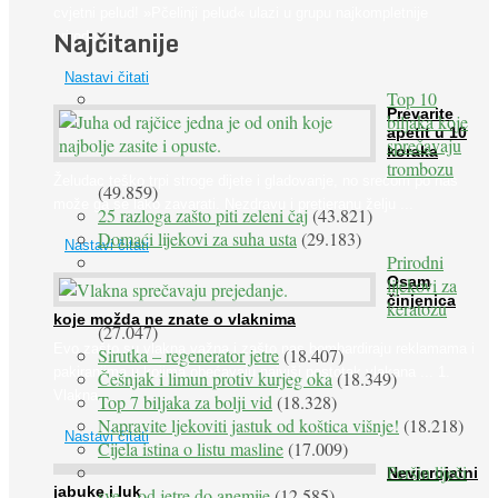
cvjetni pelud! »Pčelinji pelud« ulazi u grupu najkompletnije
Najčitanije
prirodne ...
Nastavi čitati
Top 10
Prevarite
biljaka koje
apetit u 10
sprečavaju
koraka
trombozu
Želudac teško trpi stroge dijete i gladovanje, no srećom po nas
(49.859)
može ga se lako zavarati. Nezdravu i pretjeranu želju ...
25 razloga zašto piti zeleni čaj
(43.821)
Domaći lijekovi za suha usta
(29.183)
Nastavi čitati
Prirodni
Osam
lijekovi za
činjenica
keratozu
koje možda ne znate o vlaknima
(27.047)
Evo zašto su vlakna važna i zašto nas bombardiraju reklamama i
Sirutka – regenerator jetre
(18.407)
pakiranjima u kojima obećavaju najviši postotak vlakana ... 1.
Češnjak i limun protiv kurjeg oka
(18.349)
Vlakna ...
Top 7 biljaka za bolji vid
(18.328)
Napravite ljekoviti jastuk od koštica višnje!
(18.218)
Nastavi čitati
Cijela istina o listu masline
(17.009)
Peršin liječi
Nevjerojatni
jabuke i luk
sve – od jetre do anemije
(12.585)