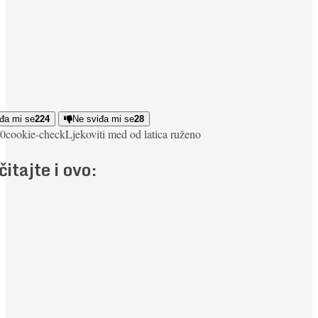
đa mi se
224
Ne sviđa mi se
28
0
cookie-check
Ljekoviti med od latica ruže
no
čitajte i ovo: