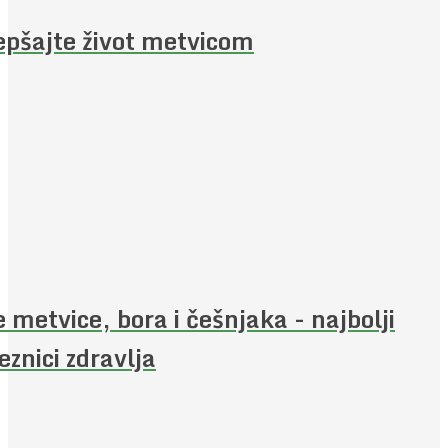
epšajte život metvicom
e metvice, bora i češnjaka - najbolji
eznici zdravlja