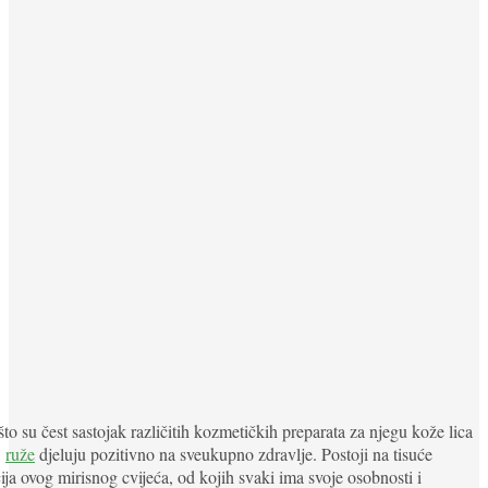
to su čest sastojak različitih kozmetičkih preparata za njegu kože lica
,
ruže
djeluju pozitivno na sveukupno zdravlje. Postoji na tisuće
cija ovog mirisnog cvijeća, od kojih svaki ima svoje osobnosti i