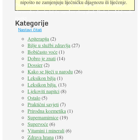
nipošto ne zamjenjuju liječničku dijagnozu ili liječenje.
Prema predviđanjima FAO-a do 2050. godine život 9 milijardi
stanovnika Zemlje bit će ugrožen zbog gladi. Nadu (možda) nude
insekti. ...
Kategorije
Nastavi čitati
Apiterapija
(2)
Bilje u službi zdravlja
(27)
Bobičasto voće
(1)
Dobro je znati
(14)
Dossier
(2)
Kako se liječi u narodu
(26)
Leksikon bilja
(1)
Leksikon bilja.
(13)
Ljekoviti napitci
(8)
Ostalo
(5)
Praktični savjeti
(7)
Prirodna kozmetika
(1)
Supernamirnice
(19)
Supervoće
(6)
Vitamini i minerali
(6)
Zdrava hrana
(18)