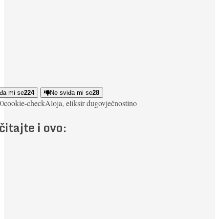
đa mi se
224
Ne sviđa mi se
28
0
cookie-check
Aloja, eliksir dugovječnosti
no
čitajte i ovo: