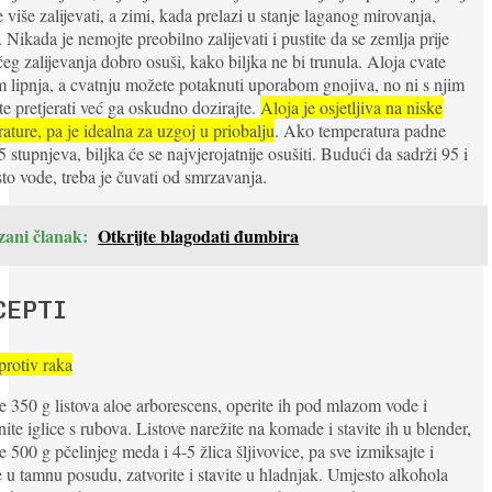
 više zalijevati, a zimi, kada prelazi u stanje laganog mirovanja,
 Nikada je nemojte preobilno zalijevati i pustite da se zemlja prije
ćeg zalijevanja dobro osuši, kako biljka ne bi trunula. Aloja cvate
m lipnja, a cvatnju možete potaknuti uporabom gnojiva, no ni s njim
e pretjerati već ga oskudno dozirajte.
Aloja je osjetljiva na niske
ature, pa je idealna za uzgoj u priobalju
. Ako temperatura padne
5 stupnjeva, biljka će se najvjerojatnije osušiti. Budući da sadrži 95 i
to vode, treba je čuvati od smrzavanja.
zani članak:
Otkrijte blagodati đumbira
CEPTI
protiv raka
 350 g listova aloe arborescens, operite ih pod mlazom vode i
nite iglice s rubova. Listove narežite na komade i stavite ih u blender,
e 500 g pčelinjeg meda i 4-5 žlica šljivovice, pa sve izmiksajte i
te u tamnu posudu, zatvorite i stavite u hladnjak. Umjesto alkohola