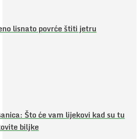
eno lisnato povrće štiti jetru
anica: Što će vam lijekovi kad su tu
kovite biljke