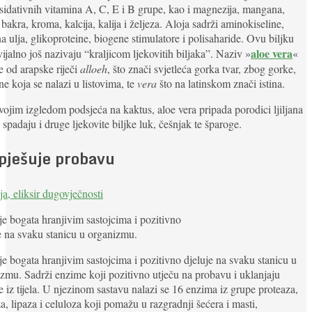
sidativnih vitamina A, C, E i B grupe, kao i magnezija, mangana,
 bakra, kroma, kalcija, kalija i željeza. Aloja sadrži aminokiseline,
na ulja, glikoproteine, biogene stimulatore i polisaharide. Ovu biljku
aloe vera
ijalno još nazivaju “kraljicom ljekovitih biljaka”. Naziv »
«
e od arapske riječi
alloeh
, što znači svjetleća gorka tvar, zbog gorke,
ne koja se nalazi u listovima, te
vera
što na latinskom znači istina.
vojim izgledom podsjeća na kaktus, aloe vera pripada porodici ljiljana
 spadaju i druge ljekovite biljke luk, češnjak te šparoge.
pješuje probavu
je bogata hranjivim sastojcima i pozitivno
e na svaku stanicu u organizmu.
je bogata hranjivim sastojcima i pozitivno djeluje na svaku stanicu u
zmu. Sadrži enzime koji pozitivno utječu na probavu i uklanjaju
e iz tijela. U njezinom sastavu nalazi se 16 enzima iz grupe proteaza,
a, lipaza i celuloza koji pomažu u razgradnji šećera i masti,