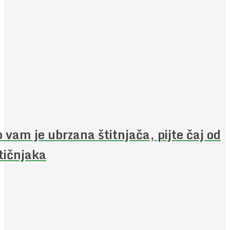
 vam je ubrzana štitnjača, pijte čaj od
ičnjaka