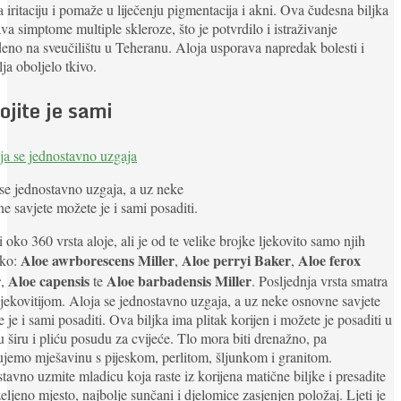
a iritaciju i pomaže u liječenju pigmentacija i akni. Ova čudesna biljka
va simptome multiple skleroze, što je potvrdilo i istraživanje
eno na sveučilištu u Teheranu. Aloja usporava napredak bolesti i
ja oboljelo tkivo.
ojite je sami
se jednostavno uzgaja, a uz neke
e savjete možete je i sami posaditi.
i oko 360 vrsta aloje, ali je od te velike brojke ljekovito samo njih
Aloe awrborescens Miller
Aloe perryi Baker
Aloe ferox
iko:
,
,
r
Aloe capensis
Aloe barbadensis Miller
,
te
. Posljednja vrsta smatra
ljekovitijom. Aloja se jednostavno uzgaja, a uz neke osnovne savjete
 je i sami posaditi. Ova biljka ima plitak korijen i možete je posaditi u
i u širu i pliću posudu za cvijeće. Tlo mora biti drenažno, pa
ujemo mješavinu s pijeskom, perlitom, šljunkom i granitom.
tavno uzmite mladicu koja raste iz korijena matične biljke i presadite
željeno mjesto, najbolje sunčani i djelomice zasjenjen položaj. Ljeti je