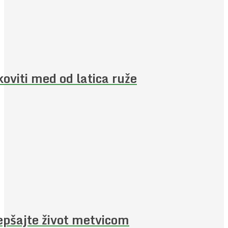
koviti med od latica ruže
epšajte život metvicom