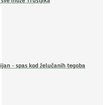
 sve može Trušljika
ijan - spas kod želučanih tegoba