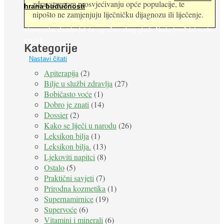
zdravstvenom prosvjećivanju opće populacije, te
hrana budućnosti
nipošto ne zamjenjuju liječničku dijagnozu ili liječenje.
Prema predviđanjima FAO-a do 2050. godine život 9 milijardi
stanovnika Zemlje bit će ugrožen zbog gladi. Nadu (možda) nude
insekti. ...
Kategorije
Nastavi čitati
Apiterapija
(2)
Bilje u službi zdravlja
(27)
Bobičasto voće
(1)
Dobro je znati
(14)
Dossier
(2)
Kako se liječi u narodu
(26)
Leksikon bilja
(1)
Leksikon bilja.
(13)
Ljekoviti napitci
(8)
Ostalo
(5)
Praktični savjeti
(7)
Prirodna kozmetika
(1)
Supernamirnice
(19)
Supervoće
(6)
Vitamini i minerali
(6)