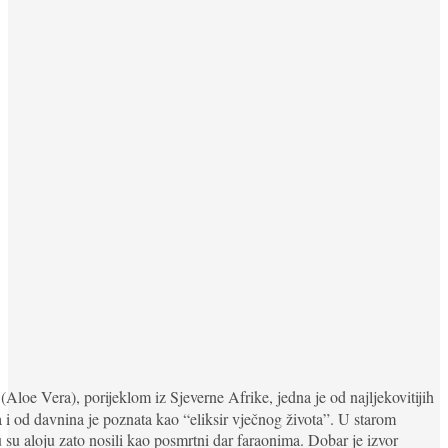
(Aloe Vera), porijeklom iz Sjeverne Afrike, jedna je od najljekovitijih
a i od davnina je poznata kao “eliksir vječnog života”. U starom
 su aloju zato nosili kao posmrtni dar faraonima. Dobar je izvor