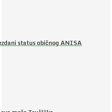
ezdani status običnog ANISA