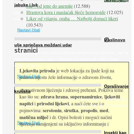
jabuke i luk
sve – od jetre do anemije
(12.588)
Hrastova kora i maslačak liječe hemoroide
(12.025)
Muče li vas tegobe vezane uz srce, oči i živce, od kojih pati
Liker od višanja, oraha … Najbolji domaći likeri
većina dijabetičara u kasnijem stadiju bolesti, jabuke ...
(10.543)
Nastavi čitati
O
Maslinovo
ulje sprječava moždani udar
stranici
Maslinovo ulje, kao osnova zdrave mediteranske prehrane, već je
nadaleko poznato. Ipak, francuski su istraživači otišli i korak
dalje. Njihovo ...
Ljekovita priroda
je web lokacija za ljude koji na
jednom mjestu žele informacije o zdravom životu,
Nastavi čitati
Oprašivanje
alternativnom liječenju i zdravoj prehrani. Pokriva teme
krušaka
zdrava hrana
supernamirnice
ljekoviti
kao što su:
,
,
Pri podizanju nasada kruške zanemaruje se problem oprašivanja
napitci
prirodni lijekovi
i
, a naći ćete sve i o
kukcima jer vlada uvjerenje da će krušku oprašiti pčele medarice
serotonin
sirutka
propolis
med
pojmovima:
,
,
,
,
(Apis mellifera). ...
matična mliječ
i dr. Opisi bolesti i mogući načini
Nastavi čitati
liječenja namijenjeni su isključivo informiranju i
Insekti kao