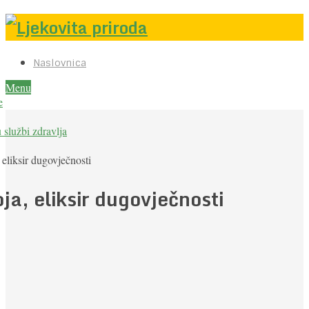
Naslovnica
Menu
e
u službi zdravlja
 eliksir dugovječnosti
ja, eliksir dugovječnosti