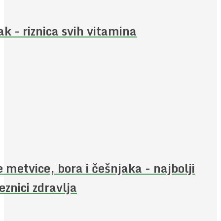
ak - riznica svih vitamina
e metvice, bora i češnjaka - najbolji
eznici zdravlja