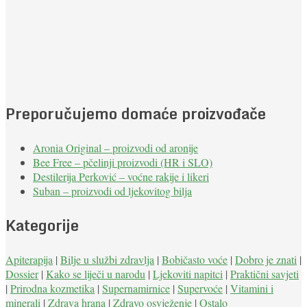
Preporučujemo domaće proizvođače
Aronia Original – proizvodi od aronije
Bee Free – pčelinji proizvodi (HR i SLO)
Destilerija Perković – voćne rakije i likeri
Suban – proizvodi od ljekovitog bilja
Kategorije
Apiterapija
|
Bilje u službi zdravlja
|
Bobičasto voće
|
Dobro je znati
|
Dossier
|
Kako se liječi u narodu
|
Ljekoviti napitci
|
Praktični savjeti
|
Prirodna kozmetika
|
Supernamirnice
|
Supervoće
|
Vitamini i
minerali
|
Zdrava hrana
|
Zdravo osvježenje
|
Ostalo