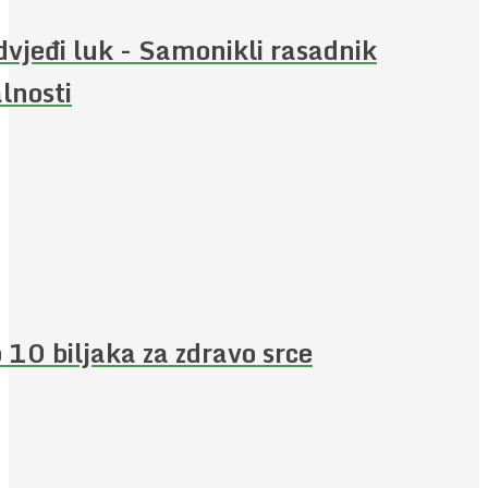
vjeđi luk - Samonikli rasadnik
alnosti
 10 biljaka za zdravo srce