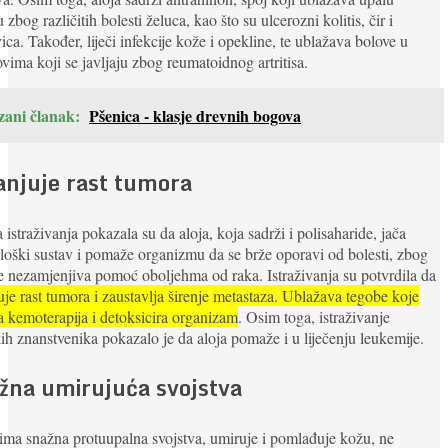
u zbog različitih bolesti želuca, kao što su ulcerozni kolitis, čir i
ica. Također, liječi infekcije kože i opekline, te ublažava bolove u
vima koji se javljaju zbog reumatoidnog artritisa.
zani članak:
Pšenica - klasje drevnih bogova
njuje rast tumora
 istraživanja pokazala su da aloja, koja sadrži i polisaharide, jača
oški sustav i pomaže organizmu da se brže oporavi od bolesti, zbog
e nezamjenjiva pomoć oboljehma od raka. Istraživanja su potvrdila da
je rast tumora i zaustavlja širenje metastaza. Ublažava tegobe koje
a kemoterapija i detoksicira organizam
. Osim toga, istraživanje
ih znanstvenika pokazalo je da aloja pomaže i u liječenju leukemije.
žna umirujuća svojstva
ima snažna protuupalna svojstva, umiruje i pomlađuje kožu, ne