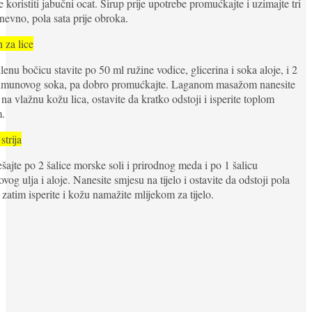
 koristiti jabučni ocat. Sirup prije upotrebe promućkajte i uzimajte tri
nevno, pola sata prije obroka.
 za lice
lenu bočicu stavite po 50 ml ružine vodice, glicerina i soka aloje, i 2
 limunovog soka, pa dobro promućkajte. Laganom masažom nanesite
 na vlažnu kožu lica, ostavite da kratko odstoji i isperite toplom
.
strija
šajte po 2 šalice morske soli i prirodnog meda i po 1 šalicu
vog ulja i aloje. Nanesite smjesu na tijelo i ostavite da odstoji pola
a zatim isperite i kožu namažite mlijekom za tijelo.