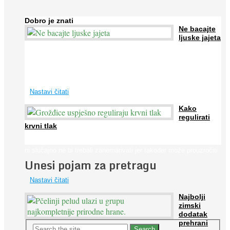
Dobro je znati
Ne bacajte
ljuske jajeta
Jaja su vrlo hranjiva namirnica bogata proteinima, kalcijem i
drugim mineralima, te ih svakodnevno konzumiraju milijuni ljudi
širom svijeta. Osim ...
Nastavi čitati
Kako
regulirati
krvni tlak
Iako je »visok krvni tlak« mnogo opasniji od niskog, »hipotenziju«
ni slučajno ne bi trebali zanemarivati jer također može prouzročiti
Unesi pojam za pretragu
...
Nastavi čitati
Najbolji
zimski
dodatak
prehrani