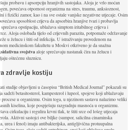
šuju probavu i apsorpciju hranjivih sastojaka. Aloja je vrlo moćan
gen, povećava otpornost organizma na stres, traumu, anksioznost,
ni i fizički zamor, kao i na sve ostale vanjske negativne utjecaje. Osim
povećava sposoblost crijeva da apsorbira hranjive tvari i probavlja
 sprečava opstipaciju, ublažava simptom iritabilnog crijeva i
rce. Aloja oslobađa tijelo od crijevnih parazita, potpomaže održavanje
eže u želucu i štiti od infekcija. U istraživanju provedenom na
nom medicinskom fakultetu u Moskvi otkriveno je da snažna
ksidativna svojstva
aloje sprečavaju nastanak čira na želucu i
jaju oštećenu sluznicu.
a zdravlje kostiju
ati studije objavljeni u časopisu “British Medical Journal” pokazali su
ja sadrži betasitosterol, kampesterol i lupeol, spojeve koji ublažavaju
 procese u organizmu. Osim toga, u njezinom sastavu nalazimo veliki
asnih kiselina, koje pospješuju razgradnju masnoća u organizmu.
šava cirkulaciju i regulira krvni tlak, te štiti srce od lošeg utjecaja
erola. Aktivni sastojci ove biljke (sumpor, salicilna cinaminska
na, urea i fenol) imaju antibakterijska, antigljivična protuupalna
va. Osim toga, aloja sadrži antrahinon, spoj koji ublažava upalu