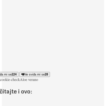
đa mi se
224
Ne sviđa mi se
28
cookie-check
Aloe vera
no
čitajte i ovo: