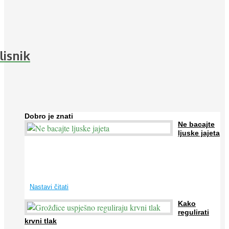
lisnik
Dobro je znati
Ne bacajte
ljuske jajeta
Jaja su vrlo hranjiva namirnica bogata proteinima, kalcijem i
drugim mineralima, te ih svakodnevno konzumiraju milijuni ljudi
širom svijeta. Osim ...
Nastavi čitati
Kako
regulirati
krvni tlak