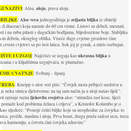
I NAZIVI
aloja
: Aloa,
, prava aloja.
 BILJKE
Aloe vera
zeljasta biljka
:
jednogodišnja je
iz obitelji
na (Liliaceae) koja naraste do 60 cm visine. Listovi su debeli, mesnati,
sti i na rubu pilasti s dugačkim bodljama, blijedozelene boje. Stabljika
 cm debela, okruglog oblika. Viseće duge cvjetne grozdove čine
ti crveni cvjetovi sa po šest latica. Sok joj je gorak, a miris osebujan.
IŠTE I UZGOJ
ukrasna biljka
: Najčešće se uzgaja kao
u
icama i u klijalištima uzgajivača, te plantažno.
JEME CVATNJE
: Svibanj – lipanj.
TREBA
: Kneipp o aloe veri piše: “Čovjek mora pribjeći sredstvu u
je neka sitnica djelotvorna; na taj sam način ja u aloji našao lijek”.
ljekovita svojstva
it opisuje razna
aloe: “stimulira rast kose, liječi
 pomaže kod problema želuca i crijeva”, a Kristofor Kolumbo je o
ekao sljedeće: “Postoje četiri biljke koje su neophodne za čovjeka: to
nica, grožđe, maslina i aloja. Prva hrani, druga pruža radost srcu, treća
ava harmoniju, a četvrta čini čovjeka zdravim.”