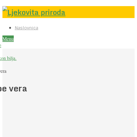
Naslovnica
Menu
e
on bilja.
vera
oe vera