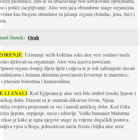
oložen ploštimice, rabi se za ublažavanje boli uzrokovane opeklinama,
no i potiče zacjeljivanje. Aloe vera jača obrambene snage organizma
izvrstan kao biogeni stimulator za jačanje organa (želudac, jetra, žuč) i
eta.
zani članak:
Orah
ZORENJE
: Uzimanje većih količina soka aloe vere (oralno) može
tetno djelovati na organizam. Aloe vera izaziva povećanu
ljenost organa donjeg dijela tijela i crijeva te je sok zabranjeno davati
 trudnicama i ženama sklonima povećanom krvarenju iz maternice,
 s plućnim bolestima i hemoroidima.
E LI ZNALI
: Kod Egipćana je aloe vera bila simbol ženske ljepote i
ačkog duha. Faraoni su je smatrali eliksirom života. Njena
ička svojstva prepoznali su već i narodi antičkog doba. Kod Grka
izira ljepotu, strpljenje, sreću i zdravlje. Veliki humanist Mahatma
rekao je kako je tajna njegove snage za vrijeme dugačkih postova
mljiva vjera u Boga, jednostavan način života i biljka aloe vera!