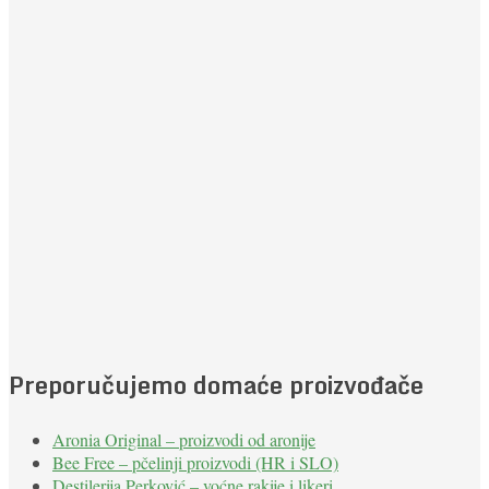
Preporučujemo domaće proizvođače
Aronia Original – proizvodi od aronije
Bee Free – pčelinji proizvodi (HR i SLO)
Destilerija Perković – voćne rakije i likeri