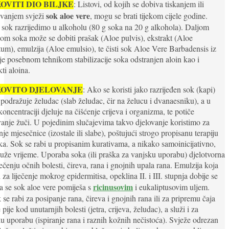
OVITI DIO BILJKE
: Listovi, od kojih se dobiva tiskanjem ili
sok aloe vere
ivanjem svježi
, mogu se brati tijekom cijele godine.
 sok razrijedimo u alkoholu (80 g soka na 20 g alkohola). Daljom
om soka može se dobiti prašak (Aloe pulvis), ekstrakt (Aloe
tum), emulzija (Aloe emulsio), te čisti sok Aloe Vere Barbadensis iz
je posebnom tehnikom stabilizacije soka odstranjen aloin kao i
kti aloina.
KOVITO DJELOVANJE
: Ako se koristi jako razrijeđen sok (kapi)
 i podražuje želudac (slab želudac, čir na želucu i dvanaesniku), a u
koncentraciji djeluje na čišćenje crijeva i organizma, te potiče
vanje žuči. U pojedinim slučajevima takvo djelovanje koristimo za
nje mjesečnice (izostale ili slabe), poštujući strogo propisanu terapiju
ika. Sok se rabi u propisanim kurativama, a nikako samoinicijativno,
uže vrijeme. Uporaba soka (ili praška za vanjsku uporabu) djelotvorna
iječenju očnih bolesti, čireva, rana i gnojnih upala rana. Emulzija koja
i za liječenje mokrog epidermitisa, opeklina II. i III. stupnja dobije se
ricinusovim
a se sok aloe vere pomiješa s
i eukaliptusovim uljem.
 se rabi za posipanje rana, čireva i gnojnih rana ili za pripremu čaja
 pije kod unutarnjih bolesti (jetra, crijeva, želudac), a služi i za
u uporabu (ispiranje rana i raznih kožnih nečistoća). Svježe odrezan