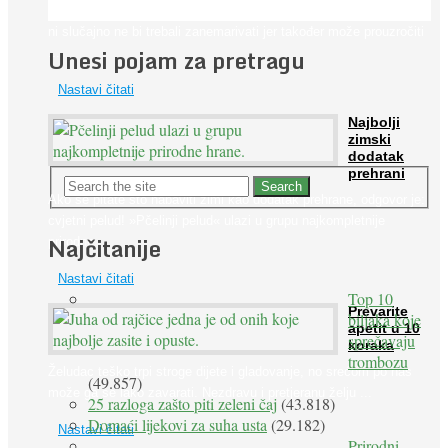
Iako je »visok krvni tlak« mnogo opasniji od niskog, »hipotenziju«
ni slučajno ne bi trebali zanemarivati jer također može prouzročiti
Unesi pojam za pretragu
...
Nastavi čitati
Najbolji
zimski
dodatak
prehrani
Ako se pitate što nabaviti zimi kao dodatak prehrane, odgovor je:
cvjetni pelud! »Pčelinji pelud« ulazi u grupu najkompletnije
Najčitanije
prirodne ...
Nastavi čitati
Top 10
Prevarite
biljaka koje
apetit u 10
sprečavaju
koraka
trombozu
Želudac teško trpi stroge dijete i gladovanje, no srećom po nas
(49.857)
može ga se lako zavarati. Nezdravu i pretjeranu želju ...
25 razloga zašto piti zeleni čaj
(43.818)
Domaći lijekovi za suha usta
(29.182)
Nastavi čitati
Prirodni