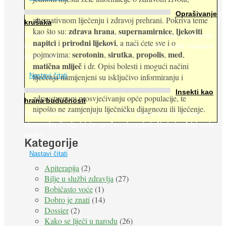
Oprašivanje
alternativnom liječenju i zdravoj prehrani. Pokriva teme
krušaka
zdrava hrana
supernamirnice
ljekoviti
kao što su:
,
,
Pri podizanju nasada kruške zanemaruje se problem oprašivanja
napitci
prirodni lijekovi
i
, a naći ćete sve i o
kukcima jer vlada uvjerenje da će krušku oprašiti pčele medarice
serotonin
sirutka
propolis
med
pojmovima:
,
,
,
,
(Apis mellifera). ...
matična mliječ
i dr. Opisi bolesti i mogući načini
Nastavi čitati
liječenja namijenjeni su isključivo informiranju i
Insekti kao
zdravstvenom prosvjećivanju opće populacije, te
hrana budućnosti
nipošto ne zamjenjuju liječničku dijagnozu ili liječenje.
Prema predviđanjima FAO-a do 2050. godine život 9 milijardi
stanovnika Zemlje bit će ugrožen zbog gladi. Nadu (možda) nude
insekti. ...
Kategorije
Nastavi čitati
Apiterapija
(2)
Bilje u službi zdravlja
(27)
Bobičasto voće
(1)
Dobro je znati
(14)
Dossier
(2)
Kako se liječi u narodu
(26)