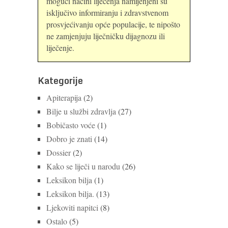
mogući načini liječenja namijenjeni su
isključivo informiranju i zdravstvenom
prosvjećivanju opće populacije, te nipošto
ne zamjenjuju liječničku dijagnozu ili
liječenje.
Kategorije
Apiterapija
(2)
Bilje u službi zdravlja
(27)
Bobičasto voće
(1)
Dobro je znati
(14)
Dossier
(2)
Kako se liječi u narodu
(26)
Leksikon bilja
(1)
Leksikon bilja.
(13)
Ljekoviti napitci
(8)
Ostalo
(5)