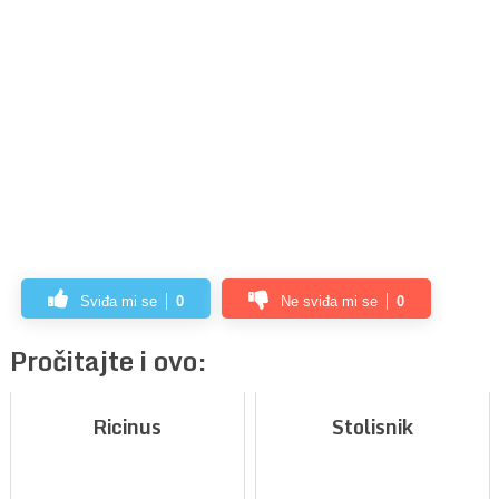
Sviđa mi se
0
Ne sviđa mi se
0
Pročitajte i ovo:
Ricinus
Stolisnik