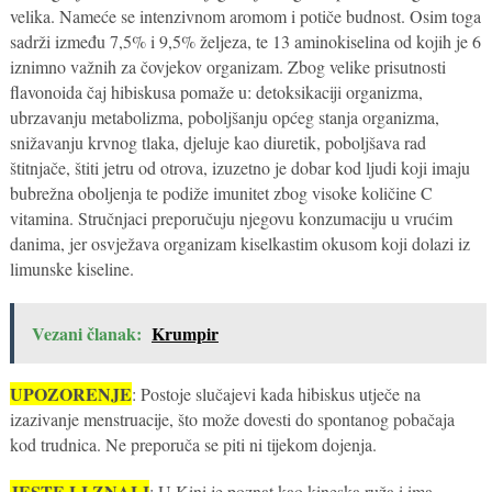
velika. Nameće se intenzivnom aromom i potiče budnost. Osim toga
sadrži između 7,5% i 9,5% željeza, te 13 aminokiselina od kojih je 6
iznimno važnih za čovjekov organizam. Zbog velike prisutnosti
flavonoida čaj hibiskusa pomaže u: detoksikaciji organizma,
ubrzavanju metabolizma, poboljšanju općeg stanja organizma,
snižavanju krvnog tlaka, djeluje kao diuretik, poboljšava rad
štitnjače, štiti jetru od otrova, izuzetno je dobar kod ljudi koji imaju
bubrežna oboljenja te podiže imunitet zbog visoke količine C
vitamina. Stručnjaci preporučuju njegovu konzumaciju u vrućim
danima, jer osvježava organizam kiselkastim okusom koji dolazi iz
limunske kiseline.
Vezani članak:
Krumpir
UPOZORENJE
: Postoje slučajevi kada hibiskus utječe na
izazivanje menstruacije, što može dovesti do spontanog pobačaja
kod trudnica. Ne preporuča se piti ni tijekom dojenja.
JESTE LI ZNALI
: U Kini je poznat kao kineska ruža i ima