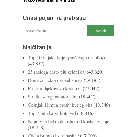
Iako je »visok krvni tlak« mnogo opasniji od
niskog, »hipotenziju« ni slučajno ne bi trebali
Unesi pojam za pretragu
zanemarivati jer također može prouzročiti ...
Nastavi čitati
Najčitanije
Top 10 biljaka koje sprečavaju trombozu
(49.857)
25 razloga zašto piti zeleni čaj
(43.820)
Domaći lijekovi za suha usta
(29.183)
Prirodni lijekovi za keratozu
(27.047)
Sirutka – regenerator jetre
(18.407)
Češnjak i limun protiv kurjeg oka
(18.349)
Top 7 biljaka za bolji vid
(18.316)
Napravite ljekoviti jastuk od koštica višnje!
(18.218)
Cijela istina o listu masline
(17.009)