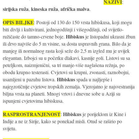
NAZIVI
:
sirijska ruža
kineska ruža
afrička malva
,
,
.
OPIS BILJKE
: Postoji od 130 do 150 vrsta hibiskusa, koji mogu
biti divlji i kultivirani, jednogodišnji i višegodišnji, od svijetlo-
Hibiskus
ružičaste do tamno-crvene boje.
je listopadni ukrasni žbun
ili drvo najviše do 5 m visine, sa dosta uspravnih grana. Bilo da je
manjeg ili normalnog rasta koji seže do 2,5 m izgled mu je uvijek
elegantan. Izbojci su u početku dlakavi, kasnije goli. Listovi su sa
peteljkom, naizmjenični, sa tri manje-više naglašena režnja, po
obodu krupno testerasti. Cvjetovi su krupni, zvonasti, raznobojni,
Hibiskus
usamljeni u pazuhu listova.
spada u najljepše i
najegzotičnije cvjetove tropskih zemalja. Vjerojatno je najsvestranija
biljna vrsta na planeti. Mnogi vrtovi i dnevne sobe u Aziji su
ispunjeni cvjetovima hibiskusa.
RASPROSTRANJENOST
Hibiskus
:
je porijeklom iz Kine i
Indije a ne iz Sirije, kako se ponekad misli. Otud se raširio po
svijetu.