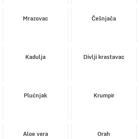
Mrazovac
Češnjača
Kadulja
Divlji krastavac
Plućnjak
Krumpir
Aloe vera
Orah