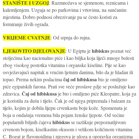
STANIŠTE I UZGOJ
: Razmnožava se sjemenom, reznicama i
kalemljenjem. Uzgaja se po parkovima i vrtovima, na sunčanim
mjestima. Dobro podnosi obrezivanje pa se često koristi za
formiranje živih ograda.
VRIJEME CVATNJE
: Od srpnja do rujna.
LJEKOVITO DJELOVANJE
hibiskus
: U Egiptu je
poznat već
stoljećima kao nacionalno piće i kao biljka koja liječi mnoge bolesti
zbog visokog postotka vitamina i organske kiseline. Pije se kao
osvježavajući napitak u vrućim ljetnim danima, bilo da je hladan ili
čaj od hibiskusa
topao. Prema nekim podacima
bio je omiljeno
piće egipatskih farona. Prati sve veće proslave gdje se poslužuje kao
Čaj od hibiskusa
zdravica.
je bio i omiljeno piće Kleopatre, koja ga
je koristila za dušu i tijelo. Čak je od njega pripremala i balzam za
tijelo, kojim je dobila lijepu crvenkastu boju kože. Spomenuta je
boja u ondašnja vremena bila pojam ženske ljepote. Od većine
hibiskus
popularnih biljnih čajeva
se razlikuje prepoznatljivom
crvenom bojom, kiselkastim okusom i velikom količinom vitamina
C. Bogat je flavonoidima i njegova je uloga u oporavku organizma