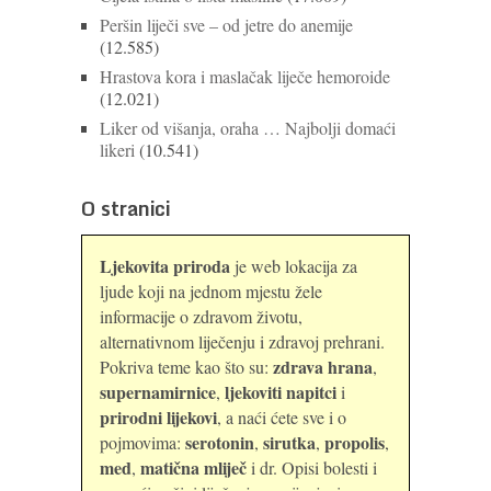
Peršin liječi sve – od jetre do anemije
(12.585)
Hrastova kora i maslačak liječe hemoroide
(12.021)
Liker od višanja, oraha … Najbolji domaći
likeri
(10.541)
O stranici
Ljekovita priroda
je web lokacija za
ljude koji na jednom mjestu žele
informacije o zdravom životu,
alternativnom liječenju i zdravoj prehrani.
zdrava hrana
Pokriva teme kao što su:
,
supernamirnice
ljekoviti napitci
,
i
prirodni lijekovi
, a naći ćete sve i o
serotonin
sirutka
propolis
pojmovima:
,
,
,
med
matična mliječ
,
i dr. Opisi bolesti i