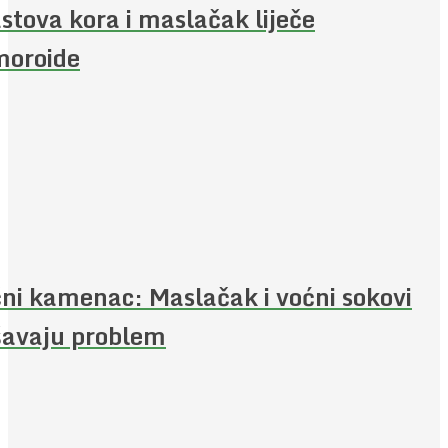
stova kora i maslačak liječe
oroide
ni kamenac: Maslačak i voćni sokovi
šavaju problem