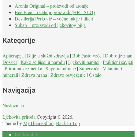
Aronia Original – proizvodi od aronije
Bee Free – pčelinji proizvodi (HR i SLO)
Destilerija Perković – voćne rakije i likeri
Suban – proizvodi od ljekovitog bilja
Kategorije
Apiterapija
|
Bilje u službi zdravlja
|
Bobičasto voće
|
Dobro je znati
|
Dossier
|
Kako se liječi u narodu
|
Ljekoviti napitci
|
Praktični savjeti
|
Prirodna kozmetika
|
Supernamirnice
|
Supervoće
|
Vitamini i
minerali
|
Zdrava hrana
|
Zdravo osvježenje
|
Ostalo
Navigacija
Naslovnica
Ljekovita priroda
Copyright © 2026.
Theme by
MyThemeShop
.
Back to Top
Naslovnica