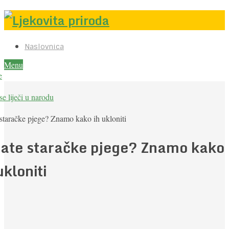
Naslovnica
Menu
e
e liječi u narodu
staračke pjege? Znamo kako ih ukloniti
ate staračke pjege? Znamo kako
ukloniti