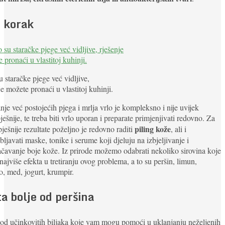
i korak
 staračke pjege već vidljive,
je možete pronaći u vlastitoj kuhinji.
anje već postojećih pjega i mrlja vrlo je kompleksno i nije uvijek
ješnije, te treba biti vrlo uporan i preparate primjenjivati redovno. Za
piling kože
pješnije rezultate poželjno je redovno raditi
, ali i
bljavati maske, tonike i serume koji djeluju na izbjeljivanje i
čavanje boje kože. Iz prirode možemo odabrati nekoliko sirovina koje
najviše efekta u tretiranju ovog problema, a to su peršin, limun,
o, med, jogurt, krumpir.
ta bolje od peršina
od učinkovitih biljaka koje vam mogu pomoći u uklanjanju neželjenih