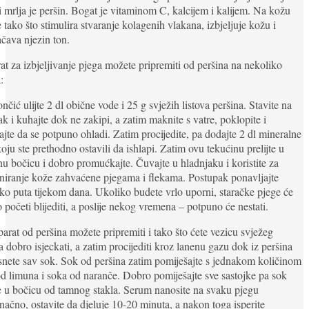
i mrlja je peršin. Bogat je vitaminom C, kalcijem i kalijem. Na kožu
e tako što stimulira stvaranje kolagenih vlakana, izbjeljuje kožu i
čava njezin ton.
at za izbjeljivanje pjega možete pripremiti od peršina na nekoliko
:
ončić ulijte 2 dl obične vode i 25 g svježih listova peršina. Stavite na
ak i kuhajte dok ne zakipi, a zatim maknite s vatre, poklopite i
ajte da se potpuno ohladi. Zatim procijedite, pa dodajte 2 dl mineralne
oju ste prethodno ostavili da ishlapi. Zatim ovu tekućinu prelijte u
nu bočicu i dobro promućkajte. Čuvajte u hladnjaku i koristite za
iranje kože zahvaćene pjegama i flekama. Postupak ponavljajte
ko puta tijekom dana. Ukoliko budete vrlo uporni, staračke pjege će
 početi blijediti, a poslije nekog vremena – potpuno će nestati.
parat od peršina možete pripremiti i tako što ćete vezicu svježeg
a dobro isjeckati, a zatim procijediti kroz lanenu gazu dok iz peršina
isnete sav sok. Sok od peršina zatim pomiješajte s jednakom količinom
d limuna i soka od naranče. Dobro pomiješajte sve sastojke pa sok
te u bočicu od tamnog stakla. Serum nanosite na svaku pjegu
načno, ostavite da djeluje 10-20 minuta, a nakon toga isperite