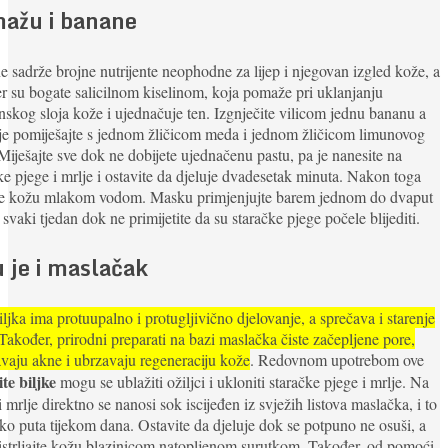
ažu i banane
 sadrže brojne nutrijente neophodne za lijep i njegovan izgled kože, a
r su bogate salicilnom kiselinom, koja pomaže pri uklanjanju
nskog sloja kože i ujednačuje ten. Izgnječite vilicom jednu bananu a
je pomiješajte s jednom žličicom meda i jednom žličicom limunovog
Miješajte sve dok ne dobijete ujednačenu pastu, pa je nanesite na
ke pjege i mrlje i ostavite da djeluje dvadesetak minuta. Nakon toga
ite kožu mlakom vodom. Masku primjenjujte barem jednom do dvaput
 svaki tjedan dok ne primijetite da su staračke pjege počele blijediti.
u je i maslačak
ljka ima protuupalno i protugljivično djelovanje, a sprečava i starenje
Također, prirodni preparati na bazi maslačka čiste začepljene pore,
vaju akne i ubrzavaju regeneraciju kože
. Redovnom upotrebom ove
ite biljke
mogu se ublažiti ožiljci i ukloniti staračke pjege i mrlje. Na
i mrlje direktno se nanosi sok iscijeđen iz svježih listova maslačka, i to
ko puta tijekom dana. Ostavite da djeluje dok se potpuno ne osuši, a
istrljajte kožu blazinicom natopljenom surutkom. Također, od pomoći