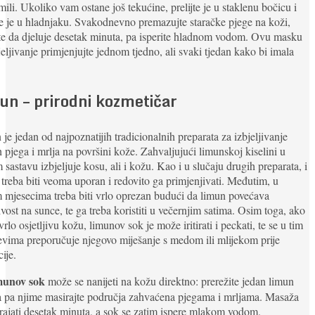
mili. Ukoliko vam ostane još tekućine, prelijte je u staklenu bočicu i
e je u hladnjaku. Svakodnevno premazujte staračke pjege na koži,
te da djeluje desetak minuta, pa isperite hladnom vodom. Ovu masku
jeljivanje primjenjujte jednom tjedno, ali svaki tjedan kako bi imala
.
un – prirodni kozmetičar
je jedan od najpoznatijih tradicionalnih preparata za izbjeljivanje
 pjega i mrlja na površini kože. Zahvaljujući limunskoj kiselini u
 sastavu izbjeljuje kosu, ali i kožu. Kao i u slučaju drugih preparata, i
 treba biti veoma uporan i redovito ga primjenjivati. Međutim, u
m mjesecima treba biti vrlo oprezan budući da limun povećava
jivost na sunce, te ga treba koristiti u večernjim satima. Osim toga, ako
vrlo osjetljivu kožu, limunov sok je može iritirati i peckati, te se u tim
evima preporučuje njegovo miješanje s medom ili mlijekom prije
cije.
unov sok
može se nanijeti na kožu direktno: prerežite jedan limun
 pa njime masirajte područja zahvaćena pjegama i mrljama. Masaža
trajati desetak minuta, a sok se zatim ispere mlakom vodom.