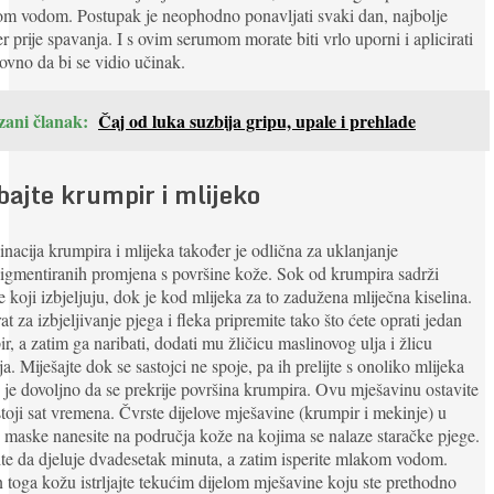
m vodom. Postupak je neophodno ponavljati svaki dan, najbolje
r prije spavanja. I s ovim serumom morate biti vrlo uporni i aplicirati
ovno da bi se vidio učinak.
zani članak:
Čaj od luka suzbija gripu, upale i prehlade
bajte krumpir i mlijeko
acija krumpira i mlijeka također je odlična za uklanjanje
igmentiranih promjena s površine kože. Sok od krumpira sadrži
 koji izbjeljuju, dok je kod mlijeka za to zadužena mliječna kiselina.
at za izbjeljivanje pjega i fleka pripremite tako što ćete oprati jedan
r, a zatim ga naribati, dodati mu žličicu maslinovog ulja i žlicu
a. Miješajte dok se sastojci ne spoje, pa ih prelijte s onoliko mlijeka
 je dovoljno da se prekrije površina krumpira. Ovu mješavinu ostavite
toji sat vremena. Čvrste dijelove mješavine (krumpir i mekinje) u
 maske nanesite na područja kože na kojima se nalaze staračke pjege.
te da djeluje dvadesetak minuta, a zatim isperite mlakom vodom.
toga kožu istrljajte tekućim dijelom mješavine koju ste prethodno