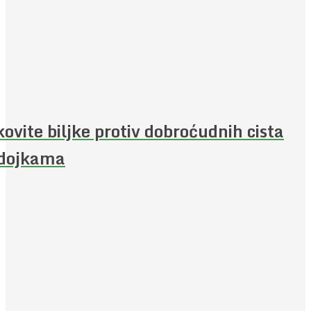
kovite biljke protiv dobroćudnih cista
 dojkama