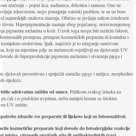
om zračenju – poput lica, nadlanica, dekoltea i ramena. One ne
avljaju zdravstveni, nego ponajprije estetski problem, te su uz bore
od najmrskijih znakova starenja. Obično se javljaju nakon četrdesete
 života. Hiperpigmentacije nastaju zbog pojačanog, neravnomjernog
nja pigmenta melanina u koži. Uzrok toga mogu biti različiti faktori,
hormonalih promjena, primjene kozmetičkih preparata ili kontakta s
kemijskim sredstvima. Ipak, najčešće je to izlaganje sunčevim
a, koji na mjestima gdje su melanociti osjetljiviji na djelovanje UV
dovode do hiperprodukcije pigmenta melanina i stvaranja pjega i
te djelovali preventivno i spriječili staračke pjege i mrljice, neophodno
iti sljedeće:
istite adekvatnu zaštitu od sunca
. Prilikom svakog izlaska na
 pa čak i u gradskim uvjetima, treba nanijeti kremu sa širokim
om UV zaštite.
upotrebe izbacite sve preparate ili lijekove koji su fotosenzitivni
.
acite kozmetičke preparate koji dovode do fotoalergijske reakcije
t mirisa, citrusnih eteričnih ulja ili antibakterijskih tvari
.