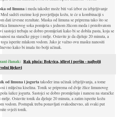
ka od limuna
i meda također može biti vaš izbor za izbjeljivanje
 Med sadrži enzime koji posvjetljuju kožu, te će u kombinaciji s
m dati izvrsne rezultate. Maska od limuna se priprema tako što se
žlica limunovog soka pomiješa s jednom žlicom meda i prstohvatom
Svi sastojci trebaju se dobro promiješati kako bi se dobila pasta, koja se
nanosi na staračke pjege i mrlje. Ostavite je da djeluje 20 minuta, a
toga isperite mlakom vodom. Jako je važno ovu masku nanositi
nevno kako bi imala što bolji učinak.
zani članak:
Rak pluća: Bokvica, iđirot i peršin - najbolji
odni lijekovi
ik od limuna i jogurta
također ima učinak izbjeljivanja, a tome
osi i mliječna kiselina. Tonik se priprema od dvije žlice limunovog
 pola šalice jogurta. Sastojci se dobro promiješaju i nanesu na staračke
i mrlje. Ostavite tonik da djeluje 20 minuta, a zatim isperite kožu
m vodom. Postupak treba ponavljati svakodnevno, ali svaki put
mite svježi tonik.