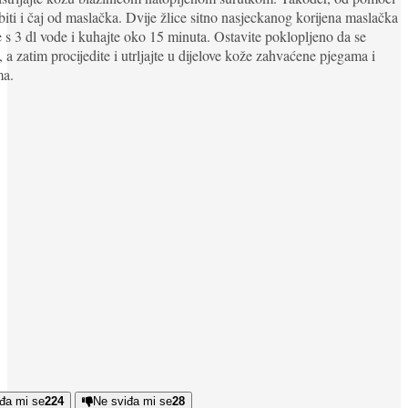
iti i čaj od maslačka. Dvije žlice sitno nasjeckanog korijena maslačka
te s 3 dl vode i kuhajte oko 15 minuta. Ostavite poklopljeno da se
, a zatim procijedite i utrljajte u dijelove kože zahvaćene pjegama i
ma.
đa mi se
224
Ne sviđa mi se
28