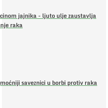
cinom jajnika - ljuto ulje zaustavlja
enje raka
moćniji saveznici u borbi protiv raka