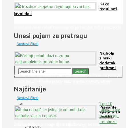
Kako
regulirati
krvni tlak
Iako je »visok krvni tlak« mnogo opasniji od niskog, »hipotenziju«
ni slučajno ne bi trebali zanemarivati jer također može prouzročiti
Unesi pojam za pretragu
...
Nastavi čitati
Najbolji
zimski
dodatak
prehrani
Ako se pitate što nabaviti zimi kao dodatak prehrane, odgovor je:
cvjetni pelud! »Pčelinji pelud« ulazi u grupu najkompletnije
Najčitanije
prirodne ...
Nastavi čitati
Top 10
Prevarite
biljaka koje
apetit u 10
sprečavaju
koraka
trombozu
Želudac teško trpi stroge dijete i gladovanje, no srećom po nas
(49.857)