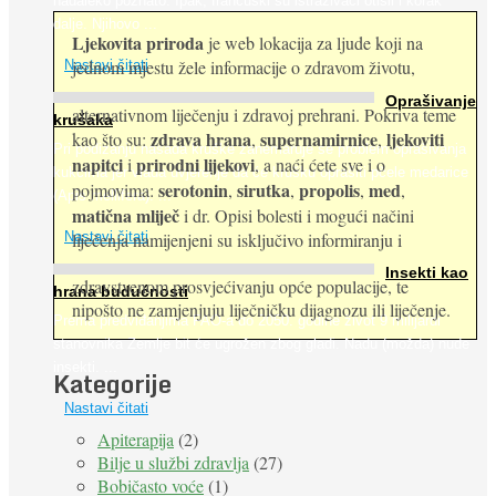
nadaleko poznato. Ipak, francuski su istraživači otišli i korak
dalje. Njihovo ...
Ljekovita priroda
je web lokacija za ljude koji na
jednom mjestu žele informacije o zdravom životu,
Nastavi čitati
Oprašivanje
alternativnom liječenju i zdravoj prehrani. Pokriva teme
krušaka
zdrava hrana
supernamirnice
ljekoviti
kao što su:
,
,
Pri podizanju nasada kruške zanemaruje se problem oprašivanja
napitci
prirodni lijekovi
i
, a naći ćete sve i o
kukcima jer vlada uvjerenje da će krušku oprašiti pčele medarice
serotonin
sirutka
propolis
med
pojmovima:
,
,
,
,
(Apis mellifera). ...
matična mliječ
i dr. Opisi bolesti i mogući načini
Nastavi čitati
liječenja namijenjeni su isključivo informiranju i
Insekti kao
zdravstvenom prosvjećivanju opće populacije, te
hrana budućnosti
nipošto ne zamjenjuju liječničku dijagnozu ili liječenje.
Prema predviđanjima FAO-a do 2050. godine život 9 milijardi
stanovnika Zemlje bit će ugrožen zbog gladi. Nadu (možda) nude
insekti. ...
Kategorije
Nastavi čitati
Apiterapija
(2)
Bilje u službi zdravlja
(27)
Bobičasto voće
(1)