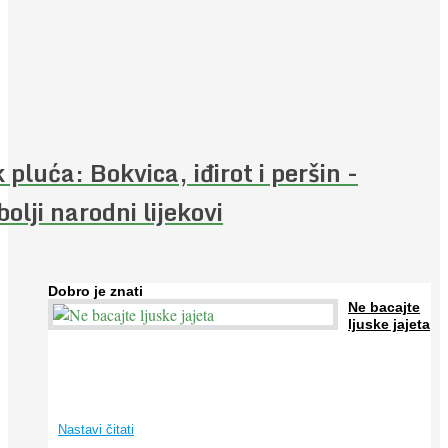
 pluća: Bokvica, iđirot i peršin -
bolji narodni lijekovi
Dobro je znati
Ne bacajte
ljuske jajeta
Jaja su vrlo hranjiva namirnica bogata proteinima, kalcijem i
drugim mineralima, te ih svakodnevno konzumiraju milijuni ljudi
širom svijeta. Osim ...
Nastavi čitati