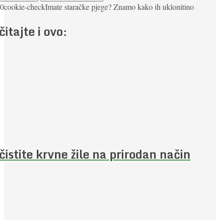
0
cookie-check
Imate staračke pjege? Znamo kako ih ukloniti
no
čitajte i ovo:
čistite krvne žile na prirodan način