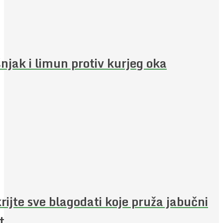
njak i limun protiv kurjeg oka
rijte sve blagodati koje pruža jabučni
t