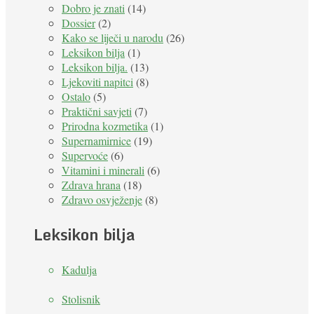
Dobro je znati
(14)
Dossier
(2)
Kako se liječi u narodu
(26)
Leksikon bilja
(1)
Leksikon bilja.
(13)
Ljekoviti napitci
(8)
Ostalo
(5)
Praktični savjeti
(7)
Prirodna kozmetika
(1)
Supernamirnice
(19)
Supervoće
(6)
Vitamini i minerali
(6)
Zdrava hrana
(18)
Zdravo osvježenje
(8)
Leksikon bilja
Kadulja
Stolisnik