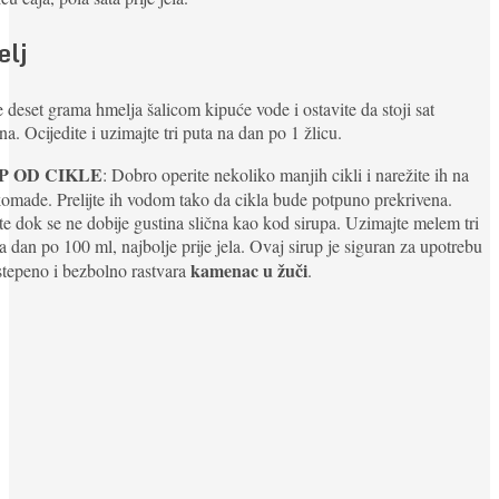
lj
te deset grama hmelja šalicom kipuće vode i ostavite da stoji sat
a. Ocijedite i uzimajte tri puta na dan po 1 žlicu.
P OD CIKLE
: Dobro operite nekoliko manjih cikli i narežite ih na
komade. Prelijte ih vodom tako da cikla bude potpuno prekrivena.
e dok se ne dobije gustina slična kao kod sirupa. Uzimajte melem tri
a dan po 100 ml, najbolje prije jela. Ovaj sirup je siguran za upotrebu
kamenac u žuči
stepeno i bezbolno rastvara
.