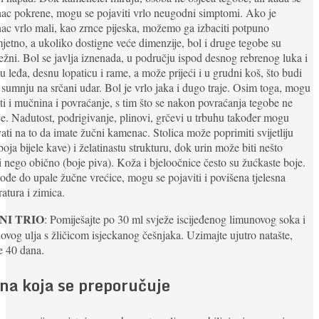
ac pokrene, mogu se pojaviti vrlo neugodni simptomi. Ako je
c vrlo mali, kao zrnce pijeska, možemo ga izbaciti potpuno
jetno, a ukoliko dostigne veće dimenzije, bol i druge tegobe su
ežni. Bol se javlja iznenada, u području ispod desnog rebrenog luka i
e u leđa, desnu lopaticu i rame, a može prijeći i u grudni koš, što budi
i sumnju na srčani udar. Bol je vrlo jaka i dugo traje. Osim toga, mogu
iti i mučnina i povraćanje, s tim što se nakon povraćanja tegobe ne
e. Nadutost, podrigivanje, plinovi, grčevi u trbuhu također mogu
ati na to da imate žučni kamenac. Stolica može poprimiti svijetliju
boja bijele kave) i želatinastu strukturu, dok urin može biti nešto
i nego obično (boje piva). Koža i bjeloočnice često su žućkaste boje.
đe do upale žučne vrećice, mogu se pojaviti i povišena tjelesna
atura i zimica.
NI TRIO
: Pomiješajte po 30 ml svježe iscijeđenog limunovog soka i
ovog ulja s žličicom isjeckanog češnjaka. Uzimajte ujutro natašte,
e 40 dana.
na koja se preporučuje