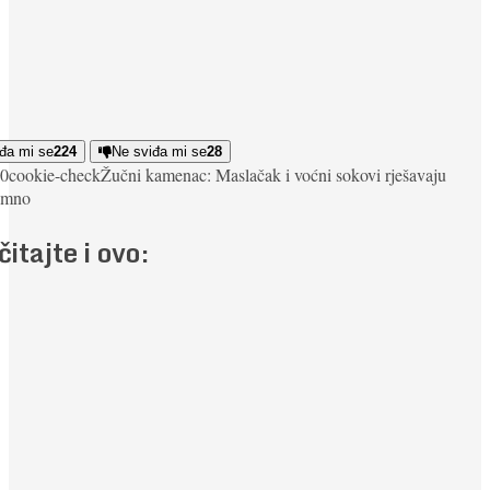
đa mi se
224
Ne sviđa mi se
28
0
cookie-check
Žučni kamenac: Maslačak i voćni sokovi rješavaju
em
no
čitajte i ovo: