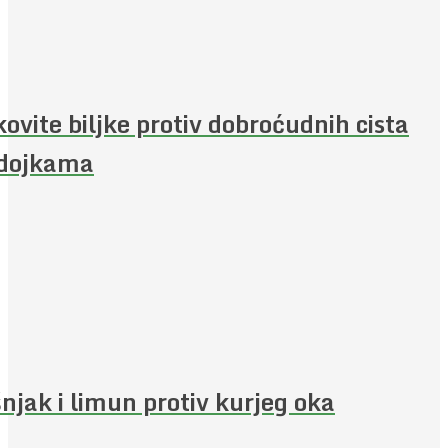
kovite biljke protiv dobroćudnih cista
 dojkama
njak i limun protiv kurjeg oka