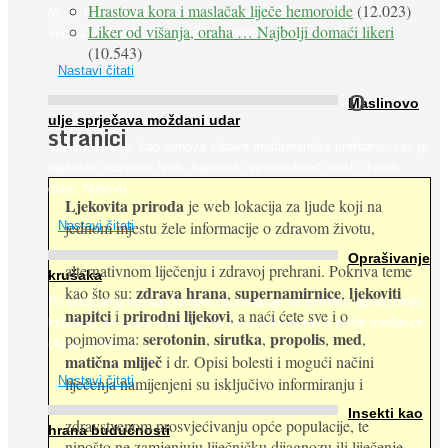
Hrastova kora i maslačak liječe hemoroide
(12.023)
Muče li vas tegobe vezane uz srce, oči i živce, od kojih pati
Liker od višanja, oraha … Najbolji domaći likeri
većina dijabetičara u kasnijem stadiju bolesti, jabuke ...
(10.543)
Nastavi čitati
O
Maslinovo
ulje sprječava moždani udar
stranici
Maslinovo ulje, kao osnova zdrave mediteranske prehrane, već je
nadaleko poznato. Ipak, francuski su istraživači otišli i korak
dalje. Njihovo ...
Ljekovita priroda
je web lokacija za ljude koji na
jednom mjestu žele informacije o zdravom životu,
Nastavi čitati
Oprašivanje
alternativnom liječenju i zdravoj prehrani. Pokriva teme
krušaka
zdrava hrana
supernamirnice
ljekoviti
kao što su:
,
,
Pri podizanju nasada kruške zanemaruje se problem oprašivanja
napitci
prirodni lijekovi
i
, a naći ćete sve i o
kukcima jer vlada uvjerenje da će krušku oprašiti pčele medarice
serotonin
sirutka
propolis
med
pojmovima:
,
,
,
,
(Apis mellifera). ...
matična mliječ
i dr. Opisi bolesti i mogući načini
Nastavi čitati
liječenja namijenjeni su isključivo informiranju i
Insekti kao
zdravstvenom prosvjećivanju opće populacije, te
hrana budućnosti
nipošto ne zamjenjuju liječničku dijagnozu ili liječenje.