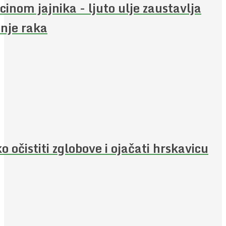
cinom jajnika - ljuto ulje zaustavlja
enje raka
o očistiti zglobove i ojačati hrskavicu