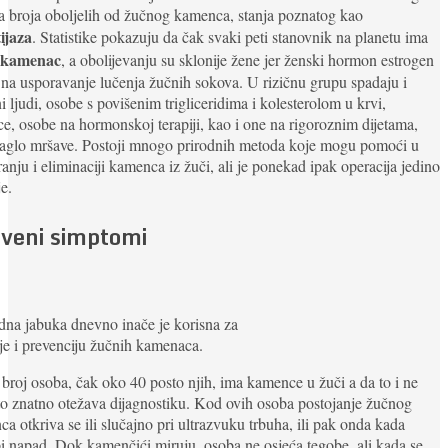
a broja oboljelih od žučnog kamenca, stanja poznatog kao
tijaza
. Statistike pokazuju da čak svaki peti stanovnik na planetu ima
 kamenac
, a obolijevanju su sklonije žene jer ženski hormon estrogen
 na usporavanje lučenja žučnih sokova. U rizičnu grupu spadaju i
i ljudi, osobe s povišenim trigliceridima i kolesterolom u krvi,
ce, osobe na hormonskoj terapiji, kao i one na rigoroznim dijetama,
naglo mršave. Postoji mnogo prirodnih metoda koje mogu pomoći u
ranju i eliminaciji kamenca iz žuči, ali je ponekad ipak operacija jedino
je.
iveni simptomi
dna jabuka dnevno inače je korisna za
je i prevenciju žučnih kamenaca.
 broj osoba, čak oko 40 posto njih, ima kamence u žuči a da to i ne
to znatno otežava dijagnostiku. Kod ovih osoba postojanje žučnog
a otkriva se ili slučajno pri ultrazvuku trbuha, ili pak onda kada
i napad. Dok kamenčići miruju, osoba ne osjeća tegobe, ali kada se