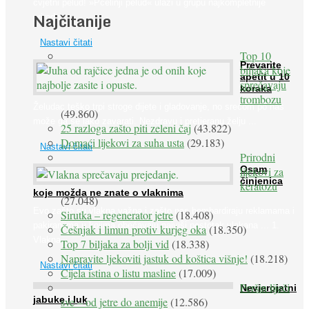
cvjetni pelud! »Pčelinji pelud« ulazi u grupu najkompletnije
Najčitanije
prirodne ...
Nastavi čitati
Top 10
Prevarite
biljaka koje
apetit u 10
sprečavaju
koraka
trombozu
Želudac teško trpi stroge dijete i gladovanje, no srećom po nas
(49.860)
može ga se lako zavarati. Nezdravu i pretjeranu želju ...
25 razloga zašto piti zeleni čaj
(43.822)
Domaći lijekovi za suha usta
(29.183)
Nastavi čitati
Prirodni
Osam
lijekovi za
činjenica
keratozu
koje možda ne znate o vlaknima
(27.048)
Evo zašto su vlakna važna i zašto nas bombardiraju reklamama i
Sirutka – regenerator jetre
(18.408)
pakiranjima u kojima obećavaju najviši postotak vlakana ... 1.
Češnjak i limun protiv kurjeg oka
(18.350)
Vlakna ...
Top 7 biljaka za bolji vid
(18.338)
Napravite ljekoviti jastuk od koštica višnje!
(18.218)
Nastavi čitati
Cijela istina o listu masline
(17.009)
Peršin liječi
Nevjerojatni
jabuke i luk
sve – od jetre do anemije
(12.586)