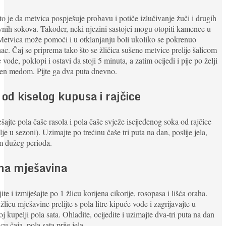
o je da metvica pospješuje probavu i potiče izlučivanje žuči i drugih
nih sokova. Također, neki njezini sastojci mogu otopiti kamence u
Metvica može pomoći i u otklanjanju boli ukoliko se pokrenuo
c. Čaj se priprema tako što se žličica sušene metvice prelije šalicom
 vode, poklopi i ostavi da stoji 5 minuta, a zatim ocijedi i pije po želji
en medom. Pijte ga dva puta dnevno.
 od kiselog kupusa i rajčice
šajte pola čaše rasola i pola čaše svježe iscijeđenog soka od rajčice
lje u sezoni). Uzimajte po trećinu čaše tri puta na dan, poslije jela,
m dužeg perioda.
jna mješavina
ite i izmiješajte po 1 žlicu korijena cikorije, rosopasa i lišća oraha.
žlicu mješavine prelijte s pola litre kipuće vode i zagrijavajte u
j kupelji pola sata. Ohladite, ocijedite i uzimajte dva-tri puta na dan
cu čaja, pola sata prije jela.