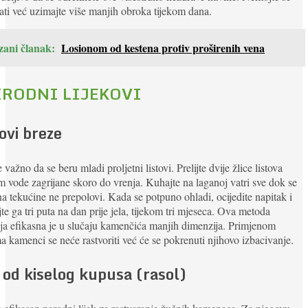
ati već uzimajte više manjih obroka tijekom dana.
zani članak:
Losionom od kestena protiv proširenih vena
IRODNI LIJEKOVI
ovi breze
e važno da se beru mladi proljetni listovi. Prelijte dvije žlice listova
m vode zagrijane skoro do vrenja. Kuhajte na laganoj vatri sve dok se
na tekućine ne prepolovi. Kada se potpuno ohladi, ocijedite napitak i
te ga tri puta na dan prije jela, tijekom tri mjeseca. Ova metoda
nja efikasna je u slučaju kamenčića manjih dimenzija. Primjenom
 kamenci se neće rastvoriti već će se pokrenuti njihovo izbacivanje.
 od kiselog kupusa (rasol)