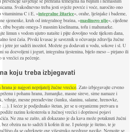
u prevencije savjetuje se prehrana temeljena na biljnim i nemasnim
icama. Svakodnevno treba jesti svježe povrće i voće, naročito ono
integralne žitarice
 vitaminima C i E, »
«, orahe, lješnjake i bademe,
maslinovo ulje
ne sjemenke, kruh od integralnog brašna, »
«, cijeđene
, ribu bogatu omega-3 masnim kiselinama, tofu i mahunarke.
te limun s vodom ujutro natašte i pijte dovoljno vode tijekom dana,
lno šest čaša. Pivski kvasac je saveznik u očuvanju zdravlja žučne
e i jetre jer sadrži inozitol. Možete ga dodavati u vodu, sokove i sl. U
ni su dozvoljeni i jogurt, integralna tjestenina, bijelo meso – pirjano ili
 u vrećici za pečenje.
na koju treba izbjegavati
hrana je najgori neprijatelj žučne vrećice
. Zato izbjegavajte crveno
prženu i pohanu hranu, žumanjke, masne sireve, sirne namaze i
, vrhnje, mesne prerađevine (šunku, slaninu, salame, hrenovke,
e …). I šećer je podjednako štetan, jer se u organizmu pretvara u
 podiže razinu kolesterola u žučnoj vrećici i doprinosi pojavi
ića. Ne zna se zašto, ali dokazano je da kava može potaknuti žučni
 bez obzira na to sadrži li kofein ili ne. I pušenje je štetno, te je
učljivo da se odreknete ove višestruko nezdrave navike. Nemojte se