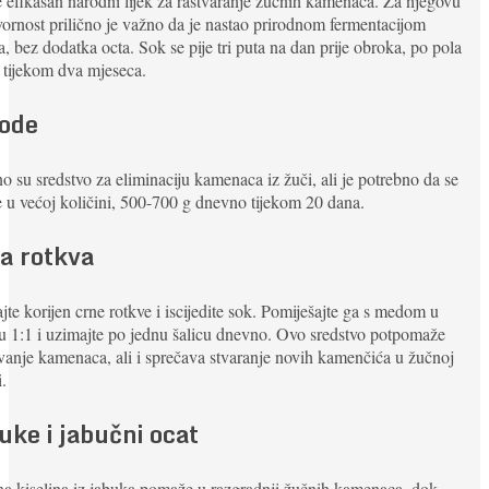
 efikasan narodni lijek za rastvaranje žučnih kamenaca. Za njegovu
vornost prilično je važno da je nastao prirodnom fermentacijom
, bez dodatka octa. Sok se pije tri puta na dan prije obroka, po pola
, tijekom dva mjeseca.
ode
o su sredstvo za eliminaciju kamenaca iz žuči, ali je potrebno da se
e u većoj količini, 500-700 g dnevno tijekom 20 dana.
a rotkva
jte korijen crne rotkve i iscijedite sok. Pomiješajte ga s medom u
 1:1 i uzimajte po jednu šalicu dnevno. Ovo sredstvo potpomaže
vanje kamenaca, ali i sprečava stvaranje novih kamenčića u žučnoj
i.
uke i jabučni ocat
a kiselina iz jabuka pomaže u razgradnji žučnih kamenaca, dok