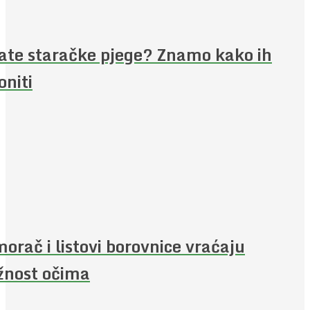
te staračke pjege? Znamo kako ih
oniti
orač i listovi borovnice vraćaju
žnost očima