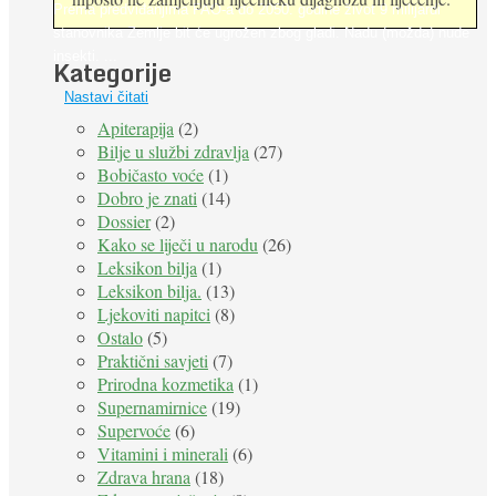
Prema predviđanjima FAO-a do 2050. godine život 9 milijardi
stanovnika Zemlje bit će ugrožen zbog gladi. Nadu (možda) nude
insekti. ...
Kategorije
Nastavi čitati
Apiterapija
(2)
Bilje u službi zdravlja
(27)
Bobičasto voće
(1)
Dobro je znati
(14)
Dossier
(2)
Kako se liječi u narodu
(26)
Leksikon bilja
(1)
Leksikon bilja.
(13)
Ljekoviti napitci
(8)
Ostalo
(5)
Praktični savjeti
(7)
Prirodna kozmetika
(1)
Supernamirnice
(19)
Supervoće
(6)
Vitamini i minerali
(6)
Zdrava hrana
(18)