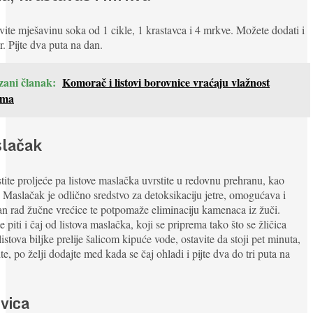
ite mješavinu soka od 1 cikle, 1 krastavca i 4 mrkve. Možete dodati i
. Pijte dva puta na dan.
zani članak:
Komorač i listovi borovnice vraćaju vlažnost
ima
lačak
stite proljeće pa listove maslačka uvrstite u redovnu prehranu, kao
. Maslačak je odlično sredstvo za detoksikaciju jetre, omogućava i
an rad žučne vrećice te potpomaže eliminaciju kamenaca iz žuči.
 piti i čaj od listova maslačka, koji se priprema tako što se žličica
listova biljke prelije šalicom kipuće vode, ostavite da stoji pet minuta,
ite, po želji dodajte med kada se čaj ohladi i pijte dva do tri puta na
vica