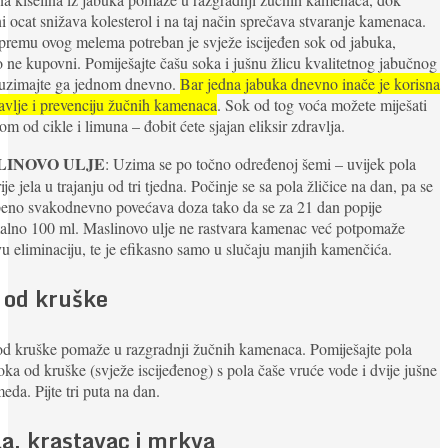
i ocat snižava kolesterol i na taj način sprečava stvaranje kamenaca.
premu ovog melema potreban je svježe iscijeđen sok od jabuka,
 ne kupovni. Pomiješajte čašu soka i jušnu žlicu kvalitetnog jabučnog
 uzimajte ga jednom dnevno.
Bar jedna jabuka dnevno inače je korisna
avlje i prevenciju žučnih kamenaca
. Sok od tog voća možete miješati
om od cikle i limuna – đobit ćete sjajan eliksir zdravlja.
LINOVO ULJE
: Uzima se po točno određenoj šemi – uvijek pola
rije jela u trajanju od tri tjedna. Počinje se sa pola žličice na dan, pa se
peno svakodnevno povećava doza tako da se za 21 dan popije
alno 100 ml. Maslinovo ulje ne rastvara kamenac već potpomaže
u eliminaciju, te je efikasno samo u slučaju manjih kamenčića.
 od kruške
od kruške pomaže u razgradnji žučnih kamenaca. Pomiješajte pola
oka od kruške (svježe iscijeđenog) s pola čaše vruće vode i dvije jušne
meda. Pijte tri puta na dan.
la, krastavac i mrkva