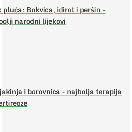
 pluća: Bokvica, iđirot i peršin -
bolji narodni lijekovi
jakinja i borovnica - najbolja terapija
ertireoze