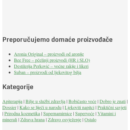
Preporučujemo domaće proizvođače
Aronia Original – proizvodi od aronije
Bee Free – pčelinji proizvodi (HR i SLO)
Destilerija Perković – voćne rakije i likeri
Suban – proizvodi od ljekovitog bilja
Kategorije
Apiterapija
|
Bilje u službi zdravlja
|
Bobičasto voće
|
Dobro je znati
|
Dossier
|
Kako se liječi u narodu
|
Ljekoviti napitci
|
Praktični savjeti
|
Prirodna kozmetika
|
Supernamirnice
|
Supervoće
|
Vitamini i
minerali
|
Zdrava hrana
|
Zdravo osvježenje
|
Ostalo