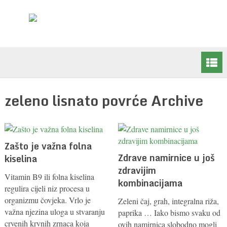
zeleno lisnato povrće Archive
Zašto je važna folna
Zdrave namirnice u još
kiselina
zdravijim
Vitamin B9 ili folna kiselina
kombinacijama
regulira cijeli niz procesa u
organizmu čovjeka. Vrlo je
Zeleni čaj, grah, integralna riža,
važna njezina uloga u stvaranju
paprika … Iako bismo svaku od
crvenih krvnih zrnaca koja
ovih namirnica slobodno mogli