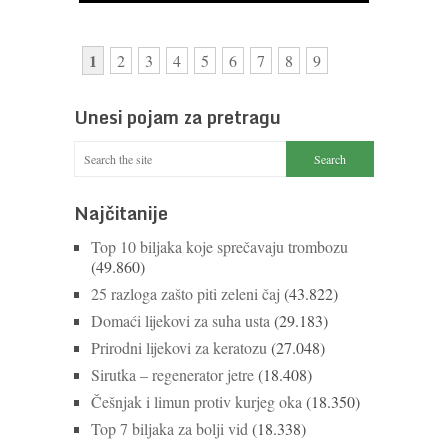
1
2
3
4
5
6
7
8
9
Unesi pojam za pretragu
Najčitanije
Top 10 biljaka koje sprečavaju trombozu
(49.860)
25 razloga zašto piti zeleni čaj
(43.822)
Domaći lijekovi za suha usta
(29.183)
Prirodni lijekovi za keratozu
(27.048)
Sirutka – regenerator jetre
(18.408)
Češnjak i limun protiv kurjeg oka
(18.350)
Top 7 biljaka za bolji vid
(18.338)