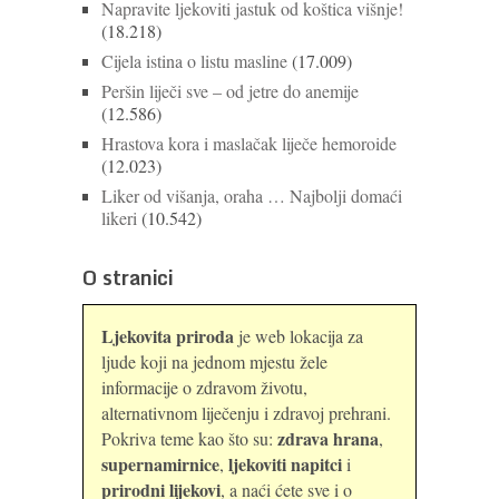
Napravite ljekoviti jastuk od koštica višnje!
(18.218)
Cijela istina o listu masline
(17.009)
Peršin liječi sve – od jetre do anemije
(12.586)
Hrastova kora i maslačak liječe hemoroide
(12.023)
Liker od višanja, oraha … Najbolji domaći
likeri
(10.542)
O stranici
Ljekovita priroda
je web lokacija za
ljude koji na jednom mjestu žele
informacije o zdravom životu,
alternativnom liječenju i zdravoj prehrani.
zdrava hrana
Pokriva teme kao što su:
,
supernamirnice
ljekoviti napitci
,
i
prirodni lijekovi
, a naći ćete sve i o