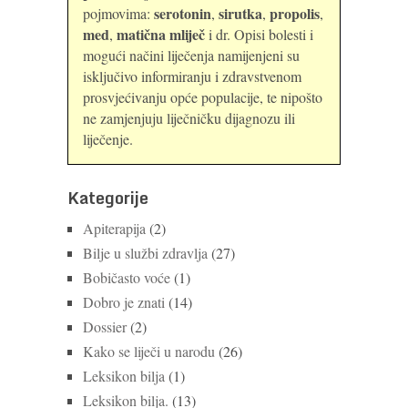
serotonin
sirutka
propolis
pojmovima:
,
,
,
med
matična mliječ
,
i dr. Opisi bolesti i
mogući načini liječenja namijenjeni su
isključivo informiranju i zdravstvenom
prosvjećivanju opće populacije, te nipošto
ne zamjenjuju liječničku dijagnozu ili
liječenje.
Kategorije
Apiterapija
(2)
Bilje u službi zdravlja
(27)
Bobičasto voće
(1)
Dobro je znati
(14)
Dossier
(2)
Kako se liječi u narodu
(26)
Leksikon bilja
(1)
Leksikon bilja.
(13)