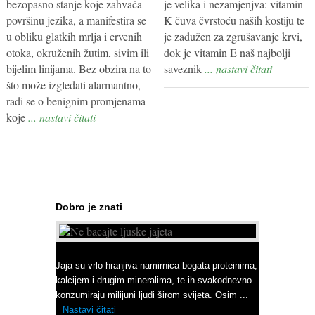
bezopasno stanje koje zahvaća
je velika i nezamjenjva: vitamin
površinu jezika, a manifestira se
K čuva čvrstoću naših kostiju te
u obliku glatkih mrlja i crvenih
je zadužen za zgrušavanje krvi,
otoka, okruženih žutim, sivim ili
dok je vitamin E naš najbolji
bijelim linijama. Bez obzira na to
saveznik
... nastavi čitati
što može izgledati alarmantno,
radi se o benignim promjenama
koje
... nastavi čitati
Dobro je znati
Ne bacajte ljuske jajeta
Jaja su vrlo hranjiva namirnica bogata proteinima,
kalcijem i drugim mineralima, te ih svakodnevno
konzumiraju milijuni ljudi širom svijeta. Osim ...
Nastavi čitati