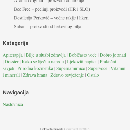
Aronia Original – proizvodi od aronije
Bee Free – pčelinji proizvodi (HR i SLO)
Destilerija Perković – voćne rakije i likeri
Suban – proizvodi od ljekovitog bilja
Kategorije
Apiterapija
|
Bilje u službi zdravlja
|
Bobičasto voće
|
Dobro je znati
|
Dossier
|
Kako se liječi u narodu
|
Ljekoviti napitci
|
Praktični
savjeti
|
Prirodna kozmetika
|
Supernamirnice
|
Supervoće
|
Vitamini
i minerali
|
Zdrava hrana
|
Zdravo osvježenje
|
Ostalo
Navigacija
Naslovnica
Ljekovita priroda
Copyright © 2026.