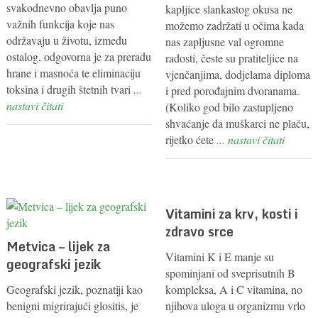
svakodnevno obavlja puno
kapljice slankastog okusa ne
važnih funkcija koje nas
možemo zadržati u očima kada
održavaju u životu, između
nas zapljusne val ogromne
ostalog, odgovorna je za preradu
radosti, česte su pratiteljice na
hrane i masnoća te eliminaciju
vjenčanjima, dodjelama diploma
toksina i drugih štetnih tvari
...
i pred porođajnim dvoranama.
nastavi čitati
(Koliko god bilo zastupljeno
shvaćanje da muškarci ne plaču,
rijetko ćete
... nastavi čitati
Vitamini za krv, kosti i
zdravo srce
Metvica – lijek za
Vitamini K i E manje su
geografski jezik
spominjani od sveprisutnih B
Geografski jezik, poznatiji kao
kompleksa, A i C vitamina, no
benigni migrirajući glositis, je
njihova uloga u organizmu vrlo