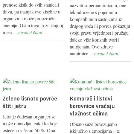
prenose kisik do svih stanica i
nazvati supernamirnicom, one
tkiva, pa manjak ove kiseline u
tek udružene s pojedinim
organizmu može prouzročiti
kompatibilnim sastojcima iz
anemiju. Osim toga, u značajnoj
drugog voća ili povrća pokazuju
mjeri
... nastavi čitati
svoju pravu vrijednost i pružaju
daleko više korisnih tvari i
nutrijenata. Ove zdrave
namirnice
... nastavi čitati
Zeleno lisnato povrće
Komorač i listovi
štiti jetru
borovnice vraćaju
vlažnost očima
Jetra je čudesan organ jer se
može obnavljati čak i kada je
Obično suze povezujemo
oštećena više od 50 %. Ona
isključivo s emocijama – te