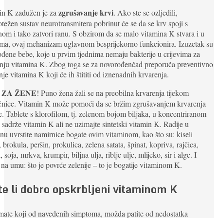
zgrušavanje krvi
in K zadužen je za
. Ako ste se ozljedili,
težen sustav neurotransmitera pobrinut će se da se krv spoji s
nom i tako zatvori ranu. S obzirom da se malo vitamina K stvara i u
ima, ovaj mehanizam uglavnom besprijekorno funkcionira. Izuzetak su
đene bebe, koje u prvim tjednima nemaju bakterije u crijevima za
nju vitamina K. Zbog toga se za novorođenčad preporuča preventivno
je vitamina K koji će ih štititi od iznenadnih krvarenja.
 ZA ŽENE
! Puno žena žali se na preobilna krvarenja tijekom
čnice. Vitamin K može pomoći da se bržim zgrušavanjem krvarenja
. Tablete s klorofilom, tj. zelenom bojom biljaka, u koncentriranom
 sadrže vitamin K ali ne uzimajte sintetski vitamin K. Radije u
nu uvrstite namirnice bogate ovim vitaminom, kao što su: kiseli
 brokula, peršin, prokulica, zelena satata, špinat, kopriva, rajčica,
 soja, mrkva, krumpir, biljna ulja, riblje ulje, mlijeko, sir i alge. I
 na umu: što je povrće zelenije – to je bogatije vitaminom K.
te li dobro opskrbljeni vitaminom K
ate koji od navedenih simptoma, možda patite od nedostatka