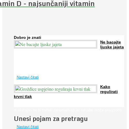
amin D - najsunčaniji vitamin
Dobro je znati
Ne bacajte
ljuske jajeta
Jaja su vrlo hranjiva namirnica bogata proteinima, kalcijem i
drugim mineralima, te ih svakodnevno konzumiraju milijuni ljudi
širom svijeta. Osim ...
Nastavi čitati
Kako
regulirati
krvni tlak
Iako je »visok krvni tlak« mnogo opasniji od niskog, »hipotenziju«
ni slučajno ne bi trebali zanemarivati jer također može prouzročiti
Unesi pojam za pretragu
...
Nastavi čitati