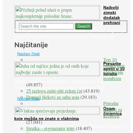
Najbolji
zimski
dodatak
prehrani
Ako se pitate što nabaviti zimi kao dodatak prehrane, odgovor je:
cvjetni pelud! »Pčelinji pelud« ulazi u grupu najkompletnije
Najčitanije
prirodne ...
Nastavi čitati
Top 10
Prevarite
biljaka koje
apetit u 10
sprečavaju
koraka
trombozu
Želudac teško trpi stroge dijete i gladovanje, no srećom po nas
(49.857)
može ga se lako zavarati. Nezdravu i pretjeranu želju ...
25 razloga zašto piti zeleni čaj
(43.819)
Domaći lijekovi za suha usta
(29.183)
Nastavi čitati
Prirodni
Osam
lijekovi za
činjenica
keratozu
koje možda ne znate o vlaknima
(27.041)
Evo zašto su vlakna važna i zašto nas bombardiraju reklamama i
Sirutka – regenerator jetre
(18.407)
pakiranjima u kojima obećavaju najviši postotak vlakana ... 1.