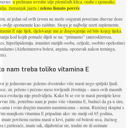
stavno:
u prehranu uvrstite ulje pšeničnih klica, orahe i sjemenke,
zeleno lisnato povrće
 ulja, žumanjak jajeta i
.
m, ni jedan od ovih izvora ne može osigurati povećane dnevne doze
u ovdje spomenute kao zaštitne. Stoga je najbolje uzeti suplemente.
itamin E nije lijek, djelovanje mu je dragocjenije od bilo kojeg lijeka
.
stanja kod kojih pomaže dijeli se na: “primarno” (ateroskleroza,
tes, hiperlipidemija, imunitet starijih osoba, ozljede, osobito opekotine)
undarno (Alzheimerova bolest, angina, oporavak nakon treninga,
tis).
to nam treba toliko vitamina E
r je jednostavan: jedemo dvostruko više masti nego spiljski ljudi.
ce, sir, prženo i pečeno meso tovljenih životinja – unos ovih masnih
ica evolucija nije predvidjela. Kako bi se sve te masti prenijele kroz
rvne žile, potrebno nam je puno više vitamina E, budući da ga u siru,
icama i svim drugim masnim namirnicama – nema. Rizičnoj skupini s
m manjkom vitamina E pripadate ako: ste stariji od 65 godina,
, imate povišenu razinu masti u krvi, patite od bolesti srca, žučnog
a i gušterače, imate rak, dijabetičar ste, trudni ste ili uzimate