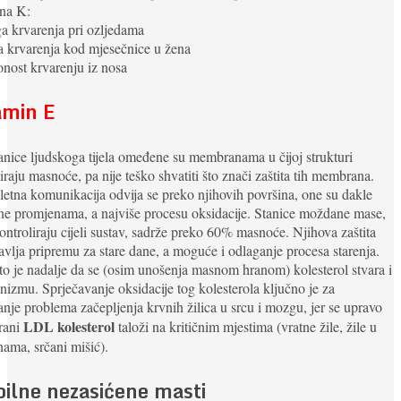
ina K:
a krvarenja pri ozljedama
 krvarenja kod mjesečnice u žena
nost krvarenju iz nosa
amin E
anice ljudskoga tijela omeđene su membranama u čijoj strukturi
raju masnoće, pa nije teško shvatiti što znači zaštita tih membrana.
tna komunikacija odvija se preko njihovih površina, one su dakle
ne promjenama, a najviše procesu oksidacije. Stanice moždane mase,
ontroliraju cijeli sustav, sadrže preko 60% masnoće. Njihova zaštita
avlja pripremu za stare dane, a moguće i odlaganje procesa starenja.
o je nadalje da se (osim unošenja masnom hranom) kolesterol stvara i
nizmu. Sprječavanje oksidacije tog kolesterola ključno je za
anje problema začepljenja krvnih žilica u srcu i mozgu, jer se upravo
LDL kolesterol
rani
taloži na kritičnim mjestima (vratne žile, žile u
ama, srčani mišić).
bilne nezasićene masti