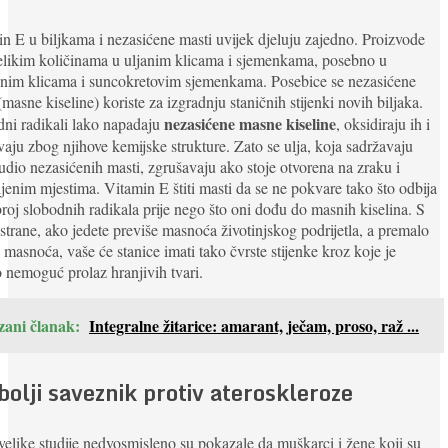
n E u biljkama i nezasićene masti uvijek djeluju zajedno. Proizvode
elikim količinama u uljanim klicama i sjemenkama, posebno u
čnim klicama i suncokretovim sjemenkama. Posebice se nezasićene
(masne kiseline) koriste za izgradnju staničnih stijenki novih biljaka.
nezasićene masne kiseline
ni radikali lako napadaju
, oksidiraju ih i
vaju zbog njihove kemijske strukture. Zato se ulja, koja sadržavaju
 udio nezasićenih masti, zgrušavaju ako stoje otvorena na zraku i
ljenim mjestima. Vitamin E štiti masti da se ne pokvare tako što odbija
broj slobodnih radikala prije nego što oni dođu do masnih kiselina. S
strane, ako jedete previše masnoća životinjskog podrijetla, a premalo
h masnoća, vaše će stanice imati tako čvrste stijenke kroz koje je
 nemoguć prolaz hranjivih tvari.
zani članak:
Integralne žitarice: amarant, ječam, proso, raž ...
bolji saveznik protiv ateroskleroze
velike studije nedvosmisleno su pokazale da muškarci i žene koji su