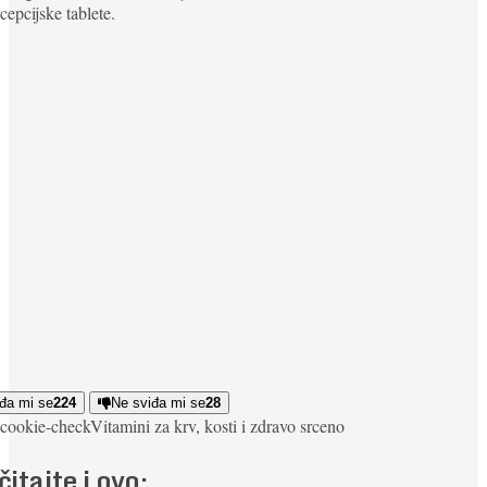
cepcijske tablete.
đa mi se
224
Ne sviđa mi se
28
cookie-check
Vitamini za krv, kosti i zdravo srce
no
čitajte i ovo: