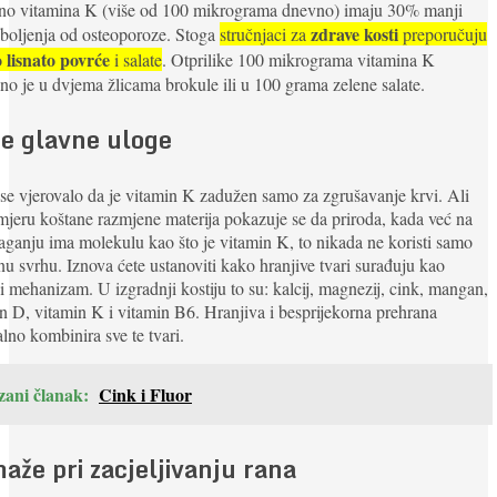
jno vitamina K (više od 100 mikrograma dnevno) imaju 30% manji
zdrave kosti
oboljenja od osteoporoze. Stoga
stručnjaci za
preporučuju
 lisnato povrće
i salate
. Otprilike 100 mikrograma vitamina K
no je u dvjema žlicama brokule ili u 100 grama zelene salate.
je glavne uloge
e vjerovalo da je vitamin K zadužen samo za zgrušavanje krvi. Ali
mjeru koštane razmjene materija pokazuje se da priroda, kada već na
aganju ima molekulu kao što je vitamin K, to nikada ne koristi samo
nu svrhu. Iznova ćete ustanoviti kako hranjive tvari surađuju kao
i mehanizam. U izgradnji kostiju to su: kalcij, magnezij, cink, mangan,
n D, vitamin K i vitamin B6. Hranjiva i besprijekorna prehrana
lno kombinira sve te tvari.
zani članak:
Cink i Fluor
aže pri zacjeljivanju rana