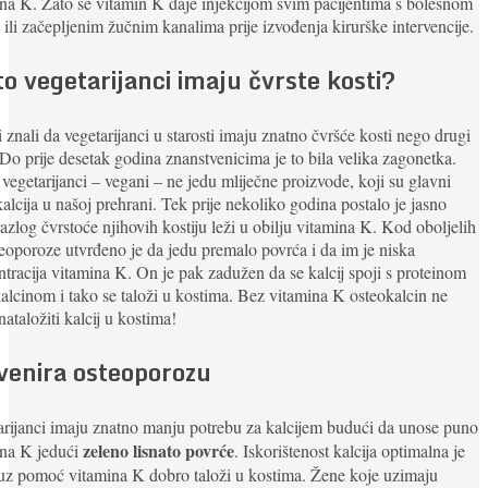
na K. Zato se vitamin K daje injekcijom svim pacijentima s bolesnom
 ili začepljenim žučnim kanalima prije izvođenja kirurške intervencije.
to vegetarijanci imaju čvrste kosti?
li znali da vegetarijanci u starosti imaju znatno čvršće kosti nego drugi
 Do prije desetak godina znanstvenicima je to bila velika zagonetka.
 vegetarijanci – vegani – ne jedu mliječne proizvode, koji su glavni
kalcija u našoj prehrani. Tek prije nekoliko godina postalo je jasno
azlog čvrstoće njihovih kostiju leži u obilju vitamina K. Kod oboljelih
eoporoze utvrđeno je da jedu premalo povrća i da im je niska
tracija vitamina K. On je pak zadužen da se kalcij spoji s proteinom
alcinom i tako se taloži u kostima. Bez vitamina K osteokalcin ne
ataložiti kalcij u kostima!
venira osteoporozu
rijanci imaju znatno manju potrebu za kalcijem budući da unose puno
zeleno lisnato povrće
ina K jedući
. Iskorištenost kalcija optimalna je
 uz pomoć vitamina K dobro taloži u kostima. Žene koje uzimaju