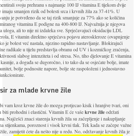
entirali svoju prehranu s najmanje 100 IJ vitamina E tijekom dvije
 imaju smanjen rizik od bolesti srca i krvnih žila za 37-41%. U
ivanju je potvrđeno da se taj rizik smanjuje za 77% ako se količina
iranog vitamina E podigne na 400-800 IJ. Najvažnija je njegova
na uloga, ali to nije ni izdaleka sve. Sprječavajući oksidaciju LDL
erola, E vitamin direktno sprječava pojavu ateroskleroze (ovapnjenje
ako je bolest već nastala, njezino rapidno nastavljanje. Blokirajući
ne radikale u tijelu predstavlja obranu od UV i kozmičkog zračenja,
ktivnosti slabog intenziteta i od stresa. No, tiho djelovanje E vitamina
 kasnije, a događa se dugoročno, i to tako da se osjećate bolje, imate
munitet, bolje podnosite napore, bolje ste raspoloženi i jednostavno
funkcionirate.
ksir za mlade krvne žile
i vam kroz krvne žile do mozga protjecao kisik i hranjive tvari, oni
krvne žile
 biti prohodni i elastični. Vitamin E će vaše
održati
a. Najčešći znaci starenja krvnih žila su začepljenje i nakupljanje
na stijenkama, poroznost i visok krvni tlak. Tek kada se začepe važne
žile, zamijetit ćete da nešto nije u redu. No, održavanje krvnih žila je