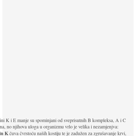
ni K i E manje su spominjani od sveprisutnih B kompleksa, A i C
na, no njihova uloga u organizmu vrlo je velika i nezamjenjva:
in K
čuva čvrstoću naših kostiju te je zadužen za zgrušavanje krvi,