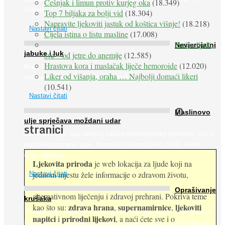
Češnjak i limun protiv kurjeg oka
(18.349)
Vlakna ...
Top 7 biljaka za bolji vid
(18.304)
Napravite ljekoviti jastuk od koštica višnje!
(18.218)
Nastavi čitati
Cijela istina o listu masline
(17.008)
Peršin liječi
Nevjerojatni
jabuke i luk
sve – od jetre do anemije
(12.585)
Hrastova kora i maslačak liječe hemoroide
(12.020)
Muče li vas tegobe vezane uz srce, oči i živce, od kojih pati
Liker od višanja, oraha … Najbolji domaći likeri
većina dijabetičara u kasnijem stadiju bolesti, jabuke ...
(10.541)
Nastavi čitati
O
Maslinovo
ulje sprječava moždani udar
stranici
Maslinovo ulje, kao osnova zdrave mediteranske prehrane, već je
nadaleko poznato. Ipak, francuski su istraživači otišli i korak
dalje. Njihovo ...
Ljekovita priroda
je web lokacija za ljude koji na
jednom mjestu žele informacije o zdravom životu,
Nastavi čitati
Oprašivanje
alternativnom liječenju i zdravoj prehrani. Pokriva teme
krušaka
zdrava hrana
supernamirnice
ljekoviti
kao što su:
,
,
Pri podizanju nasada kruške zanemaruje se problem oprašivanja
napitci
prirodni lijekovi
i
, a naći ćete sve i o
kukcima jer vlada uvjerenje da će krušku oprašiti pčele medarice