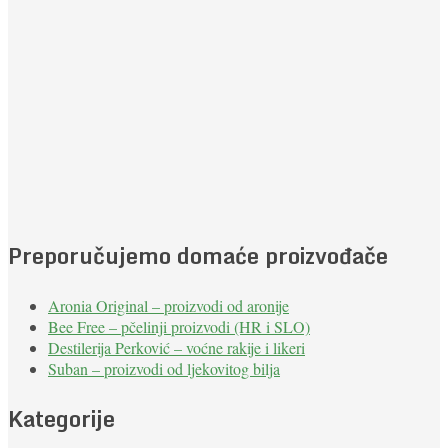
Preporučujemo domaće proizvođače
Aronia Original – proizvodi od aronije
Bee Free – pčelinji proizvodi (HR i SLO)
Destilerija Perković – voćne rakije i likeri
Suban – proizvodi od ljekovitog bilja
Kategorije