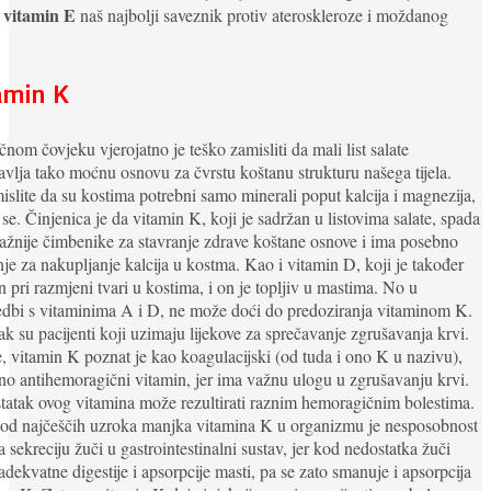
vitamin E
e
naš najbolji saveznik protiv ateroskleroze i moždanog
amin K
čnom čovjeku vjerojatno je teško zamisliti da mali list salate
avlja tako moćnu osnovu za čvrstu koštanu strukturu našega tijela.
slite da su kostima potrebni samo minerali poput kalcija i magnezija,
 se. Činjenica je da vitamin K, koji je sadržan u listovima salate, spada
ažnije čimbenike za stavranje zdrave koštane osnove i ima posebno
je za nakupljanje kalcija u kostma. Kao i vitamin D, koji je također
n pri razmjeni tvari u kostima, i on je topljiv u mastima. No u
dbi s vitaminima A i D, ne može doći do predoziranja vitaminom K.
ak su pacijenti koji uzimaju lijekove za sprečavanje zgrušavanja krvi.
 vitamin K poznat je kao koagulacijski (od tuda i ono K u nazivu),
o antihemoragični vitamin, jer ima važnu ulogu u zgrušavanju krvi.
atak ovog vitamina može rezultirati raznim hemoragičnim bolestima.
 od najčeščih uzroka manjka vitamina K u organizmu je nesposobnost
za sekreciju žuči u gastrointestinalni sustav, jer kod nedostatka žuči
dekvatne digestije i apsorpcije masti, pa se zato smanuje i apsorpcija