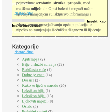
serotonin
sirutka
propolis
med
pojmovima:
,
,
,
,
(Apis mellifera). ...
matična mliječ
i dr. Opisi bolesti i mogući načini
Nastavi čitati
liječenja namijenjeni su isključivo informiranju i
Insekti kao
zdravstvenom prosvjećivanju opće populacije, te
hrana budućnosti
nipošto ne zamjenjuju liječničku dijagnozu ili liječenje.
Prema predviđanjima FAO-a do 2050. godine život 9 milijardi
stanovnika Zemlje bit će ugrožen zbog gladi. Nadu (možda) nude
insekti. ...
Kategorije
Nastavi čitati
Apiterapija
(2)
Bilje u službi zdravlja
(27)
Bobičasto voće
(1)
Dobro je znati
(14)
Dossier
(2)
Kako se liječi u narodu
(26)
Leksikon bilja
(1)
Leksikon bilja.
(13)
Ljekoviti napitci
(8)
Ostalo
(5)
Praktični savjeti
(7)