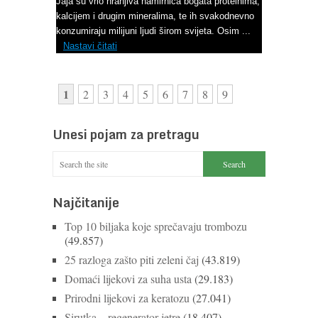
Jaja su vrlo hranjiva namirnica bogata proteinima,
kalcijem i drugim mineralima, te ih svakodnevno
konzumiraju milijuni ljudi širom svijeta. Osim ...
Nastavi čitati
1
2
3
4
5
6
7
8
9
Unesi pojam za pretragu
Najčitanije
Top 10 biljaka koje sprečavaju trombozu
(49.857)
25 razloga zašto piti zeleni čaj
(43.819)
Domaći lijekovi za suha usta
(29.183)
Prirodni lijekovi za keratozu
(27.041)
Sirutka – regenerator jetre
(18.407)