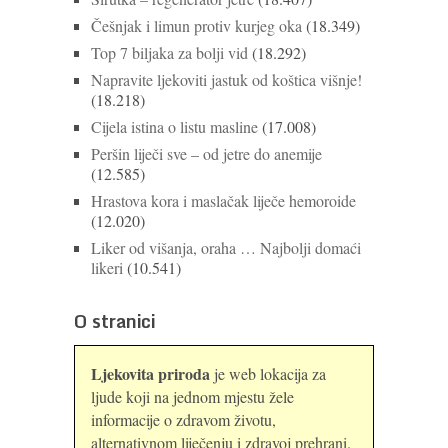
Češnjak i limun protiv kurjeg oka
(18.349)
Top 7 biljaka za bolji vid
(18.292)
Napravite ljekoviti jastuk od koštica višnje!
(18.218)
Cijela istina o listu masline
(17.008)
Peršin liječi sve – od jetre do anemije
(12.585)
Hrastova kora i maslačak liječe hemoroide
(12.020)
Liker od višanja, oraha … Najbolji domaći
likeri
(10.541)
O stranici
Ljekovita priroda
je web lokacija za
ljude koji na jednom mjestu žele
informacije o zdravom životu,
alternativnom liječenju i zdravoj prehrani.