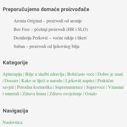
Preporučujemo domaće proizvođače
Aronia Original – proizvodi od aronije
Bee Free – pčelinji proizvodi (HR i SLO)
Destilerija Perković – voćne rakije i likeri
Suban – proizvodi od ljekovitog bilja
Kategorije
Apiterapija
|
Bilje u službi zdravlja
|
Bobičasto voće
|
Dobro je znati
|
Dossier
|
Kako se liječi u narodu
|
Ljekoviti napitci
|
Praktični
savjeti
|
Prirodna kozmetika
|
Supernamirnice
|
Supervoće
|
Vitamini
i minerali
|
Zdrava hrana
|
Zdravo osvježenje
|
Ostalo
Navigacija
Naslovnica