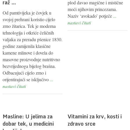
raž …
plod davao magične i mistične
moći njihovim princezama.
Od pamtivijeka je čovjek u
Naziv ‘avokado’ potječe
...
svojoj prehrani koristio cijelo
nastavi čitati
zrno žitarica. Tek je moderna
tehnologija i otkriće čeličnih
valjaka za preradu pšenice 1830.
godine zamijenila klasične
kamene mlinove i dovela do
masovne proizvodnje nutritivno
bezvrijednoga bijelog brašna.
Odbacujući cijelo zrno i
orijentirajući se isključivo
...
nastavi čitati
Masline: U jelima za
Vitamini za krv, kosti i
dobar tek, u medicini
zdravo srce