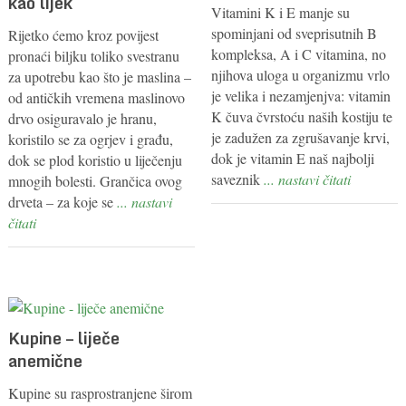
kao lijek
Vitamini K i E manje su
spominjani od sveprisutnih B
Rijetko ćemo kroz povijest
kompleksa, A i C vitamina, no
pronaći biljku toliko svestranu
njihova uloga u organizmu vrlo
za upotrebu kao što je maslina –
je velika i nezamjenjva: vitamin
od antičkih vremena maslinovo
K čuva čvrstoću naših kostiju te
drvo osiguravalo je hranu,
je zadužen za zgrušavanje krvi,
koristilo se za ogrjev i građu,
dok je vitamin E naš najbolji
dok se plod koristio u liječenju
saveznik
... nastavi čitati
mnogih bolesti. Grančica ovog
drveta – za koje se
... nastavi
čitati
Kupine – liječe
anemične
Kupine su rasprostranjene širom