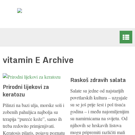
vitamin E Archive
Raskoš zdravih salata
Prirodni lijekovi za
Salate su jedne od najstarijih
keratozu
povrtlarskih kultura – uzgajale
su se još prije šest i pol tisuća
Pilinzi na bazi ulja, morske soli i
godina – i među najomiljenijim
zobenih pahuljica najbolja su
su namirnicama na svijetu. Od
terapija “pureće kože”, samo ih
njihovih se hrskavih listova
treba redovito primjenjivati.
mogu pripremiti različiti mali
Keratosis pilaris, pojavu poznatu