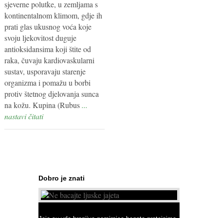
sjeverne polutke, u zemljama s
kontinentalnom klimom, gdje ih
prati glas ukusnog voća koje
svoju ljekovitost duguje
antioksidansima koji štite od
raka, čuvaju kardiovaskularni
sustav, usporavaju starenje
organizma i pomažu u borbi
protiv štetnog djelovanja sunca
na kožu. Kupina (Rubus
...
nastavi čitati
Dobro je znati
Ne bacajte ljuske jajeta