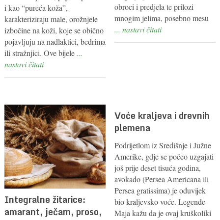
obroci i predjela te prilozi
i kao “pureća koža”,
mnogim jelima, posebno mesu
karakteriziraju male, orožnjele
... nastavi čitati
izbočine na koži, koje se obično
pojavljuju na nadlaktici, bedrima
ili stražnjici. Ove bijele
...
nastavi čitati
Voće kraljeva i drevnih
plemena
Podrijetlom iz Središnje i Južne
Amerike, gdje se počeo uzgajati
još prije deset tisuća godina,
avokado (Persea Americana ili
Persea gratissima) je oduvijek
Integralne žitarice:
bio kraljevsko voće. Legende
amarant, ječam, proso,
Maja kažu da je ovaj kruškoliki