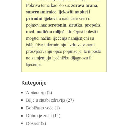
zdrava hrana
Pokriva teme kao što su:
,
supernamirnice
ljekoviti napitci
,
i
prirodni lijekovi
, a naći ćete sve i o
serotonin
sirutka
propolis
pojmovima:
,
,
,
med
matična mliječ
,
i dr. Opisi bolesti i
mogući načini liječenja namijenjeni su
isključivo informiranju i zdravstvenom
prosvjećivanju opće populacije, te nipošto
ne zamjenjuju liječničku dijagnozu ili
liječenje.
Kategorije
Apiterapija
(2)
Bilje u službi zdravlja
(27)
Bobičasto voće
(1)
Dobro je znati
(14)
Dossier
(2)