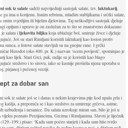
ni sok iz salate
laktukarij
sadrži najvrijedniji sastojak salate, tzv.
.
e ga ima u korijenu, lisnim rebrima, mladim stabljikama i srčiki salate,
u onim svjetlijim ili bijelim djelovima. Taj neškodljivi sastojak djeluje
agi opijum i upravo je on zaslužan za to što se znanstveno dokazano
ljekovita biljka
 je salata i
koja ublažuje bol, smiruje živce i djeluje
jujuće. Još su stari Rimljani koristili laktukarij kao losion protiv
na sunca, a listove salate stavljali su na gnojne rane. I grčki
ničar Herodot (oko 400. pr. K.) nazvan ‘ocem povijesti’, spominjao je
arij kao lijek. Stari Grci, pak, radije su je koristili kao blago
jujuće sredstvo i to sirovu, iako se kasnije proširila njena uporaba u
j, pirjanoj i pečenoj verziji.
ept za dobar san
ni sok iz salate još se i danas u nekim krajevima pije kod upala grla i
g kašlja, a preporuča se i kao sredstvo za umirenje grčeva, astme,
ih uzbuđenja i nesanice. Da salata uzrokuje miran san, bilo je još u
 vijeku poznato Perzijancima, Grcima i Rimljanima. Slavni je liječnik
(129.-199.) pisao: ‘Kada sam počeo starjeti i kada sam htio tvrdo
i to sam, dijelom uslijed navike da radim kasno u noć, a dijelom radi