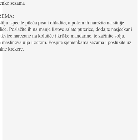
menke sezama
REMA:
tilju ispecite pileća prsa i ohladite, a potom ih narežite na sitnije
će. Poslažite ih na manje listove salate puterice, dodajte nasjeckani
otkvice narezane na kolutiće i kriške mandarine, te začinite solju,
 maslinova ulja i octom. Pospite sjemenkama sezama i poslužite uz
alne krekere.