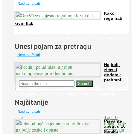
Nastavi čitati
Kako
regulirati
krvni tlak
Iako je »visok krvni tlak« mnogo opasniji od niskog, »hipotenziju«
ni slučajno ne bi trebali zanemarivati jer također može prouzročiti
Unesi pojam za pretragu
...
Nastavi čitati
Najbolji
zimski
dodatak
prehrani
Ako se pitate što nabaviti zimi kao dodatak prehrane, odgovor je:
cvjetni pelud! »Pčelinji pelud« ulazi u grupu najkompletnije
Najčitanije
prirodne ...
Nastavi čitati
Top 10
Prevarite
biljaka koje
apetit u 10
sprečavaju
koraka