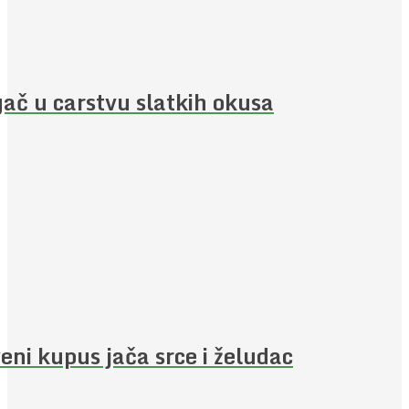
ač u carstvu slatkih okusa
eni kupus jača srce i želudac