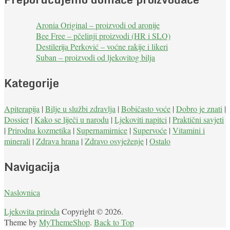
Aronia Original – proizvodi od aronije
Bee Free – pčelinji proizvodi (HR i SLO)
Destilerija Perković – voćne rakije i likeri
Suban – proizvodi od ljekovitog bilja
Kategorije
Apiterapija
|
Bilje u službi zdravlja
|
Bobičasto voće
|
Dobro je znati
|
Dossier
|
Kako se liječi u narodu
|
Ljekoviti napitci
|
Praktični savjeti
|
Prirodna kozmetika
|
Supernamirnice
|
Supervoće
|
Vitamini i
minerali
|
Zdrava hrana
|
Zdravo osvježenje
|
Ostalo
Navigacija
Naslovnica
Ljekovita priroda
Copyright © 2026.
Theme by
MyThemeShop
.
Back to Top