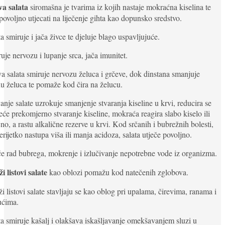
va salata
siromašna je tvarima iz kojih nastaje mokraćna kiselina te
ovoljno utjecati na liječenje gihta kao dopunsko sredstvo.
ta smiruje i jača živce te djeluje blago uspavljujuće.
uje nervozu i lupanje srca, jača imunitet.
va salata smiruje nervozu želuca i grčeve, dok dinstana smanjuje
nu želuca te pomaže kod čira na želucu.
anje salate uzrokuje smanjenje stvaranja kiseline u krvi, reducira se
eće prekomjerno stvaranje kiseline, mokraća reagira slabo kiselo ili
čno, a rastu alkalične rezerve u krvi. Kod srčanih i bubrežnih bolesti,
erijetko nastupa viša ili manja acidoza, salata utječe povoljno.
če rad bubrega, mokrenje i izlučivanje nepotrebne vode iz organizma.
i listovi salate
kao oblozi pomažu kod natečenih zglobova.
ži listovi salate stavljaju se kao oblog pri upalama, čirevima, ranama i
ućima.
ta smiruje kašalj i olakšava iskašljavanje omekšavanjem sluzi u