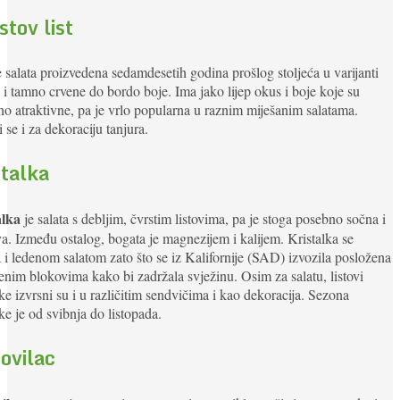
stov list
 salata proizvedena sedamdesetih godina prošlog stoljeća u varijanti
 i tamno crvene do bordo boje. Ima jako lijep okus i boje koje su
no atraktivne, pa je vrlo popularna u raznim miješanim salatama.
i se i za dekoraciju tanjura.
stalka
alka
je salata s debljim, čvrstim listovima, pa je stoga posebno sočna i
a. Između ostalog, bogata je magnezijem i kalijem. Kristalka se
 i ledenom salatom zato što se iz Kalifornije (SAD) izvozila posložena
enim blokovima kako bi zadržala svježinu. Osim za salatu, listovi
lke izvrsni su i u različitim sendvičima i kao dekoracija. Sezona
lke je od svibnja do listopada.
ovilac