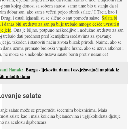
g sna kojeg donosi sa sobom starost, samo time bio u stanju da si
bim dobar san, ako sam s večeri pojeo obrok salate.’ I Tacit, kao i
e Drugi i ostali izjasnili su se slično o snu pomoću salate.
Salata bi
a i danas biti sredstvo za san pa bi je trebalo mnogo češće uvrstiti u
je jelo
. Ona je biljno, potpuno neškodljivo i nedužno sredstvo za san
joj trebalo dati prednost pred kemijskim sredstvima za spavanje.
jet je, također, i stanoviti način života blizak prirodi. Naime, ako se
m dana uzima premalo biološki vrijedne hrane, ako se uživa alkohol i
n, ne može se s nekoliko listova salate boriti protiv nesanice!
zani članak:
Bazga - ljekovita dama i osvježavajući napitak iz
ših mladih dana
lovanje salate
anje salate može se preporučiti šećernim bolesnicima. Mala
čnost salate kao i mala količina bjelančevina i ugljikohidrata djeluje
no na acidozu dijabetičara.