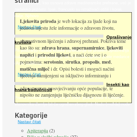
stranici
Maslinovo ulje, kao osnova zdrave mediteranske prehrane, već je
nadaleko poznato. Ipak, francuski su istraživači otišli i korak
dalje. Njihovo ...
Ljekovita priroda
je web lokacija za ljude koji na
jednom mjestu žele informacije o zdravom životu,
Nastavi čitati
Oprašivanje
alternativnom liječenju i zdravoj prehrani. Pokriva teme
krušaka
zdrava hrana
supernamirnice
ljekoviti
kao što su:
,
,
Pri podizanju nasada kruške zanemaruje se problem oprašivanja
napitci
prirodni lijekovi
i
, a naći ćete sve i o
kukcima jer vlada uvjerenje da će krušku oprašiti pčele medarice
serotonin
sirutka
propolis
med
pojmovima:
,
,
,
,
(Apis mellifera). ...
matična mliječ
i dr. Opisi bolesti i mogući načini
Nastavi čitati
liječenja namijenjeni su isključivo informiranju i
Insekti kao
zdravstvenom prosvjećivanju opće populacije, te
hrana budućnosti
nipošto ne zamjenjuju liječničku dijagnozu ili liječenje.
Prema predviđanjima FAO-a do 2050. godine život 9 milijardi
stanovnika Zemlje bit će ugrožen zbog gladi. Nadu (možda) nude
insekti. ...
Kategorije
Nastavi čitati
Apiterapija
(2)
Bilje u službi zdravlja
(27)