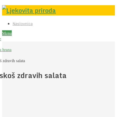
Naslovnica
Menu
e
a hrana
 zdravih salata
skoš zdravih salata