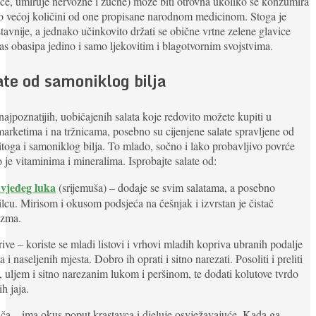
ce, umiruje nervozne i žučne) može biti otrovna ukoliko se konzumira
o većoj količini od one propisane narodnom medicinom. Stoga je
tavnije, a jednako učinkovito držati se obične vrtne zelene glavice
as obasipa jedino i samo ljekovitim i blagotvornim svojstvima.
ate od samoniklog bilja
ajpoznatijih, uobičajenih salata koje redovito možete kupiti u
arketima i na tržnicama, posebno su cijenjene salate spravljene od
itoga i samoniklog bilja. To mlado, sočno i lako probavljivo povrće
 je vitaminima i mineralima. Isprobajte salate od:
vjeđeg luka
(srijemuša) – dodaje se svim salatama, a posebno
lcu. Mirisom i okusom podsjeća na češnjak i izvrstan je čistač
izma.
ive – koriste se mladi listovi i vrhovi mladih kopriva ubranih podalje
a i naseljenih mjesta. Dobro ih oprati i sitno narezati. Posoliti i preliti
 uljem i sitno narezanim lukom i peršinom, te dodati kolutove tvrdo
h jaja.
ča – ima okus poput krastavca i djeluje osvježavajuće. Kada ga