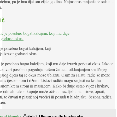
nicima, pa je ima tijekom cijele godine. Najrasprostranjenija je salata u
i.
ič
je posebno bogat kalcijem, koji
e izrazit gorkasti okus.
je posebno bogat kalcijem, koji mu daje izrazit gorkasti okus. Iako te
te tvari posebno pogoduju našem želucu, otklanjanjem središnjeg
jalog dijela taj se okus može ublažiti. Osim za salatu, radič se može
ti s tjesteninom i rižom. Listovi radiča mogu se jesti na kruhu
nom krem sirom ili maslacem. Kako bi dulje ostao svjež i hrskav,
se odmah nakon kupnje može očistiti, razdijeliti na listove, oprati,
ti, te čuvati u plastičnoj vrećici ili posudi u hladnjaku. Sezona radiča
esen.
zani članak:
Češnjak i limun protiv kurjeg oka