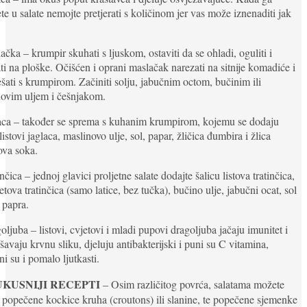
te u salate nemojte pretjerati s količinom jer vas može iznenaditi jak
ačka – krumpir skuhati s ljuskom, ostaviti da se ohladi, oguliti i
ti na ploške. Očišćen i oprani maslačak narezati na sitnije komadiće i
šati s krumpirom. Začiniti solju, jabučnim octom, bučinim ili
novim uljem i češnjakom.
laca – također se sprema s kuhanim krumpirom, kojemu se dodaju
listovi jaglaca, maslinovo ulje, sol, papar, žličica đumbira i žlica
ova soka.
inčica – jednoj glavici proljetne salate dodajte šalicu listova tratinčica,
etova tratinčica (samo latice, bez tučka), bučino ulje, jabučni ocat, sol
 papra.
oljuba – listovi, cvjetovi i mladi pupovi dragoljuba jačaju imunitet i
šavaju krvnu sliku, djeluju antibakterijski i puni su C vitamina,
ni su i pomalo ljutkasti.
KUSNIJI RECEPTI
– Osim različitog povrća, salatama možete
 popečene kockice kruha (croutons) ili slanine, te popečene sjemenke