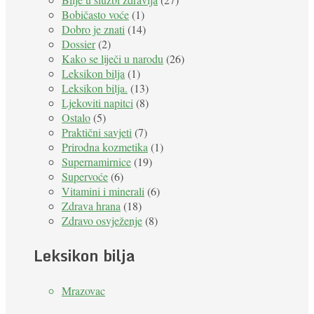
Bobičasto voće
(1)
Dobro je znati
(14)
Dossier
(2)
Kako se liječi u narodu
(26)
Leksikon bilja
(1)
Leksikon bilja.
(13)
Ljekoviti napitci
(8)
Ostalo
(5)
Praktični savjeti
(7)
Prirodna kozmetika
(1)
Supernamirnice
(19)
Supervoće
(6)
Vitamini i minerali
(6)
Zdrava hrana
(18)
Zdravo osvježenje
(8)
Leksikon bilja
Mrazovac