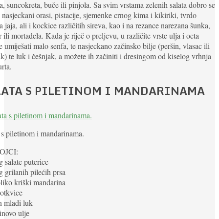
, suncokreta, buče ili pinjola. Sa svim vrstama zelenih salata dobro se
i nasjeckani orasi, pistacije, sjemenke crnog kima i kikiriki, tvrdo
 jaja, ali i kockice različitih sireva, kao i na rezance narezana šunka,
r ili mortadela. Kada je riječ o preljevu, u različite vrste ulja i octa
 umiješati malo senfa, te nasjeckano začinsko bilje (peršin, vlasac ili
ak) te luk i češnjak, a možete ih začiniti i dresingom od kiselog vrhnja
urta.
LATA S PILETINOM I MANDARINAMA
 s piletinom i mandarinama.
OJCI:
g salate puterice
g grilanih pilećih prsa
liko kriški mandarina
rotkvice
n mladi luk
inovo ulje