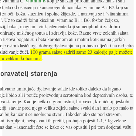
vitamin E
e vitamina C,
koji je snažan prirodni antioksidans i štiti
e tijela od oštećenja i kancerogenih učinaka, vitamine A i B2 koji su
i za oči, kožu, sluznicu i spolne žlijezde, a nazivaju se i ‘vitaminima
e’. Uz to sadrži folnu kiselinu, vitamine B1 i B6, fosfor, željezo,
ij, bakar, magnan i cink, elemente koji su neophodni za dobro
oniranje mišićnog tonusa i zdravlja kože. Razne vrste zelenih salata
h listova bogate su i beta karotenom ali i malim količinama gorkih
koje osim klasičnoga dobrog djelovanja na probavu utječu i na rad jetre
izlučivanje žuči.
100 grama salate sadrži samo 23 kalorije pa je možete
i u velikim količinama
.
oravatelj starenja
hvatno umirujuće djelovanje salate ide toliko daleko da lagano
je libido ali i potiče proizvodnju serotonina kod depresivnih osoba, te
va starenje. Kad je netko u grču, astmi, hripavcu, kroničnoj tjeskobi
steriji, stavite pred njega veliku zdjelu salate svaki dan i malo po malo ta
a’ biljka učinit će neobične stvari. Također, ako ste pod stresom,
ni, iscrpljeni, neispavani ili pretili, probajte pojesti 1-1,5 kg zelene
 na dan – iznenadit ćete se kako će vas opustiti i pri tom dotjerati vašu