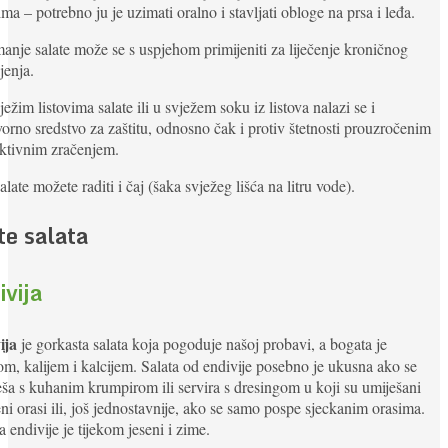
ma – potrebno ju je uzimati oralno i stavljati obloge na prsa i leđa.
anje salate može se s uspjehom primijeniti za liječenje kroničnog
jenja.
ježim listovima salate ili u svježem soku iz listova nalazi se i
vorno sredstvo za zaštitu, odnosno čak i protiv štetnosti prouzročenim
ktivnim zračenjem.
alate možete raditi i čaj (šaka svježeg lišća na litru vode).
te salata
ivija
ija
je gorkasta salata koja pogoduje našoj probavi, a bogata je
om, kalijem i kalcijem. Salata od endivije posebno je ukusna ako se
ša s kuhanim krumpirom ili servira s dresingom u koji su umiješani
ni orasi ili, još jednostavnije, ako se samo pospe sjeckanim orasima.
 endivije je tijekom jeseni i zime.