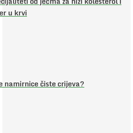
cijaliteti od ječma za niži kolesterol i
er u krvi
e namirnice čiste crijeva?