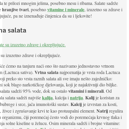
la te prilozi mnogim jelima, posebno mesu i ribama. Salate sadrže
hranjive tvari
vitamine i minerale
e
, posebno
, izuzetno su zdrave i
jujuće, pa ne iznenađuje činjenica da su i ljekovite!
na salata
 su izuzetno zdrave i okrepljujuće.
šće ćemo na tanjuru naći ono što nazivamo jednostavno vrtnom
Vrtna salata
m (Lactuca sativa).
najpoznatija je vrsta roda Lactuca
roji preko sto vrsta raznih salata ali sve imaju nešto zajedničko:
ni sok blago narkotičkog djelovanja, koji je najaktivniji dio biljke.
vitamini i minerali
salata sadrži 95% vode, dok su ostalo
. Od
kalija
natrija
Kalij
la salata sadrži najviše
, kalcija i
.
je koristan za
Kalcij
 bubrege i srce, jača imunološki sustav.
je izvrstan za kosti,
Natrij
, živce i zgrušavanje krvi te kao protuupalni element.
regulira
 organizmu, čiji poremećaj često vodi do poremećaja krvnog tlaka i
nja solne kiseline u želucu. Osim minerala sadrži i brojne vitamine: