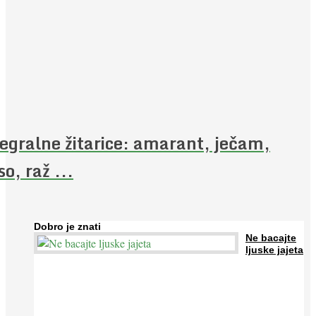
egralne žitarice: amarant, ječam,
so, raž ...
Dobro je znati
Ne bacajte
ljuske jajeta
Jaja su vrlo hranjiva namirnica bogata proteinima, kalcijem i
drugim mineralima, te ih svakodnevno konzumiraju milijuni ljudi
širom svijeta. Osim ...