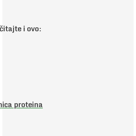
čitajte i ovo:
nica proteina