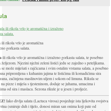
ula
 ili rikola vrlo je aromatična
ženo gorkasta salata.
a
ili rikola vrlo je aromatična i izraženo gorkasta salata, te posebno
 željezom. Njezini nježni zeleni listići jedu se zajedno s peteljkama.
 se može miješati s rajčicama i svim ostalim vrstama salata, a posebno
sna pripremljena s kuhanim jajima te listićima ili komadićima sira
ana, začinjena maslinovim uljem i sokom od limuna. Rikula se
a na pizze i miješa s tjesteninom, dodaje se juhama, umacima i
ma od sira i maslaca. Sezona rikule je u jesen i proljeće.
EZ!
Iako divlja salata (Lactuca virosa) posjeduje ista ljekovita svojstva
vrtna (smiruje duh i tijelo, donosi miran san onima koji pate od