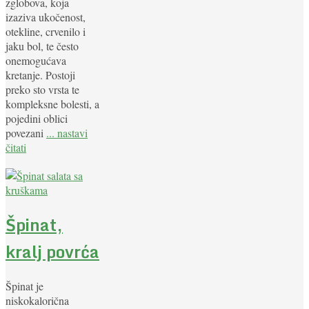
zglobova, koja
izaziva ukočenost,
otekline, crvenilo i
jaku bol, te često
onemogućava
kretanje. Postoji
preko sto vrsta te
kompleksne bolesti, a
pojedini oblici
povezani
... nastavi
čitati
Špinat,
kralj povrća
Špinat je
niskokalorična