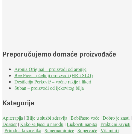
Preporučujemo domaće proizvođače
Aronia Original – proizvodi od aronije
Bee Free – pčelinji proizvodi (HR i SLO)
Destilerija Perković – voćne rakije i likeri
Suban – proizvodi od ljekovitog bilja
Kategorije
Apiterapija
|
Bilje u službi zdravlja
|
Bobičasto voće
|
Dobro je znati
|
Dossier
|
Kako se liječi u narodu
|
Ljekoviti napitci
|
Praktični savjeti
|
Prirodna kozmetika
|
Supernamirnice
|
Supervoće
|
Vitamini i