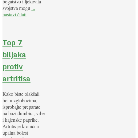
bogatstvo i ljekovita
svojstva mogu
...
nastavi čitati
Top 7
biljaka
protiv
artritisa
Kako biste olakšali
bol u zglobovima,
isprobajte preparate
na bazi đumbira, vrbe
i kajenske paprike.
Artritis je kronična
upalna bolest