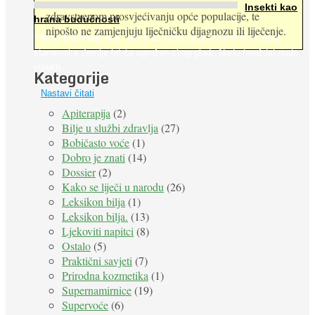
Insekti kao
zdravstvenom prosvjećivanju opće populacije, te
hrana budućnosti
nipošto ne zamjenjuju liječničku dijagnozu ili liječenje.
Prema predviđanjima FAO-a do 2050. godine život 9 milijardi
stanovnika Zemlje bit će ugrožen zbog gladi. Nadu (možda) nude
insekti. ...
Kategorije
Nastavi čitati
Apiterapija
(2)
Bilje u službi zdravlja
(27)
Bobičasto voće
(1)
Dobro je znati
(14)
Dossier
(2)
Kako se liječi u narodu
(26)
Leksikon bilja
(1)
Leksikon bilja.
(13)
Ljekoviti napitci
(8)
Ostalo
(5)
Praktični savjeti
(7)
Prirodna kozmetika
(1)
Supernamirnice
(19)
Supervoće
(6)