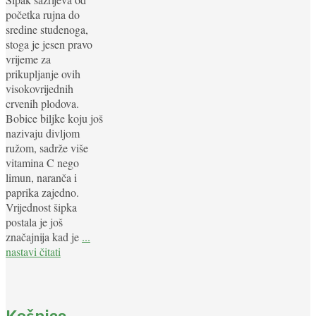
početka rujna do
sredine studenoga,
stoga je jesen pravo
vrijeme za
prikupljanje ovih
visokovrijednih
crvenih plodova.
Bobice biljke koju još
nazivaju divljom
ružom, sadrže više
vitamina C nego
limun, naranča i
paprika zajedno.
Vrijednost šipka
postala je još
značajnija kad je
...
nastavi čitati
Košnica