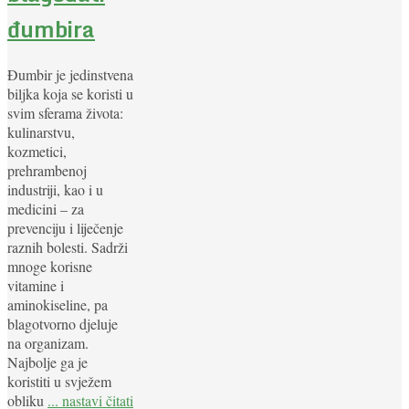
đumbira
Đumbir je jedinstvena
biljka koja se koristi u
svim sferama života:
kulinarstvu,
kozmetici,
prehrambenoj
industriji, kao i u
medicini – za
prevenciju i liječenje
raznih bolesti. Sadrži
mnoge korisne
vitamine i
aminokiseline, pa
blagotvorno djeluje
na organizam.
Najbolje ga je
koristiti u svježem
obliku
... nastavi čitati