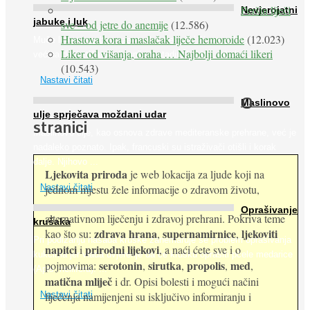
Peršin liječi
Nevjerojatni
jabuke i luk
sve – od jetre do anemije
(12.586)
Hrastova kora i maslačak liječe hemoroide
(12.023)
Muče li vas tegobe vezane uz srce, oči i živce, od kojih pati
Liker od višanja, oraha … Najbolji domaći likeri
većina dijabetičara u kasnijem stadiju bolesti, jabuke ...
(10.543)
Nastavi čitati
O
Maslinovo
ulje sprječava moždani udar
stranici
Maslinovo ulje, kao osnova zdrave mediteranske prehrane, već je
nadaleko poznato. Ipak, francuski su istraživači otišli i korak
dalje. Njihovo ...
Ljekovita priroda
je web lokacija za ljude koji na
jednom mjestu žele informacije o zdravom životu,
Nastavi čitati
Oprašivanje
alternativnom liječenju i zdravoj prehrani. Pokriva teme
krušaka
zdrava hrana
supernamirnice
ljekoviti
kao što su:
,
,
Pri podizanju nasada kruške zanemaruje se problem oprašivanja
napitci
prirodni lijekovi
i
, a naći ćete sve i o
kukcima jer vlada uvjerenje da će krušku oprašiti pčele medarice
serotonin
sirutka
propolis
med
pojmovima:
,
,
,
,
(Apis mellifera). ...
matična mliječ
i dr. Opisi bolesti i mogući načini
Nastavi čitati
liječenja namijenjeni su isključivo informiranju i