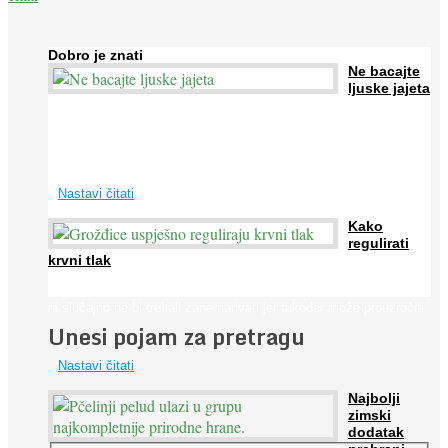
Dobro je znati
Ne bacajte
ljuske jajeta
Jaja su vrlo hranjiva namirnica bogata proteinima, kalcijem i
drugim mineralima, te ih svakodnevno konzumiraju milijuni ljudi
širom svijeta. Osim ...
Nastavi čitati
Kako
regulirati
krvni tlak
Iako je »visok krvni tlak« mnogo opasniji od niskog, »hipotenziju«
ni slučajno ne bi trebali zanemarivati jer također može prouzročiti
Unesi pojam za pretragu
...
Nastavi čitati
Najbolji
zimski
dodatak