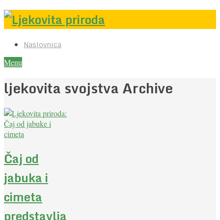
Naslovnica
Menu
ljekovita svojstva Archive
Čaj od
jabuka i
cimeta
predstavlja