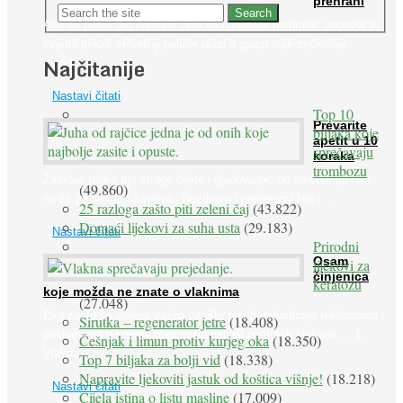
prehrani
Ako se pitate što nabaviti zimi kao dodatak prehrane, odgovor je:
cvjetni pelud! »Pčelinji pelud« ulazi u grupu najkompletnije
Najčitanije
prirodne ...
Nastavi čitati
Top 10
Prevarite
biljaka koje
apetit u 10
sprečavaju
koraka
trombozu
Želudac teško trpi stroge dijete i gladovanje, no srećom po nas
(49.860)
može ga se lako zavarati. Nezdravu i pretjeranu želju ...
25 razloga zašto piti zeleni čaj
(43.822)
Domaći lijekovi za suha usta
(29.183)
Nastavi čitati
Prirodni
Osam
lijekovi za
činjenica
keratozu
koje možda ne znate o vlaknima
(27.048)
Evo zašto su vlakna važna i zašto nas bombardiraju reklamama i
Sirutka – regenerator jetre
(18.408)
pakiranjima u kojima obećavaju najviši postotak vlakana ... 1.
Češnjak i limun protiv kurjeg oka
(18.350)
Vlakna ...
Top 7 biljaka za bolji vid
(18.338)
Napravite ljekoviti jastuk od koštica višnje!
(18.218)
Nastavi čitati
Cijela istina o listu masline
(17.009)