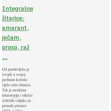
Integralne
žitarice:
amarant,
ječam,
proso, raž
…
Od pamtivijeka je
čovjek u svojoj
prehrani koristio
cijelo zrno žitarica.
Tek je moderna
tehnologija i otkriće
čeličnih valjaka za
preradu pšenice
1830. godine