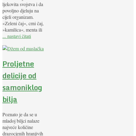
ljekovita svojstva i da
povoljno djeluju na
cijeli organizam.
»Zeleni čaj«, crni čaj,
»kamilica«, menta ili
... nastavi čitati
Proljetne
delicije od
samoniklog
bilja
Poznato je da se u
mladoj biljci nalaze
najveće količine
dragocjenih hranjivih