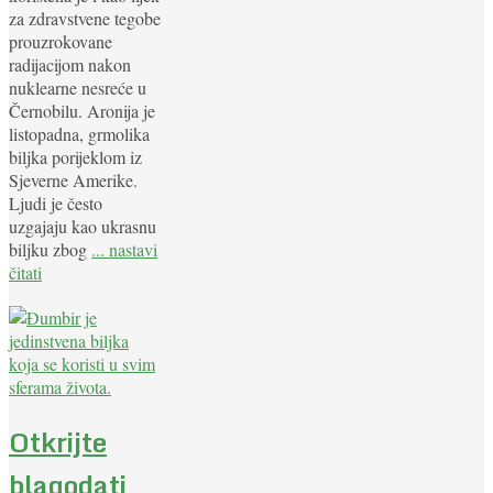
za zdravstvene tegobe
prouzrokovane
radijacijom nakon
nuklearne nesreće u
Černobilu. Aronija je
listopadna, grmolika
biljka porijeklom iz
Sjeverne Amerike.
Ljudi je često
uzgajaju kao ukrasnu
biljku zbog
... nastavi
čitati
Otkrijte
blagodati