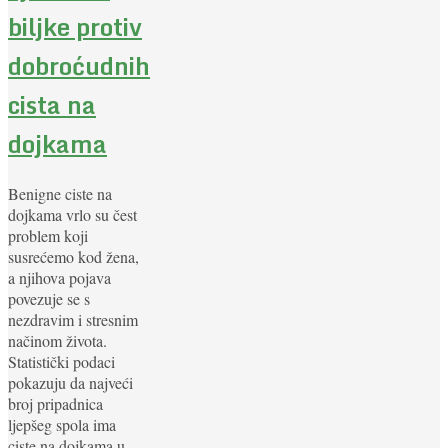
biljke protiv
dobroćudnih
cista na
dojkama
Benigne ciste na
dojkama vrlo su čest
problem koji
susrećemo kod žena,
a njihova pojava
povezuje se s
nezdravim i stresnim
načinom života.
Statistički podaci
pokazuju da najveći
broj pripadnica
ljepšeg spola ima
ciste na dojkama u