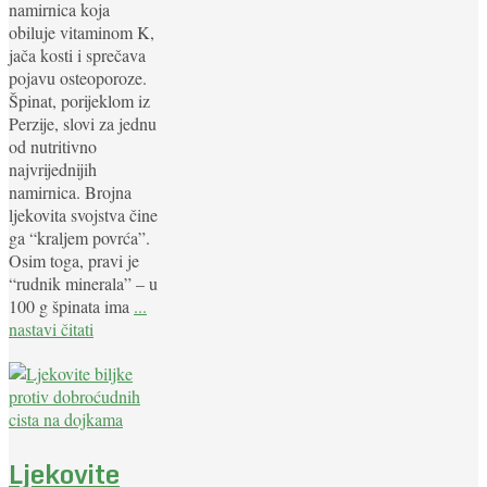
namirnica koja
obiluje vitaminom K,
jača kosti i sprečava
pojavu osteoporoze.
Špinat, porijeklom iz
Perzije, slovi za jednu
od nutritivno
najvrijednijih
namirnica. Brojna
ljekovita svojstva čine
ga “kraljem povrća”.
Osim toga, pravi je
“rudnik minerala” – u
100 g špinata ima
...
nastavi čitati
Ljekovite