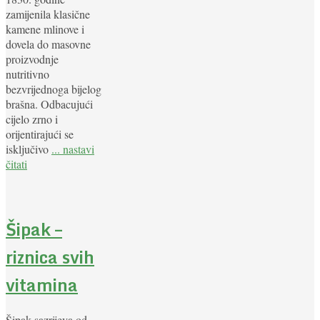
zamijenila klasične
kamene mlinove i
dovela do masovne
proizvodnje
nutritivno
bezvrijednoga bijelog
brašna. Odbacujući
cijelo zrno i
orijentirajući se
isključivo
... nastavi
čitati
Šipak –
riznica svih
vitamina
Šipak sazrijeva od