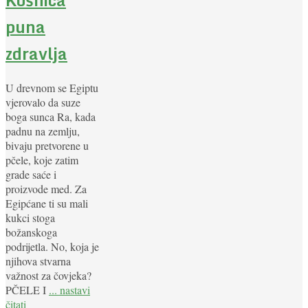
puna
zdravlja
U drevnom se Egiptu
vjerovalo da suze
boga sunca Ra, kada
padnu na zemlju,
bivaju pretvorene u
pčele, koje zatim
grade saće i
proizvode med. Za
Egipćane ti su mali
kukci stoga
božanskoga
podrijetla. No, koja je
njihova stvarna
važnost za čovjeka?
PČELE I
... nastavi
čitati