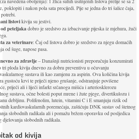
(za navedena oboljenja): 1 žlica suhih usitnjenih listova prelije se sa 2
e, poklopiti i nakon pola sata procijedi. Pije se jedna do tri šalice čaja,
potrebi.
ni listovi
kivija su jestivi.
 od peteljaka
dobro je sredstvo za izbacivanje pijeska iz mjehura, žuči
ega.
ta za veterinare
: Čaj od listova dobro je sredstvo za njegu domaćih
nja od šuge, napose pasa.
nevno za zdravlje
– Današnji nutricionisti preporučuju konzumirati
 tri ploda kivija dnevno za dobru preventivu u očuvanju
vaskularnog sustava ili kao zamjenu za aspirin. Ova količina kivija
ra gustoću krvi te priječi njeno grušanje, odstranjuje povišene
e, priječi ali i liječi infarkt srčanoga mišića i arteriosklerozu
lnog sustava, očne bolesti poput mrene i žute pjege, divertikulozu i
ranu debljinu. Polifenolim, lutein, vitamini C i E smanjuju rizik od
tnih kardiovaskularnih poremećaja, zaštićuju DNK sustav od štetnog
anja slobodnih radikala ali i pomažu bržem oporavku od posljedica
g djelovanja slobodnih radikala.
itak od kivija