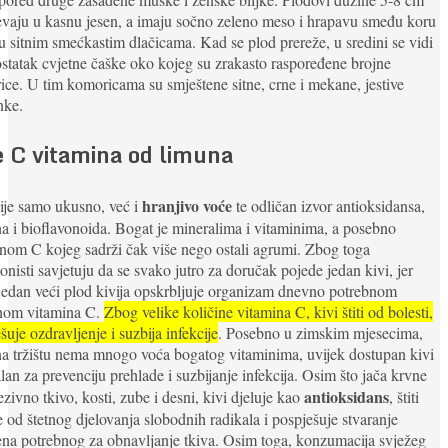
evaju u kasnu jesen, a imaju sočno zeleno meso i hrapavu smeđu koru
u sitnim smećkastim dlačicama. Kad se plod prereže, u sredini se vidi
 ostatak cvjetne čaške oko kojeg su zrakasto raspoređene brojne
ce. U tim komoricama su smještene sitne, crne i mekane, jestive
nke.
e C vitamina od limuna
hranjivo voće
ije samo ukusno, već i
te odličan izvor antioksidansa,
a i bioflavonoida. Bogat je mineralima i vitaminima, a posebno
nom C kojeg sadrži čak više nego ostali agrumi. Zbog toga
ionisti savjetuju da se svako jutro za doručak pojede jedan kivi, jer
edan veći plod kivija opskrbljuje organizam dnevno potrebnom
inom vitamina C.
Zbog velike količine vitamina C, kivi štiti od bolesti,
šuje ozdravljenje i suzbija infekcije
. Posebno u zimskim mjesecima,
a tržištu nema mnogo voća bogatog vitaminima, uvijek dostupan kivi
alan za prevenciju prehlade i suzbijanje infekcija. Osim što jača krvne
antioksidans
vezivno tkivo, kosti, zube i desni, kivi djeluje kao
, štiti
e od štetnog djelovanja slobodnih radikala i pospješuje stvaranje
na potrebnog za obnavljanje tkiva. Osim toga, konzumacija svježeg