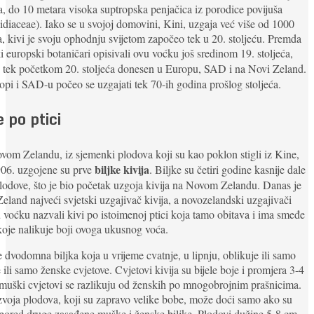
a, do 10 metara visoka suptropska penjačica iz porodice povijuša
idiaceae). Iako se u svojoj domovini, Kini, uzgaja već više od 1000
, kivi je svoju ophodnju svijetom započeo tek u 20. stoljeću. Premda
i europski botaničari opisivali ovu voćku još sredinom 19. stoljeća,
 tek početkom 20. stoljeća donesen u Europu, SAD i na Novi Zeland.
pi i SAD-u počeo se uzgajati tek 70-ih godina prošlog stoljeća.
 po ptici
om Zelandu, iz sjemenki plodova koji su kao poklon stigli iz Kine,
biljke kivija
906. uzgojene su prve
. Biljke su četiri godine kasnije dale
lodove, što je bio početak uzgoja kivija na Novom Zelandu. Danas je
eland najveći svjetski uzgajivač kivija, a novozelandski uzgajivači
 voćku nazvali kivi po istoimenoj ptici koja tamo obitava i ima smeđe
koje nalikuje boji ovoga ukusnog voća.
e dvodomna biljka koja u vrijeme cvatnje, u lipnju, oblikuje ili samo
ili samo ženske cvjetove. Cvjetovi kivija su bijele boje i promjera 3-4
muški cvjetovi se razlikuju od ženskih po mnogobrojnim prašnicima.
voja plodova, koji su zapravo velike bobe, može doći samo ako su
pored druge zasađene muške i ženske biljke. Plodovi dužine 5-8 cm