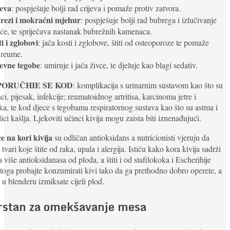
jeva
: pospješuje bolji rad crijeva i pomaže protiv zatvora.
rezi i mokraćni mjehur
: pospješuje bolji rad bubrega i izlučivanje
e, te spriječava nastanak bubrežnih kamenaca.
i i zglobovi
: jača kosti i zglobove, štiti od osteoporoze te pomaže
 reume.
evne tegobe
: umiruje i jača živce, te djeluje kao blagi sedativ.
PORUČHIE SE KOD
: komplikacija s urinarnim sustavom kao što su
i, pijesak, infekcije; reumatoidnog artritisa, karcinoma jetre i
ka, te kod djece s tegobama respiratornog sustava kao što su astma i
lici kašlja. Ljekoviti učinci kivija mogu zaista biti iznenađujući.
e na kori kivija
su odličan antioksidans a nutricionisti vjeruju da
 tvari koje štite od raka, upala i alergija. Ističu kako kora kivija sadrži
ta više antioksidanasa od ploda, a štiti i od stafilokoka i Escherihije
Stoga probajte konzumirati kivi tako da ga prethodno dobro operete, a
u blenderu izmiksate cijeli plod.
rstan za omekšavanje mesa