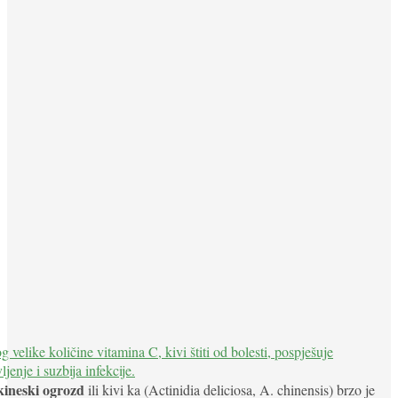
kineski ogrozd
ili kivi ka (Actinidia deliciosa, A. chinensis) brzo je