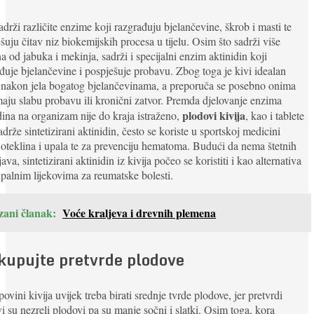
adrži različite enzime koji razgrađuju bjelančevine, škrob i masti te
šuju čitav niz biokemijskih procesa u tijelu. Osim što sadrži više
a od jabuka i mekinja, sadrži i specijalni enzim aktinidin koji
đuje bjelančevine i pospješuje probavu. Zbog toga je kivi idealan
 nakon jela bogatog bjelančevinama, a preporuča se posebno onima
maju slabu probavu ili kronični zatvor. Premda djelovanje enzima
plodovi kivija
dina na organizam nije do kraja istraženo,
, kao i tablete
adrže sintetizirani aktinidin, često se koriste u sportskoj medicini
 oteklina i upala te za prevenciju hematoma. Budući da nema štetnih
ava, sintetizirani aktinidin iz kivija počeo se koristiti i kao alternativa
palnim lijekovima za reumatske bolesti.
zani članak:
Voće kraljeva i drevnih plemena
kupujte pretvrde plodove
povini kivija uvijek treba birati srednje tvrde plodove, jer pretvrdi
i su nezreli plodovi pa su manje sočni i slatki. Osim toga, kora