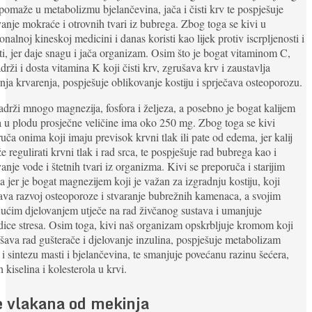
 pomaže u metabolizmu bjelančevina, jača i čisti krv te pospješuje
vanje mokraće i otrovnih tvari iz bubrega. Zbog toga se kivi u
ionalnoj kineskoj medicini i danas koristi kao lijek protiv iscrpljenosti i
ti, jer daje snagu i jača organizam. Osim što je bogat vitaminom C,
adrži i dosta vitamina K koji čisti krv, zgrušava krv i zaustavlja
nja krvarenja, pospješuje oblikovanje kostiju i sprječava osteoporozu.
adrži mnogo magnezija, fosfora i željeza, a posebno je bogat kalijem
 u plodu prosječne veličine ima oko 250 mg. Zbog toga se kivi
uča onima koji imaju previsok krvni tlak ili pate od edema, jer kalij
 regulirati krvni tlak i rad srca, te pospješuje rad bubrega kao i
vanje vode i štetnih tvari iz organizma. Kivi se preporuča i starijim
a jer je bogat magnezijem koji je važan za izgradnju kostiju, koji
ava razvoj osteoporoze i stvaranje bubrežnih kamenaca, a svojim
ućim djelovanjem utječe na rad živčanog sustava i umanjuje
dice stresa. Osim toga, kivi naš organizam opskrbljuje kromom koji
šava rad gušterače i djelovanje inzulina, pospješuje metabolizam
 i sintezu masti i bjelančevina, te smanjuje povećanu razinu šećera,
 kiselina i kolesterola u krvi.
e vlakana od mekinja