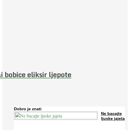
i bobice eliksir ljepote
Dobro je znati
Ne bacajte
ljuske jajeta
Jaja su vrlo hranjiva namirnica bogata proteinima, kalcijem i