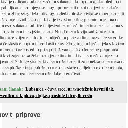
 kivi je odličan dodatak voćnim salatama, kompotima, sladoledima i
 pahuljicama, od njega se mogu pripremati razni nadjevi za kolače i
nke, a zbog svog dekorativnog izgleda, ploške kivija se mogu koristiti
ašavanje raznih slastica. Kivi je izvrstan prilog pikantnim jelima od
g mesa, salatama od riže ili tjestenine, mliječnim jelima te slasticama s
om, vrhnjem ili svježim sirom. No ako je u kiviju sadržani enzim
din duže vrijeme u dodiru s mliječnim proizvodima, razvit će se gorke
pa će slastice poprimiti gorkasti okus. Zbog toga mliječna jela s kivijem
pripremati neposredno prije posluživanja. Također se ne preporuča
iti kivi zajedno sa želatinom jer aktinidin u kiviju sprječava njezino
javanje. S druge strane, kivi se može koristiti za omekšavanje mesa na
da se ploške kivija polože na meso i ostave da djeluju oko 10 minuta,
h nakon toga meso se može dalje prerađivati.
zani članak:
Lubenica - čuva srce, uravnotežuje krvni tlak,
ventira rak pluća, dojke, prostate i drugih vrsta
oviti pripravci