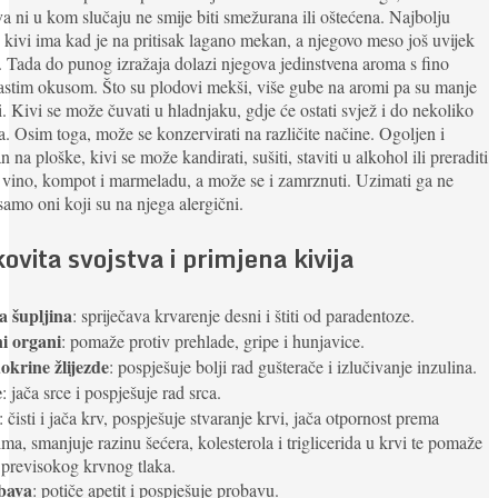
a ni u kom slučaju ne smije biti smežurana ili oštećena. Najbolju
kivi ima kad je na pritisak lagano mekan, a njegovo meso još uvijek
. Tada do punog izražaja dolazi njegova jedinstvena aroma s fino
astim okusom. Što su plodovi mekši, više gube na aromi pa su manje
. Kivi se može čuvati u hladnjaku, gdje će ostati svjež i do nekoliko
a. Osim toga, može se konzervirati na različite načine. Ogoljen i
n na ploške, kivi se može kandirati, sušiti, staviti u alkohol ili preraditi
 vino, kompot i marmeladu, a može se i zamrznuti. Uzimati ga ne
samo oni koji su na njega alergični.
ovita svojstva i primjena kivija
a šupljina
: spriječava krvarenje desni i štiti od paradentoze.
i organi
: pomaže protiv prehlade, gripe i hunjavice.
krine žlijezde
: pospješuje bolji rad gušterače i izlučivanje inzulina.
e
: jača srce i pospješuje rad srca.
: čisti i jača krv, pospješuje stvaranje krvi, jača otpornost prema
ima, smanjuje razinu šećera, kolesterola i triglicerida u krvi te pomaže
 previsokog krvnog tlaka.
bava
: potiče apetit i pospješuje probavu.