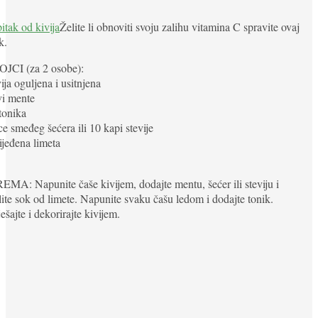
Želite li obnoviti svoju zalihu vitamina C spravite ovaj
k.
JCI (za 2 osobe):
vija oguljena i usitnjena
ovi mente
 tonika
ice smeđeg šećera ili 10 kapi stevije
cijeđena limeta
MA: Napunite čaše kivijem, dodajte mentu, šećer ili steviju i
lite sok od limete. Napunite svaku čašu ledom i dodajte tonik.
ešajte i dekorirajte kivijem.