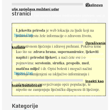
O
Maslinovo
ulje sprječava moždani udar
stranici
Maslinovo ulje, kao osnova zdrave mediteranske prehrane, već je
nadaleko poznato. Ipak, francuski su istraživači otišli i korak
dalje. Njihovo ...
Ljekovita priroda
je web lokacija za ljude koji na
jednom mjestu žele informacije o zdravom životu,
Nastavi čitati
Oprašivanje
alternativnom liječenju i zdravoj prehrani. Pokriva teme
krušaka
zdrava hrana
supernamirnice
ljekoviti
kao što su:
,
,
Pri podizanju nasada kruške zanemaruje se problem oprašivanja
napitci
prirodni lijekovi
i
, a naći ćete sve i o
kukcima jer vlada uvjerenje da će krušku oprašiti pčele medarice
serotonin
sirutka
propolis
med
pojmovima:
,
,
,
,
(Apis mellifera). ...
matična mliječ
i dr. Opisi bolesti i mogući načini
Nastavi čitati
liječenja namijenjeni su isključivo informiranju i
Insekti kao
zdravstvenom prosvjećivanju opće populacije, te
hrana budućnosti
nipošto ne zamjenjuju liječničku dijagnozu ili liječenje.
Prema predviđanjima FAO-a do 2050. godine život 9 milijardi
stanovnika Zemlje bit će ugrožen zbog gladi. Nadu (možda) nude
insekti. ...
Kategorije