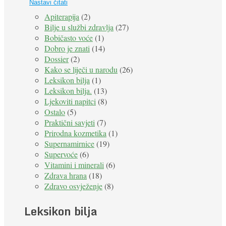
Nastavi čitati
Apiterapija
(2)
Bilje u službi zdravlja
(27)
Bobičasto voće
(1)
Dobro je znati
(14)
Dossier
(2)
Kako se liječi u narodu
(26)
Leksikon bilja
(1)
Leksikon bilja.
(13)
Ljekoviti napitci
(8)
Ostalo
(5)
Praktični savjeti
(7)
Prirodna kozmetika
(1)
Supernamirnice
(19)
Supervoće
(6)
Vitamini i minerali
(6)
Zdrava hrana
(18)
Zdravo osvježenje
(8)
Leksikon bilja