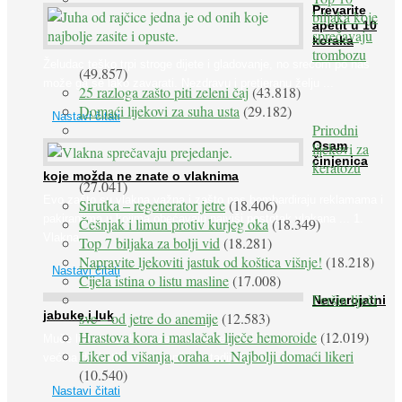
Prevarite
biljaka koje
apetit u 10
sprečavaju
koraka
trombozu
Želudac teško trpi stroge dijete i gladovanje, no srećom po nas
(49.857)
može ga se lako zavarati. Nezdravu i pretjeranu želju ...
25 razloga zašto piti zeleni čaj
(43.818)
Domaći lijekovi za suha usta
(29.182)
Nastavi čitati
Prirodni
Osam
lijekovi za
činjenica
keratozu
koje možda ne znate o vlaknima
(27.041)
Evo zašto su vlakna važna i zašto nas bombardiraju reklamama i
Sirutka – regenerator jetre
(18.406)
pakiranjima u kojima obećavaju najviši postotak vlakana ... 1.
Češnjak i limun protiv kurjeg oka
(18.349)
Vlakna ...
Top 7 biljaka za bolji vid
(18.281)
Napravite ljekoviti jastuk od koštica višnje!
(18.218)
Nastavi čitati
Cijela istina o listu masline
(17.008)
Peršin liječi
Nevjerojatni
jabuke i luk
sve – od jetre do anemije
(12.583)
Hrastova kora i maslačak liječe hemoroide
(12.019)
Muče li vas tegobe vezane uz srce, oči i živce, od kojih pati
Liker od višanja, oraha … Najbolji domaći likeri
većina dijabetičara u kasnijem stadiju bolesti, jabuke ...
(10.540)
Nastavi čitati