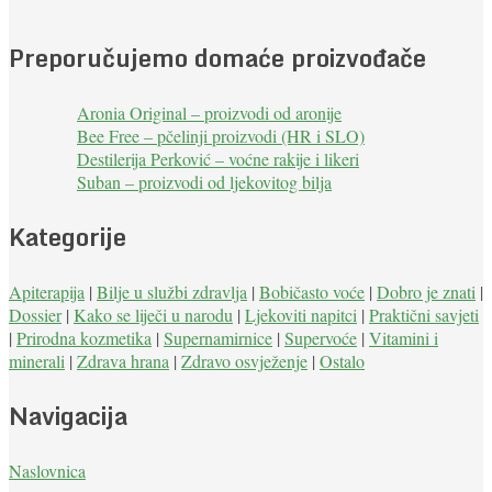
Preporučujemo domaće proizvođače
Aronia Original – proizvodi od aronije
Bee Free – pčelinji proizvodi (HR i SLO)
Destilerija Perković – voćne rakije i likeri
Suban – proizvodi od ljekovitog bilja
Kategorije
Apiterapija
|
Bilje u službi zdravlja
|
Bobičasto voće
|
Dobro je znati
|
Dossier
|
Kako se liječi u narodu
|
Ljekoviti napitci
|
Praktični savjeti
|
Prirodna kozmetika
|
Supernamirnice
|
Supervoće
|
Vitamini i
minerali
|
Zdrava hrana
|
Zdravo osvježenje
|
Ostalo
Navigacija
Naslovnica