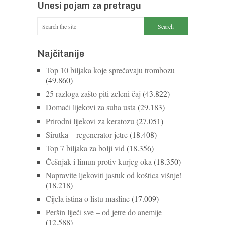
Unesi pojam za pretragu
Najčitanije
Top 10 biljaka koje sprečavaju trombozu
(49.860)
25 razloga zašto piti zeleni čaj
(43.822)
Domaći lijekovi za suha usta
(29.183)
Prirodni lijekovi za keratozu
(27.051)
Sirutka – regenerator jetre
(18.408)
Top 7 biljaka za bolji vid
(18.356)
Češnjak i limun protiv kurjeg oka
(18.350)
Napravite ljekoviti jastuk od koštica višnje!
(18.218)
Cijela istina o listu masline
(17.009)
Peršin liječi sve – od jetre do anemije
(12.588)