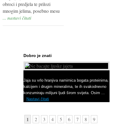
obroci i predjela te prilozi
mnogim jelima, posebno mesu
... nastavi čitati
Dobro je znati
Ne bacajte ljuske jajeta
Jaja su vrlo hranjiva namirnica bogata proteinima,
kalcijem i drugim mineralima, te ih svakodnevno
konzumiraju milijuni ljudi širom svijeta. Osim ...
Nastavi čitati
1
2
3
4
5
6
7
8
9