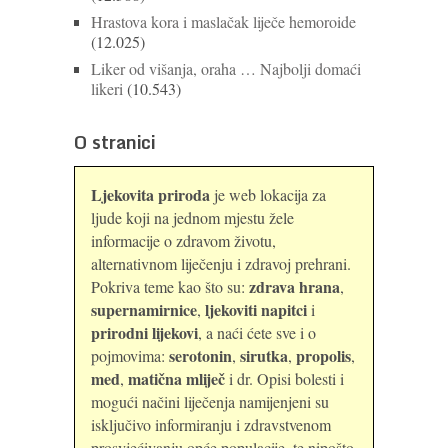
Hrastova kora i maslačak liječe hemoroide
(12.025)
Liker od višanja, oraha … Najbolji domaći
likeri
(10.543)
O stranici
Ljekovita priroda
je web lokacija za
ljude koji na jednom mjestu žele
informacije o zdravom životu,
alternativnom liječenju i zdravoj prehrani.
zdrava hrana
Pokriva teme kao što su:
,
supernamirnice
ljekoviti napitci
,
i
prirodni lijekovi
, a naći ćete sve i o
serotonin
sirutka
propolis
pojmovima:
,
,
,
med
matična mliječ
,
i dr. Opisi bolesti i
mogući načini liječenja namijenjeni su
isključivo informiranju i zdravstvenom
prosvjećivanju opće populacije, te nipošto