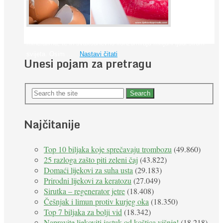
proteinima,
kalcijem i
drugim
mineralima, te ih svakodnevno konzumiraju milijuni ljudi širom
svijeta. Osim ...
Nastavi čitati
Unesi pojam za pretragu
Najčitanije
Top 10 biljaka koje sprečavaju trombozu
(49.860)
25 razloga zašto piti zeleni čaj
(43.822)
Domaći lijekovi za suha usta
(29.183)
Prirodni lijekovi za keratozu
(27.049)
Sirutka – regenerator jetre
(18.408)
Češnjak i limun protiv kurjeg oka
(18.350)
Top 7 biljaka za bolji vid
(18.342)
Napravite ljekoviti jastuk od koštica višnje!
(18.218)