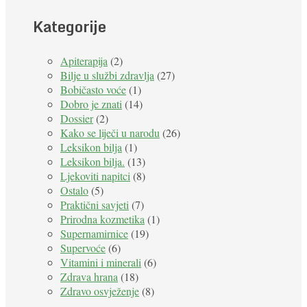
Kategorije
Apiterapija
(2)
Bilje u službi zdravlja
(27)
Bobičasto voće
(1)
Dobro je znati
(14)
Dossier
(2)
Kako se liječi u narodu
(26)
Leksikon bilja
(1)
Leksikon bilja.
(13)
Ljekoviti napitci
(8)
Ostalo
(5)
Praktični savjeti
(7)
Prirodna kozmetika
(1)
Supernamirnice
(19)
Supervoće
(6)
Vitamini i minerali
(6)
Zdrava hrana
(18)
Zdravo osvježenje
(8)