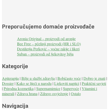
Preporučujemo domaće proizvođače
Aronia Original – proizvodi od aronije
Bee Free – pčelinji proizvodi (HR i SLO)
Destilerija Perković – voćne rakije i likeri
Suban – proizvodi od ljekovitog bilja
Kategorije
Apiterapija
|
Bilje u službi zdravlja
|
Bobičasto voće
|
Dobro je znati
|
Dossier
|
Kako se liječi u narodu
|
Ljekoviti napitci
|
Praktični savjeti
|
Prirodna kozmetika
|
Supernamirnice
|
Supervoće
|
Vitamini i
minerali
|
Zdrava hrana
|
Zdravo osvježenje
|
Ostalo
Navigacija