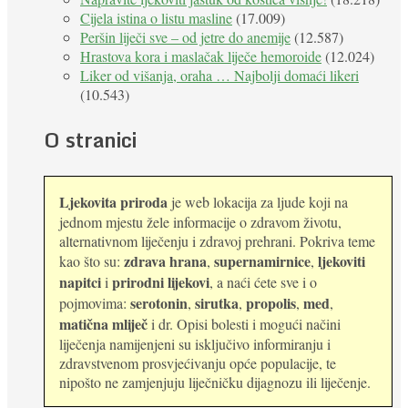
Cijela istina o listu masline
(17.009)
Peršin liječi sve – od jetre do anemije
(12.587)
Hrastova kora i maslačak liječe hemoroide
(12.024)
Liker od višanja, oraha … Najbolji domaći likeri
(10.543)
O stranici
Ljekovita priroda
je web lokacija za ljude koji na
jednom mjestu žele informacije o zdravom životu,
alternativnom liječenju i zdravoj prehrani. Pokriva teme
zdrava hrana
supernamirnice
ljekoviti
kao što su:
,
,
napitci
prirodni lijekovi
i
, a naći ćete sve i o
serotonin
sirutka
propolis
med
pojmovima:
,
,
,
,
matična mliječ
i dr. Opisi bolesti i mogući načini
liječenja namijenjeni su isključivo informiranju i
zdravstvenom prosvjećivanju opće populacije, te
nipošto ne zamjenjuju liječničku dijagnozu ili liječenje.