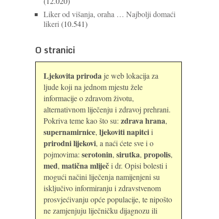
(12.020)
Liker od višanja, oraha … Najbolji domaći
likeri
(10.541)
O stranici
Ljekovita priroda
je web lokacija za
ljude koji na jednom mjestu žele
informacije o zdravom životu,
alternativnom liječenju i zdravoj prehrani.
zdrava hrana
Pokriva teme kao što su:
,
supernamirnice
ljekoviti napitci
,
i
prirodni lijekovi
, a naći ćete sve i o
serotonin
sirutka
propolis
pojmovima:
,
,
,
med
matična mliječ
,
i dr. Opisi bolesti i
mogući načini liječenja namijenjeni su
isključivo informiranju i zdravstvenom
prosvjećivanju opće populacije, te nipošto
ne zamjenjuju liječničku dijagnozu ili