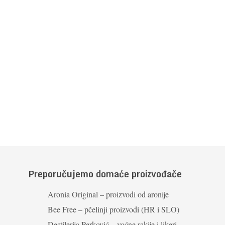
Preporučujemo domaće proizvođače
Aronia Original – proizvodi od aronije
Bee Free – pčelinji proizvodi (HR i SLO)
Destilerija Perković – voćne rakije i likeri