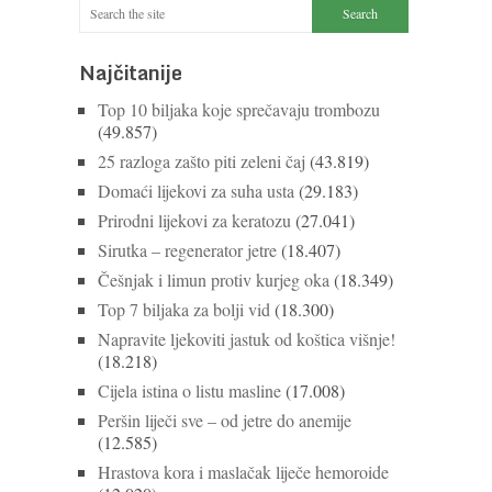
Najčitanije
Top 10 biljaka koje sprečavaju trombozu
(49.857)
25 razloga zašto piti zeleni čaj
(43.819)
Domaći lijekovi za suha usta
(29.183)
Prirodni lijekovi za keratozu
(27.041)
Sirutka – regenerator jetre
(18.407)
Češnjak i limun protiv kurjeg oka
(18.349)
Top 7 biljaka za bolji vid
(18.300)
Napravite ljekoviti jastuk od koštica višnje!
(18.218)
Cijela istina o listu masline
(17.008)
Peršin liječi sve – od jetre do anemije
(12.585)
Hrastova kora i maslačak liječe hemoroide