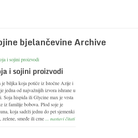
ojine bjelančevine Archive
ja i sojini proizvodi
 je biljka koja potiče iz Istočne Azije i
 je jedna od najvažnijih izvora ishrane u
i. Soja hispida ili Glycine max je vrsta
ke iz familije bobova. Plod soje je
una, koja sadrži jednu do pet sjemenki
, zelene, smeđe ili crne
... nastavi čitati