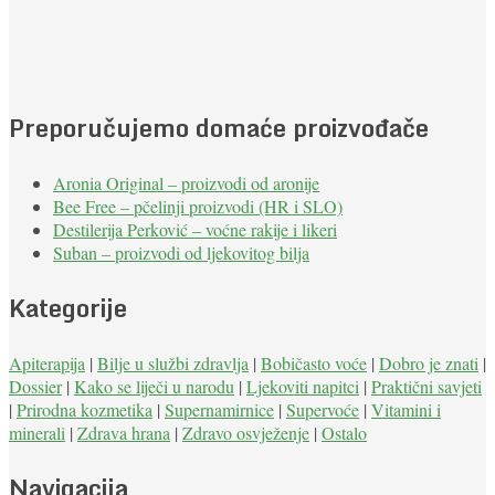
Preporučujemo domaće proizvođače
Aronia Original – proizvodi od aronije
Bee Free – pčelinji proizvodi (HR i SLO)
Destilerija Perković – voćne rakije i likeri
Suban – proizvodi od ljekovitog bilja
Kategorije
Apiterapija
|
Bilje u službi zdravlja
|
Bobičasto voće
|
Dobro je znati
|
Dossier
|
Kako se liječi u narodu
|
Ljekoviti napitci
|
Praktični savjeti
|
Prirodna kozmetika
|
Supernamirnice
|
Supervoće
|
Vitamini i
minerali
|
Zdrava hrana
|
Zdravo osvježenje
|
Ostalo
Navigacija