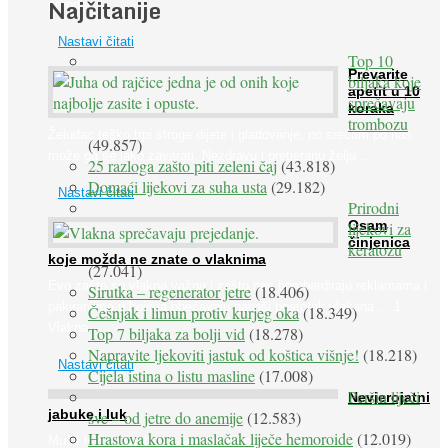
Najčitanije
prirodne ...
Nastavi čitati
Top 10
Prevarite
biljaka koje
apetit u 10
sprečavaju
koraka
trombozu
Želudac teško trpi stroge dijete i gladovanje, no srećom po nas
(49.857)
može ga se lako zavarati. Nezdravu i pretjeranu želju ...
25 razloga zašto piti zeleni čaj
(43.818)
Domaći lijekovi za suha usta
(29.182)
Nastavi čitati
Prirodni
Osam
lijekovi za
činjenica
keratozu
koje možda ne znate o vlaknima
(27.041)
Evo zašto su vlakna važna i zašto nas bombardiraju reklamama i
Sirutka – regenerator jetre
(18.406)
pakiranjima u kojima obećavaju najviši postotak vlakana ... 1.
Češnjak i limun protiv kurjeg oka
(18.349)
Vlakna ...
Top 7 biljaka za bolji vid
(18.278)
Napravite ljekoviti jastuk od koštica višnje!
(18.218)
Nastavi čitati
Cijela istina o listu masline
(17.008)
Peršin liječi
Nevjerojatni
jabuke i luk
sve – od jetre do anemije
(12.583)
Hrastova kora i maslačak liječe hemoroide
(12.019)
Muče li vas tegobe vezane uz srce, oči i živce, od kojih pati