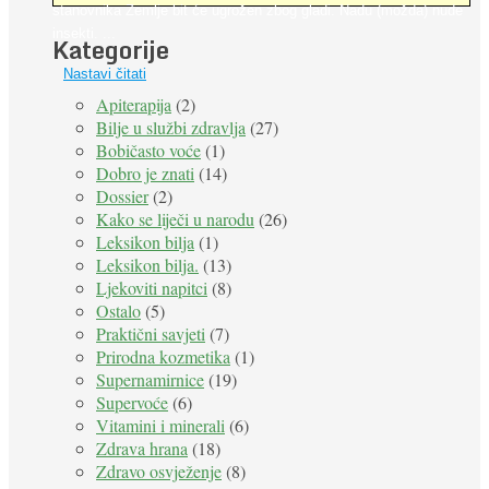
stanovnika Zemlje bit će ugrožen zbog gladi. Nadu (možda) nude
insekti. ...
Kategorije
Nastavi čitati
Apiterapija
(2)
Bilje u službi zdravlja
(27)
Bobičasto voće
(1)
Dobro je znati
(14)
Dossier
(2)
Kako se liječi u narodu
(26)
Leksikon bilja
(1)
Leksikon bilja.
(13)
Ljekoviti napitci
(8)
Ostalo
(5)
Praktični savjeti
(7)
Prirodna kozmetika
(1)
Supernamirnice
(19)
Supervoće
(6)
Vitamini i minerali
(6)
Zdrava hrana
(18)
Zdravo osvježenje
(8)