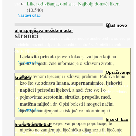
Liker od višanja, oraha … Najbolji domaći likeri
većina dijabetičara u kasnijem stadiju bolesti, jabuke ...
(10.540)
Nastavi čitati
O
Maslinovo
ulje sprječava moždani udar
stranici
Maslinovo ulje, kao osnova zdrave mediteranske prehrane, već je
nadaleko poznato. Ipak, francuski su istraživači otišli i korak
dalje. Njihovo ...
Ljekovita priroda
je web lokacija za ljude koji na
jednom mjestu žele informacije o zdravom životu,
Nastavi čitati
Oprašivanje
alternativnom liječenju i zdravoj prehrani. Pokriva teme
krušaka
zdrava hrana
supernamirnice
ljekoviti
kao što su:
,
,
Pri podizanju nasada kruške zanemaruje se problem oprašivanja
napitci
prirodni lijekovi
i
, a naći ćete sve i o
kukcima jer vlada uvjerenje da će krušku oprašiti pčele medarice
serotonin
sirutka
propolis
med
pojmovima:
,
,
,
,
(Apis mellifera). ...
matična mliječ
i dr. Opisi bolesti i mogući načini
Nastavi čitati
liječenja namijenjeni su isključivo informiranju i
Insekti kao
zdravstvenom prosvjećivanju opće populacije, te
hrana budućnosti
nipošto ne zamjenjuju liječničku dijagnozu ili liječenje.
Prema predviđanjima FAO-a do 2050. godine život 9 milijardi