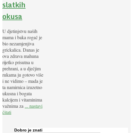
slatkih
okusa
U djetinjstvu naših
mama i baka rogač je
bio nezamjenjiva
grickalica. Danas je
ova zdrava mahuna
rijetko prisutna u
prehrani, a u dječjim
rukama ju gotovo više
i ne vidimo – mada je
ta namirnica izuzetno
ukusna i bogata
kalcijem i vitaminima
važnima za
... nastavi
čitati
Dobro je znati