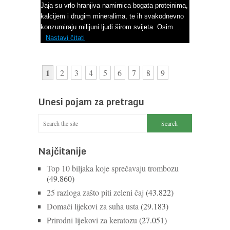
Jaja su vrlo hranjiva namirnica bogata proteinima,
kalcijem i drugim mineralima, te ih svakodnevno
konzumiraju milijuni ljudi širom svijeta. Osim ...
Nastavi čitati
1
2
3
4
5
6
7
8
9
Unesi pojam za pretragu
Najčitanije
Top 10 biljaka koje sprečavaju trombozu
(49.860)
25 razloga zašto piti zeleni čaj
(43.822)
Domaći lijekovi za suha usta
(29.183)
Prirodni lijekovi za keratozu
(27.051)