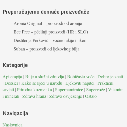
Preporučujemo domaće proizvođače
Aronia Original – proizvodi od aronije
Bee Free – pčelinji proizvodi (HR i SLO)
Destilerija Perković – voćne rakije i likeri
Suban – proizvodi od ljekovitog bilja
Kategorije
Apiterapija
|
Bilje u službi zdravlja
|
Bobičasto voće
|
Dobro je znati
|
Dossier
|
Kako se liječi u narodu
|
Ljekoviti napitci
|
Praktični
savjeti
|
Prirodna kozmetika
|
Supernamirnice
|
Supervoće
|
Vitamini
i minerali
|
Zdrava hrana
|
Zdravo osvježenje
|
Ostalo
Navigacija
Naslovnica