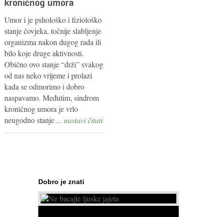
kroničnog umora
Umor i je pshološko i fiziološko
stanje čovjeka, točnije slabljenje
organizma nakon dugog rada ili
bilo koje druge aktivnosti.
Obično ovo stanje “drži” svakog
od nas neko vrijeme i prolazi
kada se odmorimo i dobro
naspavamo. Međutim, sindrom
kroničnog umora je vrlo
neugodno stanje
... nastavi čitati
Dobro je znati
Ne bacajte ljuske jajeta