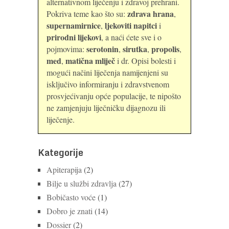
alternativnom liječenju i zdravoj prehrani.
zdrava hrana
Pokriva teme kao što su:
,
supernamirnice
ljekoviti napitci
,
i
prirodni lijekovi
, a naći ćete sve i o
serotonin
sirutka
propolis
pojmovima:
,
,
,
med
matična mliječ
,
i dr. Opisi bolesti i
mogući načini liječenja namijenjeni su
isključivo informiranju i zdravstvenom
prosvjećivanju opće populacije, te nipošto
ne zamjenjuju liječničku dijagnozu ili
liječenje.
Kategorije
Apiterapija
(2)
Bilje u službi zdravlja
(27)
Bobičasto voće
(1)
Dobro je znati
(14)
Dossier
(2)