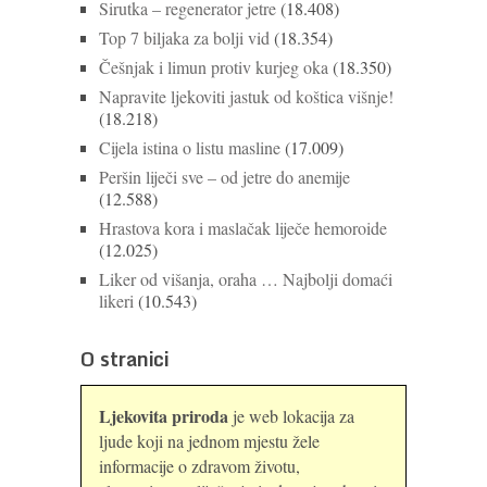
Sirutka – regenerator jetre
(18.408)
Top 7 biljaka za bolji vid
(18.354)
Češnjak i limun protiv kurjeg oka
(18.350)
Napravite ljekoviti jastuk od koštica višnje!
(18.218)
Cijela istina o listu masline
(17.009)
Peršin liječi sve – od jetre do anemije
(12.588)
Hrastova kora i maslačak liječe hemoroide
(12.025)
Liker od višanja, oraha … Najbolji domaći
likeri
(10.543)
O stranici
Ljekovita priroda
je web lokacija za
ljude koji na jednom mjestu žele
informacije o zdravom životu,