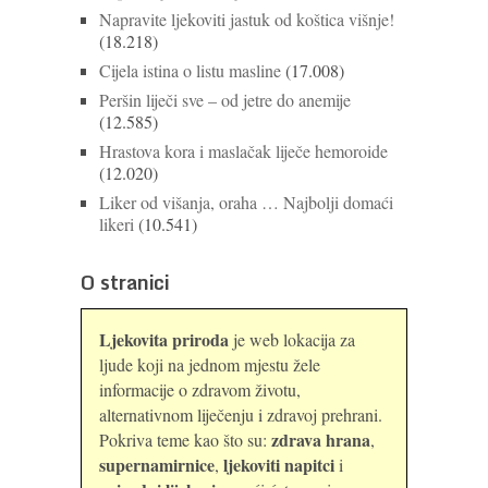
Napravite ljekoviti jastuk od koštica višnje!
(18.218)
Cijela istina o listu masline
(17.008)
Peršin liječi sve – od jetre do anemije
(12.585)
Hrastova kora i maslačak liječe hemoroide
(12.020)
Liker od višanja, oraha … Najbolji domaći
likeri
(10.541)
O stranici
Ljekovita priroda
je web lokacija za
ljude koji na jednom mjestu žele
informacije o zdravom životu,
alternativnom liječenju i zdravoj prehrani.
zdrava hrana
Pokriva teme kao što su:
,
supernamirnice
ljekoviti napitci
,
i