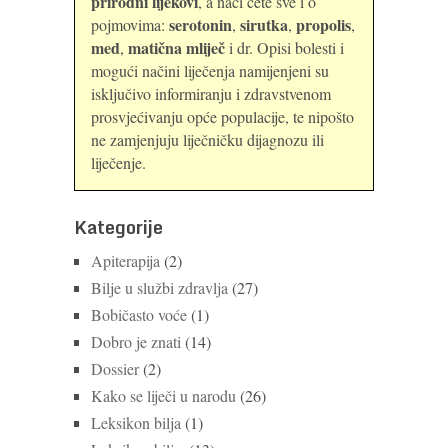
prirodni lijekovi
, a naći ćete sve i o
serotonin
sirutka
propolis
pojmovima:
,
,
,
med
matična mliječ
,
i dr. Opisi bolesti i
mogući načini liječenja namijenjeni su
isključivo informiranju i zdravstvenom
prosvjećivanju opće populacije, te nipošto
ne zamjenjuju liječničku dijagnozu ili
liječenje.
Kategorije
Apiterapija
(2)
Bilje u službi zdravlja
(27)
Bobičasto voće
(1)
Dobro je znati
(14)
Dossier
(2)
Kako se liječi u narodu
(26)
Leksikon bilja
(1)