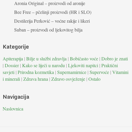
Aronia Original – proizvodi od aronije
Bee Free – pčelinji proizvodi (HR i SLO)
Destilerija Perković – voćne rakije i likeri
Suban – proizvodi od ljekovitog bilja
Kategorije
Apiterapija
|
Bilje u službi zdravlja
|
Bobičasto voće
|
Dobro je znati
|
Dossier
|
Kako se liječi u narodu
|
Ljekoviti napitci
|
Praktični
savjeti
|
Prirodna kozmetika
|
Supernamirnice
|
Supervoće
|
Vitamini
i minerali
|
Zdrava hrana
|
Zdravo osvježenje
|
Ostalo
Navigacija
Naslovnica