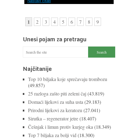
Nastavi čitati
1
2
3
4
5
6
7
8
9
Unesi pojam za pretragu
Najčitanije
Top 10 biljaka koje sprečavaju trombozu
(49.857)
25 razloga zašto piti zeleni čaj
(43.819)
Domaći lijekovi za suha usta
(29.183)
Prirodni lijekovi za keratozu
(27.041)
Sirutka – regenerator jetre
(18.407)
Češnjak i limun protiv kurjeg oka
(18.349)
Top 7 biljaka za bolji vid
(18.300)