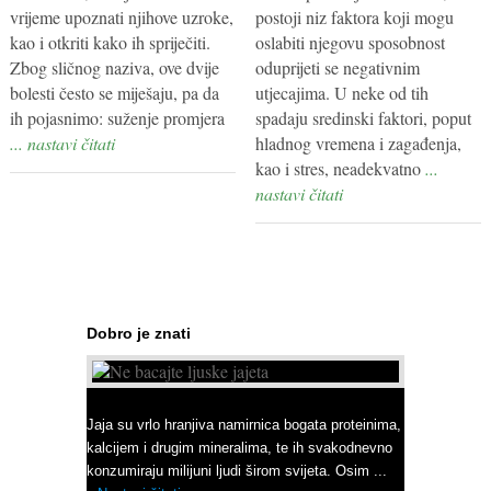
vrijeme upoznati njihove uzroke,
postoji niz faktora koji mogu
kao i otkriti kako ih spriječiti.
oslabiti njegovu sposobnost
Zbog sličnog naziva, ove dvije
oduprijeti se negativnim
bolesti često se miješaju, pa da
utjecajima. U neke od tih
ih pojasnimo: suženje promjera
spadaju sredinski faktori, poput
... nastavi čitati
hladnog vremena i zagađenja,
kao i stres, neadekvatno
...
nastavi čitati
Dobro je znati
Ne bacajte ljuske jajeta
Jaja su vrlo hranjiva namirnica bogata proteinima,
kalcijem i drugim mineralima, te ih svakodnevno
konzumiraju milijuni ljudi širom svijeta. Osim ...