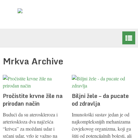
Mrkva Archive
Pročistite krvne žile na
Biljni žele – da pucate
prirodan način
od zdravlja
Budući da su ateroskleroza i
Imunološki sustav jedan je od
arterioskloza dva najčešća
najkompleksnijih mehanizama
“krivca” za moždani udar i
čovjekovog organizma, koji ga
srčani udar, vrlo je važno na
štiti od potencijalnih bolesti, ali