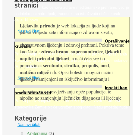
stranici
Maslinovo ulje, kao osnova zdrave mediteranske prehrane, već je
nadaleko poznato. Ipak, francuski su istraživači otišli i korak
dalje. Njihovo ...
Ljekovita priroda
je web lokacija za ljude koji na
jednom mjestu žele informacije o zdravom životu,
Nastavi čitati
Oprašivanje
alternativnom liječenju i zdravoj prehrani. Pokriva teme
krušaka
zdrava hrana
supernamirnice
ljekoviti
kao što su:
,
,
Pri podizanju nasada kruške zanemaruje se problem oprašivanja
napitci
prirodni lijekovi
i
, a naći ćete sve i o
kukcima jer vlada uvjerenje da će krušku oprašiti pčele medarice
serotonin
sirutka
propolis
med
pojmovima:
,
,
,
,
(Apis mellifera). ...
matična mliječ
i dr. Opisi bolesti i mogući načini
Nastavi čitati
liječenja namijenjeni su isključivo informiranju i
Insekti kao
zdravstvenom prosvjećivanju opće populacije, te
hrana budućnosti
nipošto ne zamjenjuju liječničku dijagnozu ili liječenje.
Prema predviđanjima FAO-a do 2050. godine život 9 milijardi
stanovnika Zemlje bit će ugrožen zbog gladi. Nadu (možda) nude
insekti. ...
Kategorije
Nastavi čitati
Apiterapija
(2)