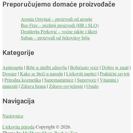
Preporučujemo domaće proizvođače
Aronia Original – proizvodi od aronije
Bee Free – pčelinji proizvodi (HR i SLO)
Destilerija Perković – voćne rakije i likeri
Suban – proizvodi od ljekovitog bilja
Kategorije
Apiterapija
|
Bilje u službi zdravlja
|
Bobičasto voće
|
Dobro je znati
|
Dossier
|
Kako se liječi u narodu
|
Ljekoviti napitci
|
Praktični savjeti
|
Prirodna kozmetika
|
Supernamirnice
|
Supervoće
|
Vitamini i
minerali
|
Zdrava hrana
|
Zdravo osvježenje
|
Ostalo
Navigacija
Naslovnica
Ljekovita priroda
Copyright © 2026.
Theme by
MyThemeShop
.
Back to Top