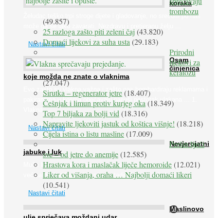
sprečavaju
koraka
trombozu
Želudac teško trpi stroge dijete i gladovanje, no srećom po nas
(49.857)
može ga se lako zavarati. Nezdravu i pretjeranu želju ...
25 razloga zašto piti zeleni čaj
(43.820)
Domaći lijekovi za suha usta
(29.183)
Nastavi čitati
Prirodni
Osam
lijekovi za
činjenica
keratozu
koje možda ne znate o vlaknima
(27.047)
Evo zašto su vlakna važna i zašto nas bombardiraju reklamama i
Sirutka – regenerator jetre
(18.407)
pakiranjima u kojima obećavaju najviši postotak vlakana ... 1.
Češnjak i limun protiv kurjeg oka
(18.349)
Vlakna ...
Top 7 biljaka za bolji vid
(18.316)
Napravite ljekoviti jastuk od koštica višnje!
(18.218)
Nastavi čitati
Cijela istina o listu masline
(17.009)
Peršin liječi
Nevjerojatni
jabuke i luk
sve – od jetre do anemije
(12.585)
Hrastova kora i maslačak liječe hemoroide
(12.021)
Muče li vas tegobe vezane uz srce, oči i živce, od kojih pati
Liker od višanja, oraha … Najbolji domaći likeri
većina dijabetičara u kasnijem stadiju bolesti, jabuke ...
(10.541)
Nastavi čitati
O
Maslinovo
ulje sprječava moždani udar