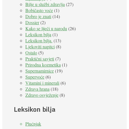
Bilje u službi zdravlja
(27)
Bobičasto voće
(1)
Dobro je znati
(14)
Dossier
(2)
Kako se liječi u narodu
(26)
Leksikon bilja
(1)
Leksikon bilja.
(13)
Ljekoviti napitci
(8)
Ostalo
(5)
Praktični savjeti
(7)
Prirodna kozmetika
(1)
Supernamirnice
(19)
Supervoće
(6)
Vitamini i minerali
(6)
Zdrava hrana
(18)
Zdravo osvježenje
(8)
Leksikon bilja
Plućnjak