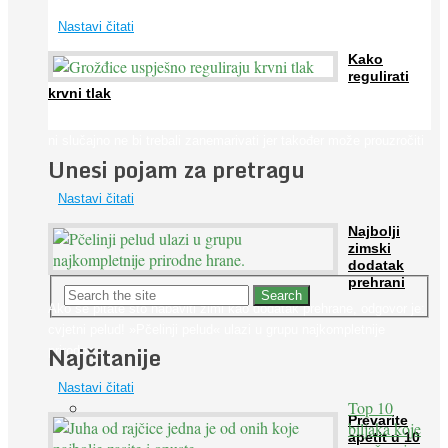
Nastavi čitati
Kako
regulirati
krvni tlak
Iako je »visok krvni tlak« mnogo opasniji od niskog, »hipotenziju«
ni slučajno ne bi trebali zanemarivati jer također može prouzročiti
Unesi pojam za pretragu
...
Nastavi čitati
Najbolji
zimski
dodatak
prehrani
Ako se pitate što nabaviti zimi kao dodatak prehrane, odgovor je:
cvjetni pelud! »Pčelinji pelud« ulazi u grupu najkompletnije
Najčitanije
prirodne ...
Nastavi čitati
Top 10
Prevarite
biljaka koje
apetit u 10