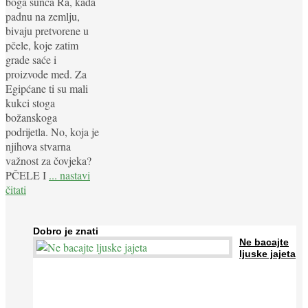
boga sunca Ra, kada
padnu na zemlju,
bivaju pretvorene u
pčele, koje zatim
grade saće i
proizvode med. Za
Egipćane ti su mali
kukci stoga
božanskoga
podrijetla. No, koja je
njihova stvarna
važnost za čovjeka?
PČELE I
... nastavi
čitati
Dobro je znati
Ne bacajte
ljuske jajeta
Jaja su vrlo hranjiva namirnica bogata proteinima, kalcijem i
drugim mineralima, te ih svakodnevno konzumiraju milijuni ljudi
širom svijeta. Osim ...