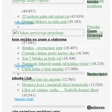
sprečavaju
koraka
trombozu
Želudac teško trpi stroge dijete i gladovanje, no srećom po nas
(49.857)
može ga se lako zavarati. Nezdravu i pretjeranu želju ...
25 razloga zašto piti zeleni čaj
(43.819)
Domaći lijekovi za suha usta
(29.183)
Nastavi čitati
Prirodni
Osam
lijekovi za
činjenica
keratozu
koje možda ne znate o vlaknima
(27.041)
Evo zašto su vlakna važna i zašto nas bombardiraju reklamama i
Sirutka – regenerator jetre
(18.407)
pakiranjima u kojima obećavaju najviši postotak vlakana ... 1.
Češnjak i limun protiv kurjeg oka
(18.349)
Vlakna ...
Top 7 biljaka za bolji vid
(18.300)
Napravite ljekoviti jastuk od koštica višnje!
(18.218)
Nastavi čitati
Cijela istina o listu masline
(17.008)
Peršin liječi
Nevjerojatni
jabuke i luk
sve – od jetre do anemije
(12.585)
Hrastova kora i maslačak liječe hemoroide
(12.020)
Muče li vas tegobe vezane uz srce, oči i živce, od kojih pati
Liker od višanja, oraha … Najbolji domaći likeri
većina dijabetičara u kasnijem stadiju bolesti, jabuke ...
(10.541)
Nastavi čitati
O
Maslinovo
ulje sprječava moždani udar