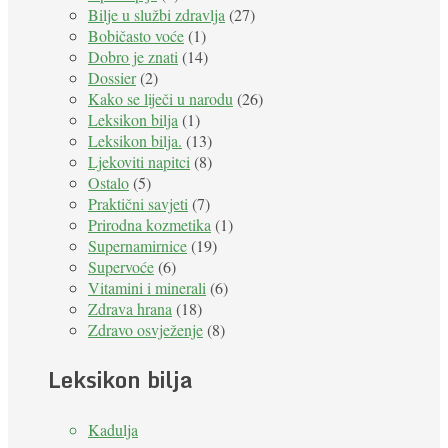
Bilje u službi zdravlja
(27)
Bobičasto voće
(1)
Dobro je znati
(14)
Dossier
(2)
Kako se liječi u narodu
(26)
Leksikon bilja
(1)
Leksikon bilja.
(13)
Ljekoviti napitci
(8)
Ostalo
(5)
Praktični savjeti
(7)
Prirodna kozmetika
(1)
Supernamirnice
(19)
Supervoće
(6)
Vitamini i minerali
(6)
Zdrava hrana
(18)
Zdravo osvježenje
(8)
Leksikon bilja
Kadulja