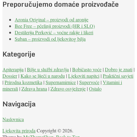
Preporučujemo domaće proizvođače
Aronia Original – proizvodi od aronije
Bee Free – pčelinji proizvodi (HR i SLO)
Destilerija Perković – voćne rakije i likeri
Suban – proizvodi od ljekovitog bilja
Kategorije
Apiterapija
|
Bilje u službi zdravlja
|
Bobičasto voće
|
Dobro je znati
|
Dossier
|
Kako se liječi u narodu
|
Ljekoviti napitci
|
Praktični savjeti
|
Prirodna kozmetika
|
Supernamirnice
|
Supervoće
|
Vitamini i
minerali
|
Zdrava hrana
|
Zdravo osvježenje
|
Ostalo
Navigacija
Naslovnica
Ljekovita priroda
Copyright © 2026.
Theme by
MyThemeShop
.
Back to Top