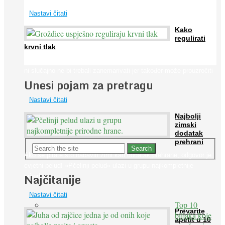
Nastavi čitati
Kako
regulirati
krvni tlak
Iako je »visok krvni tlak« mnogo opasniji od niskog, »hipotenziju«
ni slučajno ne bi trebali zanemarivati jer također može prouzročiti
Unesi pojam za pretragu
...
Nastavi čitati
Najbolji
zimski
dodatak
prehrani
Ako se pitate što nabaviti zimi kao dodatak prehrane, odgovor je:
cvjetni pelud! »Pčelinji pelud« ulazi u grupu najkompletnije
Najčitanije
prirodne ...
Nastavi čitati
Top 10
Prevarite
biljaka koje
apetit u 10