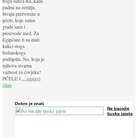
boga sunca Ra, kada
padnu na zemlju,
bivaju pretvorene u
pčele, koje zatim
grade saće i
proizvode med. Za
Egipćane ti su mali
kukci stoga
božanskoga
podrijetla. No, koja je
njihova stvarna
važnost za čovjeka?
PČELE I
... nastavi
čitati
Dobro je znati
Ne bacajte
ljuske jajeta
Jaja su vrlo hranjiva namirnica bogata proteinima, kalcijem i
drugim mineralima, te ih svakodnevno konzumiraju milijuni ljudi
širom svijeta. Osim ...