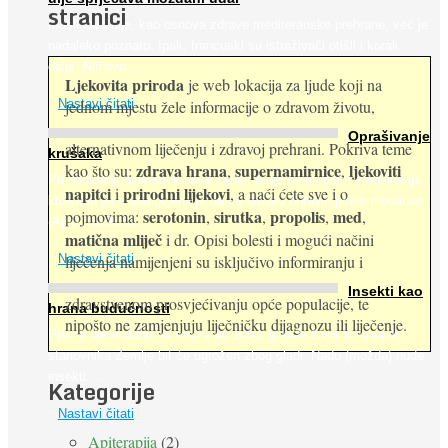
stranici
Maslinovo ulje, kao osnova zdrave mediteranske prehrane, već je
nadaleko poznato. Ipak, francuski su istraživači otišli i korak
dalje. Njihovo ...
Ljekovita priroda
je web lokacija za ljude koji na
jednom mjestu žele informacije o zdravom životu,
Nastavi čitati
Oprašivanje
alternativnom liječenju i zdravoj prehrani. Pokriva teme
krušaka
zdrava hrana
supernamirnice
ljekoviti
kao što su:
,
,
Pri podizanju nasada kruške zanemaruje se problem oprašivanja
napitci
prirodni lijekovi
i
, a naći ćete sve i o
kukcima jer vlada uvjerenje da će krušku oprašiti pčele medarice
serotonin
sirutka
propolis
med
pojmovima:
,
,
,
,
(Apis mellifera). ...
matična mliječ
i dr. Opisi bolesti i mogući načini
Nastavi čitati
liječenja namijenjeni su isključivo informiranju i
Insekti kao
zdravstvenom prosvjećivanju opće populacije, te
hrana budućnosti
nipošto ne zamjenjuju liječničku dijagnozu ili liječenje.
Prema predviđanjima FAO-a do 2050. godine život 9 milijardi
stanovnika Zemlje bit će ugrožen zbog gladi. Nadu (možda) nude
insekti. ...
Kategorije
Nastavi čitati
Apiterapija
(2)